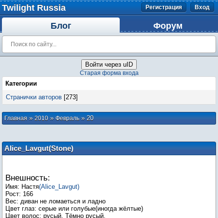
Twilight Russia
Регистрация
Вход
Блог
Форум
Войти через uID
Старая форма входа
Категории
Странички авторов
[273]
»
»
»
20
Главная
2010
Февраль
Alice_Lavgut(Stone)
Внешность:
Имя: Настя
(Alice_Lavgut)
Рост: 166
Вес: диван не ломаеться и ладно
Цвет глаз: серые или голубые(иногда жёлтые)
Цвет волос: русый. Тёмно русый.