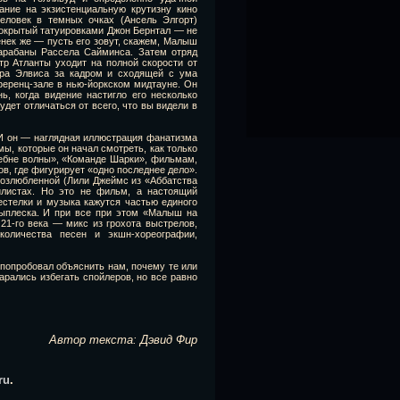
ние на экзистенциальную крутизну кино
еловек в темных очках (Ансель Элгорт)
покрытый татуировками Джон Бернтал — не
нек же — пусть его зовут, скажем, Малыш
барабаны Рассела Сайминса. Затем отряд
р Атланты уходит на полной скорости от
тора Элвиса за кадром и сходящей с ума
ференц-зале в нью-йоркском мидтауне. Он
ь, когда видение настигло его несколько
удет отличаться от всего, что вы видели в
И он — наглядная иллюстрация фанатизма
ы, которые он начал смотреть, как только
гребне волны», «Команде Шарки», фильмам,
в, где фигурирует «одно последнее дело».
 возлюбленной (Лили Джеймс из «Аббатства
йлистах. Но это не фильм, а настоящий
естелки и музыка кажутся частью единого
выплеска. И при все при этом «Малыш на
1-го века — микс из грохота выстрелов,
количества песен и экшн-хореографии,
 попробовал объяснить нам, почему те или
арались избегать спойлеров, но все равно
Автор текста: Дэвид Фир
ru
.