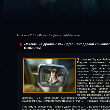
Главная
»
2017
»
Июль
»
1
»
Дивергент/Избранная
«Малыш на драйве»: как Эдгар Райт сделал кримин
мюзиклом
По словам Эдгара Райта
Лондона, сломленным 
меркам тогда это значило
поразила одна вещь —
видением. Тогда он нахо
фильма — малобюджетно
этом Райт и понятия н
заниматься в своей жиз
автором таких лент, ка
легавые». Но затем он как
пластинки Jon Spencer 
озарило: ему привиде
синхронизировалась с ре
джинсам 70-х. Представьте «Сотворение Адама» Микенланджело,
жанровом кино. И вместо божественного перста — горящие покрышк
Поэтому в принципе нет ничего удивительного, что именно «Bellbo
спустя — после серии его в разной степени успешных набег