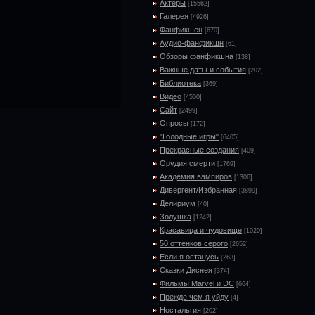
Актеры
[15562]
Галерея
[4926]
Фанфикшен
[670]
Аудио-фанфикшн
[61]
Обзоры фанфикшна
[138]
Важные даты и события
[202]
Библиотека
[369]
Видео
[4500]
Сайт
[2499]
Опросы
[172]
"Голодные игры"
[6405]
Прекрасные создания
[409]
Орудия смерти
[1769]
Академия вампиров
[1306]
Дивергент/Избранная
[3899]
Делириум
[40]
Золушка
[1242]
Красавица и чудовище
[1020]
50 оттенков серого
[2652]
Если я останусь
[263]
Сказки Диснея
[374]
Фильмы Marvel и DC
[664]
Прежде чем я уйду
[4]
Ностальгия
[202]