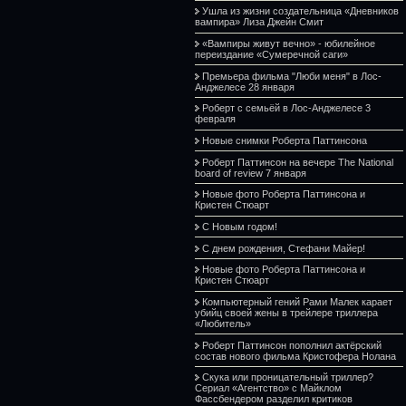
Ушла из жизни создательница «Дневников
вампира» Лиза Джейн Смит
«Вампиры живут вечно» - юбилейное
переиздание «Сумеречной саги»
Премьера фильма "Люби меня" в Лос-
Анджелесе 28 января
Роберт с семьёй в Лос-Анджелесе 3
февраля
Новые снимки Роберта Паттинсона
Роберт Паттинсон на вечере The National
board of review 7 января
Новые фото Роберта Паттинсона и
Кристен Стюарт
С Новым годом!
С днем рождения, Стефани Майер!
Новые фото Роберта Паттинсона и
Кристен Стюарт
Компьютерный гений Рами Малек карает
убийц своей жены в трейлере триллера
«Любитель»
Роберт Паттинсон пополнил актёрский
состав нового фильма Кристофера Нолана
Скука или проницательный триллер?
Сериал «Агентство» с Майклом
Фассбендером разделил критиков