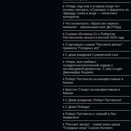
«Гляди, над чем я угорала когда-то»:
почему смотреть «Сумерки» и фанатеть по
Эдварду снова в моде — объясняет
кинокритик
Что посмотреть: «Братство черного
кинжала» - экранизация книг Дж.Р.Уорд
Съемки «Бэтмена-2» с Робертом
Паттинсоном начнутся весной 2026 года
Стартовали съемки "Рассвета жатвы" -
приквела "Голодных игр"
С днем рождения Сумеречной саги
«Умри, моя любовь»:
псевдопсихологический хоррор о
послеродовой депрессии. С ума сходит
Дженнифер Лоуренс
Роберт Паттинсон на кинофестивале в
Каннах
Кристен Стюарт на кинофестивале в
Каннах
С Днем рождения, Роберт Паттинсон!
С Днем Победы!
Роберт Паттинсон с семьёй в Лос-
Анджелесе
"Рассвет жатвы" - новая книга цикла
"Голодные игры" Сьюзен Коллинз