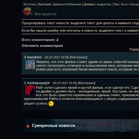
Источник
|
Категория
:
Дивергент/Избранная
|
Добавил
:
модератор
|
Теги
:
Энсел Эльгор
Мне нравится
1
Процитировать текст новости: выделите текст для цитаты и нажмите сюд
Если Вы нашли ошибку или опечатку в новости, выделите текст и нажми
Всего комментариев
:
2
Обновить комментарии
Поряд
2
marykmv
[
Материал
]
(01.07.2017 23:28)
Уверена, что этот фильм станет одним из ярких событий нынеш
светит посмотреть отличное и осмысленное кино, которыми нечас
режиссера есть огромный багаж жизненного опыта, которым он 
1
♥ღАврораღ♥
[
Материал
]
(01.07.2017 22:55)
Райт хотел сделать яркий и крутой фильм, и он сделал его. Сд
на драйве и должен быть - молодежным, яркий, быстрым, не ли
все это было грамотно перемешано в единым сюжет, приправлен
вдохновившим Райта и отлично вписывающимся с общее содержанием,
рецепт успеха
Сумеречные новости