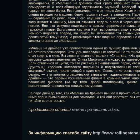
кинокарьеры. В «Малыше на драйве» Райт сразу обращает внима
семидесятых и пост-айподную одержимость музыкой. Молодой ч
паркуется около банка. Его пассажиры — в их числе Джон Хэмм и 
спеша выходят из машины, берут пушки и входят в заведение. Паре
— барабанит по рулю, пока в его наушниках звучат хаотичные 
запрыгивает в машину, Малыш вжимает педаль в пол и через цент
погони. Все это искусно подогнано к визгам одержимого имита
гаражной гитаре. Вступление картины Райт вспоминает, сидя в кон
немного подается вперед, как будто бы вспоминая тот самый ден
десятилетий тому назад. И реализация этого видения определенно б
кинематографе до «Малыша».
«Малыш на драйве» уже провозглашен одним из лучших фильмов. 
43-летнего режиссеров. Это цепь воссозданных аллюзий на те фильм
стал ходить в кино. Вы легко считаете отсылке к «Схватке», «На 
которые сделали знаменитым Стива Маккуина, и множеству триллеро
Если отвлечься от цитат, то это рассказ о симпатичном парне, его
Даунтон»), хорошем комплекте покрышек и подготовленных пле
квантовый скачок, пролетающий в один миг. Сцены, в которых пер
целого, — это кинематографический эквивалент адреналинового 
драйве» — это первый музыкальный фильм в криминальном кино 2
пацанских диалогов («А ну тихо. Давай поговорим»), дикого 
выполненной на поистине гениальном уровне.
За пару дней до того, как «Малыш на Драйве» вышел в прокат, Райт
иные песни были выбраны для эпизодов, и как они работают. Мы ст
читайте все осторожно.
Продолжение статьи
можно прочитать здесь
.
За информацию спасибо сайту
http://www.rollingstone.