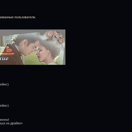
рованные пользователи.
жеймс)
жеймс)
менно!
ыша на драйве»