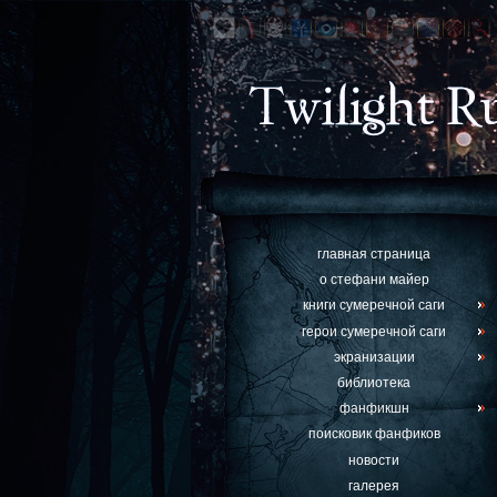
главная страница
о стефани майер
книги сумеречной саги
герои сумеречной саги
экранизации
библиотека
фанфикшн
поисковик фанфиков
новости
галерея