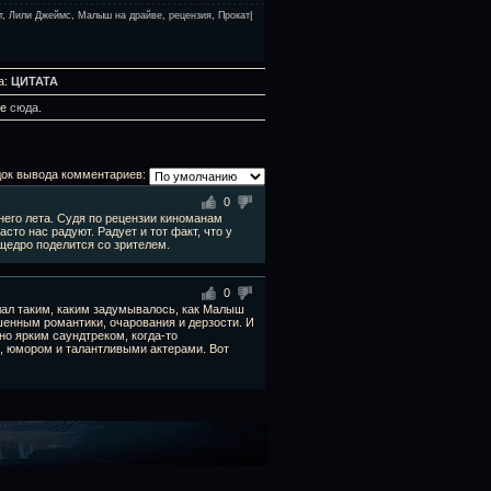
т
,
Лили Джеймс
,
Малыш на драйве
,
рецензия
,
Прокат
|
а:
ЦИТАТА
те
сюда
.
ок вывода комментариев:
0
него лета. Судя по рецензии киноманам
то нас радуют. Радует и тот факт, что у
щедро поделится со зрителем.
0
елал таким, каким задумывалось, как Малыш
шенным романтики, очарования и дерзости. И
о ярким саундтреком, когда-то
 юмором и талантливыми актерами. Вот