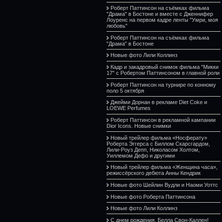
Роберт Паттинсон на съёмках фильма
"Драма" в Бостоне и вместе с Дженнифер
Лоуренс на первом кадре ленты "Умри, моя
любовь"
Роберт Паттинсон на съёмках фильма
"Драма" в Бостоне
Новые фото Лили Коллинз
Кадр и закадровый снимок фильма "Микки
17" с Робертом Паттинсоном в главной роли
Роберт Паттинсон на турнире по конному
поло 5 октября
Джейми Дорнан в рекламе Diet Coke и
LOEWE Perfumes
Роберт Паттинсон в рекламной кампании
Dior Icons. Новые снимки
Новый трейлер фильма «Носферату»
Роберта Эггерса с Биллом Скарсгардом,
Лили-Роуз Депп, Николасом Холтом,
Уиллемом Дефо и другими
Новый трейлер фильма «Женщина часа»,
режиссёрского дебюта Анны Кендрик
Новые фото Шейлин Вудли и Наоми Уоттс
Новые фото Роберта Паттинсона
Новые фото Лили Коллинз
С днем рождения, Белла Свон-Каллен!