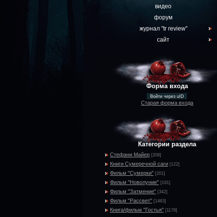
видео
форум
журнал "tr review"
сайт
Форма входа
Войти через uID
Старая форма входа
Категории раздела
Стефани Майер
[208]
Книги Сумеречной саги
[122]
Фильм "Сумерки"
[201]
Фильм "Новолуние"
[191]
Фильм "Затмение"
[342]
Фильм "Рассвет"
[1463]
Книга/фильм "Гостья"
[1178]