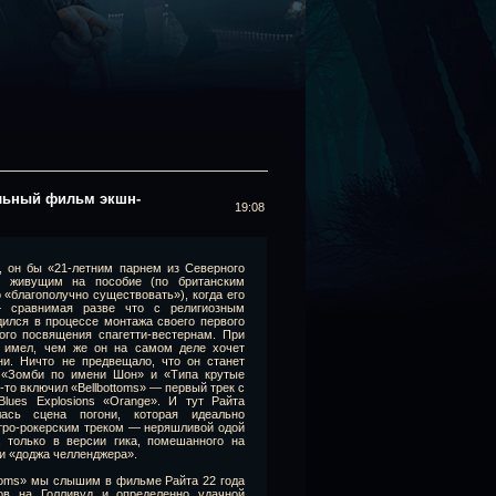
альный фильм экшн-
19:08
, он бы «21-летним парнем из Северного
и живущим на пособие (по британским
 «благополучно существовать»), когда его
 сравнимая разве что с религиозным
дился в процессе монтажа своего первого
го посвящения спагетти-вестернам. При
е имел, чем же он на самом деле хочет
ни. Ничто не предвещало, что он станет
к «Зомби по имени Шон» и «Типа крутые
-то включил «Bellbottoms» — первый трек с
Blues Explosions «Orange». И тут Райта
лась сцена погони, которая идеально
тро-рокерским треком — неряшливой одой
 только в версии гика, помешанного на
и «доджа челленджера».
ttoms» мы слышим в фильме Райта 22 года
ов на Голливуд и определенно удачной