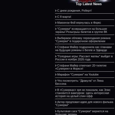
Top Latest News
С днем рождения, Роберт!
С 8 марта!
Маккензи Фой вернулась в Форкс
"Сумерки" возвращаются на большие
экраны! Розыгрыш билетов в группе ВК
Выбираем обложку переиздания романа
"Сумерки" в подарочном оформлении
Стефани Майер подразнила нас планами
на будущие романы о Белле и Эдварде
"Голодные игры: Рассвет жатвы" выйдет в
России в ноябре 2026 года
Стефани Майер отмечает 20-тилетие
«Сумерек» в Форксе!
Марафон "Сумерек" на Youtube
Что посмотреть: "Дракула" от Люка
Бессона
В «Сумерках» зря не показали, как Элис
становится вампиром: здесь интересная
история на целый спин-офф
Актер предложил идею для нового фильма
"Сумерки"
Культовая сага "Сумерки" вернется на
большие экраны