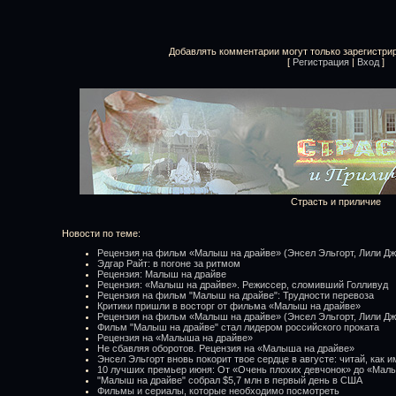
Добавлять комментарии могут только зарегистри
[
Регистрация
|
Вход
]
Страсть и приличие
Новости по теме:
Рецензия на фильм «Малыш на драйве» (Энсел Эльгорт, Лили Д
Эдгар Райт: в погоне за ритмом
Рецензия: Малыш на драйве
Рецензия: «Малыш на драйве». Режиссер, сломивший Голливуд
Рецензия на фильм "Малыш на драйве": Трудности перевоза
Критики пришли в восторг от фильма «Малыш на драйве»
Рецензия на фильм «Малыш на драйве» (Энсел Эльгорт, Лили Д
Фильм "Малыш на драйве" стал лидером российского проката
Рецензия на «Малыша на драйве»
Не сбавляя оборотов. Рецензия на «Малыша на драйве»
Энсел Эльгорт вновь покорит твое сердце в августе: читай, как и
10 лучших премьер июня: От «Очень плохих девчонок» до «Мал
"Малыш на драйве" собрал $5,7 млн в первый день в США
Фильмы и сериалы, которые необходимо посмотреть