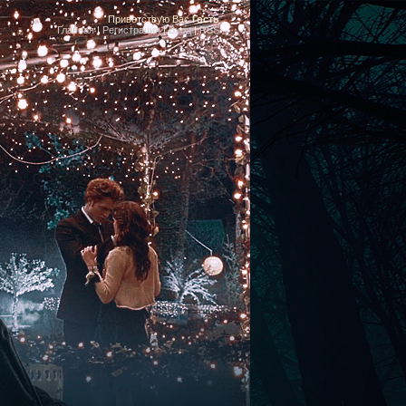
Приветствую Вас
Гость
Главная
|
Регистрация
|
Вход
|
RSS