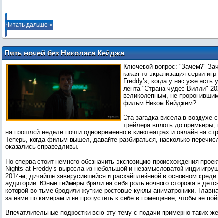
...
Читать дальше »
Пять ночей без Николаса Кейджа
Ключевой вопрос: "Зачем?" За
какая-то экранизация серии игр 
Freddy’s, когда у нас уже есть
лента "Страна чудес Вилли" 20
великолепным, не проронившим
фильм Ником Кейджем?
Эта загадка висела в воздухе с
трейлера вплоть до премьеры, 
на прошлой неделе почти одновременно в кинотеатрах и онлайн на ст
Теперь, когда фильм вышел, давайте разбираться, насколько перечи
оказались справедливы.
Но сперва стоит немного обозначить экспозицию происхождения проек
Nights at Freddy’s выросла из небольшой и незамысловатой инди-игру
2014-м, дичайше завирусившейся и расхайплейнной в основном среди
аудитории. Юные геймеры брали на себя роль ночного сторожа в детск
которой во тьме бродили жуткие ростовые куклы-аниматроники. Главна
за ними по камерам и не пропустить к себе в помещение, чтобы не по
Впечатлительные подростки всю эту тему с подачи примерно таких ж