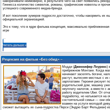
наворачивали неимоверно, в результате чего на свет появились рекор
Гиннесса количество сиквелов, романы, графические новеллы и прочи
успешного современного медиа-бренда.
И вот поколение зумеров подросло достаточно, чтобы накормить их е
официальной экранизацией.
Это к тому, что в ядре фильма концепция, максимально приближенная
...
Читать дальше »
Рецензия на фильм «Без обид» –
антиромантическую комедию с
Мэдди (
Дженнифер Лоуренс
) 
Дженнифер Лоуренс
прибрежном Монтаке. Когда ма
начинают заселять богачи, нал
растут, вытесняя местных с их
зарплатами. Героиня рискует п
родительский дом, машину уже
неуплату налогов, а вместе с а
работу водителем Uber. От от
подработку, но натыкается на 
состоятельной семьи — они о
взамен на услуги молодой деву
сможет вытащить их сына-подростка Перси (Эндрю Барт Фельдман) из