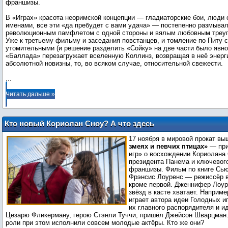
франшизы.
В «Играх» красота неоримской концепции — гладиаторские бои, люди
именами, все эти «да пребудет с вами удача» — постепенно размыва
революционным памфлетом с одной стороны и вялым любовным треуг
Уже к третьему фильму и заседания повстанцев, и томление по Питу 
утомительными (и решение разделить «Сойку» на две части было явно
«Баллада» перезагружает вселенную Коллинз, возвращая в неё энерг
...
Читать дальше »
Кто новый Кориолан Сноу? А что здесь
делает Хантер Шафер? Разбираемся,
17 ноября в мировой прокат в
кто есть кто в приквеле «Голодных игр»
змеях и певчих птицах»
— при
игр» о восхождении Кориолана
президента Панема и ключевого
франшизы. Фильм по книге Сью
Фрэнсис Лоуренс — режиссёр в
кроме первой. Дженнифер Лоуре
звёзд в касте хватает. Наприм
играет автора идеи Голодных и
их главного распорядителя и ид
Цезарю Фликерману, герою Стэнли Туччи, пришёл Джейсон Шварцман.
роли при этом исполнили совсем молодые актёры. Кто же они?