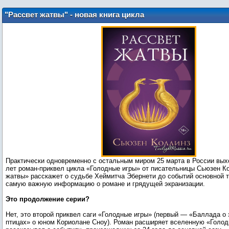
"Рассвет жатвы" - новая книга цикла
"Голодные игры" Сьюзен Коллинз
Практически одновременно с остальным миром 25 марта в России вых
лет роман-приквел цикла «Голодные игры» от писательницы Сьюзен К
жатвы» расскажет о судьбе Хеймитча Эбернети до событий основной 
самую важную информацию о романе и грядущей экранизации.
Это продолжение серии?
Нет, это второй приквел саги «Голодные игры» (первый — «Баллада о 
птицах» о юном Кориолане Сноу). Роман расширяет вселенную «Голод