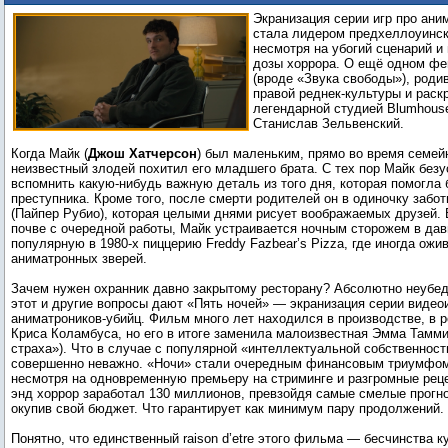
популярный недохоррор о зверушках-
Экранизация серии игр про ани
убийцах
стала лидером предхеллоуинск
несмотря на убогий сценарий и
дозы хоррора. О ещё одном фе
(вроде «Звука свободы»), роди
правой реднек-культуры и раск
легендарной студией Blumhous
Станислав Зельвенский.
Когда Майк (
Джош Хатчерсон
) был маленьким, прямо во время семей
неизвестный злодей похитил его младшего брата. С тех пор Майк без
вспомнить какую-нибудь важную деталь из того дня, которая помогла 
преступника. Кроме того, после смерти родителей он в одиночку забот
(Пайпер Рубио), которая целыми днями рисует воображаемых друзей. 
почве с очередной работы, Майк устраивается ночным сторожем в дав
популярную в 1980-х пиццерию Freddy Fazbear’s Pizza, где иногда ожи
аниматронных зверей.
Зачем нужен охранник давно закрытому ресторану? Абсолютно неубед
этот и другие вопросы дают «Пять ночей» — экранизация серии видео
аниматроников-убийц. Фильм много лет находился в производстве, в 
Криса Коламбуса, но его в итоге заменила малоизвестная Эмма Тамм
страха»). Что в случае с популярной «интеллектуальной собственност
совершенно неважно. «Ночи» стали очередным финансовым триумфом
несмотря на одновременную премьеру на стриминге и разгромные реце
энд хоррор заработал 130 миллионов, превзойдя самые смелые прогно
окупив свой бюджет. Что гарантирует как минимум пару продолжений.
Понятно, что единственный raison d’etre этого фильма — бесчинства к