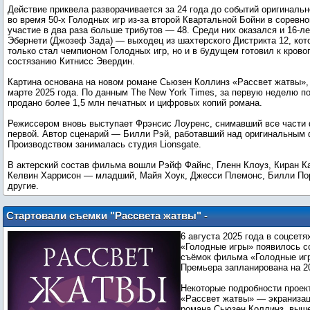
Действие приквела разворачивается за 24 года до событий оригинальн
во время 50-х Голодных игр из-за второй Квартальной Бойни в соревн
участие в два раза больше трибутов — 48. Среди них оказался и 16-л
Эбернети (Джозеф Зада) — выходец из шахтерского Дистрикта 12, кото
только стал чемпионом Голодных игр, но и в будущем готовил к кров
состязанию Китнисс Эвердин.
Картина основана на новом романе Сьюзен Коллинз «Рассвет жатвы»,
марте 2025 года. По данным The New York Times, за первую неделю п
продано более 1,5 млн печатных и цифровых копий романа.
Режиссером вновь выступает Фрэнсис Лоуренс, снимавший все части
первой. Автор сценарий — Билли Рэй, работавший над оригинальным 
Производством занималась студия Lionsgate.
В актерский состав фильма вошли Рэйф Файнс, Гленн Клоуз, Киран Ка
Келвин Харрисон — младший, Майя Хоук, Джесси Племонс, Билли Пор
другие.
Стартовали съемки "Рассвета жатвы" -
приквела "Голодных игр"
6 августа 2025 года в соцсет
«Голодные игры» появилось с
съёмок фильма «Голодные игр
Премьера запланирована на 2
Некоторые подробности проек
«Рассвет жатвы» — экраниза
романа Сьюзен Коллинз, выше