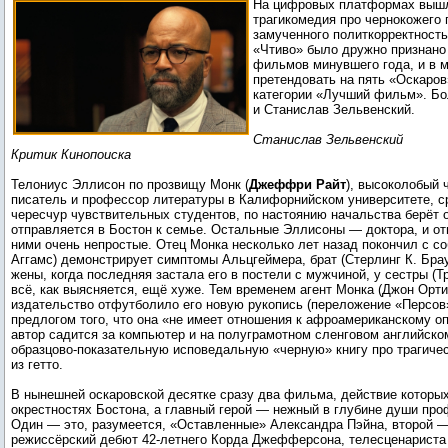
На цифровых платформах вышл
трагикомедия про чернокожего 
замученного политкорректност
«Чтиво» было дружно признано
фильмов минувшего года, и в м
претендовать на пять «Оскаров
категории «Лучший фильм». Бол
и Станислав Зельвенский.
Станислав Зельвенский
Критик Кинопоиска
Телониус Эллисон по прозвищу Монк (
Джеффри Райт
), высоколобый 
писатель и профессор литературы в Калифорнийском университете, с
чересчур чувствительных студентов, по настоянию начальства берёт о
отправляется в Бостон к семье. Остальные Эллисоны — доктора, и о
ними очень непростые. Отец Монка несколько лет назад покончил с со
Аггамс) демонстрирует симптомы Альцгеймера, брат (Стерлинг К. Бра
жены, когда последняя застала его в постели с мужчиной, у сестры (Т
всё, как выясняется, ещё хуже. Тем временем агент Монка (Джон Орти
издательство отфутболило его новую рукопись (переложение «Персов
предлогом того, что она «не имеет отношения к афроамериканскому о
автор садится за компьютер и на полуграмотном сленговом английско
образцово-показательную исповедальную «черную» книгу про трагиче
из гетто.
В нынешней оскаровской десятке сразу два фильма, действие которых
окрестностях Бостона, а главный герой — нежный в глубине души про
Один — это, разумеется, «Оставленные» Александра Пэйна, второй —
режиссёрский дебют 42-летнего Корда Джефферсона, телесценариста