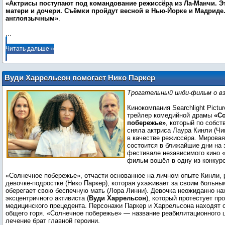
«Актрисы поступают под командование режиссёра из Ла-Манчи. Эт
матери и дочери. Съёмки пройдут весной в Нью-Йорке и Мадриде
англоязычным»
...
Читать дальше »
Вуди Харрельсон помогает Нико Паркер
пережить горе в трейлере драмеди
Трогательный инди-фильм о вз
«Солнечное побережье»
Кинокомпания Searchlight Pictu
трейлер комедийной драмы
«С
побережье»
, который по собс
сняла актриса Лаура Кинли (Ч
в качестве режиссёра. Мирова
состоится в ближайшие дни на
фестивале независимого кино «
фильм вошёл в одну из конкур
«Солнечное побережье», отчасти основанное на личном опыте Кинли, 
девочке-подростке (Нико Паркер), которая ухаживает за своим больны
оберегает свою беспечную мать (Лора Линни). Девочка неожиданно на
эксцентричного активиста (
Вуди Харрельсон
), который протестует пр
медицинского прецедента. Персонажи Паркер и Харрельсона находят 
общего горя. «Солнечное побережье» — название реабилитационного ц