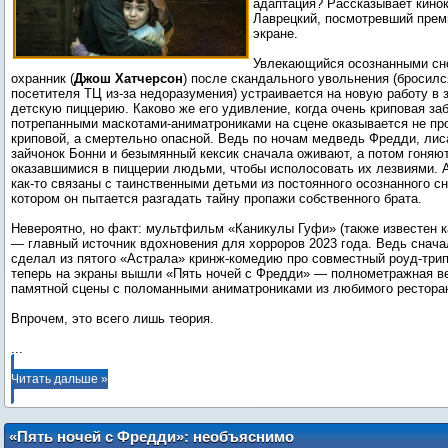
адаптация? Рассказывает кинок
Лаврецкий, посмотревший прем
экране.
Увлекающийся осознанными сн
охранник (
Джош Хатчерсон
) после скандального увольнения (бросилс
посетителя ТЦ из‑за недоразумения) устраивается на новую работу в
детскую пиццерию. Каково же его удивление, когда очень криповая за
потрепанными маскотами-аниматрониками на сцене оказывается не пр
криповой, а смертельно опасной. Ведь по ночам медведь Фредди, лиса
зайчонок Бонни и безымянный кексик сначала оживают, а потом гоняю
оказавшимися в пиццерии людьми, чтобы исполосовать их лезвиями. А
как‑то связаны с таинственными детьми из постоянного осознанного сн
котором он пытается разгадать тайну пропажи собственного брата.
Невероятно, но факт: мультфильм «Каникулы Гуфи» (также известен к
— главный источник вдохновения для хорроров 2023 года. Ведь снача
сделал из пятого «Астрала» кринж-комедию про совместный роуд-трип
теперь на экраны вышли «Пять ночей с Фредди» — полнометражная в
памятной сцены с поломанными аниматрониками из любимого рестора
...
Читать дальше »
«Пять ночей с Фредди»: необъяснимо