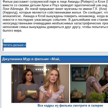
Фильм расскажет супружеской паре в лице Аманды (Робертс) и Клэя (Х
вместе со своими детьми Арчи и Роуз проводят идиллический уик-энд
Лонг-Айленде. Их покой прерывает визит мужчины по имени Г.Х. (Али) 
(Херролд), которые являются собственниками жилья. Он сообщает, чт
апокалипсис. Аманда и Клэй вынуждены поверить незнакомцу, когда в
новости о последних ужасающих событиях. В дальнейшем они станов
непосредственными очевидцами необъяснимых катастрофических про
непохожие семьи вынуждены довериться друг другу, чтобы попытатьс
...
Читать дальше »
Джулианна Мур в фильме «Май,
декабрь»
Все кадры из фильма смотрите в галерее