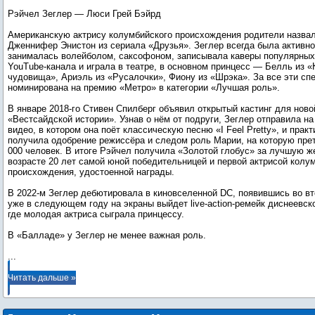
Рэйчел Зеглер — Люси Грей Бэйрд
Американскую актрису колумбийского происхождения родители назвал
Дженнифер Энистон из сериала «Друзья». Зеглер всегда была активной
занималась волейболом, саксофоном, записывала каверы популярных
YouTube-канала и играла в театре, в основном принцесс — Белль из 
чудовища», Ариэль из «Русалочки», Фиону из «Шрэка». За все эти сп
номинирована на премию «Метро» в категории «Лучшая роль».
В январе 2018-го Стивен Спилберг объявил открытый кастинг для ново
«Вестсайдской истории». Узнав о нём от подруги, Зеглер отправила н
видео, в котором она поёт классическую песню «I Feel Pretty», и пра
получила одобрение режиссёра и следом роль Марии, на которую пре
000 человек. В итоге Рэйчел получила «Золотой глобус» за лучшую ж
возрасте 20 лет самой юной победительницей и первой актрисой колу
происхождения, удостоенной награды.
В 2022-м Зеглер дебютировала в киновселенной DC, появившись во в
уже в следующем году на экраны выйдет live-action-ремейк диснеевс
где молодая актриса сыграла принцессу.
...
Читать дальше »