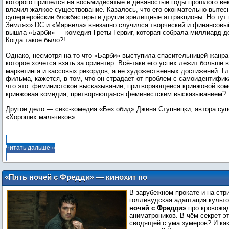
которого пришёлся на восьмидесятые и девяностые годы прошлого ве
влачил жалкое существование. Казалось, что его окончательно вытес
супергеройские блокбастеры и другие зрелищные аттракционы. Но тут
Землях» DC и «Марвела» внезапно случился творческий и финансовый
вышла «Барби» — комедия Греты Гервиг, которая собрала миллиард до
Когда такое было?!
Однако, несмотря на то что «Барби» выступила спасительницей жанра, 
которое хочется взять за ориентир. Всё-таки его успех лежит больше 
маркетинга и кассовых рекордов, а не художественных достижений. Г
фильма, кажется, в том, что он страдает от проблем с самоидентифик
что это: феминистское высказывание, притворяющееся кринжовой ком
кринжовая комедия, притворяющаяся феминистским высказыванием?
Другое дело — секс-комедия «Без обид» Джина Ступницки, автора су
...
Читать дальше »
«Пять ночей с Фредди» — кинохит по
культовой зумерской игре. И как, стоит
В зарубежном прокате и на ст
смотреть?
голливудская адаптация культ
ночей с Фредди»
про кровожад
аниматроников. В чём секрет э
сводящей с ума зумеров? И ка