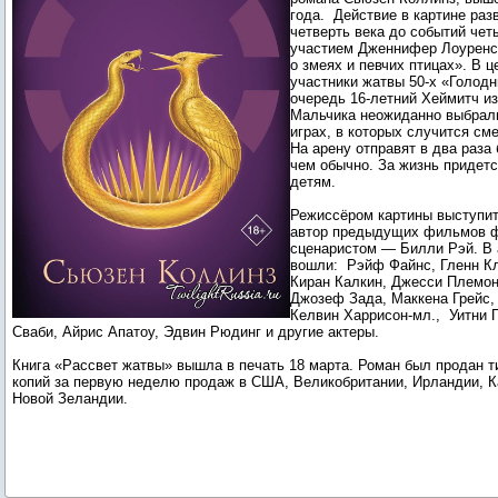
года. Действие в картине раз
четверть века до событий чет
участием Дженнифер Лоуренс
о змеях и певчих птицах». В ц
участники жатвы 50-х «Голодн
очередь 16-летний Хеймитч из
Мальчика неожиданно выбрали
играх, в которых случится см
На арену отправят в два раза
чем обычно. За жизнь придетс
детям.
Режиссёром картины выступит
автор предыдущих фильмов 
сценаристом — Билли Рэй. В 
вошли: Рэйф Файнс, Гленн Кл
Киран Калкин, Джесси Племон
Джозеф Зада, Маккена Грейс,
Келвин Харрисон-мл., Уитни 
Сваби, Айрис Апатоу, Эдвин Рюдинг и другие актеры.
Книга «Рассвет жатвы» вышла в печать 18 марта. Роман был продан т
копий за первую неделю продаж в США, Великобритании, Ирландии, К
Новой Зеландии.