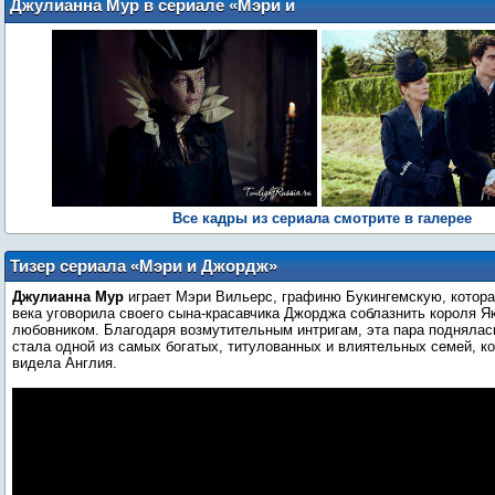
Джулианна Мур в сериале «Мэри и
Джордж»
Все кадры из сериала смотрите в галерее
Тизер сериала «Мэри и Джордж»
Джулианна Мур
играет Мэри Вильерс, графиню Букингемскую, котора
века уговорила своего сына-красавчика Джорджа соблазнить короля Яко
любовником. Благодаря возмутительным интригам, эта пара поднялась
стала одной из самых богатых, титулованных и влиятельных семей, ко
видела Англия.