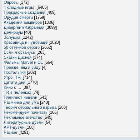
Опросы
[172]
"Голодные игры"
[6405]
Прекрасные создания
[409]
Орудия смерти
[1769]
Академия вампиров
[1306]
Дивергент/Избранная
[3899]
Делириум
[40]
Золушка
[1242]
Красавица и чудовище
[1020]
50 оттенков серого
[2652]
Если я останусь
[263]
Сказки Диснея
[374]
Фильмы Marvel и DC
[664]
Прежде чем я уйду
[4]
Ностальгия
[202]
Утро, TR!
[714]
Цитата дня
[1770]
Кино с ...
[397]
TR в пеленках
[74]
Плейлист недели
[543]
Разминка для ума
[248]
Теория сериального взрыва
[288]
Рекомендуем почитать
[166]
Рекламное агенство
[645]
Литературные дуэли
[54]
АРТ-дуэли
[108]
Разное
[4291]