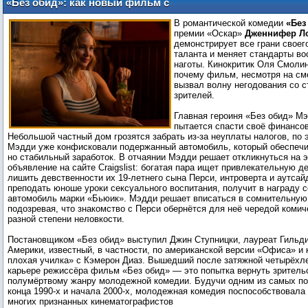
«Без обид»: как новый фильм с
Дженнифер Лоуренс меняет восприятие
В романтической комедии
«Без
женского тела
премии «Оскар»
Дженнифер Л
демонстрирует все грани своег
таланта и меняет стандарты во
наготы. Кинокритик Оля Смолин
почему фильм, несмотря на см
вызвал волну негодования со с
зрителей.
Главная героиня «Без обид» М
пытается спасти своё финансо
Небольшой частный дом грозятся забрать из-за неуплаты налогов, по 
Мэдди уже конфисковали подержанный автомобиль, который обеспечи
но стабильный заработок. В отчаянии Мэдди решает откликнуться на 
объявление на сайте Craigslist: богатая пара ищет привлекательную д
лишить девственности их 19-летнего сына Перси, интроверта и аутсайд
преподать юноше уроки сексуального воспитания, получит в награду 
автомобиль марки «Бьюик». Мэдди решает вписаться в сомнительную
подозревая, что знакомство с Перси обернётся для неё чередой комич
разной степени неловкости.
Постановщиком «Без обид» выступил Джин Ступницки, лауреат Гильд
Америки, известный, в частности, по американской версии «Офиса» и
плохая училка» с Кэмерон Диаз. Вышедший после затяжной четырёхле
карьере режиссёра фильм «Без обид» — это попытка вернуть зрительс
полумёртвому жанру молодежной комедии. Будучи одним из самых п
конца 1990-х и начала 2000-х, молодежная комедия поспособствовала