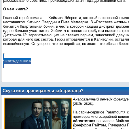
рассказывая о событиях, произошедших за 24 года до основной саги.
О чём книга?
Главный герой романа — Хеймитч Эбернети, который в основной трило
наставником Китнисс Эвердин и Пита Мелларка. В «Рассвете жатвы» е
близится Квартальная бойня, в честь которой каждый дистрикт долже
вдвое больше участников. Хеймитч становится трибутом вместе с тр
Дистрикта-12: зарабатывающим на ставках парнем, заносчивой девушк
которая для него как сестра. Герой отправляется в Капитолий, оставл
...
Читать дальше »
Скука или проницательный триллер?
Сериал «Агентство» с Майклом
Англоязычный ремейк француз
Фассбендером разделил критиков
(2015–2020).
На стрим-сервисе Paramount+ 
премьера многосерийной шпио
«Агентство»
во главе с Майкл
Джеффри Райтом
, Ричардом Г