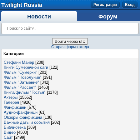
Twilight Russia
Регистрация
Вход
Новости
Форум
Войти через uID
Старая форма входа
Категории
Стефани Майер
[208]
Книги Сумеречной саги
[122]
Фильм "Сумерки"
[201]
Фильм "Новолуние"
[191]
Фильм "Затмение"
[342]
Фильм "Рассвет"
[1463]
Книга/фильм "Гостья"
[1178]
Актеры
[15562]
Галерея
[4926]
Фанфикшен
[670]
Аудио-фанфикшн
[61]
Обзоры фанфикшна
[138]
Важные даты и события
[202]
Библиотека
[369]
Видео
[4500]
Сайт
[2499]