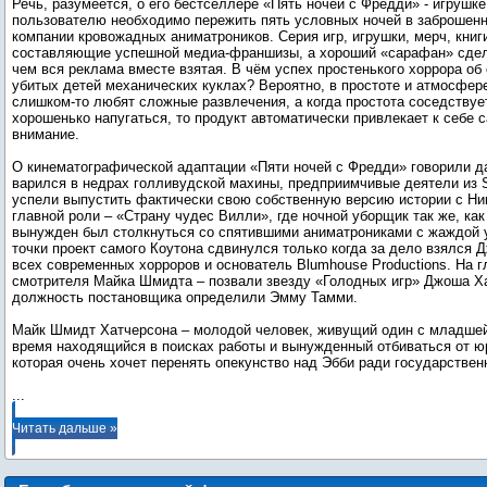
Речь, разумеется, о его бестселлере «Пять ночей с Фредди» - игрушке
пользователю необходимо пережить пять условных ночей в заброшенн
компании кровожадных аниматроников. Серия игр, игрушки, мерч, книг
составляющие успешной медиа-франшизы, а хороший «сарафан» сде
чем вся реклама вместе взятая. В чём успех простенького хоррора о
убитых детей механических куклах? Вероятно, в простоте и атмосфер
слишком-то любят сложные развлечения, а когда простота соседству
хорошенько напугаться, то продукт автоматически привлекает к себе 
внимание.
О кинематографической адаптации «Пяти ночей с Фредди» говорили да
варился в недрах голливудской махины, предприимчивые деятели из S
успели выпустить фактически свою собственную версию истории с Н
главной роли – «Страну чудес Вилли», где ночной уборщик так же, как 
вынужден был столкнуться со спятившими аниматрониками с жаждой 
точки проект самого Коутона сдвинулся только когда за дело взялся 
всех современных хорроров и основатель Blumhouse Productions. На г
смотрителя Майка Шмидта – позвали звезду «Голодных игр» Джоша Ха
должность постановщика определили Эмму Тамми.
Майк Шмидт Хатчерсона – молодой человек, живущий один с младшей
время находящийся в поисках работы и вынужденный отбиваться от юр
...
Читать дальше »