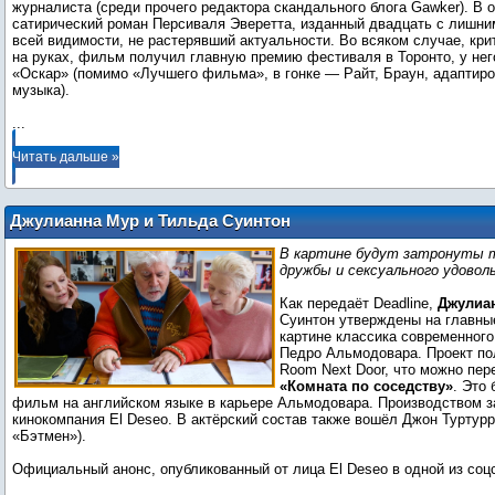
журналиста (среди прочего редактора скандального блога Gawker). В 
сатирический роман Персиваля Эверетта, изданный двадцать с лишним
всей видимости, не растерявший актуальности. Во всяком случае, кри
на руках, фильм получил главную премию фестиваля в Торонто, у нег
«Оскар» (помимо «Лучшего фильма», в гонке — Райт, Браун, адаптир
...
Читать дальше »
Джулианна Мур и Тильда Суинтон
сыграют в первом англоязычном
В картине будут затронуты 
фильме Педро Альмодовара
дружбы и сексуального удовол
Как передаёт Deadline,
Джулиа
Суинтон утверждены на главны
картине классика современного
Педро Альмодовара. Проект по
Room Next Door, что можно пер
«Комната по соседству»
. Это
фильм на английском языке в карьере Альмодовара. Производством з
кинокомпания El Deseo. В актёрский состав также вошёл Джон Туртурр
«Бэтмен»).
Официальный анонс, опубликованный от лица El Deseo в одной из соцс