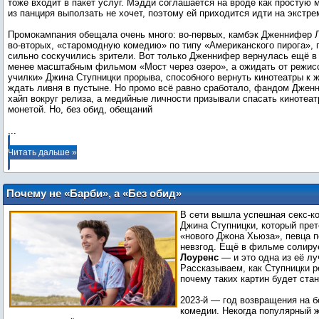
тоже входит в пакет услуг. Мэдди соглашается на вроде как простую 
из панциря выползать не хочет, поэтому ей приходится идти на экстр
Промокампания обещала очень много: во-первых, камбэк Дженнифер Л
во-вторых, «старомодную комедию» по типу «Американского пирога», п
сильно соскучились зрители. Вот только Дженнифер вернулась ещё в
менее масштабным фильмом «Мост через озеро», а ожидать от режис
училки» Джина Ступницки прорыва, способного вернуть кинотеатры к ж
ждать ливня в пустыне. Но промо всё равно сработало, фандом Джен
хайп вокруг релиза, а медийные личности призывали спасать кинотеат
...
Читать дальше »
Почему не «Барби», а «Без обид»
лучшая (пока) комедия 2023 года?
В сети вышла успешная секс-
Джина Ступницки, который пре
«нового Джона Хьюза», певца 
невзгод. Ещё в фильме солир
Лоуренс
— и это одна из её лу
Рассказываем, как Ступницки р
почему таких картин будет ста
2023-й — год возвращения на 
комедии. Некогда популярный ж