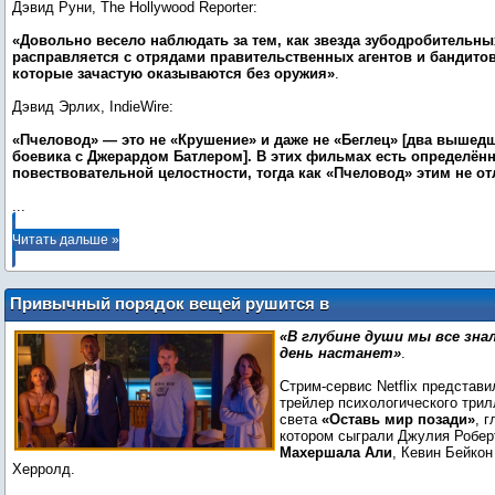
Дэвид Руни, The Hollywood Reporter:
«Довольно весело наблюдать за тем, как звезда зубодробительн
расправляется с отрядами правительственных агентов и бандито
которые зачастую оказываются без оружия»
.
Дэвид Эрлих, IndieWire:
«Пчеловод» — это не «Крушение» и даже не «Беглец» [два вышед
боевика с Джерардом Батлером]. В этих фильмах есть определён
повествовательной целостности, тогда как «Пчеловод» этим не от
...
Читать дальше »
Привычный порядок вещей рушится в
новом трейлере триллера «Оставь мир
«В глубине души мы все зна
позади»
день настанет»
.
Стрим-сервис Netflix представ
трейлер психологического трил
света
«Оставь мир позади»
, 
котором сыграли Джулия Роберт
Махершала Али
, Кевин Бейкон
Херролд.