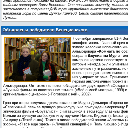
этих артистов показаны на кадрах. Йоханссон предстает в образе 
тайным операциям Зоры Беннетт. Она возглавит команду, миссия 
заключается в получении ДНК трех крупнейших выживших динозавро
напарника Зоры по имени Дункан Кинкейд. Бейли сыграл палеонтолог
Лумиса.
Объявлены победители Венецианского
кинофестиваля 2024
7 сентября завершился 81-й Ве
кинофестиваль. Главный приз 
живого классика испанского ки
Альмодовара
«Комната по сос
сыграли
Джулианна Мур
и Тил
камерная картина повествует о
которые некогда были близкими
жизненные пути разошлись, но 
вновь проводят время вместе, 
них умирает от рака. Примечате
первый англоязычный проект в 
Альмодовара. Он также является обладателем двух премий «Оскар» в
«Лучший фильм на иностранном языке» («Всё о моей матери», 1999) 
оригинальный сценарий» («Поговори с ней», 2002).
Гран-при жюри получила драма итальянки Мауры Дельперо «Горная не
«Серебряный лев» за лучшую режиссуру был присужден американцу Б
эпический фильм «Бруталист», считавшийся в этом году главным фав
Вольпи за лучшую актёрскую игру вручили Николь Кидман («Плохая д
Линдону («Тихий сын»). Также в число победителей вошли «Апрель» (
жюри»), «Я всё ещё здесь» («Лучший сценарий») и Поль Киршер («И де