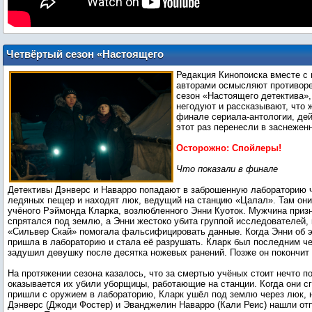
Четвёртый сезон «Настоящего
детектива»: наши за и против «Страны
Редакция Кинопоиска вместе с
ночи»
авторами осмысляют противор
сезон «Настоящего детектива»,
негодуют и рассказывают, что 
финале сериала-антологии, дей
этот раз перенесли в заснежен
Осторожно: Спойлеры!
Что показали в финале
Детективы Дэнверс и Наварро попадают в заброшенную лабораторию 
ледяных пещер и находят люк, ведущий на станцию «Цалал». Там он
учёного Рэймонда Кларка, возлюбленного Энни Куоток. Мужчина призн
спрятался под землю, а Энни жестоко убита группой исследователей,
«Сильвер Скай» помогала фальсифицировать данные. Когда Энни об э
пришла в лабораторию и стала её разрушать. Кларк был последним че
задушил девушку после десятка ножевых ранений. Позже он покончит 
На протяжении сезона казалось, что за смертью учёных стоит нечто п
оказывается их убили уборщицы, работающие на станции. Когда они с
пришли с оружием в лабораторию, Кларк ушёл под землю через люк, 
Дэнверс (Джоди Фостер) и Эванджелин Наварро (Кали Реис) нашли от