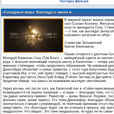
Постеры фильма
«Голодные игры: Баллада о змеях и
певчих птицах» — лучшая часть
В мировой прокат вышла экрани
гладиаторской франшизы. Вот почему
саги Сьюзен Коллинз. Фильм-п
юности президента Сноу. Стан
— о том, как выглядит антиуто
ключевого антагониста «Игр».
Станислав Зельвенский
Критик Кинопоиска
Панем готовится к десятым Го
Молодой Кориолан Сноу (Том Блит) — амбициозный сирота из знатног
рода, с блеском окончивший элитную школу в Капитолии — теперь ра
именную стипендию, чтобы продолжить образование. Но коварный дек
Динклэйдж) объявляет о новых правилах: с этого года выпускники бу
участников Игр, и тот, чей трибут победит, с высокой вероятностью по
Кориолану достаётся Люси Грей Бэйрд (Рэйчел Зеглер) из Дистрикта
бродячая певица, чьи шансы на выживание выглядят ничтожными.
Через восемь лет после того, как Капитолий пал в «Сойке-пересмешни
возвращаются на экраны панемцев — и наши — благодаря тому, что С
так давно написала приквел. Режиссёр — вновь Фрэнсис Лоуренс, по
фильмы серии, кроме первого. Его тёзка Дженнифер, благодаря «Играм
окончательно ставшая суперзвездой, по понятным причинам отсутству
представить, что «Баллада» будет так же успешна в прокате, как ори
квадрология. Что обидно. Это тоже неидеальная, но едва ли не самая