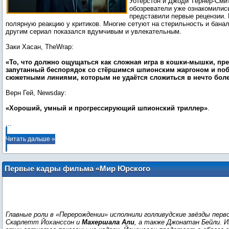
Уотерстон и Джоди Тёрнер-Сми
обозреватели уже ознакомились
представили первые рецензии.
полярную реакцию у критиков. Многие сетуют на стерильность и банал
другим сериал показался вдумчивым и увлекательным.
Заки Хасан, TheWrap:
«То, что должно ощущаться как сложная игра в кошки-мышки, пр
запутанный беспорядок со стёршимся шпионским жаргоном и п
сюжетными линиями, которым не удаётся сложиться в нечто бол
Верн Гей, Newsday:
«Хороший, умный и прогрессирующий шпионский триллер»
...
Читать дальше »
Первые кадры фильма «Мир Юрского
периода: Перерождение»
Главные роли в «Перерождении» исполнили голливудские звёзды перв
Скарлетт Йоханссон и
Махершала Али
, а также Джонатан Бейли. 