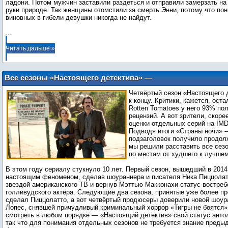
ладони. Потом мужчин заставили раздеться и отправили замерзать на 
руки природе. Так женщины отомстили за смерть Энни, потому что пон
...
Читать дальше »
Все сезоны «Настоящего детектива» —
от худшего к лучшему
Четвёртый сезон «Настоящего 
к концу. Критики, кажется, ост
Rotten Tomatoes у него 93% п
рецензий. А вот зрители, скоре
оценки отдельных серий на IMD
Подводя итоги «Страны ночи» 
подзаголовок получило продол
мы решили расставить все сез
по местам от худшего к лучшем
В этом году сериалу стукнуло 10 лет. Первый сезон, вышедший в 2014 
настоящим феноменом, сделав шоураннера и писателя Ника Пиццола
звездой американского ТВ и вернув Мэттью Макконахи статус востреб
голливудского актёра. Следующие два сезона, принятые уже более пр
сделал Пиццолатто, а вот четвёртый продюсеры доверили новой шоур
Лопес, снявшей причудливый криминальный хоррор «Тигры не боятся»
смотреть в любом порядке — «Настоящий детектив» свой статус анто
так что для понимания отдельных сезонов не требуется знание преды