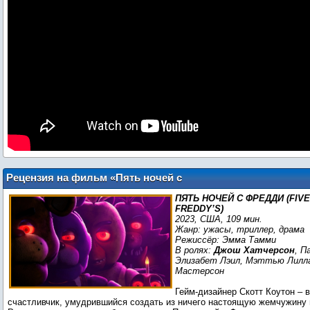
Рецензия на фильм «Пять ночей с
Фредди»
ПЯТЬ НОЧЕЙ С ФРЕДДИ (FIVE
FREDDY’S)
2023, США, 109 мин.
Жанр: ужасы, триллер, драма
Режиссёр: Эмма Тамми
В ролях:
Джош Хатчерсон
, П
Элизабет Лэил, Мэттью Лилл
Мастерсон
Гейм-дизайнер Скотт Коутон – 
счастливчик, умудрившийся создать из ничего настоящую жемчужину 