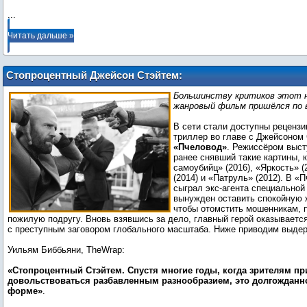
...
Читать дальше »
Стопроцентный Джейсон Стэйтем:
появились отзывы о боевике
Большинству критиков этот 
«Пчеловод»
жанровый фильм пришёлся по в
В сети стали доступны рецензи
триллер во главе с Джейсоном
«Пчеловод»
. Режиссёром выст
ранее снявший такие картины, 
самоубийц» (2016), «Яркость» (
(2014) и «Патруль» (2012). В 
сыграл экс-агента специальной
вынужден оставить спокойную ж
чтобы отомстить мошенникам, 
пожилую подругу. Вновь взявшись за дело, главный герой оказываетс
с преступным заговором глобального масштаба. Ниже приводим выдер
Уильям Биббьяни, TheWrap:
«Стопроцентный Стэйтем. Спустя многие годы, когда зрителям п
довольствоваться разбавленным разнообразием, это долгожданн
форме»
.