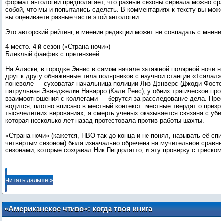
формат антологии предполагает, что разные сезоны сериала можно с
собой, что мы и попытались сделать. В комментариях к тексту вы може
вы оцениваете разные части этой антологии.
Это авторский рейтинг, и мнение редакции может не совпадать с мнени
4 место. 4-й сезон («Страна ночи»)
Блеклый фанфик с претензией
На Аляске, в городке Эннис в самом начале затяжной полярной ночи 
друг к другу обнажённые тела полярников с научной станции «Тсалал
поневоле — суховатая начальница полиции Лиз Дэнверс (Джоди Фосте
патрульная Эванджелин Наварро (Кали Реис), у обеих трагическое пр
взаимоотношения с коллегами — берутся за расследование дела. Пре
водится, плотно вписано в местный контекст: местные твердят о призр
тысячелетних верованиях, а смерть учёных оказывается связана с уб
которая несколько лет назад протестовала против работы шахты.
«Страна ночи» (кажется, HBO так до конца и не понял, называть её с
четвёртым сезоном) была изначально обречена на мучительное сравн
...
Читать дальше »
«Американское чтиво»: когда твоя книга
недостаточно «чёрная»