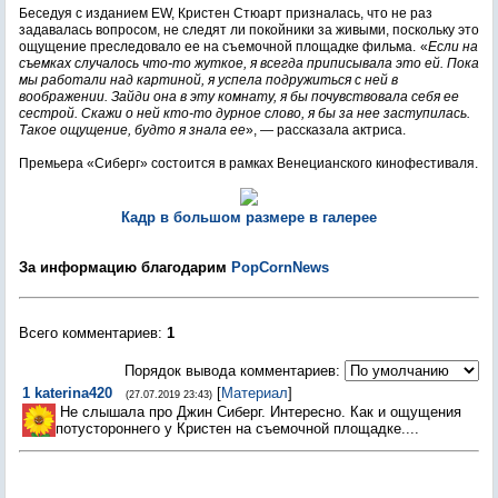
Беседуя с изданием EW, Кристен Стюарт призналась, что не раз
задавалась вопросом, не следят ли покойники за живыми, поскольку это
ощущение преследовало ее на съемочной площадке фильма.
«
Если на
съемках случалось что-то жуткое, я всегда приписывала это ей. Пока
мы работали над картиной, я успела подружиться с ней в
воображении. Зайди она в эту комнату, я бы почувствовала себя ее
сестрой. Скажи о ней кто-то дурное слово, я бы за нее заступилась.
Такое ощущение, будто я знала ее
», — рассказала актриса.
Премьера «Сиберг» состоится в рамках Венецианского кинофестиваля.
Кадр в большом размере в галерее
За информацию благодарим
PopCornNews
Всего комментариев
:
1
Порядок вывода комментариев:
1
katerina420
[
Материал
]
(27.07.2019 23:43)
Не слышала про Джин Сиберг. Интересно. Как и ощущения
потустороннего у Кристен на съемочной площадке....