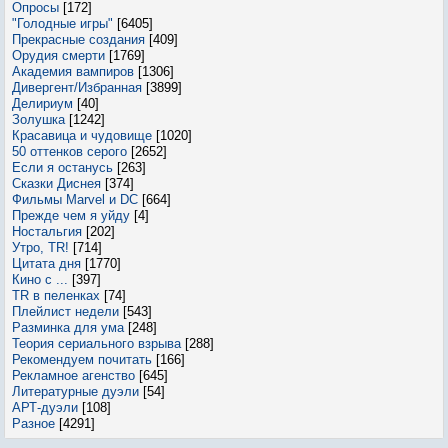
Опросы
[172]
"Голодные игры"
[6405]
Прекрасные создания
[409]
Орудия смерти
[1769]
Академия вампиров
[1306]
Дивергент/Избранная
[3899]
Делириум
[40]
Золушка
[1242]
Красавица и чудовище
[1020]
50 оттенков серого
[2652]
Если я останусь
[263]
Сказки Диснея
[374]
Фильмы Marvel и DC
[664]
Прежде чем я уйду
[4]
Ностальгия
[202]
Утро, TR!
[714]
Цитата дня
[1770]
Кино с ...
[397]
TR в пеленках
[74]
Плейлист недели
[543]
Разминка для ума
[248]
Теория сериального взрыва
[288]
Рекомендуем почитать
[166]
Рекламное агенство
[645]
Литературные дуэли
[54]
АРТ-дуэли
[108]
Разное
[4291]