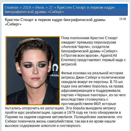
»
»
»
» Кристен Стюарт в первом кадре
Главная
2019
Июль
27
биографической драмы «Сиберг»
Кристен Стюарт в первом кадре биографической драмы
15:48
«Сиберг»
Пока поклонники Кристен Стюарт
ожидают премьеру перезагрузки
«Ангелов Чарли», создатели
биографической драмы «Сиберг»
(«Против всех врагов», Against All
Enemies) представляют первый кадр с
актрисой.
Фильм основан на реальной истории
актрисы Джин Сиберг и политическом
скандале вокруг ее персоны. В 70-ых
годах она активно боролась за права
афроамериканцев и поддерживала
партию «Черные пантеры», из-за чего
впоследствии столкнулась с
противодействием ФБР, которые
пытались опорочить ее репутацию. Эта борьба вынудила актрису
пройти курс реабилитации, однако в 1979 году ее тело обнаружили в
Париже на заднем сидении автомобиля. Полицейские заключили, что
Сиберг покончила жизнь самоубийством, так как в ее крови нашли
высокое содержание алкоголя и снотворного.