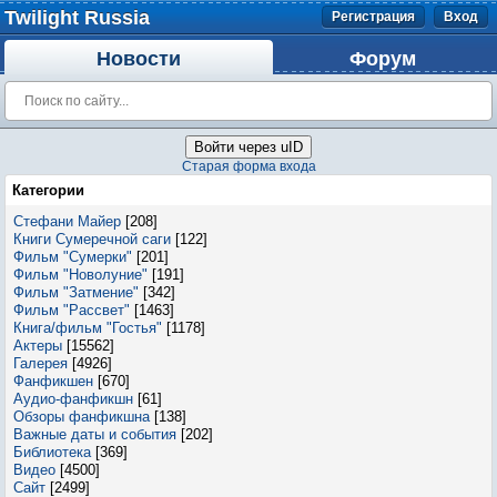
Twilight Russia
Регистрация
Вход
Новости
Форум
Войти через uID
Старая форма входа
Категории
Стефани Майер
[208]
Книги Сумеречной саги
[122]
Фильм "Сумерки"
[201]
Фильм "Новолуние"
[191]
Фильм "Затмение"
[342]
Фильм "Рассвет"
[1463]
Книга/фильм "Гостья"
[1178]
Актеры
[15562]
Галерея
[4926]
Фанфикшен
[670]
Аудио-фанфикшн
[61]
Обзоры фанфикшна
[138]
Важные даты и события
[202]
Библиотека
[369]
Видео
[4500]
Сайт
[2499]