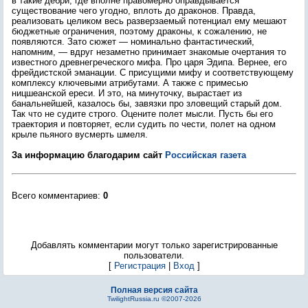
в такие дебри, где вполне правомерно оправдывается
существование чего угодно, вплоть до драконов. Правда,
реализовать целиком весь разверзаемый потенциал ему мешают
бюджетные ограничения, поэтому драконы, к сожалению, не
появляются. Зато сюжет — номинально фантастический,
напомним, — вдруг незаметно принимает знакомые очертания то
известного древнегреческого мифа. Про царя Эдипа. Вернее, его
фрейдистской эманации. С присущими мифу и соответствующему
комплексу ключевыми атрибутами. А также с примесью
ницшеанской ереси. И это, на минуточку, вырастает из
банальнейшей, казалось бы, завязки про зловещий старый дом.
Так что не судите строго. Оцените полет мысли. Пусть бы его
траектория и повторяет, если судить по чести, полет на одном
крыле пьяного вусмерть шмеля.
За информацию благодарим сайт
Российская газета
Всего комментариев
:
0
Добавлять комментарии могут только зарегистрированные
пользователи.
[
Регистрация
|
Вход
]
Полная версия сайта
TwilightRussia.ru ©2007-2026