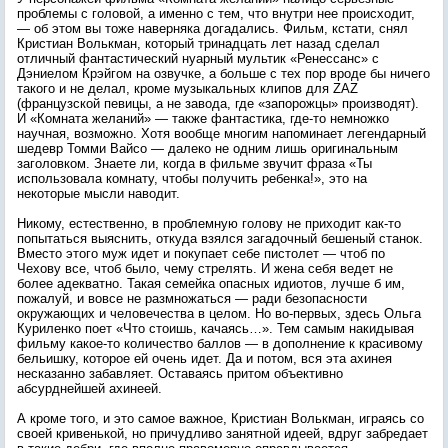
проблемы с головой, а именно с тем, что внутри нее происходит,
— об этом вы тоже наверняка догадались. Фильм, кстати, снял
Кристиан Волькман, который тринадцать лет назад сделал
отличный фантастический нуарный мультик «Ренессанс» с
Дэниелом Крэйгом на озвучке, а больше с тех пор вроде бы ничего
такого и не делал, кроме музыкальных клипов для ZAZ
(французской певицы, а не завода, где «запорожцы» производят).
И «Комната желаний» — также фантастика, где-то немножко
научная, возможно. Хотя вообще многим напоминает легендарный
шедевр Томми Вайсо — далеко не одним лишь оригинальным
заголовком. Знаете ли, когда в фильме звучит фраза «Ты
использовала комнату, чтобы получить ребенка!», это на
некоторые мысли наводит.
Никому, естественно, в проблемную голову не приходит как-то
попытаться выяснить, откуда взялся загадочный бешеный станок.
Вместо этого муж идет и покупает себе пистолет — чтоб по
Чехову все, чтоб было, чему стрелять. И жена себя ведет не
более адекватно. Такая семейка опасных идиотов, лучше б им,
пожалуй, и вовсе не размножаться — ради безопасности
окружающих и человечества в целом. Но во-первых, здесь Ольга
Куриленко поет «Что стоишь, качаясь…». Тем самым накидывая
фильму какое-то количество баллов — в дополнение к красивому
бельишку, которое ей очень идет. Да и потом, вся эта ахинея
несказанно забавляет. Оставаясь притом объективно
абсурднейшей ахинеей.
А кроме того, и это самое важное, Кристиан Волькман, играясь со
своей кривенькой, но причудливо занятной идеей, вдруг забредает