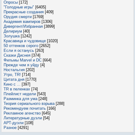
Опросы
[172]
"Голодные игры"
[6405]
Прекрасные создания
[409]
Орудия смерти
[1769]
Академия вампиров
[1306]
Дивергент/Избранная
[3899]
Делириум
[40]
Золушка
[1242]
Красавица и чудовище
[1020]
50 оттенков серого
[2652]
Если я останусь
[263]
Сказки Диснея
[374]
Фильмы Marvel и DC
[664]
Прежде чем я уйду
[4]
Ностальгия
[202]
Утро, TR!
[714]
Цитата дня
[1770]
Кино с ...
[397]
TR в пеленках
[74]
Плейлист недели
[543]
Разминка для ума
[248]
Теория сериального взрыва
[288]
Рекомендуем почитать
[166]
Рекламное агенство
[645]
Литературные дуэли
[54]
АРТ-дуэли
[108]
Разное
[4291]