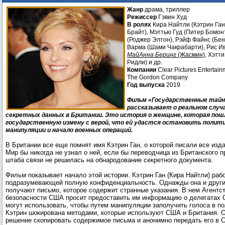
тайны» / Official Secrets
Жанр
драма, триллер
Режиссер
Гэвин Худ
В ролях
Кира Найтли (Кэтрин Ган
Брайт), Мэттью Гуд (Питер Бомон
(Роджер Элтон), Рэйф Файнс (Бе
Варма (Шами Чакрабарти), Рис И
МайАнна Беринг
(Жасмин)
, Хэтт
Ридли) и др.
Компании
Clear Pictures Entertain
The Gordon Company
Год выпуска
2019
Фильм «Государственные тайны» 
рассказывает о реальном случ
секретных данных в Британии. Это история о женщине, которая пош
государственную измену с верой, что ей удастся остановить полит
манипуляции и начало военных операций.
В Британии все еще помнят имя Кэтрин Ган, о которой писали все изда
Мир бы никогда не узнал о ней, если бы переводчица из Британского 
штаба связи не решилась на обнародование секретного документа.
Фильм показывает начало этой истории. Кэтрин Ган (Кира Найтли) рабо
подразумевающей полную конфиденциальность. Однажды она и други
получают письмо, которое содержит странные указания. В нем Агентс
безопасности США просит предоставить им информацию о делегатах 
могут использовать, чтобы путем манипуляции заполучить голоса в по
Кэтрин шокирована методами, которые используют США и Британия. 
решение скопировать содержимое письма и анонимно передать его в