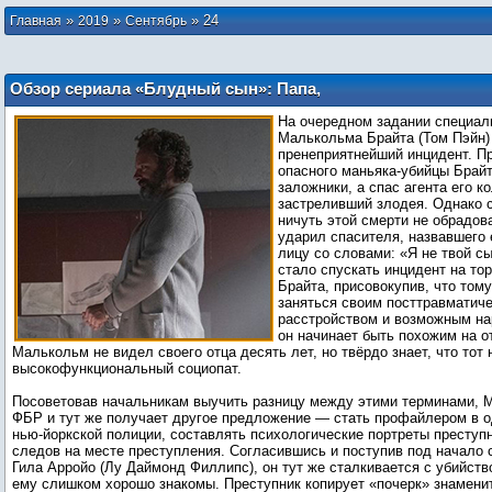
»
»
»
24
Главная
2019
Сентябрь
Обзор сериала «Блудный сын»: Папа,
папа, я скучаю
На очередном задании специал
Малькольма Брайта (Том Пэйн)
пренеприятнейший инцидент. П
опасного маньяка-убийцы Брайт
заложники, а спас агента его к
застреливший злодея. Однако
ничуть этой смерти не обрадов
ударил спасителя, назвавшего 
лицу со словами: «Я не твой с
стало спускать инцидент на то
Брайта, присовокупив, что тому
заняться своим посттравматич
расстройством и возможным на
он начинает быть похожим на о
Малькольм не видел своего отца десять лет, но твёрдо знает, что тот н
высокофункциональный социопат.
Посоветовав начальникам выучить разницу между этими терминами, 
ФБР и тут же получает другое предложение — стать профайлером в о
нью-йоркской полиции, составлять психологические портреты преступн
следов на месте преступления. Согласившись и поступив под начало 
Гила Арройо (Лу Даймонд Филлипс), он тут же сталкивается с убийств
ему слишком хорошо знакомы. Преступник копирует «почерк» знаменит