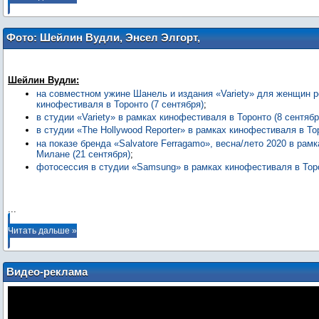
Фото: Шейлин Вудли, Энсел Элгорт,
Билл Скарсгард, Майлз Теллер, Зои
Кравиц, «Вестсайдская история», «Оно
2»
Шейлин Вудли:
на совместном ужине Шанель и издания «Variety» для женщин 
кинофестиваля в Торонто (7 сентября)
;
в студии «Variety» в рамках кинофестиваля в Торонто (8 сентябр
в студии «The Hollywood Reporter» в рамках кинофестиваля в То
на показе бренда «Salvatore Ferragamo», весна/лето 2020 в рам
Милане (21 сентября)
;
фотосессия в студии «Samsung» в рамках кинофестиваля в Торо
...
Читать дальше »
Видео-реклама