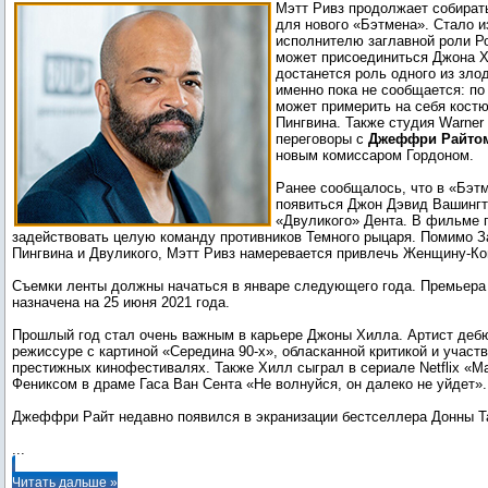
Мэтт Ривз продолжает собирать
Паттинсоном
для нового «Бэтмена». Стало из
исполнителю заглавной роли Р
может присоединиться Джона Х
достанется роль одного из злод
именно пока не сообщается: по
может примерить на себя кост
Пингвина. Также студия Warner 
переговоры с
Джеффри Райто
новым комиссаром Гордоном.
Ранее сообщалось, что в «Бэт
появиться Джон Дэвид Вашингт
«Двуликого» Дента. В фильме 
задействовать целую команду противников Темного рыцаря. Помимо З
Пингвина и Двуликого, Мэтт Ривз намеревается привлечь Женщину-Ко
Съемки ленты должны начаться в январе следующего года. Премьера
назначена на 25 июня 2021 года.
Прошлый год стал очень важным в карьере Джоны Хилла. Артист деб
режиссуре с картиной «Середина 90-х», обласканной критикой и участ
престижных кинофестивалях. Также Хилл сыграл в сериале Netflix «М
Фениксом в драме Гаса Ван Сента «Не волнуйся, он далеко не уйдет».
...
Читать дальше »