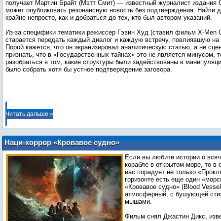
получает Мартин Брайт (Мэтт Смит) — известный журналист издания O
может опубликовать резонансную новость без подтверждения. Найти 
крайне непросто, как и добраться до тех, кто был автором указаний.
Из-за специфики тематики режиссер Гэвин Худ (ставил фильм X-Men Or
старается передать каждый диалог и каждую встречу, повлиявшую на 
Порой кажется, что он экранизировал аналитическую статью, а не сце
признать, что в «Государственных тайнах» это не является минусом, 
разобраться в том, какие структуры были задействованы в манипуляци
было собрать хотя бы устное подтверждение заговора.
...
Читать дальше »
Наци-хоррор «Кровавое судно»
обзавелся первым трейлером
Если вы любите истории о всяч
корабле в открытом море, то в
вас порадует не только «Прокл
горизонте есть еще один «мор
«Кровавое судно» (Blood Vessel
атмосферный, с бушующей сти
мышами.
Фильм снял Джастин Дикс, изв