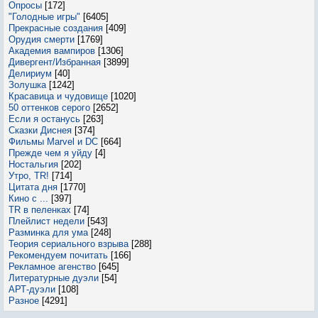
Опросы
[172]
"Голодные игры"
[6405]
Прекрасные создания
[409]
Орудия смерти
[1769]
Академия вампиров
[1306]
Дивергент/Избранная
[3899]
Делириум
[40]
Золушка
[1242]
Красавица и чудовище
[1020]
50 оттенков серого
[2652]
Если я останусь
[263]
Сказки Диснея
[374]
Фильмы Marvel и DC
[664]
Прежде чем я уйду
[4]
Ностальгия
[202]
Утро, TR!
[714]
Цитата дня
[1770]
Кино с ...
[397]
TR в пеленках
[74]
Плейлист недели
[543]
Разминка для ума
[248]
Теория сериального взрыва
[288]
Рекомендуем почитать
[166]
Рекламное агенство
[645]
Литературные дуэли
[54]
АРТ-дуэли
[108]
Разное
[4291]