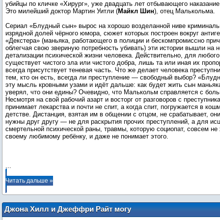
убийцы по кличке «Хирург», уже двадцать лет отбывающего наказание
Это милейший доктор Мартин Уитли (
Майкл Шин
), отец Малькольма.
Сериал «Блудный сын» вырос на хорошо возделанной ниве криминаль
изрядной долей чёрного юмора, сюжет которых построен вокруг антиг
«Декстера» (маньяка, работающего в полиции и бескомпромиссно при
облегчая свою звериную потребность убивать) эти истории вышли на 
детализации психической жизни человека. Действительно, для любого 
существует чистого зла или чистого добра, лишь та или иная их пропо
всегда присутствует теневая часть. Что же делает человека преступн
тем, кто он есть, всегда ли преступление — свободный выбор? «Блуд
эту мысль кровными узами и идёт дальше: как будет жить сын маньяка
уверял, что они едины? Очевидно, что Малькольм справляется с бол
Несмотря на свой рабочий азарт и восторг от разговоров с преступник
принимает лекарства и почти не спит, а когда спит, погружается в кош
детстве. Дистанция, взятая им в общении с отцом, не срабатывает, он
нужны друг другу — не для раскрытия прочих преступлений, а для ис
смертельной психической раны, травмы, которую социопат, совсем не
своему любимому ребёнку, и даже не понимает этого.
...
Читать дальше »
Джона Хилл и Джеффри Райт могу
сыграть в «Бэтмене» с Робертом