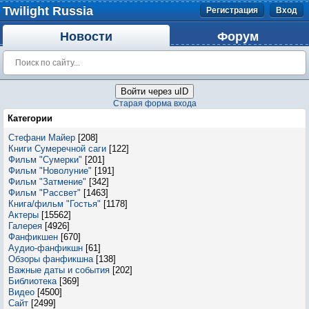
Twilight Russia
Регистрация
Вход
Новости
Форум
Войти через uID
Старая форма входа
Категории
Стефани Майер
[208]
Книги Сумеречной саги
[122]
Фильм "Сумерки"
[201]
Фильм "Новолуние"
[191]
Фильм "Затмение"
[342]
Фильм "Рассвет"
[1463]
Книга/фильм "Гостья"
[1178]
Актеры
[15562]
Галерея
[4926]
Фанфикшен
[670]
Аудио-фанфикшн
[61]
Обзоры фанфикшна
[138]
Важные даты и события
[202]
Библиотека
[369]
Видео
[4500]
Сайт
[2499]