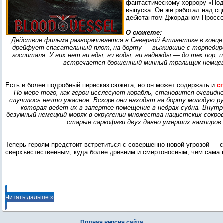
фантастическому хоррору «Под
выпуска. Он же работал над сц
дебютантом Джорданом Проссе
О сюжете:
Действие фильма разворачивается в Северной Атлантике в конце 
дрейфует спасательный плот, на борту — выжившие с торпедиро
госпиталя. У них нет ни еды, ни воды, ни надежды — до тех пор, п
встречается брошенный минный тральщик немцев
Есть и более подробный пересказ сюжета, но он может содержать и
с
По мере того, как герои исследуют корабль, становится очевидно
случилось нечто ужасное. Вскоре они находят на борту молодую р
которая ведет их в запертое помещение в недрах судна. Внут
безумный немецкий моряк в окружении множества нацистских сокро
старые саркофаги двух давно умерших вампиров.
Теперь героям предстоит встретиться с совершенно новой угрозой — с
сверхъестественным, куда более древним и смертоносным, чем сама 
...
Читать дальше »
Полная версия сайта