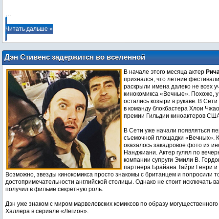
...
Читать дальше »
Дэн Стивенс задержится во вселенной
Marvel?
В начале этого месяца актер
Рич
признался, что летние фестивали
раскрыли имена далеко не всех у
кинокомикса «Вечные». Похоже, у
остались козыри в рукаве. В Сети
в команду блокбастера Хлои Чжао
премии Гильдии киноактеров США
В Сети уже начали появляться пе
съемочной площадки «Вечных». 
оказалось закадровое фото из и
Нанджиани. Актер гулял по вечер
компании супруги Эмили В. Гордо
партнера Брайана Тайри Генри и
Возможно, звезды кинокомикса просто знакомы с британцем и попросили то
достопримечательности английской столицы. Однако не стоит исключать ва
получил в фильме секретную роль.
Дэн уже знаком с миром марвеловских комиксов по образу могущественного
Халлера в сериале «Легион».