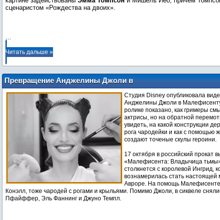
картине задействованы
Эмма Томпсон
и Мишель Йео, причем Томпсо
сценаристом «Рождества на двоих».
...
Читать дальше »
Превращение Анджелины Джоли в
Малефисенту
Студия Disney опубликовала вид
Анджелины Джоли в Малефисенту.
ролике показано, как гримеры см
актрисы, но на обратной перемот
увидеть, на какой конструкции д
рога чародейки и как с помощью ж
создают точеные скулы героини.
17 октября в российский прокат 
«Малефисента: Владычица тьмы»
столкнется с королевой Ингрид, 
вознамерилась стать настоящей
Авроре. На помощь Малефисенте
Конэлл, тоже чародей с рогами и крыльями. Помимо Джоли, в сиквеле снял
Пфайффер, Эль Фаннинг и Джуно Темпл.