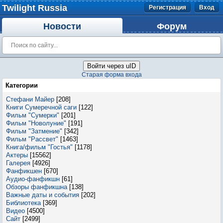
Twilight Russia
Регистрация
Вход
Новости
Форум
Войти через uID
Старая форма входа
Категории
Стефани Майер
[208]
Книги Сумеречной саги
[122]
Фильм "Сумерки"
[201]
Фильм "Новолуние"
[191]
Фильм "Затмение"
[342]
Фильм "Рассвет"
[1463]
Книга/фильм "Гостья"
[1178]
Актеры
[15562]
Галерея
[4926]
Фанфикшен
[670]
Аудио-фанфикшн
[61]
Обзоры фанфикшна
[138]
Важные даты и события
[202]
Библиотека
[369]
Видео
[4500]
Сайт
[2499]