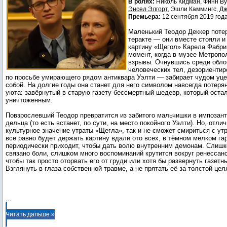
В ролях:
Николь Кидман, Финн Ву
Энсел Элгорт
, Эшли Каммингс,
Дж
Премьера:
12 сентября 2019 год
Маленький Теодор Деккер поте
теракте — они вместе стояли и
картину «Щегол» Карела Фабриц
момент, когда в музее Метропо
взрывы. Очнувшись среди обло
человеческих тел, дезориенти
по просьбе умирающего рядом антиквара Уэлти — забирает чудом уц
собой. На долгие годы она станет для него символом навсегда потеря
уюта: завёрнутый в старую газету бессмертный шедевр, который оста
уничтоженным.
Повзрослевший Теодор превратится из забитого мальчишки в импозант
дельца (то есть встанет, по сути, на место покойного Уэлти). Но, отли
культурное значение утраты «Щегла», так и не сможет смириться с ут
все равно будет держать картину вдали ото всех, в тёмном мелком га
периодически приходит, чтобы дать волю внутренним демонам. Слишк
связано боли, слишком много воспоминаний крутится вокруг ренессан
чтобы так просто оторвать его от груди или хотя бы развернуть газетн
Взглянуть в глаза собственной травме, а не прятать её за толстой це
...
Читать дальше »