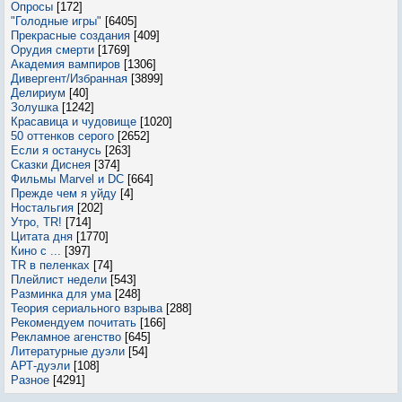
Опросы
[172]
"Голодные игры"
[6405]
Прекрасные создания
[409]
Орудия смерти
[1769]
Академия вампиров
[1306]
Дивергент/Избранная
[3899]
Делириум
[40]
Золушка
[1242]
Красавица и чудовище
[1020]
50 оттенков серого
[2652]
Если я останусь
[263]
Сказки Диснея
[374]
Фильмы Marvel и DC
[664]
Прежде чем я уйду
[4]
Ностальгия
[202]
Утро, TR!
[714]
Цитата дня
[1770]
Кино с ...
[397]
TR в пеленках
[74]
Плейлист недели
[543]
Разминка для ума
[248]
Теория сериального взрыва
[288]
Рекомендуем почитать
[166]
Рекламное агенство
[645]
Литературные дуэли
[54]
АРТ-дуэли
[108]
Разное
[4291]