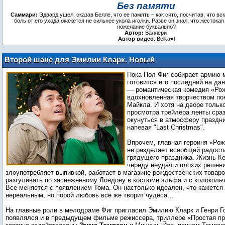
Без памяти
Саммари:
Эдвард ушел, сказав Белле, что ее память – как сито, посчитав, что вск
боль от его ухода окажется не сильнее укола иголки. Разве он знал, что жестокая
пожелание буквально?
Автор:
Валлери
Автор видео
: Belka♥l
Второй шанс для Эмилии Кларк. Новый
трейлер «Рождества на двоих»
Пока Пол Фиг собирает армию м
готовится его последний на д
— романтическая комедия «Рож
вдохновленная творчеством по
Майкла. И хотя на дворе тольк
просмотра трейлера ленты сраз
окунуться в атмосферу праздн
напевая "Last Christmas".
Впрочем, главная героиня «Рож
не разделяет всеобщей радост
грядущего праздника. Жизнь Ке
череду неудач и плохих решен
злоупотребляет выпивкой, работает в магазине рождественских товар
разгуливать по заснеженному Лондону в костюме эльфа и с колокольч
Все меняется с появлением Тома. Он настолько идеален, что кажется
нереальным, но порой любовь все же творит чудеса…
На главные роли в мелодраме Фиг пригласил Эмилию Кларк и Генри Г
появлялся и в предыдущем фильме режиссера, триллере «Простая пр