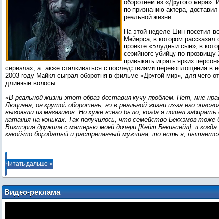
оборотнем из «Другого мира». 
по признанию актера, доставил
реальной жизни.
На этой неделе Шин посетил в
Мейерса, в котором рассказал
проекте «Блудный сын», в кото
серийного убийцу по прозвищу 
привыкать играть ярких персона
сериалах, а также сталкиваться с последствиями перевоплощения в 
2003 году Майкл сыграл оборотня в фильме «Другой мир», для чего о
длинные волосы.
«В реальной жизни этот образ доставил кучу проблем. Нет, мне нра
Люциана, он крутой оборотень, но в реальной жизни из-за его опасно
выгоняли из магазинов. Но хуже всего было, когда я пошел забирать 
катания на коньках. Так получилось, что семейство Бекхэмов тоже 
Виктория дружила с матерью моей дочери [Кейт Бекинсейл], и когда 
какой-то бородатый и растрепанный мужчина, то есть я, пытается
...
Читать дальше »
Видео-реклама