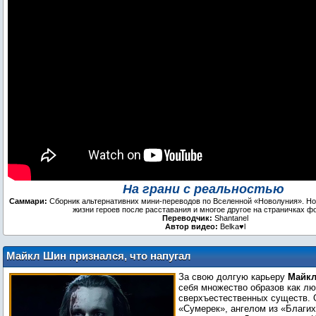
На грани с реальностью
Саммари:
Сборник альтернативних мини-переводов по Вселенной «Новолуния». Н
жизни героев после расставания и многое другое на страничках ф
Переводчик:
Shantanel
Автор видео:
Belka♥l
Майкл Шин признался, что напугал
Викторию Бекхэм в образе Люциана из
За свою долгую карьеру
Майк
«Другого мира»
себя множество образов как лю
сверхъестественных существ. 
«Сумерек», ангелом из «Благих