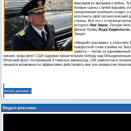
максимум из фильмов о войне. Ту
боевые сцены с кучей взрывов, и
захоронения погибших солдат, и
исполнить свой патриотический до
страны. Все это с отличным акте
которого
Люк Эванс
, Патрик Уил
Деннис Куэйд,
Вуди Харрельсон
Экхарт.
«Мидуэй» расскажет о событиях 
поворотной точке в войне на Тихо
сюжета — битва за одноименный 
океане, когда флот США одержал решительную победу над Объединенным
Японский флот, потерявший 4 тяжелых авианосца, 248 самолетов и лучших 
лишился возможности эффективно действовать вне зон прикрытия берегов
...
Читать дальше »
Видео-реклама