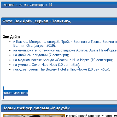
»
»
»
14
Главная
2019
Сентябрь
Фото: Зои Дойч, сериал «Политик»,
фильм «Когда падали аисты»
Зои Дойч:
и Камила Мендес на свадьбе Трэйси Бреннан и Трента Броина н
Вэлли, Юта (август, 2019)
;
на чемпионате по теннису на стадионе Артура Эша в Нью-Йорке 
на двойном свидании (7 сентября)
;
на модном показе бренда «Coach» в Нью-Йорке (10 сентября)
;
на ужине в Сохо, Нью-Йорк (10 сентября)
;
покидает отель The Bowery Hotel в Нью-Йорке (10 сентября)
.
...
Читать дальше »
Новый трейлер фильма «Мидуэй»:
Патриотичный эпос Роланда Эммериха
В своей новой картине Роланд Э