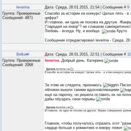
leverina
Дата: Среда, 28.01.2015, 21:54 | Сообщение #
9
Группа: Проверенные
Спасибо за истории на конкурс! Целых пять - в
Сообщений:
4871
цифра?
И главное, ни одна не похожа на другую. Жанр
("пародия на юмор"? не слишком самокритично
Любовь - всегда. Ну, и вообще.
Круто.
Сообщение отредактировал
leverina
-
Среда, 28.
Belka♥l
Дата: Среда, 28.01.2015, 22:51 | Сообщение #
1
Группа: Проверенные
leverina
,
Добрый день, Катерина
Сообщений:
2068
Цитата
leverina
(
)
Спасибо за истории на конкурс! Целых пять - в этом конкурсе рек
За этим не следила, признаюсь
Писало
обложки вышли такими вдохновляющими
еще на парочку, но решила оставить их на пол
дабы обуздать свои порывы
Цитата
leverina
(
)
И главное, ни одна не похожа на другую. Жанры совершенно разны
Главное, чтобы получалось отразить этот "разн
сердце больше к романтике и юмору лежит