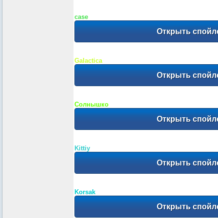
case
Galactica
Солнышко
Kittiy
Korsak