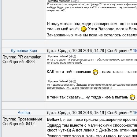
Цитата
Миравия
(
)
И только потом подумала: а где Эдвард? Где все мулечки и фишечки
нибудь будет расширенная версия? И с окончанием... ну каким-нибу
открытым. А?
Я подумываю над миди расширением, но не знаю
сильно мой конёк
Хотя Эдварда мага и Бел
Зачарованных мне бы пока не хотелось оставл
ДушевнаяКсю
Дата: Среда, 10.08.2016, 14:28 | Сообщение #
1
Группа: PR campaign
Цитата
Belka♥l
(
)
А на это акцент и вовсе не делался - объясню почему: для меня, 
Сообщений:
4828
ни в коев разе никто иной,
КАК же я тебя понимаю
- сама такая... кан
Цитата
Belka♥l
(
)
то я должна опустить Эдварда и его присутствие до самого миниму
фигурировал, ну... а это просто не его история :)
в тени так сказать... ну тогда - нэма пытань
Aelitka
Дата: Среда, 10.08.2016, 15:19 | Сообщение #
1
Группа: Проверенные
Belka♥l
, я вот тоже пришла расширение просит
Сообщений:
8412
Эдвард там вместе с магическими способност
хвост чутка)) А вот линия с Джеймсом отлична
Эдвард тоже хорош, хоть его и мало, но уже пон