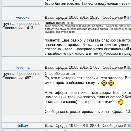
было бы интересно. Так если надумаешь - зови
verocks
Дата: Среда, 10.08.2016, 15:28 | Сообщение #
1
Группа: Проверенные
Цитата
Belka♥l
(
)
тоже любитель разжеванных концов, но здесь... может то, что я
Сообщений:
1413
потому что сама по себе история душевно близка - не могла я её за
каждого она будет своя.
привет!!))Еще раз хочу сказать спасибо за ист
впечатлила, правда! Читала с огромным удово
согласна - здесь наверное четко обозначенный к
спасибо,что пригласила в темку)Рассказ и прав
leverina
Дата: Среда, 10.08.2016, 17:03 | Сообщение #
1
Группа: Проверенные
Спасибо за ответ!
Сообщений:
4871
То, что в истории есть запахи - это здорово! 
имхо, просто обязаны пахнуть.
А метафоры - они такие... метафоры. Без них п
намеренный тройной повтор, типо анафора? Как
эпиграфе и конце) повторённые стихи?..
Сообщение отредактировал
leverina
-
Среда, 10.
Belka♥l
Дата: Среда, 10.08.2016, 22:01 | Сообщение #
1