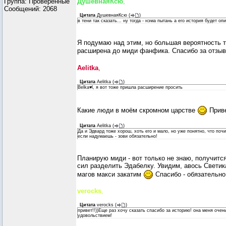
Группа: Проверенные
ДушевнаяКсю
,
Сообщений:
2068
Цитата
ДушевнаяКсю
(
)
в тени так сказать... ну тогда - нэма пытань а его история будет оп
Я подумаю над этим, но большая вероятность т
расширена до миди фанфика. Спасибо за отзы
Aelitka
,
Цитата
Aelitka
(
)
Belka♥l, я вот тоже пришла расширение просить
Какие люди в моём скромном царстве
Прив
Цитата
Aelitka
(
)
Да и Эдвард тоже хорош, хоть его и мало, но уже понятно, что поч
если надумаешь - зови обязательно!
Планирую миди - вот только не знаю, получится
сил разделить Эдабелку. Увидим, авось Светик
магов макси закатим
Спасибо - обязательно
verocks
,
Цитата
verocks
(
)
привет!!))Еще раз хочу сказать спасибо за историю! она меня очен
удовольствием!