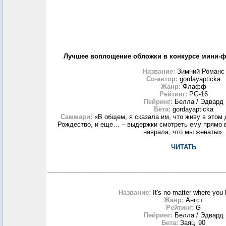
Лучшее воплощение обложки в конкурсе мини-фи
Название:
Зимний Романс
Со-автор:
gordayapticka
Жанр:
Флафф
Рейтинг:
PG-16
Пейринг:
Белла / Эдвард
Бета:
gordayapticka
Саммари:
«В общем, я сказала им, что живу в этом
Рождество, и еще… – выдержки смотреть ему прямо в 
наврала, что мы женаты».
ЧИТАТЬ
__________________________________________________
Название:
It's no matter where you
Жанр:
Ангст
Рейтинг:
G
Пейринг:
Белла / Эдвард
Бета:
Заяц_90