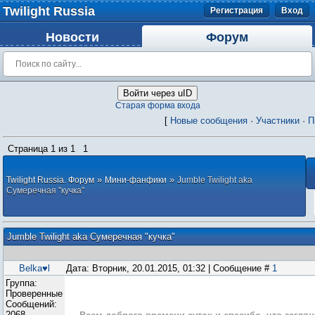
Twilight Russia
Регистрация
Вход
Новости
Форум
Войти через uID
Старая форма входа
[
Новые сообщения
·
Участники
·
П
Страница
1
из
1
1
»
»
Twilight Russia. Форум
Мини-фанфики
Jumble Twilight aka
Сумеречная "кучка"
Jumble Twilight aka Сумеречная "кучка"
Belka♥l
Дата: Вторник, 20.01.2015, 01:32 | Сообщение #
1
Группа:
Проверенные
Сообщений:
2068