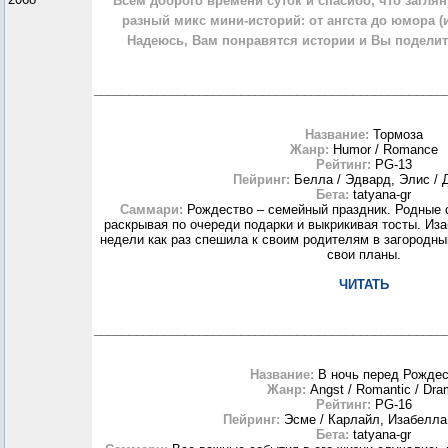
Всем доброго времени суток и спасибо, что загля
разный микс мини-историй: от ангста до юмора (
Надеюсь, Вам понравятся истории и Вы подели
__________________________________________________
Название:
Тормоза
Жанр:
Humor / Romance
Рейтинг:
PG-13
Пейринг:
Белла / Эдвард, Элис / 
Бета:
tatyana-gr
Саммари:
Рождество – семейный праздник. Родные 
раскрывая по очереди подарки и выкрикивая тосты. Из
недели как раз спешила к своим родителям в загородны
свои планы.
ЧИТАТЬ
__________________________________________________
Название:
В ночь перед Рожде
Жанр:
Angst / Romantic / Dra
Рейтинг:
PG-16
Пейринг:
Эсме / Карлайл, Изабелла
Бета:
tatyana-gr