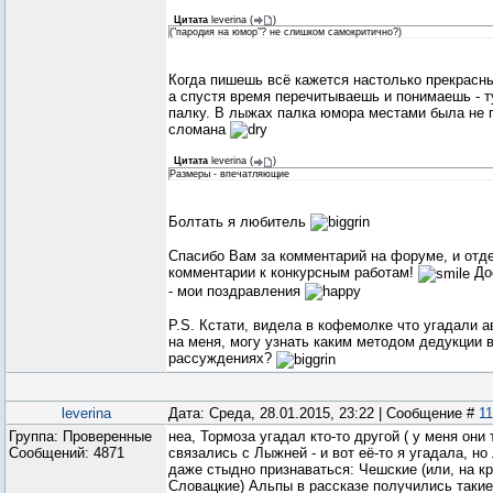
Цитата
leverina
(
)
("пародия на юмор"? не слишком самокритично?)
Когда пишешь всё кажется настолько прекрасн
а спустя время перечитываешь и понимаешь - ту
палку. В лыжах палка юмора местами была не п
сломана
Цитата
leverina
(
)
Размеры - впечатляющие
Болтать я любитель
Спасибо Вам за комментарий на форуме, и отд
комментарии к конкурсным работам!
Дос
- мои поздравления
P.S. Кстати, видела в кофемолке что угадали 
на меня, могу узнать каким методом дедукции 
рассуждениях?
leverina
Дата: Среда, 28.01.2015, 23:22 | Сообщение #
11
Группа: Проверенные
неа, Тормоза угадал кто-то другой ( у меня они
Сообщений:
4871
связались с Лыжней - и вот её-то я угадала, но
даже стыдно признаваться: Чешские (или, на кр
Словацкие) Альпы в рассказе получились такие