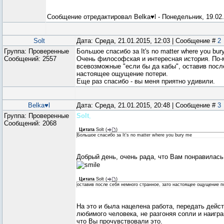
Сообщение отредактировал
Belka♥l
-
Понедельник, 19.02.
Solt
Дата: Среда, 21.01.2015, 12:03 | Сообщение #
2
Группа: Проверенные
Большое спасибо за It's no matter where you bur
Сообщений:
2557
Очень философская и интересная история. По-
всевозможные "если бы да кабы", оставив после
настоящее ощущение потери.
Еще раз спасибо - вы меня приятно удивили.
Belka♥l
Дата: Среда, 21.01.2015, 20:48 | Сообщение #
3
Группа: Проверенные
Solt
,
Сообщений:
2068
Цитата
Solt
(
)
Большое спасибо за It's no matter where you bury me
Добрый день, очень рада, что Вам понравилась
Цитата
Solt
(
)
оставив после себя немного странное, зато настоящее ощущение п
На это и была нацелена работа, передать дей
любимого человека, не разгоняя сопли и наигра
что Вы прочувствовали это.