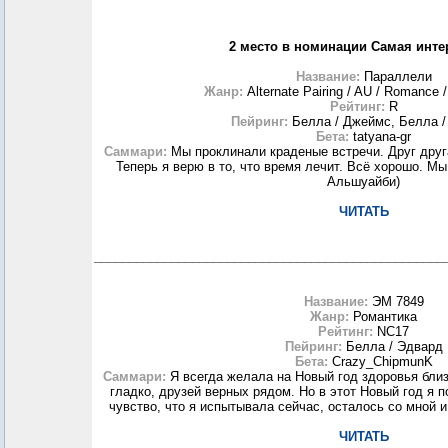
2 место в номинации Самая инте
Название:
Параллели
Жанр:
Alternate Pairing / AU / Romance /
Рейтинг:
R
Пейринг:
Белла / Джеймс, Белла /
Бета:
tatyana-gr
Саммари:
Мы проклинали краденые встречи. Друг друг
Теперь я верю в то, что время лечит. Всё хорошо. М
Альшуайби)
ЧИТАТЬ
__________________________________________________
Название:
ЭМ 7849
Жанр:
Романтика
Рейтинг:
NC17
Пейринг:
Белла / Эдвард
Бета:
Crazy_ChipmunK
Саммари:
Я всегда желала на Новый год здоровья близ
гладко, друзей верных рядом. Но в этот Новый год я 
чувство, что я испытывала сейчас, осталось со мной и
ЧИТАТЬ