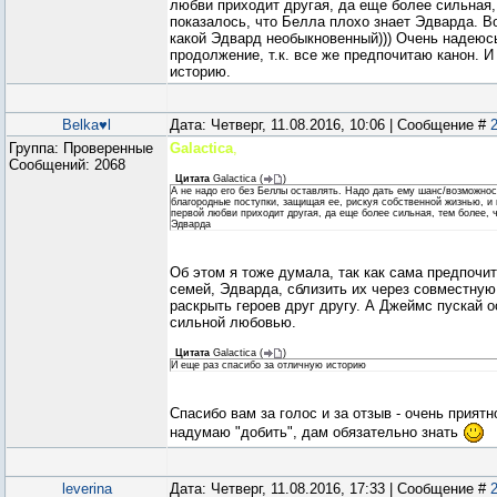
любви приходит другая, да еще более сильная,
показалось, что Белла плохо знает Эдварда. Во
какой Эдвард необыкновенный))) Очень надеюсь
продолжение, т.к. все же предпочитаю канон. И
историю.
Belka♥l
Дата: Четверг, 11.08.2016, 10:06 | Сообщение #
Группа: Проверенные
Galactica
,
Сообщений:
2068
Цитата
Galactica
(
)
А не надо его без Беллы оставлять. Надо дать ему шанс/возможно
благородные поступки, защищая ее, рискуя собственной жизнью, и п
первой любви приходит другая, да еще более сильная, тем более, ч
Эдварда
Об этом я тоже думала, так как сама предпочи
семей, Эдварда, сблизить их через совместную 
раскрыть героев друг другу. А Джеймс пускай о
сильной любовью.
Цитата
Galactica
(
)
И еще раз спасибо за отличную историю
Спасибо вам за голос и за отзыв - очень приятн
надумаю "добить", дам обязательно знать
leverina
Дата: Четверг, 11.08.2016, 17:33 | Сообщение #