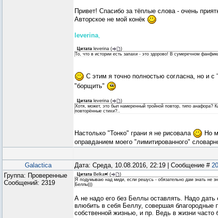
Привет! Спасибо за тёплые слова - очень приятн
Авторское не мой конёк
leverina
,
Цитата
leverina
(
)
То, что в истории есть запахи - это здорово! В сумеречном фанфик
С этим я точно полностью согласна, но и с 
"борщить"
Цитата
leverina
(
)
Хотя, может, это был намеренный тройной повтор, типо анафора? К
повторённые стихи?..
Настолько "Тонко" грани я не рисовала
Но м
оправданием моего "лимитированного" словарно
Galactica
Дата: Среда, 10.08.2016, 22:19 | Сообщение #
2
Группа: Проверенные
Цитата
Belka♥l
(
)
Я подумываю над миди, если решусь - обязательно дам знать не зн
Сообщений:
2319
Беллы)))
А не надо его без Беллы оставлять. Надо дать
влюбить в себя Беллу, совершая благородные п
собственной жизнью, и пр. Ведь в жизни часто 