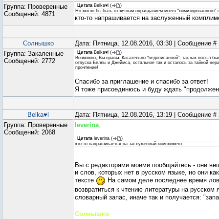
Группа: Проверенные
Цитата
Belka♥l
(
)
Но могло бы быть отличным оправданием моего "лимитированного" 
Сообщений:
4871
кто-то напрашивается на заслуженный компли
Солнышко
Дата: Пятница, 12.08.2016, 03:30 | Сообщение #
Группа: Закаленные
Цитата
Belka♥l
(
)
Возможно, Вы правы. Касательно "недописанной", так как посыл бы
Сообщений:
2772
отпуска Беллы и Джеймса, остальное так и осталось за тайной нер
прочтение!
Спасибо за приглашение и спасибо за ответ!
Я тоже присоединюсь и буду ждать "продолже
Belka♥l
Дата: Пятница, 12.08.2016, 13:19 | Сообщение #
Группа: Проверенные
leverina
,
Сообщений:
2068
Цитата
leverina
(
)
кто-то напрашивается на заслуженный комплимент
Вы с редакторами моими пообщайтесь - они ве
и слов, которых нет в русском языке, но они к
тексте
На самом деле последнее время лов
возвратиться к чтению литературы на русском 
словарный запас, иначе так и получается: "зап
Солнышко
,