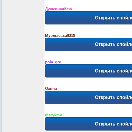
ДушевнаяКсю
Мурлыська0319
pola_gre
Oxima
marykmv