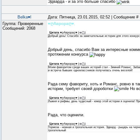
Эдварда - и за это больше спасибо
Belka♥l
Дата: Пятница, 23.01.2015, 02:52 | Сообщение #
Группа: Проверенные
♥ღАврораღ♥
,
Сообщений:
2068
Цитата
♥ღАврораღ♥
(
)
Добрый день! Спасибо за замечательные истории для этого конкур
Добрый день, спасибо Вам за интересные комме
протяжении конкурса
Цитата
♥ღАврораღ♥
(
)
Моим фаворитом среди ваших историй стал - Зимний Романс. Заба
и встреча бывших одноклассников получилась очень веселой!
Рада сему фавориту, хоть и Романс, ровно в та
истории, требует своей дороботки
Но вс
Цитата
♥ღАврораღ♥
(
)
Лыжня и рифмы, день чудесный - юмор этой истории я оценила! Пр
Рада, что оценили.
Цитата
♥ღАврораღ♥
(
)
Тормоза - нежная и трогательная история. Эдвард - рыцарь на черн
трогательный