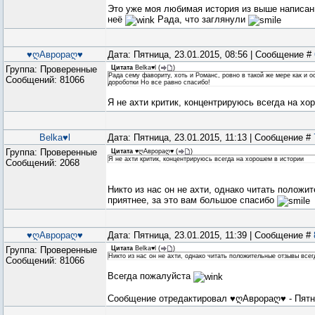
Это уже моя любимая история из выше написанн
неё
Рада, что заглянули
♥ღАврораღ♥
Дата: Пятница, 23.01.2015, 08:56 | Сообщение #
Группа: Проверенные
Цитата
Belka♥l
(
)
Рада сему фавориту, хоть и Романс, ровно в такой же мере как и о
Сообщений:
81066
дороботки Но все равно спасибо!
Я не ахти критик, концентрируюсь всегда на х
Belka♥l
Дата: Пятница, 23.01.2015, 11:13 | Сообщение #
Группа: Проверенные
Цитата
♥ღАврораღ♥
(
)
Я не ахти критик, концентрируюсь всегда на хорошем в истории
Сообщений:
2068
Никто из нас он не ахти, однако читать положи
приятнее, за это вам большое спасибо
♥ღАврораღ♥
Дата: Пятница, 23.01.2015, 11:39 | Сообщение #
Группа: Проверенные
Цитата
Belka♥l
(
)
Никто из нас он не ахти, однако читать положительные отзывы всег
Сообщений:
81066
Всегда пожалуйста
Сообщение отредактировал
♥ღАврораღ♥
-
Пятн