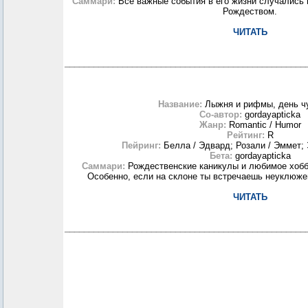
Саммари:
Все важные события в его жизни случались 
Рождеством.
ЧИТАТЬ
__________________________________________________
Название:
Лыжня и рифмы, день ч
Со-автор:
gordayapticka
Жанр:
Romantic / Humor
Рейтинг:
R
Пейринг:
Белла / Эдвард; Розали / Эммет;
Бета:
gordayapticka
Саммари:
Рождественские каникулы и любимое хобб
Особенно, если на склоне ты встречаешь неуклюж
ЧИТАТЬ
__________________________________________________