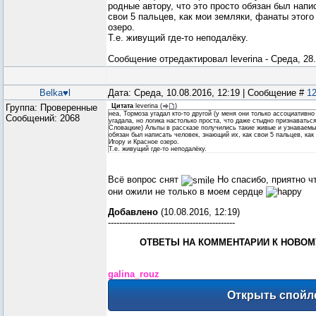
родные автору, что это просто обязан был напи
свои 5 пальцев, как мои земляки, фанаты этого
озеро.
Т.е. живущий где-то неподалёку.
Сообщение отредактировал
leverina
-
Среда, 28.
Belka♥l
Дата: Среда, 10.08.2016, 12:19 | Сообщение #
1
Группа: Проверенные
Цитата
leverina
(
)
неа, Тормоза угадал кто-то другой (у меня они только ассоциативно
Сообщений:
2068
угадала, но логика настолько проста, что даже стыдно признаваться
Словацкие) Альпы в рассказе получились такие живые и узнаваемые
обязан был написать человек, знающий их, как свои 5 пальцев, как
Игору и Красное озеро.
Т.е. живущий где-то неподалёку.
Всё вопрос снят
Но спасибо, приятно чт
они ожили не только в моем сердце
Добавлено
(10.08.2016, 12:19)
---------------------------------------------
ОТВЕТЫ НА КОММЕНТАРИИ К НОВОМУ
galina_rouz