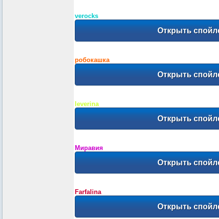
verocks
робокашка
leverina
Миравия
Farfalina