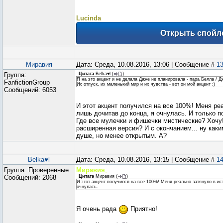
Lucinda
Миравия
Дата: Среда, 10.08.2016, 13:06 | Сообщение #
1
Группа:
Цитата
Belka♥l
(
)
Я на это акцент и не делала Даже не планировала - пара Белла / Д
FanfictionGroup
Их отпуск, их маленький мир и их чувства - вот он мой акцент :)
Сообщений:
6053
И этот акцент получился на все 100%! Меня ре
лишь дочитав до конца, я очнулась. И только 
Где все мулечки и фишечки мистические? Хочу!
расширенная версия? И с окончанием... ну каким
душе, но менее открытым. А?
Belka♥l
Дата: Среда, 10.08.2016, 13:15 | Сообщение #
1
Группа: Проверенные
Миравия
,
Сообщений:
2068
Цитата
Миравия
(
)
И этот акцент получился на все 100%! Меня реально затянуло в ис
очнулась.
Я очень рада
Приятно!