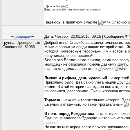
Цитата
Solt
(
)
Еще раз спасибо - вы меня приятно удивили.
Надеюсь, в приятном смысле
Спасибо б
♥ღАврораღ♥
Дата: Четверг, 22.01.2015, 09:15 | Сообщение #
Группа: Проверенные
Добрый день! Спасибо за замечательные истор
Сообщений:
81066
Моим фаворитом среди ваших историй стал -
З
история, интересные персонажи. Ну и встреча
получилась очень веселой!
Белла это Белла: сама влипла, сама все разру
молодец - не отказался помочь давнему другу..
шарлотка сделала свое дело
Лыжня и рифмы, день чудесный
- юмор этой
Прикольно было. Два стихоплета нашли друг др
химия. В этой истории нас ждало все это, и эт
понравился, расслабило. Очень хорошая исто
Тормоза
- нежная и трогательная история. Эдв
Смелый и отважный, но такой трогательный
В ночь перед Рождеством
- эта история поко
Судьба не баловала Эдварда и столько испыт
парень!
Но как по мне черед всего плохого закончилась