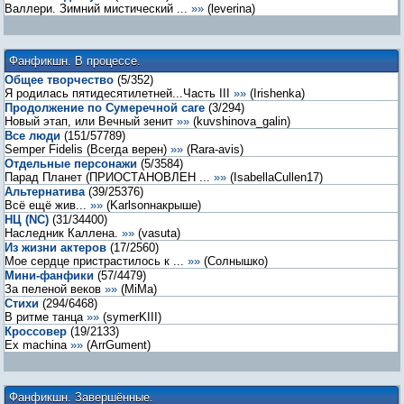
Валлери. Зимний мистический ...
»»
(
leverina
)
Фанфикшн. В процессе.
Общее творчество
(
5
/
352
)
Я родилась пятидесятилетней...Часть III
»»
(
Irishenka
)
Продолжение по Сумеречной саге
(
3
/
294
)
Новый этап, или Вечный зенит
»»
(
kuvshinova_galin
)
Все люди
(
151
/
57789
)
Semper Fidelis (Всегда верен)
»»
(
Rara-avis
)
Отдельные персонажи
(
5
/
3584
)
Парад Планет (ПРИОСТАНОВЛЕН ...
»»
(
IsabellaCullen17
)
Альтернатива
(
39
/
25376
)
Всё ещё жив...
»»
(
Karlsonнакрыше
)
НЦ (NC)
(
31
/
34400
)
Наследник Каллена.
»»
(
vasuta
)
Из жизни актеров
(
17
/
2560
)
Мое сердце пристрастилось к ...
»»
(
Солнышко
)
Мини-фанфики
(
57
/
4479
)
За пеленой веков
»»
(
MiMa
)
Стихи
(
294
/
6468
)
В ритме танца
»»
(
symerKIII
)
Кроссовер
(
19
/
2133
)
Ex machina
»»
(
ArrGument
)
Фанфикшн. Завершённые.