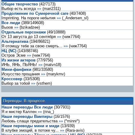
Общее творчество
(
42
/
7173
)
Выбор есть всегда
»»
(
mari2311
)
Продолжение по Сумеречной саге
(
40
/
7408
)
Imprinting. На пороге небытия
»»
(
_Andersen_sl
)
Все люди
(
389
/
149608
)
Вызов
»»
(
bzikadzee
)
Отдельные персонажи
(
49
/
10888
)
От 13 августа до 13 сентября
»»
(
чиж7764
)
Альтернатива
(
194
/
86821
)
Я отомщу тебе за свою смерть...
»»
(
чиж7764
)
НЦ (NC)
(
143
/
88746
)
Остров Эсме
»»
(
чиж7764
)
Из жизни актеров
(
77
/
9756
)
ИНЬ, ЯНЬ, ПЬЯНЬ!
»»
(
matvn18
)
Мини-фанфики
(
981
/
33580
)
Искусство прощания
»»
(
marykmv
)
Кроссовер
(
33
/
5308
)
Выбор за тобой
»»
(
vsthem
)
Переводы. В процессе.
Наши переводы Все люди
(
30
/
7931
)
Я и мистер Каллен
»»
(
rina_
)
Наши переводы Вампиры
(
16
/
1576
)
Любовь слаще предательства
»»
(
^minni^
)
Наши переводы мини и миди
(
13
/
939
)
В клубке эмоций, в потоке чу...
»»
(
Rara-avis
)