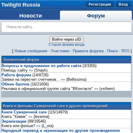
Twilight Russia
Регистрация
Вход
Новости
Форум
Войти через uID
Старая форма входа
[
Новые сообщения
·
Участники
·
Правила форума
·
Поиск
·
RSS
]
Технический форум
Вопросы и предложения по работе сайта
(
3
/
3355
)
Помощь сайту
»»
(
Shayk
)
Работа форума
(
14
/
8726
)
Заявки на пересчет счетчиков...
»»
(
Bellissima
)
Обмен баллов
(
16
/
21656
)
Реклама в официальной группе сайта "ВКонтакте"
»»
(
vsthem
)
Книги и фильмы Сумеречной саги и других произведений
Книги Сумеречной саги
(
115
/
14979
)
Книга "Химик"
»»
(
leverina
)
Экранизации
(
99
/
19546
)
Книга или фильм?
»»
(
L_ora
)
Народный перевод и экранизации по другим произведениям