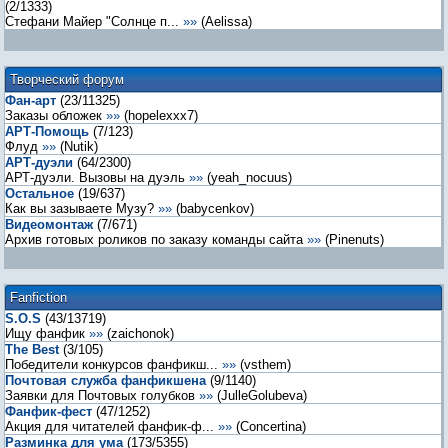
(
2
/
1333
)
Стефани Майер "Солнце п...
»»
(
Aelissa
)
Творческий форум
Фан-арт
(
23
/
11325
)
Заказы обложек
»»
(
hopelexxx7
)
АРТ-Помощь
(
7
/
123
)
Флуд
»»
(
Nutik
)
АРТ-дуэли
(
64
/
2300
)
АРТ-дуэли. Вызовы на дуэль
»»
(
yeah_nocuus
)
Остальное
(
19
/
637
)
Как вы зазываете Музу?
»»
(
babycenkov
)
Видеомонтаж
(
7
/
671
)
Архив готовых роликов по заказу команды сайта
»»
(
Pinenuts
)
Fanfiction
S.O.S
(
43
/
13719
)
Ищу фанфик
»»
(
zaichonok
)
The Best
(
3
/
105
)
Победители конкурсов фанфикш...
»»
(
vsthem
)
Почтовая служба фанфикшена
(
9
/
1140
)
Заявки для Почтовых голубков
»»
(
JulleGolubeva
)
Фанфик-фест
(
47
/
1252
)
Акция для читателей фанфик-ф...
»»
(
Concertina
)
Разминка для ума
(
173
/
5355
)