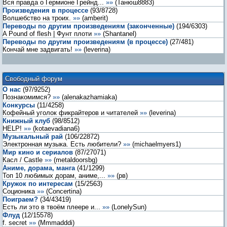
Вся правда о Гермионе Грейнд...
»»
(
Танюш8883
)
Произведения в процессе
(
93
/
8728
)
Волшебство на троих.
»»
(
amberit
)
Переводы по другим произведениям (законченные)
(
194
/
6303
)
A Pound of flesh | Фунт плоти
»»
(
Shantanel
)
Переводы по другим произведениям (в процессе)
(
27
/
481
)
Кончай мне задвигать!
»»
(
leverina
)
Свободный форум
О нас
(
97
/
9252
)
Познакомимся?
»»
(
alenakazhamiaka
)
Конкурсы
(
11
/
4258
)
Кофейный уголок фикрайтеров и читателей
»»
(
leverina
)
Книжный клуб
(
98
/
8512
)
HELP!
»»
(
kotaevadiana6
)
Музыкальный рай
(
106
/
22872
)
Электронная музыка. Есть любители?
»»
(
michaelmyers1
)
Мир кино и сериалов
(
87
/
27071
)
Касл / Castle
»»
(
metaldoorsbg
)
Аниме, дорама, манга
(
41
/
1299
)
Топ 10 любимых дорам, аниме,...
»»
(
рв
)
Кружок по интересам
(
15
/
2563
)
Соционика
»»
(
Concertina
)
Поиграем?
(
34
/
43419
)
Есть ли это в твоём плеере и...
»»
(
LonelySun
)
Флуд
(
12
/
15578
)
f. secret
»»
(
Mmmadddi
)