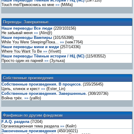
Наши переводы Тёмные истории / НЦ (NC)
(
19
/
7110
)
Touch me/Прикоснись ко мне
»»
(
MiMa
)
Переводы. Завершенные.
Наши переводы Все люди
(
220
/
103156
)
Не забывай меня
»»
(
Alin@
)
Наши переводы Вампиры
(
101
/
55398
)
While You Were Sleeping/Пока...
»»
(
чиж7764
)
Наши переводы мини и миди
(
257
/
14336
)
Where You Want To Be
»»
(
Vivett
)
Наши переводы Тёмные истории / НЦ (NC)
(
115
/
83552
)
Просто один из парней
»»
(
Зулька
)
Собственные произведения
Собственные произведения. В процессе.
(
155
/
25645
)
Цепь, клинок и крест
»»
(
Ester_Lin
)
Собственные произведения. Завершенные.
(
308
/
20736
)
Война трёх.
»»
(
yalllo
)
Фанфикшн по другим фандомам
F.A.Q. раздела
(
7
/
204
)
Организационная тема раздела
»»
(
Кейт
)
Законченные произведения
(
450
/
16021
)