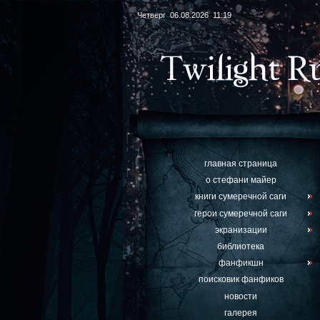
Четверг 06.08.2026 11:19
главная страница
о стефани майер
книги сумеречной саги
герои сумеречной саги
экранизации
библиотека
фанфикшн
поисковик фанфиков
новости
галерея