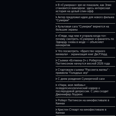
В «Сумерках» зря не показали, как Элис
становится вампиром: здесь интересная
история на целый спин-офф
Актер предложил идею для нового фильма
"Сумерки"
Культовая сага "Сумерки" вернется на
большие экраны
«Гляди, над чем я угорала когда-то»:
почему смотреть «Сумерки» и фанатеть по
Эдварду снова в моде — объясняет
кинокритик
Что посмотреть: «Братство черного
кинжала» - экранизация книг Дж.Р.Уорд
Съемки «Бэтмена-2» с Робертом
Паттинсоном начнутся весной 2026 года
Стартовали съемки "Рассвета жатвы" -
приквела "Голодных игр"
С днем рождения Сумеречной саги
«Умри, моя любовь»:
псевдопсихологический хоррор о
послеродовой депрессии. С ума сходит
Дженнифер Лоуренс
Роберт Паттинсон на кинофестивале в
Каннах
Кристен Стюарт на кинофестивале в
Каннах