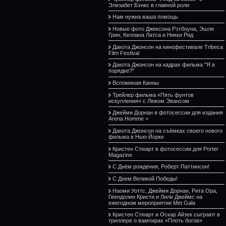
Элизабет Бэнкс в главной роли
Нам нужна ваша помощь
Новые фото Джексона Рэтбоуна, Эшли
Грин, Келлана Латса и Никки Рид
Дакота Джонсон на кинофестивале Tribeca
Film Festival
Дакота Джонсон на кадрах фильма "Я в
порядке?"
Вспоминая Канны
Трейлер фильма «Пять фунтов
искупления» с Люком Эвансом
Джейми Дорнан в фотосессии для издания
Arena Homme +
Дакота Джонсон на съёмках своего нового
фильма в Нью-Йорке
Кристен Стюарт в фотосессии для Porter
Magazine
С Днём рождения, Роберт Паттинсон!
С Днем Великой Победы!
Наоми Уоттс, Джейми Дорнан, Рита Ора,
Гвендолин Кристи и Лили Джеймс на
ежегодном мероприятии Met Gala
Кристен Стюарт и Оскар Айзек сыграют в
триллере о вампирах «Плоть богов»