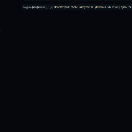
Аудио-фанфикшн (НЦ)
| Просмотров: 5566 | Загрузок: 0 | Добавил:
Милачка
| Дата:
24