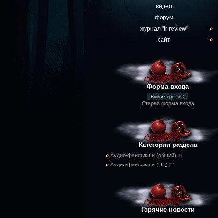
видео
форум
журнал "tr review"
сайт
Форма входа
Войти через uID
Старая форма входа
Категории раздела
Аудио-фанфикшн (общий)
[0]
Аудио-фанфикшн (НЦ)
[1]
Горячие новости