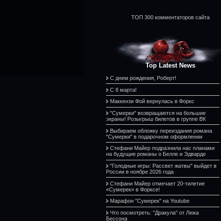
ТОП 300 комментаторов сайта
Top Latest News
С днем рождения, Роберт!
С 8 марта!
Маккензи Фой вернулась в Форкс
"Сумерки" возвращаются на большие
экраны! Розыгрыш билетов в группе ВК
Выбираем обложку переиздания романа
"Сумерки" в подарочном оформлении
Стефани Майер подразнила нас планами
на будущие романы о Белле и Эдварде
"Голодные игры: Рассвет жатвы" выйдет в
России в ноябре 2026 года
Стефани Майер отмечает 20-тилетие
«Сумерек» в Форксе!
Марафон "Сумерек" на Youtube
Что посмотреть: "Дракула" от Люка
Бессона