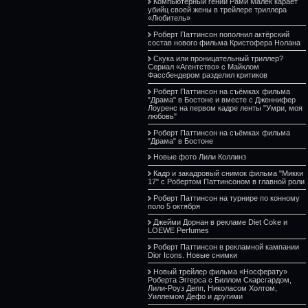
Компьютерный гений Рами Малек карает
убийц своей жены в трейлере триллера
«Любитель»
Роберт Паттинсон пополнил актёрский
состав нового фильма Кристофера Нолана
Скука или проницательный триллер?
Сериал «Агентство» с Майклом
Фассбендером разделил критиков
Роберт Паттинсон на съёмках фильма
"Драма" в Бостоне и вместе с Дженнифер
Лоуренс на первом кадре ленты "Умри, моя
любовь"
Роберт Паттинсон на съёмках фильма
"Драма" в Бостоне
Новые фото Лили Коллинз
Кадр и закадровый снимок фильма "Микки
17" с Робертом Паттинсоном в главной роли
Роберт Паттинсон на турнире по конному
поло 5 октября
Джейми Дорнан в рекламе Diet Coke и
LOEWE Perfumes
Роберт Паттинсон в рекламной кампании
Dior Icons. Новые снимки
Новый трейлер фильма «Носферату»
Роберта Эггерса с Биллом Скарсгардом,
Лили-Роуз Депп, Николасом Холтом,
Уиллемом Дефо и другими