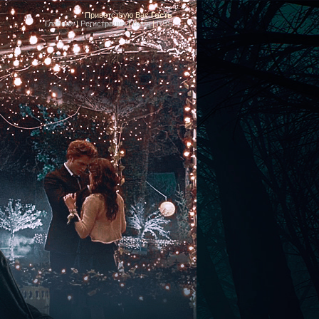
Приветствую Вас
Гость
Главная
|
Регистрация
|
Вход
|
RSS