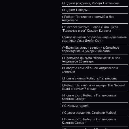
С Днем рождения, Роберт Паттинсон!
С Днем Победы!
Роберт Паттинсон с семьёй в Лос-
Анджелесе
"Рассвет жатвы" - новая книга цикла
"Голодные игры" Сьюзен Коллинз
Ушла из жизни создательница «Дневников
вампира» Лиза Джейн Смит
«Вампиры живут вечно» - юбилейное
переиздание «Сумеречной саги»
Премьера фильма "Люби меня" в Лос-
Анджелесе 28 января
Роберт с семьёй в Лос-Анджелесе 3
февраля
Новые снимки Роберта Паттинсона
Роберт Паттинсон на вечере The National
board of review 7 января
Новые фото Роберта Паттинсона и
Кристен Стюарт
С Новым годом!
С днем рождения, Стефани Майер!
Новые фото Роберта Паттинсона и
Кристен Стюарт