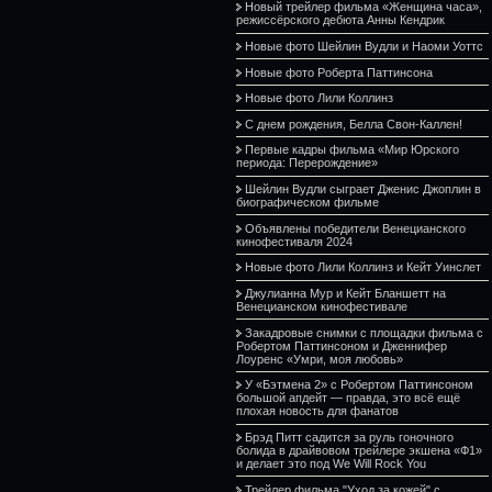
Новый трейлер фильма «Женщина часа»,
режиссёрского дебюта Анны Кендрик
Новые фото Шейлин Вудли и Наоми Уоттс
Новые фото Роберта Паттинсона
Новые фото Лили Коллинз
С днем рождения, Белла Свон-Каллен!
Первые кадры фильма «Мир Юрского
периода: Перерождение»
Шейлин Вудли сыграет Дженис Джоплин в
биографическом фильме
Объявлены победители Венецианского
кинофестиваля 2024
Новые фото Лили Коллинз и Кейт Уинслет
Джулианна Мур и Кейт Бланшетт на
Венецианском кинофестивале
Закадровые снимки с площадки фильма с
Робертом Паттинсоном и Дженнифер
Лоуренс «Умри, моя любовь»
У «Бэтмена 2» с Робертом Паттинсоном
большой апдейт — правда, это всё ещё
плохая новость для фанатов
Брэд Питт садится за руль гоночного
болида в драйвовом трейлере экшена «Ф1»
и делает это под We Will Rock You
Трейлер фильма "Уход за кожей" с