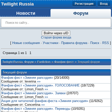
Twilight Russia
Регистрация
Вход
Новости
Форум
Войти через uID
Старая форма входа
[
Новые сообщения
·
Участники
·
Правила форума
·
Поиск
·
RSS
]
Страница
1
из
1
1
»
»
»
Twilight Russia. Форум
Fanfiction
Фанфик-фест
Текущий форум
Текущий форум
Фанфик-фест «Зимняя рапсодия»
(
20
/
14000
)
Сообщение от:
leverina
»»
Фанфик-фест «Зимняя рапсодия». ГОЛОСОВАНИЕ
(
18
/
7229
)
Сообщение от:
Limon_Fresh
»»
Фанфик-фест «Зимняя рапсодия». Заявки
(
2
/
8707
)
Сообщение от:
Limon_Fresh
»»
Акция для читателей фанфик-феста «Зимняя рапсодия»
(
11
/
9262
)
Сообщение от:
Concertina
»»
Фанфик-фест «Зимняя рапсодия». Переводы
(
10
/
9281
)