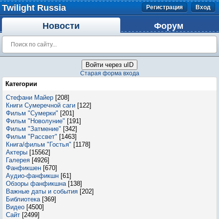
Twilight Russia
Регистрация
Вход
Новости
Форум
Войти через uID
Старая форма входа
Категории
Стефани Майер
[208]
Книги Сумеречной саги
[122]
Фильм "Сумерки"
[201]
Фильм "Новолуние"
[191]
Фильм "Затмение"
[342]
Фильм "Рассвет"
[1463]
Книга/фильм "Гостья"
[1178]
Актеры
[15562]
Галерея
[4926]
Фанфикшен
[670]
Аудио-фанфикшн
[61]
Обзоры фанфикшна
[138]
Важные даты и события
[202]
Библиотека
[369]
Видео
[4500]
Сайт
[2499]