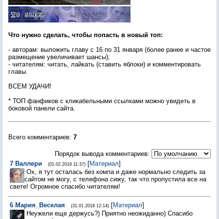
Что нужно сделать, чтобы попасть в новый топ:
- авторам: выложить главу с 16 по 31 января (более ранее и частое
размещение увеличивает шансы);
- читателям: читать, лайкать (ставить яблоки) и комментировать
главы.
ВСЕМ УДАЧИ!
* ТОП фанфиков с кликабельными ссылками можно увидеть в
боковой панели сайта.
Всего комментариев
:
7
Порядок вывода комментариев:
7
Валлери
[
Материал
]
(01.02.2018 11:37)
Ох, я тут осталась без компа и даже нормально следить за
сайтом не могу, с телефона сижу, так что пропустила все на
свете! Огромное спасибо читателям!
6
Мария_Веселая
[
Материал
]
(31.01.2018 12:14)
Неужели еще держусь?) Приятно неожиданно) Спасибо