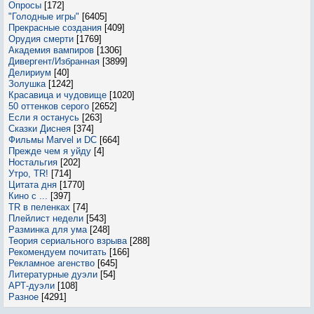
Опросы
[172]
"Голодные игры"
[6405]
Прекрасные создания
[409]
Орудия смерти
[1769]
Академия вампиров
[1306]
Дивергент/Избранная
[3899]
Делириум
[40]
Золушка
[1242]
Красавица и чудовище
[1020]
50 оттенков серого
[2652]
Если я останусь
[263]
Сказки Диснея
[374]
Фильмы Marvel и DC
[664]
Прежде чем я уйду
[4]
Ностальгия
[202]
Утро, TR!
[714]
Цитата дня
[1770]
Кино с ...
[397]
TR в пеленках
[74]
Плейлист недели
[543]
Разминка для ума
[248]
Теория сериального взрыва
[288]
Рекомендуем почитать
[166]
Рекламное агенство
[645]
Литературные дуэли
[54]
АРТ-дуэли
[108]
Разное
[4291]