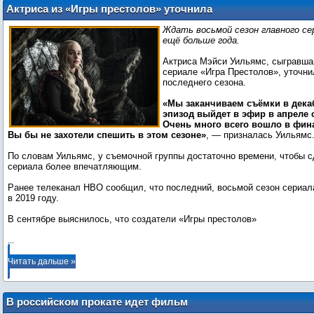
Актриса из «Игры престолов» уточнила
сроки выхода последнего сезона
Ждать восьмой сезон главного се
ещё больше года.
Актриса Мэйси Уильямс, сыгравша
сериале «Игра Престолов», уточни
последнего сезона.
«Мы заканчиваем съёмки в дека
эпизод выйдет в эфир в апреле 
Очень много всего вошло в фин
Вы бы не захотели спешить в этом сезоне»
, — призналась Уильямс
По словам Уильямс, у съемочной группы достаточно времени, чтобы 
сериала более впечатляющим.
Ранее телеканал HBO сообщил, что последний, восьмой сезон сериал
в 2019 году.
В сентябре выяснилось, что создатели «Игры престолов»
...
Читать дальше »
В российском прокате идет фильм