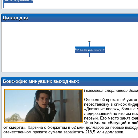
Читать дальше »
Цитата дня
...
Читать дальше »
Бокс-офис минувших выходных:
«Бегущий в лабиринте» потеснил
Гегемония спортивной драм
«Движение вверх»
Очередной прокатный уик-э
перестановку в список лиде
«Движение вверх», больше 
лидировавший по итогам вы
первый. Его место занят фа
Уила Болла
«Бегущий в ла
от смерти
». Картина с бюджетом в 62 млн долларов за первые выход
отечественном прокате сумела заработать 218,5 млн долларов.