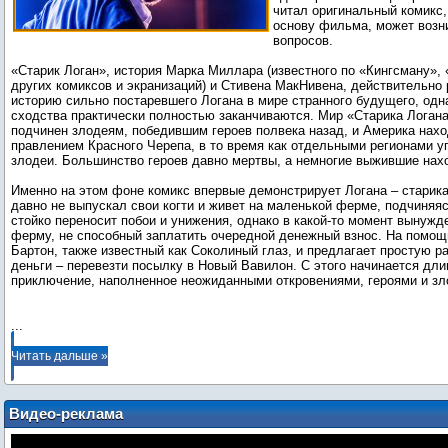
читал оригинальный комикс
основу фильма, может возн
вопросов.
«Старик Логан», история Марка Миллара (известного по «Кингсману»,
других комиксов и экранизаций) и Стивена МакНивена, действительно
историю сильно постаревшего Логана в мире странного будущего, одна
сходства практически полностью заканчиваются. Мир «Старика Логан
подчинен злодеям, победившим героев полвека назад, и Америка нах
правлением Красного Черепа, в то время как отдельными регионами у
злодеи. Большинство героев давно мертвы, а немногие выжившие нахо
Именно на этом фоне комикс впервые демонстрирует Логана – старика
давно не выпускал свои когти и живет на маленькой ферме, подчиняя
стойко переносит побои и унижения, однако в какой-то момент вынужд
ферму, не способный заплатить очередной денежный взнос. На помощ
Бартон, также известный как Соколиный глаз, и предлагает простую р
деньги – перевезти посылку в Новый Вавилон. С этого начинается дл
приключение, наполненное неожиданными откровениями, героями и зл
...
Читать дальше »
Видео-реклама