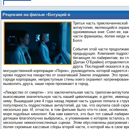
Рецензия на фильм «Бегущий в
лабиринте: Лекарство от смерти»
Третья часть приключенческой
антиутопии, являющейся экран
одноименных книг. Снял ее, ка
части франшизы, более нигде 
Болл.
События этой части продолжа
предыдущих. Компания подрост
бегающих по лабиринтам, во г
(Дилан О’Брайен) отправляется
друга. Последний оказался в р
могущественной корпорации «Порок», руководитель которой надеется 
крови подростка лекарство от охватившей Землю эпидемии. Это проис
городе корпорации, неприступные стены коего охраняют натренирован
вызволить друга, наши герои проникают в город.
«Лекарство от смерти» - это заключительная часть трилогии-антиутопи
выкосившем значительную часть нашей цивилизации, и детях, имеющ
нему. Вышедшая уже 4 года назад первая часть удачно попала в стру
популярность подростковых антиутопий, да так, что окупила свой скр
несколько раз. И, отчасти, в том фильме было что-то свое, особенное,
моря подобных кинолент. Как нам кажется, это был тот самый лабиринт
детишки благополучно выбрались, и упоминание о котором осталось л
нескольких немногочисленных сценах. Этим обусловлены разгромная к
более скромные кассовые сборы второй части, о которой мы в свое вр