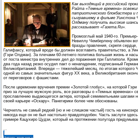
«Темные времена»
Как выходящий в российский про
Райта «Темные времена» освежи
патриотического блокбастера и 
сыгравшему в фильме Уинстона Ч
Олдману получить высокие шансы
рассказывает «Газета.Ru».
Промозглый май 1940-го. Премьер
Невиллу Чемберлену объявлен вот
бразды правления, скрепя сердце,
Галифаксу, который вроде бы должен возглавить правительство, а У
(Гэри Олдман). За плечами 60-летнего политика большая жизнь и на
от поста министра внутренних дел до поражения при Галлиполи. Кроме
два года назад резко осудил пакт о ненападении, подписанный Герман
Великобританией. Впереди — тяжелейший месяц, по итогам которого 
одной из самых значительных фигур ХХ века, а Великобритания оконч
от переговоров с фашистами.
После церемонии вручения премии «Золотой глобус», на которой Гэр
приз за лучшую мужскую роль, все разговоры о «Темных временах» с
прославлению выдающегося актера, который семимильными шагами не
своей карьере «Оскару». Панегирики более чем обоснованы.
Черчилль не самый редкий (но и не слишком частый) гость на киноэкра
никогда еще он не был настолько правдоподобен. Часть заслуги здес
...