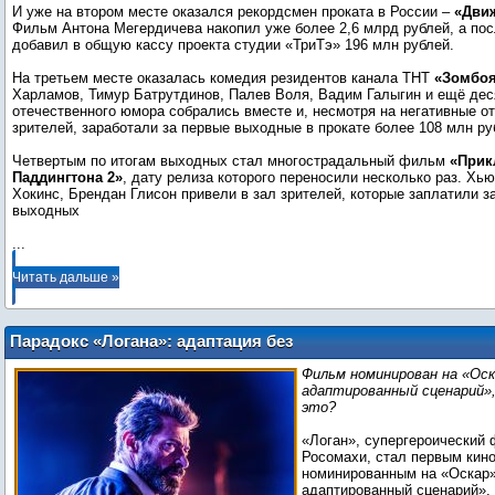
И уже на втором месте оказался рекордсмен проката в России –
«Дви
Фильм Антона Мегердичева накопил уже более 2,6 млрд рублей, а пос
добавил в общую кассу проекта студии «ТриТэ» 196 млн рублей.
На третьем месте оказалась комедия резидентов канала ТНТ
«Зомбо
Харламов, Тимур Батрутдинов, Палев Воля, Вадим Галыгин и ещё дес
отечественного юмора собрались вместе и, несмотря на негативные от
зрителей, заработали за первые выходные в прокате более 108 млн ру
Четвертым по итогам выходных стал многострадальный фильм
«Прик
Паддингтона 2»
, дату релиза которого переносили несколько раз. Хью
Хокинс, Брендан Глисон привели в зал зрителей, которые заплатили з
...
Читать дальше »
Парадокс «Логана»: адаптация без
первоисточника
Фильм номинирован на «Оск
адаптированный сценарий»,
это?
«Логан», супергероический 
Росомахи, стал первым кин
номинированным на «Оскар»
адаптированный сценарий». 