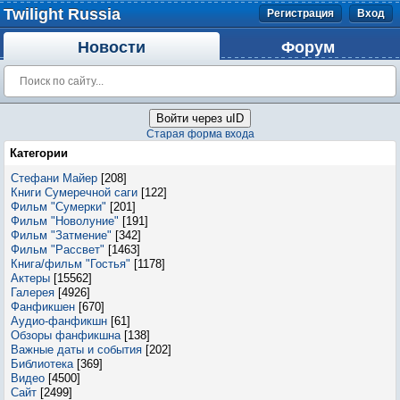
Twilight Russia
Регистрация
Вход
Новости
Форум
Войти через uID
Старая форма входа
Категории
Стефани Майер
[208]
Книги Сумеречной саги
[122]
Фильм "Сумерки"
[201]
Фильм "Новолуние"
[191]
Фильм "Затмение"
[342]
Фильм "Рассвет"
[1463]
Книга/фильм "Гостья"
[1178]
Актеры
[15562]
Галерея
[4926]
Фанфикшен
[670]
Аудио-фанфикшн
[61]
Обзоры фанфикшна
[138]
Важные даты и события
[202]
Библиотека
[369]
Видео
[4500]
Сайт
[2499]