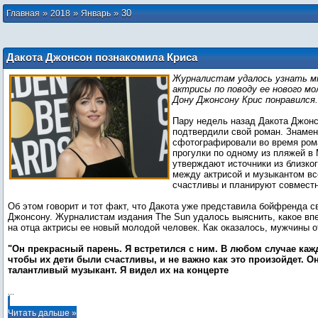
»
»
»
30
Главная
2018
Январь
Дакота Джонсон познакомила Криса
Мартина со своим отцом
Журналистам удалось узнать м
актрисы по поводу ее нового мо
Дону Джонсону Крис понравился.
Пару недель назад Дакота Джонс
подтвердили свой роман. Знамен
сфотографировали во время ром
прогулки по одному из пляжей в 
утверждают источники из близко
между актрисой и музыкантом вс
счастливы и планируют совмест
Об этом говорит и тот факт, что Дакота уже представила бойфренда с
Джонсону. Журналистам издания The Sun удалось выяснить, какое вп
на отца актрисы ее новый молодой человек. Как оказалось, мужчины о
"Он прекрасный парень. Я встретился с ним. В любом случае кажд
чтобы их дети были счастливы, и не важно как это произойдет. О
талантливый музыкант. Я видел их на концерте
...
Читать дальше »