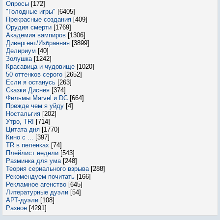
Опросы
[172]
"Голодные игры"
[6405]
Прекрасные создания
[409]
Орудия смерти
[1769]
Академия вампиров
[1306]
Дивергент/Избранная
[3899]
Делириум
[40]
Золушка
[1242]
Красавица и чудовище
[1020]
50 оттенков серого
[2652]
Если я останусь
[263]
Сказки Диснея
[374]
Фильмы Marvel и DC
[664]
Прежде чем я уйду
[4]
Ностальгия
[202]
Утро, TR!
[714]
Цитата дня
[1770]
Кино с ...
[397]
TR в пеленках
[74]
Плейлист недели
[543]
Разминка для ума
[248]
Теория сериального взрыва
[288]
Рекомендуем почитать
[166]
Рекламное агенство
[645]
Литературные дуэли
[54]
АРТ-дуэли
[108]
Разное
[4291]