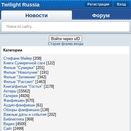
Twilight Russia
Регистрация
Вход
Новости
Форум
Войти через uID
Старая форма входа
Категории
Стефани Майер
[208]
Книги Сумеречной саги
[122]
Фильм "Сумерки"
[201]
Фильм "Новолуние"
[191]
Фильм "Затмение"
[342]
Фильм "Рассвет"
[1463]
Книга/фильм "Гостья"
[1178]
Актеры
[15562]
Галерея
[4926]
Фанфикшен
[670]
Аудио-фанфикшн
[61]
Обзоры фанфикшна
[138]
Важные даты и события
[202]
Библиотека
[369]
Видео
[4500]
Сайт
[2499]