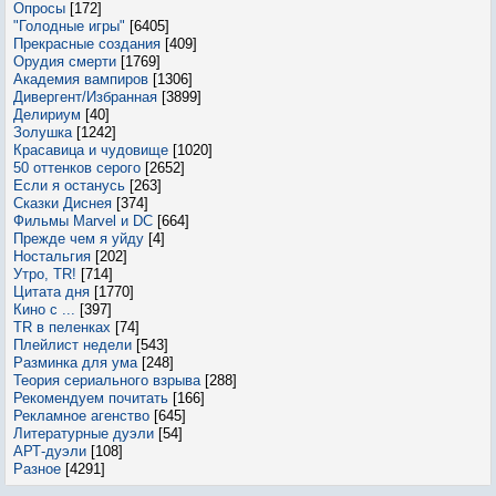
Опросы
[172]
"Голодные игры"
[6405]
Прекрасные создания
[409]
Орудия смерти
[1769]
Академия вампиров
[1306]
Дивергент/Избранная
[3899]
Делириум
[40]
Золушка
[1242]
Красавица и чудовище
[1020]
50 оттенков серого
[2652]
Если я останусь
[263]
Сказки Диснея
[374]
Фильмы Marvel и DC
[664]
Прежде чем я уйду
[4]
Ностальгия
[202]
Утро, TR!
[714]
Цитата дня
[1770]
Кино с ...
[397]
TR в пеленках
[74]
Плейлист недели
[543]
Разминка для ума
[248]
Теория сериального взрыва
[288]
Рекомендуем почитать
[166]
Рекламное агенство
[645]
Литературные дуэли
[54]
АРТ-дуэли
[108]
Разное
[4291]