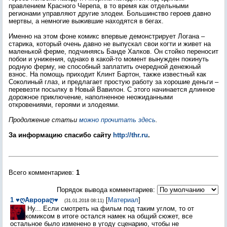
правлением Красного Черепа, в то время как отдельными
регионами управляют другие злодеи. Большинство героев давно
мертвы, а немногие выжившие находятся в бегах.
Именно на этом фоне комикс впервые демонстрирует Логана –
старика, который очень давно не выпускал свои когти и живет на
маленькой ферме, подчиняясь Банде Халков. Он стойко переносит
побои и унижения, однако в какой-то момент вынужден покинуть
родную ферму, не способный заплатить очередной денежный
взнос. На помощь приходит Клинт Бартон, также известный как
Соколиный глаз, и предлагает простую работу за хорошие деньги –
перевезти посылку в Новый Вавилон. С этого начинается длинное
дорожное приключение, наполненное неожиданными
откровениями, героями и злодеями.
Продолжение статьи
можно прочитать здесь
.
За информацию спасибо сайту
http://thr.ru
.
Всего комментариев
:
1
Порядок вывода комментариев:
1
♥ღАврораღ♥
[
Материал
]
(31.01.2018 08:11)
Ну... Если смотреть на фильм под таким углом, то от
комиксом в итоге остался намек на общий сюжет, все
остальное было изменено в угоду сценарию, чтобы не