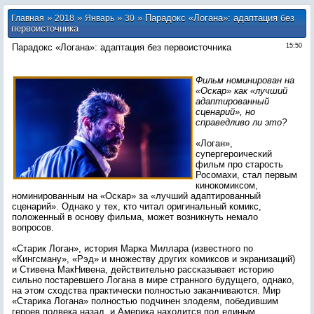
»
»
»
» Парадокс «Логана»: адаптация без
Главная
2018
Январь
30
первоисточника
Парадокс «Логана»: адаптация без первоисточника
15:50
Фильм номинирован на
«Оскар» как «лучший
адаптированный
сценарий», но
справедливо ли это?
«Логан»,
супергероический
фильм про старость
Росомахи, стал первым
кинокомиксом,
номинированным на «Оскар» за «лучший адаптированный
сценарий». Однако у тех, кто читал оригинальный комикс,
положенный в основу фильма, может возникнуть немало
вопросов.
«Старик Логан», история Марка Миллара (известного по
«Кингсману», «Рэд» и множеству других комиксов и экранизаций)
и Стивена МакНивена, действительно рассказывает историю
сильно постаревшего Логана в мире странного будущего, однако,
на этом сходства практически полностью заканчиваются. Мир
«Старика Логана» полностью подчинен злодеям, победившим
героев полвека назад, и Америка находится под единым