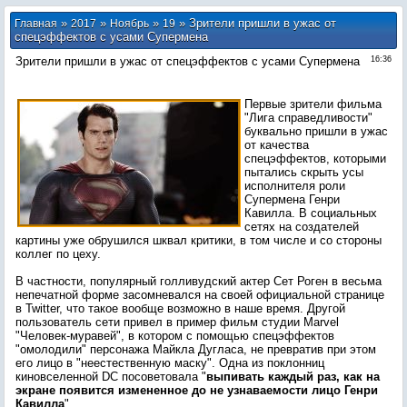
»
»
»
» Зрители пришли в ужас от
Главная
2017
Ноябрь
19
спецэффектов с усами Супермена
Зрители пришли в ужас от спецэффектов с усами Супермена
16:36
Первые зрители фильма
"Лига справедливости"
буквально пришли в ужас
от качества
спецэффектов, которыми
пытались скрыть усы
исполнителя роли
Супермена Генри
Кавилла. В социальных
сетях на создателей
картины уже обрушился шквал критики, в том числе и со стороны
коллег по цеху.
В частности, популярный голливудский актер Сет Роген в весьма
непечатной форме засомневался на своей официальной странице
в Twitter, что такое вообще возможно в наше время. Другой
пользователь сети привел в пример фильм студии Marvel
"Человек-муравей", в котором с помощью спецэффектов
"омолодили" персонажа Майкла Дугласа, не превратив при этом
его лицо в "неестественную маску". Одна из поклонниц
киновселенной DC посоветовала "
выпивать каждый раз, как на
экране появится измененное до не узнаваемости лицо Генри
Кавилла
".