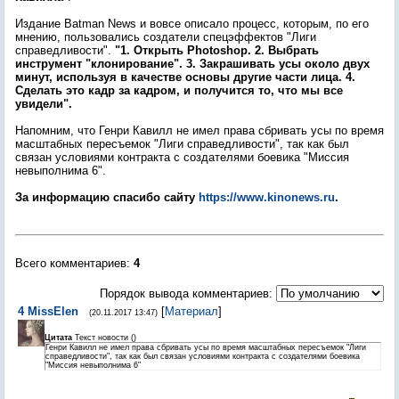
Издание Batman News и вовсе описало процесс, которым, по его
мнению, пользовались создатели спецэффектов "Лиги
справедливости".
"1. Открыть Photoshop. 2. Выбрать
инструмент "клонирование". 3. Закрашивать усы около двух
минут,
используя в качестве основы другие части лица. 4.
Сделать это кадр за кадром, и получится то, что мы все
увидели".
Напомним, что Генри Кавилл не имел права сбривать усы по время
масштабных пересъемок "Лиги справедливости", так как был
связан условиями контракта с создателями боевика "Миссия
невыполнима 6".
За информацию спасибо сайту
https://www.kinonews.ru
.
Всего комментариев
:
4
Порядок вывода комментариев:
4
MissElen
[
Материал
]
(20.11.2017 13:47)
Цитата
Текст новости
(
)
Генри Кавилл не имел права сбривать усы по время масштабных пересъемок "Лиги
справедливости", так как был связан условиями контракта с создателями боевика
"Миссия невыполнима 6"