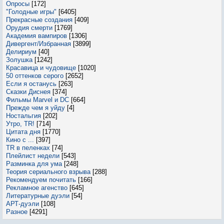
Опросы
[172]
"Голодные игры"
[6405]
Прекрасные создания
[409]
Орудия смерти
[1769]
Академия вампиров
[1306]
Дивергент/Избранная
[3899]
Делириум
[40]
Золушка
[1242]
Красавица и чудовище
[1020]
50 оттенков серого
[2652]
Если я останусь
[263]
Сказки Диснея
[374]
Фильмы Marvel и DC
[664]
Прежде чем я уйду
[4]
Ностальгия
[202]
Утро, TR!
[714]
Цитата дня
[1770]
Кино с ...
[397]
TR в пеленках
[74]
Плейлист недели
[543]
Разминка для ума
[248]
Теория сериального взрыва
[288]
Рекомендуем почитать
[166]
Рекламное агенство
[645]
Литературные дуэли
[54]
АРТ-дуэли
[108]
Разное
[4291]