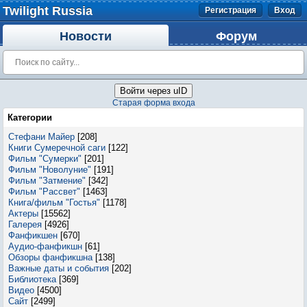
Twilight Russia
Регистрация
Вход
Новости
Форум
Войти через uID
Старая форма входа
Категории
Стефани Майер
[208]
Книги Сумеречной саги
[122]
Фильм "Сумерки"
[201]
Фильм "Новолуние"
[191]
Фильм "Затмение"
[342]
Фильм "Рассвет"
[1463]
Книга/фильм "Гостья"
[1178]
Актеры
[15562]
Галерея
[4926]
Фанфикшен
[670]
Аудио-фанфикшн
[61]
Обзоры фанфикшна
[138]
Важные даты и события
[202]
Библиотека
[369]
Видео
[4500]
Сайт
[2499]