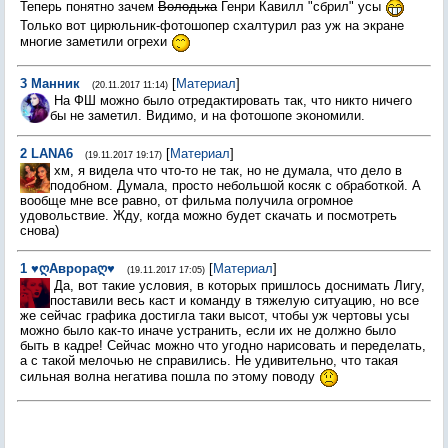
Теперь понятно зачем
Володька
Генри Кавилл "сбрил" усы
Только вот цирюльник-фотошопер схалтурил раз уж на экране
многие заметили огрехи
3
Манник
[
Материал
]
(20.11.2017 11:14)
На ФШ можно было отредактировать так, что никто ничего
бы не заметил. Видимо, и на фотошопе экономили.
2
LANA6
[
Материал
]
(19.11.2017 19:17)
хм, я видела что что-то не так, но не думала, что дело в
подобном. Думала, просто небольшой косяк с обработкой. А
вообще мне все равно, от фильма получила огромное
удовольствие. Жду, когда можно будет скачать и посмотреть
снова)
1
♥ღАврораღ♥
[
Материал
]
(19.11.2017 17:05)
Да, вот такие условия, в которых пришлось доснимать Лигу,
поставили весь каст и команду в тяжелую ситуацию, но все
же сейчас графика достигла таки высот, чтобы уж чертовы усы
можно было как-то иначе устранить, если их не должно было
быть в кадре! Сейчас можно что угодно нарисовать и переделать,
а с такой мелочью не справились. Не удивительно, что такая
сильная волна негатива пошла по этому поводу