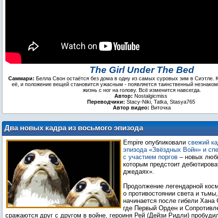
The Girl Under The Bed
Саммари:
Белла Свон остаётся без дома в одну из самых суровых зим в Сиэтле. 
её, и положение вещей становится ужасным - появляется таинственный незнаком
жизнь с ног на голову. Всё изменится навсегда.
Автор:
Nostalgicmiss
Переводчики:
Stacy-Niki, Tatka, Stasya765
Автор видео:
Виточка
Два новых кадра из восьмого эпизода
«Звёздных Войн»
Empire опубликовали
свежий ка
эпизода «Звёздных Войн» и сп
с участием поргов
‒ новых люб
которым предстоит дебютирова
джедаях».
Продолжение легендарной косм
о противостоянии света и тьмы,
начинается после гибели Хана 
где Первый Орден и Сопротивл
сражаются друг с другом в войне, героиня Рей (Дейзи Ридли) пробуди