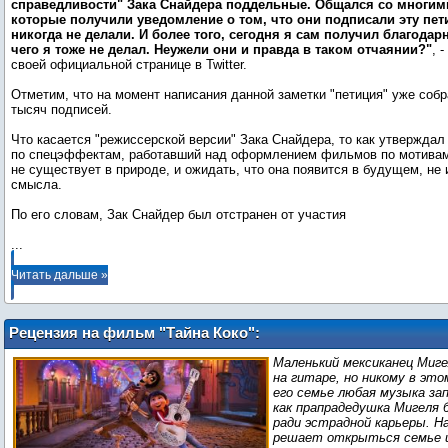
справедливости" Зака Снайдера поддельные. Общался со многи
которые получили уведомление о том, что они подписали эту пети
никогда не делали. И более того, сегодня я сам получил благодар
чего я тоже не делал. Неужели они и правда в таком отчаянии?"
, 
своей официальной странице в Twitter.
Отметим, что на момент написания данной заметки "петиция" уже собр
тысяч подписей.
Что касается "режиссерской версии" Зака Снайдера, то как утверждал
по спецэффектам, работавший над оформлением фильмов по мотивам
не существует в природе, и ожидать, что она появится в будущем, не 
смысла.
...
Читать дальше »
Рецензия на фильм "Тайна Коко":
Гитарист на том свете
Маленький мексиканец Миг
на гитаре, но никому в это
его семье любая музыка за
как прапрадедушка Мигеля б
ради эстрадной карьеры. На
решает открыться семье 