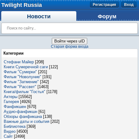
Twilight Russia
Регистрация
Вход
Новости
Форум
Войти через uID
Старая форма входа
Категории
Стефани Майер
[208]
Книги Сумеречной саги
[122]
Фильм "Сумерки"
[201]
Фильм "Новолуние"
[191]
Фильм "Затмение"
[342]
Фильм "Рассвет"
[1463]
Книга/фильм "Гостья"
[1178]
Актеры
[15562]
Галерея
[4926]
Фанфикшен
[670]
Аудио-фанфикшн
[61]
Обзоры фанфикшна
[138]
Важные даты и события
[202]
Библиотека
[369]
Видео
[4500]
Сайт
[2499]