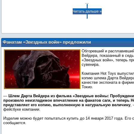
...
Читать дальше »
Фанатам «Звездных войн» предложили
купить расплавленный шлем Дарта
Обгоревший и расплавивши
Вейдера
Вейдера, показанный в сед
«Звездных войн», теперь пр
сувенира.
Компания Hot Toys выпусти
копию шлема
Дарта Вейдер
качестве экспоната в фирме
Токио.
—
Шлем Дарта Вейдера из фильма «Звездные войны: Пробуждени
произвело неизгладимое впечатление на фанатов саги, и теперь H
представляет его копию, выполненную в натуральную величину
,
фейсбуке компании.
Изделие можно будет попытаться купить до 14 января 2017 года. Его 
сообщается.