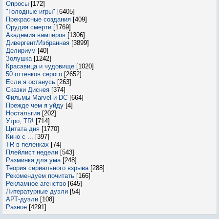
Опросы
[172]
"Голодные игры"
[6405]
Прекрасные создания
[409]
Орудия смерти
[1769]
Академия вампиров
[1306]
Дивергент/Избранная
[3899]
Делириум
[40]
Золушка
[1242]
Красавица и чудовище
[1020]
50 оттенков серого
[2652]
Если я останусь
[263]
Сказки Диснея
[374]
Фильмы Marvel и DC
[664]
Прежде чем я уйду
[4]
Ностальгия
[202]
Утро, TR!
[714]
Цитата дня
[1770]
Кино с ...
[397]
TR в пеленках
[74]
Плейлист недели
[543]
Разминка для ума
[248]
Теория сериального взрыва
[288]
Рекомендуем почитать
[166]
Рекламное агенство
[645]
Литературные дуэли
[54]
АРТ-дуэли
[108]
Разное
[4291]