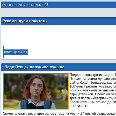
»
»
»
28
Главная
2017
Ноябрь
Рекомендуем почитать.
Vivian_Darkbloom
...
Читать дальше »
«Леди Птица» получила лучшие
рецензии в истории Rotten Tomatoes
Подростковая трагикомедия 
Птица» получила лучшие отз
сайта Rotten Tomatoes: карт
100%-ный рейтинг «свежести
положительными рецензиями
отрицательной. Прошлый рек
третья часть «Истории игруш
положительных отзыва до по
негативного.
Сюжет фильма посвящен одному году из жизни 17-летней старшеклас