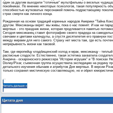
один за другим выходили "готичные" мультфильмы о веселых чудища
покойниках. По мнению некоторых психологов, такая популярность об
способностью жутковатых персонажей помочь подрастающему поколе
страх смерти как личного конца.
Рожденная на основе традиций коренных народов Америки "Тайна Коко
другом. Мексиканцы верят: мы живы, пока о нас помнят. И как ни пара
мертвых - это праздник жизни, которая продлевается памятью потомко
Сегодня мексиканец ставит фотографию своего прадеда на самодельн
свечами и цветами календулы, а спустя десятилетия его правнуки пос
между мирами для него самого. Страху нет места там, где есть почтен
непрерывность жизни как таковой.
Там, где европейцу кладбищенский холод и мрак, мексиканцу - теплый
расписные сладости. Естественно, такая эстетика захватила создател
Анкрича - оскароносного режиссера "Истории игрушек" и "В поисках Не
Disney/Pixar, съемочная группа осуществила экспедицию на родину п
детального изучения обычаев и атрибутов Дня мертвых. В версии Pixa
...
Читать дальше »
Цитата дня