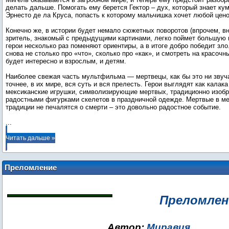
делать дальше. Помогать ему берется Гектор – дух, который знает ку
Эрнесто де ла Круса, попасть к которому мальчишка хочет любой цено
Конечно же, в истории будет немало сюжетных поворотов (впрочем, 
зритель, знакомый с предыдущими картинами, легко поймет большую и
герои несколько раз поменяют ориентиры, а в итоге добро победит зло
снова не столько про «что», сколько про «как», и смотреть на красоч
будет интересно и взрослым, и детям.
Наиболее свежая часть мультфильма — мертвецы, как бы это ни звуча
точнее, в их мире, вся суть и вся прелесть. Герои выглядят как калак
мексиканские игрушки, символизирующие мертвых, традиционно изоб
радостными фигурками скелетов в праздничной одежде. Мертвые в ме
...
Читать дальше »
Преломление
Преломлен
Автор:
Миравия