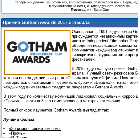
теперь они должны защитить тех, кого возможно, от монстров ночи. Вера, на
могущественные силы, и Эдвард узнает насколько.
Переводчик:
ButterCup
Премия Gotham Awards 2017 огласила
победителей
Основанная в 1991 году премия G
присуждается независимым картин
частью Independent Filmmaker Pro
объедения независимых кинематог
Номинантов каждый год отбирает к
кинокритиков, журналистов и про
фестивалей.
В 2016 году главную премию Goth
драма «Лунный свет» режиссера Б
которая впоследствии выиграла «Оскар» как лучший фильм. Похожая 
повторялась с картинами «Повелитель бури» и «Бёрдмэн», из-за чего 
каждый год внимательно следит за лауреатами Gotham Awards.
В этом году по количеству номинаций лидировал социальный хоррор
«Прочь» — картина была номинирована в четырех категориях.
Полный список лауреатов Gotham Awards выглядит так:
Лучший фильм
«Зови меня своим именем»
«Прочь»
«Я, Тоня»