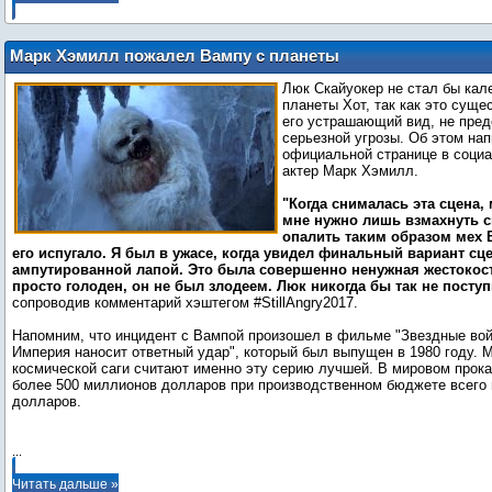
Марк Хэмилл пожалел Вампу с планеты
Хот
Люк Скайуокер не стал бы кал
планеты Хот, так как это суще
его устрашающий вид, не пред
серьезной угрозы. Об этом нап
официальной странице в социал
актер Марк Хэмилл.
"Когда снималась эта сцена, 
мне нужно лишь взмахнуть 
опалить таким образом мех 
его испугало. Я был в ужасе, когда увидел финальный вариант сц
ампутированной лапой. Это была совершенно ненужная жестокос
просто голоден, он не был злодеем. Люк никогда бы так не посту
сопроводив комментарий хэштегом #StillAngry2017.
Напомним, что инцидент с Вампой произошел в фильме "Звездные вой
Империя наносит ответный удар", который был выпущен в 1980 году. 
космической саги считают именно эту серию лучшей. В мировом прока
более 500 миллионов долларов при производственном бюджете всего 
долларов.
...
Читать дальше »