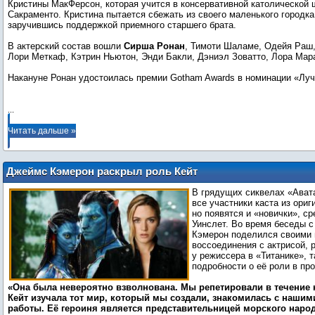
Кристины МакФерсон, которая учится в консервативной католической 
Сакраменто. Кристина пытается сбежать из своего маленького городка
заручившись поддержкой приемного старшего брата.
В актерский состав вошли
Сирша Ронан
, Тимоти Шаламе, Одейя Раш
Лори Меткаф, Кэтрин Ньютон, Энди Бакли, Дэниэл Зоватто, Лора Мара
Накануне Ронан удостоилась премии Gotham Awards в номинации «Луч
...
Читать дальше »
Джеймс Кэмерон раскрыл роль Кейт
Уинслет в сиквелах «Аватара»
В грядущих сиквелах «Ават
все участники каста из ори
но появятся и «новички», с
Уинслет. Во время беседы с 
Кэмерон поделился своими 
воссоединения с актрисой,
у режиссера в «Титанике», 
подробности о её роли в про
«Она была невероятно взволнована. Мы репетировали в течение 
Кейт изучала тот мир, который мы создали, знакомилась с наши
работы. Её героиня является представительницей морского наро