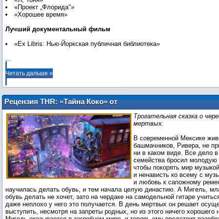
«Проект „Флорида"»
«Хорошее время»
Лучший документальный фильм
...
Читать дальше »
Рецензия THR: «Тайна Коко» от
Disney/Pixar
Трогательная сказка о чер
мертвых.
В современной Мексике жив
башмачников, Ривера, не п
ни в каком виде. Все дело в
семейства бросил молодую 
чтобы покорять мир музыко
и ненависть ко всему с му
и любовь к сапожному реме
научилась делать обувь, и тем начала целую династию. А Мигель, мл
обувь делать не хочет, зато на чердаке на самодельной гитаре учиться
даже неплохо у него это получается. В день мертвых он решает осущ
выступить, несмотря на запреты родных, но из этого ничего хорошего 
Мигель оказывается в загробном мире, и теперь ему предстоит разобр