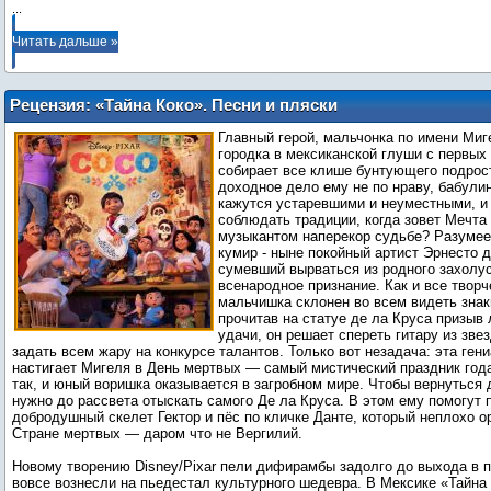
...
Читать дальше »
Рецензия: «Тайна Коко». Песни и пляски
на костях
Главный герой, мальчонка по имени Миг
городка в мексиканской глуши с первых
собирает все клише бунтующего подрос
доходное дело ему не по нраву, бабули
кажутся устаревшими и неуместными, и
соблюдать традиции, когда зовет Мечта
музыкантом наперекор судьбе? Разумее
кумир - ныне покойный артист Эрнесто д
сумевший вырваться из родного захолус
всенародное признание. Как и все творч
мальчишка склонен во всем видеть знак
прочитав на статуе де ла Круса призыв 
удачи, он решает спереть гитару из зве
задать всем жару на конкурсе талантов. Только вот незадача: эта ген
настигает Мигеля в День мертвых — самый мистический праздник года
так, и юный воришка оказывается в загробном мире. Чтобы вернуться
нужно до рассвета отыскать самого Де ла Круса. В этом ему помогут 
добродушный скелет Гектор и пёс по кличке Данте, который неплохо о
Стране мертвых — даром что не Вергилий.
Новому творению Disney/Pixar пели дифирамбы задолго до выхода в пр
вовсе вознесли на пьедестал культурного шедевра. В Мексике «Тайна