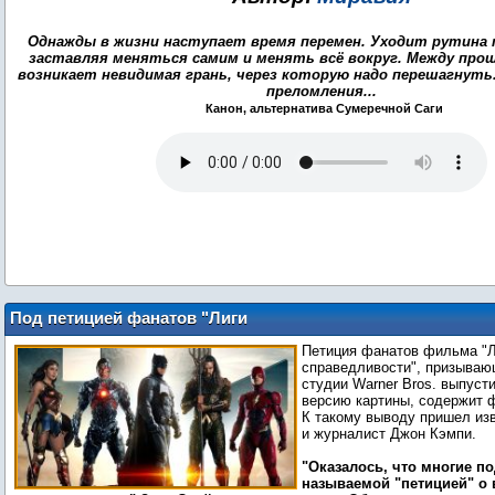
Однажды в жизни наступает время перемен. Уходит рутина 
заставляя меняться самим и менять всё вокруг. Между пр
возникает невидимая грань, через которую надо перешагнут
преломления...
Канон, альтернатива Сумеречной Саги
Под петицией фанатов "Лиги
справедливости" нашли фиктивные
Петиция фанатов фильма "Л
подписи
справедливости", призываю
студии Warner Bros. выпуст
версию картины, содержит 
К такому выводу пришел из
и журналист Джон Кэмпи.
"Оказалось, что многие по
называемой "петицией" о 