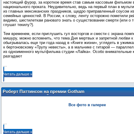
настоящий фурор, за короткое время став самым кассовым фильмом 
национального проката. Неудивительно, ведь на первый план в мульт
из главных мексиканских праздников, щедро приправленный соусом из
семейных ценностей. В России, к слову, ленту осторожно пометили р
видимо, шестилеткам рановато знать о существовании смерти (или о 
глушат текилу?).
Тем временем, если приглушить гул восторгов и смести с экрана пом
мишуру, можно вспомнить, что тема Дня мертвых и запретной любви к
обыгрывалась еще три года назад в «Книге жизни», углядеть в ужимка
к бертоновскому «Трупу невесты», а в мальчике с гитарой — паралле
из одноименного мультфильма студии «Лайка». Особо внимательные 
...
Читать дальше »
Роберт Паттинсон на премии Gotham
Awards 2017 в Нью-Йорке (27 ноября)
Все фото в галерее
...
Читать дальше »