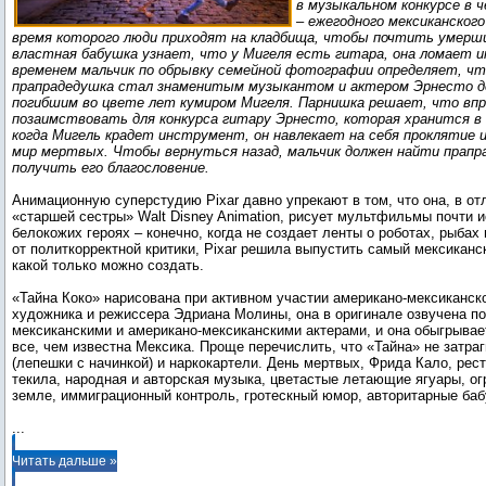
в музыкальном конкурсе в 
– ежегодного мексиканского
время которого люди приходят на кладбища, чтобы почтить умерши
властная бабушка узнает, что у Мигеля есть гитара, она ломает 
временем мальчик по обрывку семейной фотографии определяет, чт
прапрадедушка стал знаменитым музыкантом и актером Эрнесто де
погибшим во цвете лет кумиром Мигеля. Парнишка решает, что впр
позаимствовать для конкурса гитару Эрнесто, которая хранится в 
когда Мигель крадет инструмент, он навлекает на себя проклятие 
мир мертвых. Чтобы вернуться назад, мальчик должен найти прапр
получить его благословение.
Анимационную суперстудию Pixar давно упрекают в том, что она, в от
«старшей сестры» Walt Disney Animation, рисует мультфильмы почти 
белокожих героях – конечно, когда не создает ленты о роботах, рыбах 
от политкорректной критики, Pixar решила выпустить самый мексикан
какой только можно создать.
«Тайна Коко» нарисована при активном участии американо-мексиканско
художника и режиссера Эдриана Молины, она в оригинале озвучена п
мексиканскими и американо-мексиканскими актерами, и она обыгрывае
все, чем известна Мексика. Проще перечислить, что «Тайна» не затраг
(лепешки с начинкой) и наркокартели. День мертвых, Фрида Кало, рест
текила, народная и авторская музыка, цветастые летающие ягуары, о
...
Читать дальше »