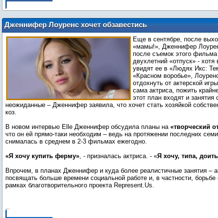
Дженнифер Лоуренс хочет обзавестись
фермой и доить коз
Еще в сентябре, после вых
«мамы!», Дженнифер Лоурен
после съемок этого фильма
двухлетний «отпуск» - хотя 
увидят ее в «Людях Икс: Те
«Красном воробье», Лоурен
отдохнуть от актерской игры
сама актриса, пожить крайн
этот план входят и занятия
неожиданные – Дженнифер заявила, что хочет стать хозяйкой собств
коз.
В новом интервью Elle Дженнифер обсудила планы на
«творческий о
что он ей прямо-таки необходим – ведь на протяжении последних семи
снималась в среднем в 2-3 фильмах ежегодно.
«Я хочу купить ферму»
, - призналась актриса. - «
Я хочу, типа, доить
Впрочем, в планах Дженнифер и куда более реалистичные занятия – 
посвящать больше времени социальной работе и, в частности, борьбе 
рамках благотворительного проекта Represent.Us.
...