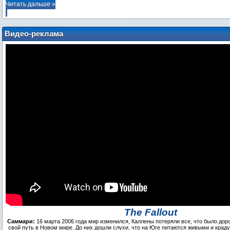
Читать дальше »
Видео-реклама
The Fallout
Саммари:
16 марта 2006 года мир изменился, Каллены потеряли все, что было дор
свой путь в Новом мире. До них дошли слухи, что на Юге питаются живыми и краду