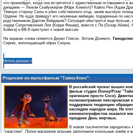
что произойдет, когда она встретится с единственным оставшимся в 
джедаем — Люком Скайуокером (Марк Хэмилл)? Кайло Рен (Адам Дра
Тёмную сторону Силы и убил собственного отца, заняв высокую пози
Ордене. Но куда приведут его неуемные амбиции, подаренные по нас
родственником Дартом Вейдером? Ситуация обострится еще больше, к
лидер Сопротивления Лея (Кэрри Фишер), вместе с По (Оскар Айзек),
Бойега) и BB-8 приступит к новой миссии.
На экранах снова появятся Донал Глисон, Энтони Дэниелс,
Гвендолин
Серкис, воплощающий образ Сноука.
...
Читать дальше »
Рецензия на мультфильм "Тайна Коко":
Не стареют, не скорбят
В российский прокат вышел но
фильм студии Disney/Pixar "Тайн
оригинале просто Coco). Девятн
полнометражная пиксаровская к
поддержала тенденцию обращен
наследию народов мира. На этот
кинематографистов оказался ме
праздник День мертвых.
В новом тысячелетии зародилась 
"ужастики". Полки магазинов игрушек заполонили кукольные зомби и 