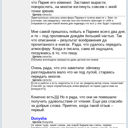
что Париж его изменил. Заставил вырасти,
повзрослеть, на многое взглянуть совсем с иной
точки зрения.
Цитата
verocks
Замнчательно описана атмосфера Парижа-я гуляла вместе с Элис по
улочкам, наслаждалась тем,как она постепенно приходит в себя и
открывается для новой жизни,для надежды,что все у нее будет хорошо))
Мне самой пришлось побыть в Париже всего два дня,
и те – под проливным дождём большей частью. Так
что описанное – результат воображения да
прочитанного в книгах. Рада, что удалось передать
атмосферу. Когда я писала, сама её ощущала,
погружаясь в то, что пишу.
Цитата
verocks
Обложка воплощена прекрасно-даже детали костюмов.
Очень рада, что это заметили: обложку
разглядывала мало что не под лупой, стараясь
передать многое.
Цитата
verocks
Если в работе и есть недочеты,то я их не увидела-автор очень талантлив!
Спасибо за такую изумительную,атмосферную историю,удачи вам на
конкурсе!!))
Конечно есть)))) Но я рада, что они не помешали
получить удовольствие от чтения. Еще раз спасибо
за добрые слова. Приятно, когда такой отзыв –
первый.
Dunysha
Цитата
Dunysha
ох какое чудо, какая сказка. как порой бываем мы слепы, первая