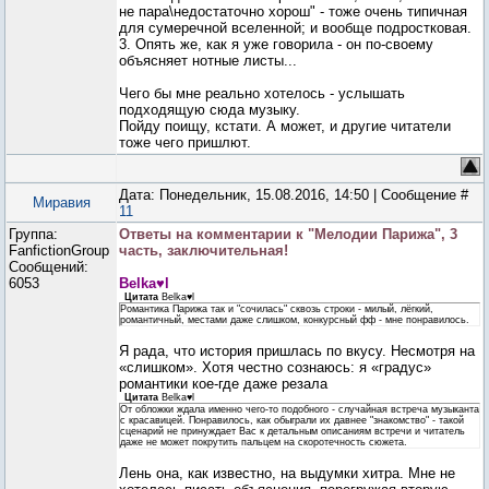
не пара\недостаточно хорош" - тоже очень типичная
для сумеречной вселенной; и вообще подростковая.
3. Опять же, как я уже говорила - он по-своему
объясняет нотные листы...
Чего бы мне реально хотелось - услышать
подходящую сюда музыку.
Пойду поищу, кстати. А может, и другие читатели
тоже чего пришлют.
Дата: Понедельник, 15.08.2016, 14:50 | Сообщение #
Миравия
11
Группа:
Ответы на комментарии к "Мелодии Парижа", 3
FanfictionGroup
часть, заключительная!
Сообщений:
6053
Belka♥l
Цитата
Belka♥l
Романтика Парижа так и "сочилась" сквозь строки - милый, лёгкий,
романтичный, местами даже слишком, конкурсный фф - мне понравилось.
Я рада, что история пришлась по вкусу. Несмотря на
«слишком». Хотя честно сознаюсь: я «градус»
романтики кое-где даже резала
Цитата
Belka♥l
От обложки ждала именно чего-то подобного - случайная встреча музыканта
с красавицей. Понравилось, как обыграли их давнее "знакомство" - такой
сценарий не принуждает Вас к детальным описаниям встречи и читатель
даже не может покрутить пальцем на скоротечность сюжета.
Лень она, как известно, на выдумки хитра. Мне не