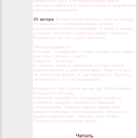
магического дара, и её мачеха нашла способ
навсегда избавиться от темного пятна на безупречной
репутации королевства.
От автора:
История была написана снова на конкурс.
На мини-фест, на котором размер истории
ограничивался пятью страницами. В какой-то момент
я поняла, что хочется написать сказку с моралью.
Получилось ли, нет, судить читателю.
Мои благодарности:
Валлери – за редакцию и пинки, которые могут даже
мою лень сдвинуть с места;
Galactica – за заявку;
И, конечно, смелым читателям, которые читали,
комментировали и даже голосовали. Нам чуть-чуть
не хватило до призов, но, как говорил кот Леопольд,
«неприятность эту мы переживем»!
Изначально текст заявки звучал так: Любой пейринг.
И хочется Хэппи енд.
Сказочное королевство, где каждый человек и
нечеловек обладает сверхъестественными
способностями. Один из главных героев либо
рождается вообще без способностей, либо они по
какой-то причине спят, либо их у него отняли.
Остальное на усмотрение автора.
Читать