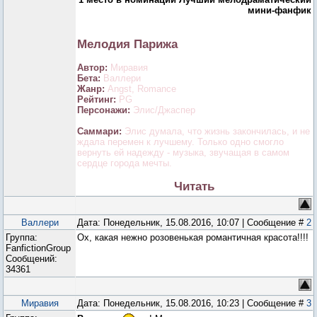
мини-фанфик
Мелодия Парижа
Автор:
Миравия
Бета:
Валлери
Жанр:
Angst, Romance
Рейтинг:
PG
Персонажи:
Элис/Джаспер
Саммари:
Элис думала, что жизнь закончилась, и не
ждала перемен к лучшему. Только одно смогло
вернуть ей надежду - музыка, звучащая в самом
сердце города мечты.
Читать
Валлери
Дата: Понедельник, 15.08.2016, 10:07 | Сообщение #
2
Группа:
Ох, какая нежно розовенькая романтичная красота!!!!
FanfictionGroup
Сообщений:
34361
Миравия
Дата: Понедельник, 15.08.2016, 10:23 | Сообщение #
3