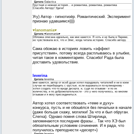
Цитата
Galactica
Грустная и нежная история... и романтика, романтика, романтика
Спасибо Автору! Удачи!
Угу) Автор - гипнотизёр. Романтический. Эксперимент
признаю удавшимся))))
♥Ianomania♥
Цитата
♥Ianomania♥
Обложка описана идеально, как мне кажется. Я хоть и не была в Париже,
но чувствовала все, что и Элис, когда читала историю. Спасибо автору.
Сама обожаю в историях ловить «эффект
присутствия», потому всегда расплываюсь в улыбке,
читая такое в комментариях. Спасибо! Рада была
доставить удовольствие.
leverina
Цитата
leverina
мне кажется, автор от всей души хотел порадовать читателей и ни в коем
случае не переборщить с грустью. если выражаться по-кулинарному -
хотел создать что-то вроде десерта. и, судя по отзывам - и по их
количеству, и по доброжелательности - это у него получилось. ко многим
отзывам и я могу присоединиться.
Автор хотел соответствовать «теме и духу»
конкурса, пусть и не обошёлся без печальки в начале
(даже больше скажу, могилки! За что и был обруган.
Слегка). Однако помня слова Штирлица,
запоминаются последние фразы… Так что ХЭ был
обязательным условием сочинения. И я рада, что
получилось преподнести «десерт»)
Цитата
leverina