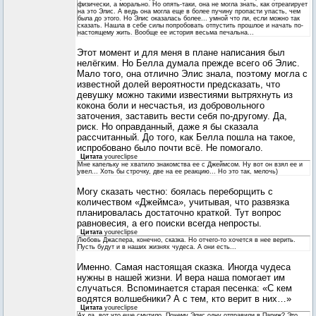
физически, а морально. Но опять-таки, она не могла знать, как отреагирует
на это Элис. А ведь она могла еще в более пучину пропасти упасть, чем
была до этого. Но Элис оказалась более... умной что ли, если можно так
сказать. Нашла в себе силы попробовать отпустить прошлое и начать по-
настоящему жить. Вообще ее история весьма печальна...
Этот момент и для меня в плане написания был
нелёгким. Но Белла думала прежде всего об Элис.
Мало того, она отлично Элис знала, поэтому могла с
известной долей вероятности предсказать, что
девушку можно такими известиями вытряхнуть из
кокона боли и несчастья, из добровольного
заточения, заставить вести себя по-другому. Да,
риск. Но оправданный, даже я бы сказала
рассчитанный. До того, как Белла пошла на такое,
испробовано было почти всё. Не помогало.
Цитата
youreclipse
Мне капельку не хватило знакомства ее с Джеймсом. Ну вот он взял ее и
увел... Хоть бы строчку, две на ее реакцию... Но это так, мелочь)
Могу сказать честно: боялась переборщить с
количеством «Джеймса», учитывая, что развязка
планировалась достаточно краткой. Тут вопрос
равновесия, а его поиски всегда непросты.
Цитата
youreclipse
Любовь Джаспера, конечно, сказка. Но отчего-то хочется в нее верить.
Пусть будут и в наших жизнях чудеса. А они есть...
Именно. Самая настоящая сказка. Иногда чудеса
нужны в нашей жизни. И вера наша помогает им
случаться. Вспоминается старая песенка: «С кем
водятся волшебники? А с тем, кто верит в них…»
Цитата
youreclipse
Ах да, вот что еще смутило. Почему Элис одну отправили в Париж? Это