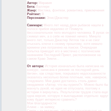
Автор:
Миравия
Бета:
Валлери
Жанр:
Мистика, фэнтези, романтика, приключения
Рейтинг:
R
Персонажи:
Элис/Джаспер
Саммари:
Много лет назад двое рыбаков нашли в
полосе прибоя недалеко от Плимута
бессознательное тело молодого человека. В руках он
сжимал меч, а о себе не помнил ничего. Минуло
много лет, только Джаспер Уитлок так и не смог
отыскать ключи к своему прошлому, хотя немало
времени уже потрачено на поиски. Очередная
попытка приводит его в местечко с поэтическим
названием Последний Приют, расположенное на
самом Краю Земли...
От автора:
История изначально была написана на
конкурс, написана в режиме «в последний день
бегом», как следствие, покрывало недосказанности
оказалось несколько более плотным, чем, наверное,
следовало. Мне даже досталось столь давно
ожидаемое «Автор, что вы курили?». Можно было бы
махнуть рукой, но идея не отпускала, поэтому к
истории я вернулась. Результатом трудов стала еще
одна версия, которую я выкладываю отдельно: вдруг
кому будет интересно сравнить?
Мои благодарности:
Алине – за заявку;
Свете – за редакцию, обложку, вдохновившую на