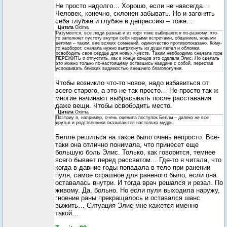
Не просто надолго… Хорошо, если не навсегда…
Человек, конечно, склонен забывать. Но и загонять
себя глубже и глубже в депрессию – тоже…
Цитата
Oxima
Разумеется, все люди разные и из горя тоже выбираются по-разному: кто-
то заполняет пустоту внутри себя новыми встречами, общением, новыми
целями – таким, вне всяких сомнений, одиночество противопоказано. Кому-
то наоборот, сначала нужно вытряхнуть из души пепел и обломки,
освободить свое сердце для новых чувств. Таким необходимо сначала горе
ПЕРЕЖИТЬ и отпустить, как в конце концов это сделала Элис. Но сделать
это можно только по-настоящему оставшись наедине с собой, перестав
успокаивать близких видимостью внешнего благополучия.
Чтобы возникло что-то новое, надо избавиться от
всего старого, а это не так просто… Не просто так ж
многие начинают выбрасывать после расставания
даже вещи. Чтобы освободить место.
Цитата
Oxima
Поэтому я, например, очень оценила поступок Беллы – далеко не все
друзья и родственники оказываются настолько мудры.
Белле решиться на такое было очень непросто. Всё-
таки она отлично понимала, что принесет еще
большую боль Элис. Только, как говорится, темнее
всего бывает перед рассветом… Где-то я читала, что
когда в давние годы попадала в тело при ранении
пуля, самое страшное для раненого было, если она
оставалась внутри. И тогда врач решался и резал. По
живому. Да, больно. Но если пуля выходила наружу,
гноение раны прекращалось и оставался шанс
выжить… Ситуация Элис мне кажется именно
такой…