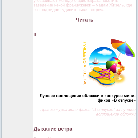
уговаривают молодого аристократа посетить
заведение некой француженки – мадам Жизель, где
его поджидает удивительная встреча…
Читать
II
Лучшее воплощение обложки в конкурсе мини-
фиков «В отпуске»
Приз конкурса мини-фиков "В отпуске" за лучшее
воплощение обложки
Дыхание ветра