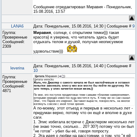
Сообщение отредактировал
Миравия
-
Понедельник,
15.08.2016, 13:57
LANA6
Дата: Понедельник, 15.08.2016, 14:30 | Сообщение #
9
Группа:
Миравия
, солнце, с открытием темки))) такая
Проверенные
красота) я уверена, что читатель здесь будет
Сообщений:
отдыхать телом и душой, получая неописуемое
2309
удовольствие)))
Дата: Понедельник, 15.08.2016, 14:40 | Сообщение #
leverina
10
Группа:
Цитата
Миравия
(
)
Цитата verocks
Проверенные
Жаль,что Джаспер с самого начала не был настойчивым и оставил
Сообщений:
попытки завоевать элис-у них все могло бы пойти по-другому. Но
зато теперь у элис начнется новая жизнь))
4871
По мне, его поступок продиктован теми самыми «благими намерениями»,
которыми нередко известно куда мостится путь. К тому же он сам сказал
Элис, что Париж его изменил. Заставил вырасти, повзрослеть, на многое
взглянуть совсем с иной точки зрения.
А по-моему, этот отъезд и перерыв в несколько лет -
придуман верно, потому что он ещё и вполне в духе
саги.
1. Элис избегала встречи с Джаспером несколько лет
(не знаю точно, сколько... 20? 30?) потому что он был
"не готов" - убил бы её, говоря попросту.
2. Эта идея о любви на расстоянии, о том, что "я ей