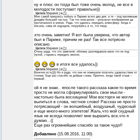
ну и плюс он тогда был тоже очень молод, не все в
молодости поступают правильно))
Цитата
Миравия
(
)
Мне самой пришлось побыть в Париже всего два дня, и те – под проливным
дождём большей частью. Так что описанное – результат воображения да
прочитанного в книгах. Рада, что удалось передать атмосферу. Когда я
писала, сама её ощущала, погружаясь в то, что пишу.
это очень заметно! Я вот была уверена, что автор
был в Париже, причем не раз! Так все потрясно
описано.
Цитата
Миравия
(
)
Очень рада, что это заметили: обложку разглядывала мало что не под
лупой, стараясь передать многое.
в итоге все удалось))
Цитата
Миравия
(
)
Конечно есть)))) Но я рада, что они не помешали получить удовольствие от
чтения. Еще раз спасибо за добрые слова. Приятно, когда такой отзыв –
первый.
ой я не знаю.. япосле такого рассказа какое-то время
просто не могла сформулировать свои мысли -
настолько была восхищена! Мои восторги не могли
вылиться в слова, честное слово! Рассказ не просто
потрясающий - он волшебный, воздушный, чудесный
и еще много-много эпитетов! Жаль,что мой скудный
язык не всегда позволяет мне выразить все,что я
думаю...((
Еще раз огромнейшее спасибо за такое чудо!!
Добавлено
(15.08.2016, 11:00)
---------------------------------------------