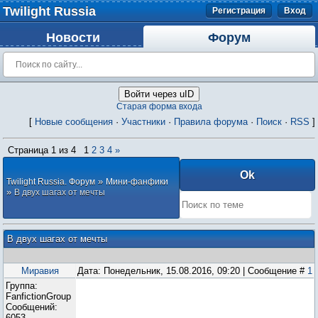
Twilight Russia
Регистрация
Вход
Новости
Форум
Войти через uID
Старая форма входа
[
Новые сообщения
·
Участники
·
Правила форума
·
Поиск
·
RSS
]
Страница
1
из
4
1
2
3
4
»
»
Twilight Russia. Форум
Мини-фанфики
»
В двух шагах от мечты
В двух шагах от мечты
Миравия
Дата: Понедельник, 15.08.2016, 09:20 | Сообщение #
1
Группа:
FanfictionGroup
Сообщений:
6053