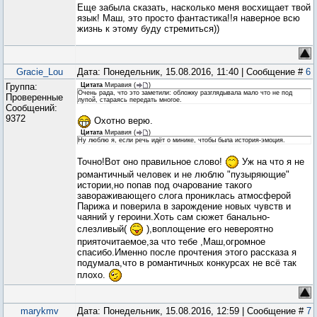
Еще забыла сказать, насколько меня восхищает твой
язык! Маш, это просто фантастика!!я наверное всю
жизнь к этому буду стремиться))
Gracie_Lou
Дата: Понедельник, 15.08.2016, 11:40 | Сообщение #
6
Группа:
Цитата
Миравия
(
)
Очень рада, что это заметили: обложку разглядывала мало что не под
Проверенные
лупой, стараясь передать многое.
Сообщений:
9372
Охотно верю.
Цитата
Миравия
(
)
Ну люблю я, если речь идёт о минике, чтобы была история-эмоция.
Точно!Вот оно правильное слово!
Уж на что я не
романтичный человек и не люблю "пузыряющие"
истории,но попав под очарование такого
завораживающего слога прониклась атмосферой
Парижа и поверила в зарождение новых чувств и
чаяний у героини.Хоть сам сюжет банально-
слезливый(
),воплощение его невероятно
прияточитаемое,за что тебе ,Маш,огромное
спасибо.Именно после прочтения этого рассказа я
подумала,что в романтичных конкурсах не всё так
плохо.
marykmv
Дата: Понедельник, 15.08.2016, 12:59 | Сообщение #
7