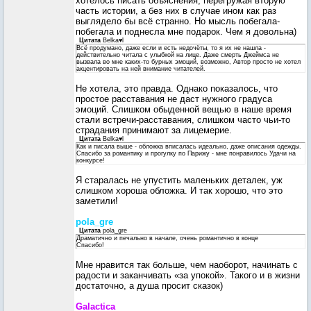
хотелось писать объяснения, перегружая вторую
часть истории, а без них в случае ином как раз
выглядело бы всё странно. Но мысль побегала-
побегала и поднесла мне подарок. Чем я довольна)
Цитата
Belka♥l
Всё продумано, даже если и есть недочёты, то я их не нашла -
действительно читала с улыбкой на лице. Даже смерть Джеймса не
вызвала во мне каких-то бурных эмоций, возможно, Автор просто не хотел
акцентировать на ней внимание читателей.
Не хотела, это правда. Однако показалось, что
простое расставания не даст нужного градуса
эмоций. Слишком обыденной вещью в наше время
стали встречи-расставания, слишком часто чьи-то
страдания принимают за лицемерие.
Цитата
Belka♥l
Как и писала выше - обложка вписалась идеально, даже описания одежды.
Спасибо за романтику и прогулку по Парижу - мне понравилось Удачи на
конкурсе!
Я старалась не упустить маленьких деталек, уж
слишком хороша обложка. И так хорошо, что это
заметили!
pola_gre
Цитата
pola_gre
Драматично и печально в начале, очень романтично в конце
Спасибо!
Мне нравится так больше, чем наоборот, начинать с
радости и заканчивать «за упокой». Такого и в жизни
достаточно, а душа просит сказок)
Galactica