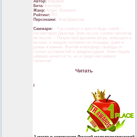
Автор:
Миравия
Бета:
Валлери
Жанр:
Angst, Romance
Рейтинг:
PG
Персонажи:
Элис/Джаспер
Саммари:
– Расслабься и просто будь собой, –
посоветовал Джаспер Элис на ухо, словно прочитав
её мысли. – Почувствуй дыхание ветра, живущего в
музыке, в каждом человеке на площади, даже в
домах и камнях. Впитай атмосферу свободы от
глупых условностей и предрассудков. Этим людям
нередко нечего есть, но и среди них немало
талантов!
Читать
I
1 место в номинации Лучший мелодраматический