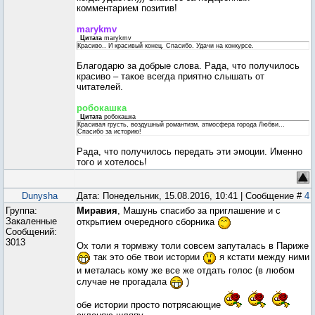
комментарием позитив!
marykmv
Цитата
marykmv
Красиво.. И красивый конец. Спасибо. Удачи на конкурсе.
Благодарю за добрые слова. Рада, что получилось
красиво – такое всегда приятно слышать от
читателей.
робокашка
Цитата
робокашка
Красивая грусть, воздушный романтизм, атмосфера города Любви...
Спасибо за историю!
Рада, что получилось передать эти эмоции. Именно
того и хотелось!
Dunysha
Дата: Понедельник, 15.08.2016, 10:41 | Сообщение #
4
Группа:
Миравия
, Машунь спасибо за приглашение и с
Закаленные
открытием очередного сборника
Сообщений:
3013
Ох толи я тормвжу толи совсем запуталась в Париже
так это обе твои истории
я кстати между ними
и металась кому же все же отдать голос (в любом
случае не прогадала
)
обе истории просто потрясающие