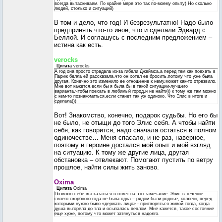
всегда вытаскиваем. По крайне мере это так по-моему опыту) Но сколько
людей, столько и ситуаций)
В том и дело, что год! И безрезультатно! Надо было
предпринять что-то иное, что и сделали Эдвард с
Беллой. И соглашусь с последним предложением –
истина как есть.
verocks
Цитата
verocks
А год она просто страдала из-за гибели Джеймса,а перед тем как поехать в
Париж белла ей рассказала,что он хотел ее бросить,потому что уже была
другая. Конечно это изменило ее отношение к нему,может как-то отрезвило.
Мне вот кажется,если бы я была бы в такой ситуации-лучшего
варианта,чтобы поехать в любимый город,и не найти)) к тому же там можно
с кем-то познакомиться,если станет так уж одиноко. Что Элис в итоге и
сделала)))
Вот! Знакомство, конечно, подарок судьбы. Но его бы
не было, не отыщи до того Элис себя. А чтобы найти
себя, как говорится, надо сначала остаться в полном
одиночестве… Меня спасало, и не раз, наверное,
поэтому и героине достался мой опыт и мой взгляд
на ситуацию. К тому же другие лица, другая
обстановка – отвлекают. Помогают пустить по ветру
прошлое, найти силы жить заново.
Oxima
Цитата
Oxima
Позволю себе высказаться в ответ на это замечание. Элис в течение
своего скорбного года не была одна – рядом были родные, коллеги, перед
которыми нужно было «держать лицо» - притворяться живой тогда, когда
душа выгорела до тла и осыпалась пеплом. Мне кажется, такое состояние
еще хуже, потому что может затянуться надолго.