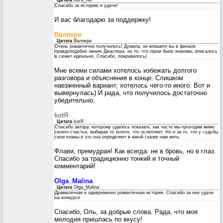
Цитата
Alice_Ad
Спасибо за историю и удачи!
И вас благодарю за поддержку!
Валлери
Цитата
Валлери
Очень романтично получилось! Думала, не впишите вы в финале
правдоподобно линию Джаспера, но то, что герои были знакомы, вписалось
в сюжет идеально. Спасибо, понравилось)
Мне всеми силами хотелось избежать долгого
разговора и объяснения в конце. Слишком
наезженный вариант, хотелось чего-то иного. Вот и
вывернулась) И рада, что получилось достаточно
убедительно.
kotЯ
Цитата
kotЯ
Спасибо автору, которому удалось показать, как часто мы проходим мимо
своего счастья, выбирая то золото, что ослепляет. Но и за то, что у судьбы
свои планы и это она определяет в какой сказке нам жить.
Флави, премудрая! Как всегда: не в бровь, но в глаз.
Спасибо за традиционно тонкий и точный
комментарий!
Olga_Malina
Цитата
Olga_Malina
Драматичная и однвременно романтичная история. Спасибо за нее удачи
на конкурсе
Спасибо, Оль, за добрые слова. Рада, что моя
мелодия пришлась по вкусу!