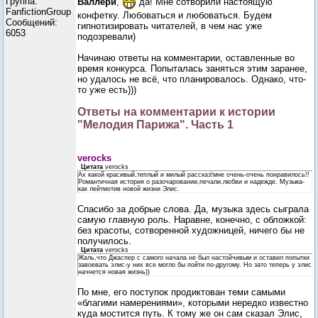
Группа:
Валлери
,
да! Мне сотворили настоящую
FanfictionGroup
конфетку. Любоваться и любоваться. Будем
Сообщений:
гипнотизировать читателей, в чем нас уже
6053
подозревали)
Начинаю ответы на комментарии, оставленные во
время конкурса. Попыталась заняться этим заранее,
но удалось не всё, что планировалось. Однако, что-
то уже есть)))
Ответы на комментарии к истории
"Мелодия Парижа". Часть 1
verocks
Цитата
verocks
Ах какой красивый,теплый и милый рассказ!мне очень-очень понравилось!!
Романтичная история о разочаровании,печали,любви и надежде. Музыка-
как лейтмотив новой жизни Элис.
Спасибо за добрые слова. Да, музыка здесь сыграла
самую главную роль. Наравне, конечно, с обложкой:
без красоты, сотворенной художницей, ничего бы не
получилось.
Цитата
verocks
Жаль,что Джаспер с самого начала не был настойчивым и оставил попытки
завоевать элис-у них все могло бы пойти по-другому. Но зато теперь у элис
начнется новая жизнь))
По мне, его поступок продиктован теми самыми
«благими намерениями», которыми нередко известно
куда мостится путь. К тому же он сам сказал Элис,