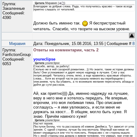
Группа:
Цитата
Миравия
(
)
Благодарю за добрые слова. Рада, что получилось красиво – такое всегда
Закаленные
приятно слышать от читателей.
Сообщений:
4390
Должно быть именно так.
Я беспристрастный
читатель. Спасибо, что творите на высоком уровне.
Миравия
Дата: Понедельник, 15.08.2016, 13:55 | Сообщение #
8
Группа:
Ответы на комментарии, часть 2
FanfictionGroup
Сообщений:
youreclipse
6053
Цитата
youreclipse
Спасибо, автор, за работу!
Сколько же в ней сахарной романтики...)) Но знаете, такие истории должны
быть! Они успокаивают и дарят некую надежду в лучшее. Слог у вас
потрясающий. Читалось очень легко, а еще нравились красивые обороты,
слова... Хотя во второй части рассказала немного вы переборщили с
описанием, чуть бы убавить, а то возникало желание перескочить абзацы и
дойти до сути рассказа.
Ай, как приятно)))) Да, именно надежду на лучшее,
веру в него мне и хотелось передать. Не впервые,
впрочем, это моя любимая тема. Про описания
соглашусь – я ими увлекаюсь, и если меня не
держать за хвост… В общем, могло быть хуже. Я
знаю. Причём намного хуже!
Цитата
youreclipse
Насчет героев.
Поступок Беллы, что та рассказала об измене Джеймса. Тут зависит от угла
зрения. С одной стороны, лучше бы она молчала. Мертвый как-никак не
может оправдаться или что-то пояснить. Некрасиво с ее стороны вышло.
Но с иной стороны она думала о живом человеке, что умирал, при этом не