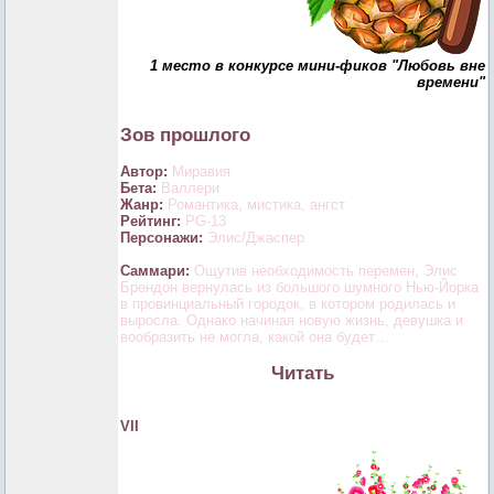
1 место в конкурсе мини-фиков "Любовь вне
времени"
Зов прошлого
Автор:
Миравия
Бета:
Валлери
Жанр:
Романтика, мистика, ангст
Рейтинг:
PG-13
Персонажи:
Элис/Джаспер
Саммари:
Ощутив необходимость перемен, Элис
Брендон вернулась из большого шумного Нью-Йорка
в провинциальный городок, в котором родилась и
выросла. Однако начиная новую жизнь, девушка и
вообразить не могла, какой она будет…
Читать
VII