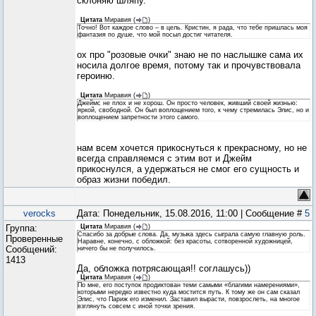
склоняю шляпу.
Цитата
Миравия
(
)
Точно! Вот каждое слово – в цель. Кристин, я рада, что тебе пришлась моя
фантазия по душе, что мой посыл достиг читателя.
ох про "розовые очки" знаю не по наслышке сама их
носила долгое время, потому так и прочувствовала
героиню.
Цитата
Миравия
(
)
Джеймс не плох и не хорош. Он просто человек, живший своей жизнью:
яркой, свободной. Он был воплощением того, к чему стремилась Элис, но и
воплощением запретности этого самого.
нам всем хочется прикоснуться к прекрасному, но не
всегда справляемся с этим вот и Джейм
прикоснулся, а удержаться не смог его сущность и
образ жизни победил.
verocks
Дата: Понедельник, 15.08.2016, 11:00 | Сообщение #
5
Группа:
Цитата
Миравия
(
)
Спасибо за добрые слова. Да, музыка здесь сыграла самую главную роль.
Проверенные
Наравне, конечно, с обложкой: без красоты, сотворенной художницей,
Сообщений:
ничего бы не получилось.
1413
Да, обложка потрясающая!! соглашусь))
Цитата
Миравия
(
)
По мне, его поступок продиктован теми самыми «благими намерениями»,
которыми нередко известно куда мостится путь. К тому же он сам сказал
Элис, что Париж его изменил. Заставил вырасти, повзрослеть, на многое
взглянуть совсем с иной точки зрения.