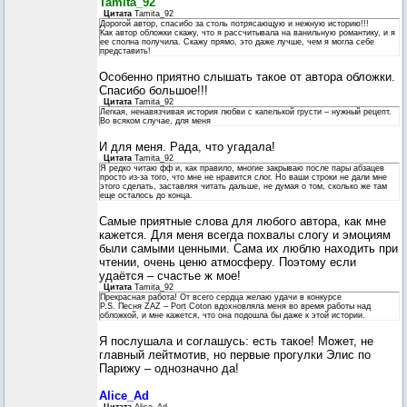
Tamita_92
Цитата
Tamita_92
Дорогой автор, спасибо за столь потрясающую и нежную историю!!!
Как автор обложки скажу, что я рассчитывала на ванильную романтику, и я
ее сполна получила. Скажу прямо, это даже лучше, чем я могла себе
представить!
Особенно приятно слышать такое от автора обложки.
Спасибо большое!!!
Цитата
Tamita_92
Легкая, ненавязчивая история любви с капелькой грусти – нужный рецепт.
Во всяком случае, для меня
И для меня. Рада, что угадала!
Цитата
Tamita_92
Я редко читаю фф и, как правило, многие закрываю после пары абзацев
просто из-за того, что мне не нравится слог. Но ваши строки не дали мне
этого сделать, заставляя читать дальше, не думая о том, сколько же там
еще осталось до конца.
Самые приятные слова для любого автора, как мне
кажется. Для меня всегда похвалы слогу и эмоциям
были самыми ценными. Сама их люблю находить при
чтении, очень ценю атмосферу. Поэтому если
удаётся – счастье ж мое!
Цитата
Tamita_92
Прекрасная работа! От всего сердца желаю удачи в конкурсе
P.S. Песня ZAZ – Port Соton вдохновляла меня во время работы над
обложкой, и мне кажется, что она подошла бы даже к этой истории.
Я послушала и соглашусь: есть такое! Может, не
главный лейтмотив, но первые прогулки Элис по
Парижу – однозначно да!
Alice_Ad