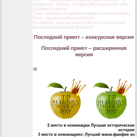
свершения, и пинки, которые могут даже мою лень
сдвинуть с места;
Тане – за давно ожидаемую фразу в комментариях;
Тане – за шикарнейшую обложку.
И, конечно, смелым читателям, кого не испугали
дремучие дебри моей фантазии!
Последний приют – конкурсная версия
Последний приют – расширенная
версия
III
2 место в номинации Лучшая историческая
история
3 место в номинациях: Лучший мини-фанфик из