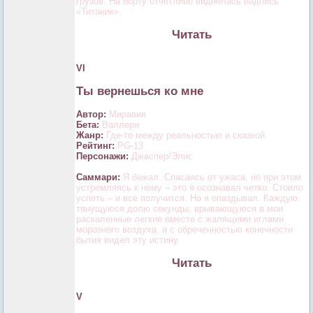
грузов. На борту отчетливо виднелась надпись
«Титаник».
Читать
VI
Ты вернешься ко мне
Автор:
Миравия
Бета:
Валлери
Жанр:
Где-то между реальностью и сказкой
Рейтинг:
PG-13
Персонажи:
Джаспер/Элис
Саммари:
Я бежал. Спасаясь от ужаса, но при этом
устремляясь к нему – это я осознавал четко. Стоило
успеть – и все получится. Но я опаздывал. Каждую
тянущуюся долю секунды, врывающуюся в мои
раскаленные легкие вместе с жалящими иглами
морозного воздуха, я с обреченностью конечности
бытия видел эту истину.
Читать
V