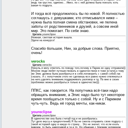
ведь так грустно, одиноко... Имхо, но с ней должна была поехать хоть
какая-то подруга.
И тогда всё продолжилось бы по новой. Я полностью
соглашусь с девушками, кто отписывался ниже –
нужна была полная смена обстановки, не пелена
заботы от родственников и друзей, а совсем иной
мир. Это помогает. По себе знаю.
Цитата
youreclipse
Нежная, светлая история вышла.
Удачи на конкурсе!
Спасибо большое, Нин, за добрые слова. Приятно,
очень!
verocks
Цитата
verocks
Нинуль,я могу ответить по поводу того,почему в Париж ее одну отправили))
Многие люди любят путешествовать в одиночестве(и я тоже кстати),к тому
же Элис дрлжна была разобраться в себе,поговорить с самой собой,так
сказать. А с попутчиком этого не сделаешь-все равно нужно отвлекаться
на него,уделять внимание,поддерживать разговор и тд. По мне в своих
проблемах можно разобраться только в одиночестве)))
ППКС, как говорится. На попутчика всё-таки надо
обращать внимание, а Элис надо было тут некоторое
время пообщаться только с собой. Ну и с Парижем
чуть-чуть. Ведь её город мечты, как-никак.
youreclipse
Цитата
youreclipse
В одиночестве она была считай год и не разобралась
Тут дело вкуса и предпочтений) Я бы не смогла отправить свою подругу с
такой историей одну в какую-то страну... Это не значит, что если ехать
вдвоем, то быть навязчивой и тд и тп. Но общение с близким человеком