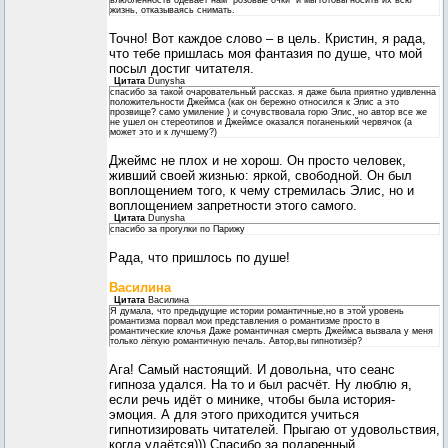
влюбленность одевает нам "розовые очки" и мы готовы носить их всю
жизнь, отказываясь снимать.
Точно! Вот каждое слово – в цель. Кристин, я рада,
что тебе пришлась моя фантазия по душе, что мой
посыл достиг читателя.
Цитата
Dunysha
спасибо за такой очаровательный рассказ. я даже была приятно удивленна
положительности Джеймса (как он бережно относился к Элис а это
прозвище? само умиление ) и сочувствовала горю Элис, но автор все же
не ушел он стереотипов и Джеймсе оказался поганенький червячок (а
может это и к лучшему?)
Джеймс не плох и не хорош. Он просто человек,
живший своей жизнью: яркой, свободной. Он был
воплощением того, к чему стремилась Элис, но и
воплощением запретности этого самого.
Цитата
Dunysha
спасибо за прогулки по Парижу
Рада, что пришлось по душе!
Василина
Цитата
Василина
Я думала, что предыдущие истории романтичные,но в этой уровень
романтизма порвал мои представления о романтизме просто в
романтические клочья Даже романтичная смерть Джеймса вызвала у меня
только лёгкую романтичную печаль. Автор,вы гипнотизёр?
Ага! Самый настоящий. И довольна, что сеанс
гипноза удался. На то и был расчёт. Ну люблю я,
если речь идёт о минике, чтобы была история-
эмоция. А для этого приходится учиться
гипнотизировать читателей. Прыгаю от удовольствия,
когда удаётся))) Спасибо за подаренный