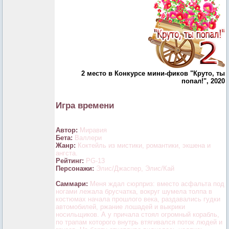
2 место в Конкурсе мини-фиков "Круто, ты
попал!", 2020
Игра времени
Автор:
Миравия
Бета:
Валлери
Жанр:
Коктейль из мистики, романтики, экшена и
ангста.
Рейтинг:
PG-13
Персонажи:
Элис/Джаспер, Элис/Кай
Саммари:
Меня ждал сюрприз: вместо асфальта под
ногами лежала брусчатка, вокруг шумела толпа в
костюмах начала прошлого века, раздавались гудки
автомобилей, ржание лошадей и выкрики
носильщиков. А у причала стоял огромный корабль,
по трапам которого внутрь втягивался поток людей и