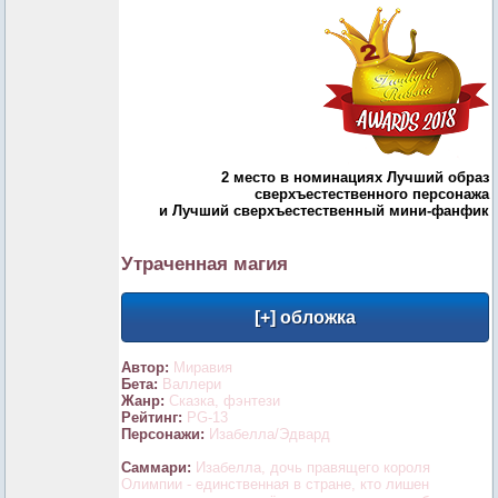
2 место в номинациях Лучший образ
сверхъестественного персонажа
и Лучший сверхъестественный мини-фанфик
Утраченная магия
Автор:
Миравия
Бета:
Валлери
Жанр:
Сказка, фэнтези
Рейтинг:
PG-13
Персонажи:
Изабелла/Эдвард
Саммари:
Изабелла, дочь правящего короля
Олимпии - единственная в стране, кто лишен