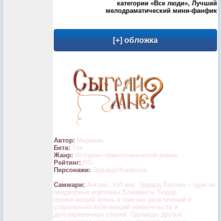
категории «Все люди», Лучший
мелодраматический мини-фанфик
Автор:
Миравия
Бета:
Тэя
Жанр:
Историко-приключенческий роман
Рейтинг:
PG
Персонажи:
Эдвард/Изабелла
Саммари:
Англия, XVI век. Эдвард Каллен – один из
придворных королевы Елизаветы Тюдор,
прожигающий жизнь в поисках развлечений и
старательно избегающий обязательств и
долговременных связей. Однажды друзья