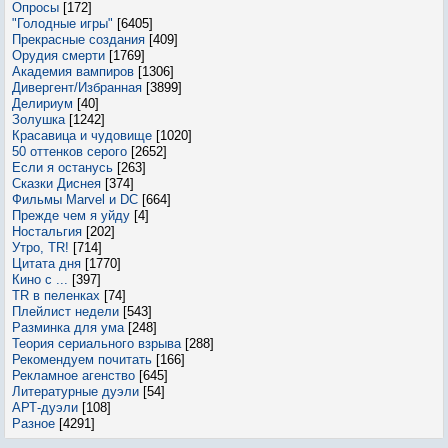
Опросы
[172]
"Голодные игры"
[6405]
Прекрасные создания
[409]
Орудия смерти
[1769]
Академия вампиров
[1306]
Дивергент/Избранная
[3899]
Делириум
[40]
Золушка
[1242]
Красавица и чудовище
[1020]
50 оттенков серого
[2652]
Если я останусь
[263]
Сказки Диснея
[374]
Фильмы Marvel и DC
[664]
Прежде чем я уйду
[4]
Ностальгия
[202]
Утро, TR!
[714]
Цитата дня
[1770]
Кино с ...
[397]
TR в пеленках
[74]
Плейлист недели
[543]
Разминка для ума
[248]
Теория сериального взрыва
[288]
Рекомендуем почитать
[166]
Рекламное агенство
[645]
Литературные дуэли
[54]
АРТ-дуэли
[108]
Разное
[4291]