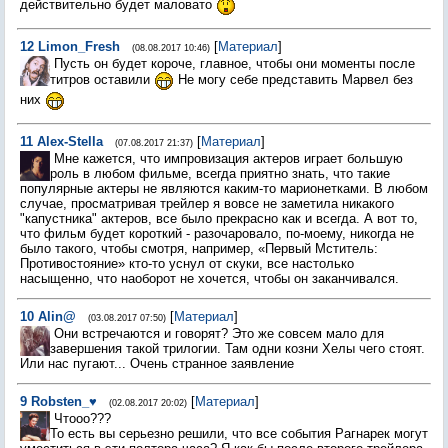
действительно будет маловато
12
Limon_Fresh
[
Материал
]
(08.08.2017 10:46)
Пусть он будет короче, главное, чтобы они моменты после
титров оставили
Не могу себе представить Марвел без
них
11
Alex-Stella
[
Материал
]
(07.08.2017 21:37)
Мне кажется, что импровизация актеров играет большую
роль в любом фильме, всегда приятно знать, что такие
популярные актеры не являются каким-то марионетками. В любом
случае, просматривая трейлер я вовсе не заметила никакого
"капустника" актеров, все было прекрасно как и всегда. А вот то,
что фильм будет короткий - разочаровало, по-моему, никогда не
было такого, чтобы смотря, например, «Первый Мститель:
Противостояние» кто-то уснул от скуки, все настолько
насыщенно, что наоборот не хочется, чтобы он заканчивался.
10
Alin@
[
Материал
]
(03.08.2017 07:50)
Они встречаются и говорят? Это же совсем мало для
завершения такой трилогии. Там одни козни Хелы чего стоят.
Или нас пугают... Очень странное заявление
9
Robsten_♥
[
Материал
]
(02.08.2017 20:02)
Чтооо???
То есть вы серьезно решили, что все события Рагнарек могут