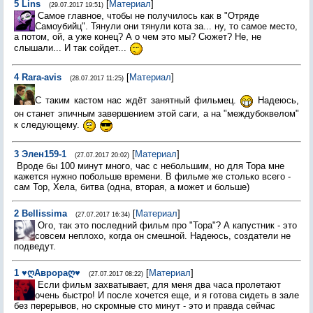
5
Lins
[
Материал
]
(29.07.2017 19:51)
Самое главное, чтобы не получилось как в "Отряде
Самоубийц". Тянули они тянули кота за... ну, то самое место,
а потом, ой, а уже конец? А о чем это мы? Сюжет? Не, не
слышали... И так сойдет...
4
Rara-avis
[
Материал
]
(28.07.2017 11:25)
С таким кастом нас ждёт занятный фильмец.
Надеюcь,
он станет эпичным завершением этой саги, а на "междубоквелом"
к следующему.
3
Элен159-1
[
Материал
]
(27.07.2017 20:02)
Вроде бы 100 минут много, час с небольшим, но для Тора мне
кажется нужно побольше времени. В фильме же столько всего -
сам Тор, Хела, битва (одна, вторая, а может и больше)
2
Bellissima
[
Материал
]
(27.07.2017 16:34)
Ого, так это последний фильм про "Тора"? А капустник - это
совсем неплохо, когда он смешной. Надеюсь, создатели не
подведут.
1
♥ღАврораღ♥
[
Материал
]
(27.07.2017 08:22)
Если фильм захватывает, для меня два часа пролетают
очень быстро! И после хочется еще, и я готова сидеть в зале
без перерывов, но скромные сто минут - это и правда сейчас