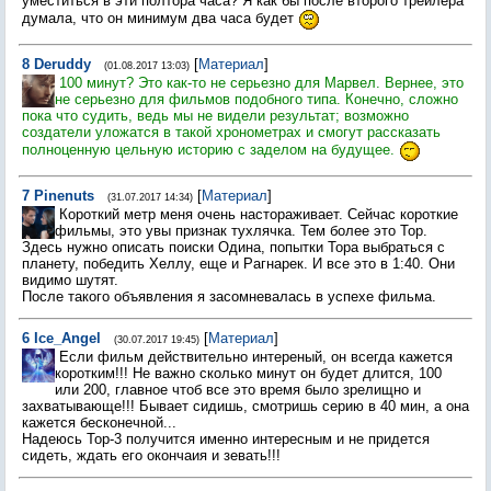
уместиться в эти полтора часа? Я как бы после второго трейлера
думала, что он минимум два часа будет
8
Deruddy
[
Материал
]
(01.08.2017 13:03)
100 минут? Это как-то не серьезно для Марвел. Вернее, это
не серьезно для фильмов подобного типа. Конечно, сложно
пока что судить, ведь мы не видели результат; возможно
создатели уложатся в такой хронометрах и смогут рассказать
полноценную цельную историю с заделом на будущее.
7
Pinenuts
[
Материал
]
(31.07.2017 14:34)
Короткий метр меня очень настораживает. Сейчас короткие
фильмы, это увы признак тухлячка. Тем более это Тор.
Здесь нужно описать поиски Одина, попытки Тора выбраться с
планету, победить Хеллу, еще и Рагнарек. И все это в 1:40. Они
видимо шутят.
После такого объявления я засомневалась в успехе фильма.
6
Ice_Angel
[
Материал
]
(30.07.2017 19:45)
Если фильм действительно интереный, он всегда кажется
коротким!!! Не важно сколько минут он будет длится, 100
или 200, главное чтоб все это время было зрелищно и
захватывающе!!! Бывает сидишь, смотришь серию в 40 мин, а она
кажется бесконечной...
Надеюсь Тор-3 получится именно интересным и не придется
сидеть, ждать его окончаия и зевать!!!