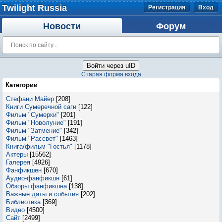
Twilight Russia
Регистрация
Вход
Новости
Форум
Войти через uID
Старая форма входа
Категории
Стефани Майер
[208]
Книги Сумеречной саги
[122]
Фильм "Сумерки"
[201]
Фильм "Новолуние"
[191]
Фильм "Затмение"
[342]
Фильм "Рассвет"
[1463]
Книга/фильм "Гостья"
[1178]
Актеры
[15562]
Галерея
[4926]
Фанфикшен
[670]
Аудио-фанфикшн
[61]
Обзоры фанфикшна
[138]
Важные даты и события
[202]
Библиотека
[369]
Видео
[4500]
Сайт
[2499]