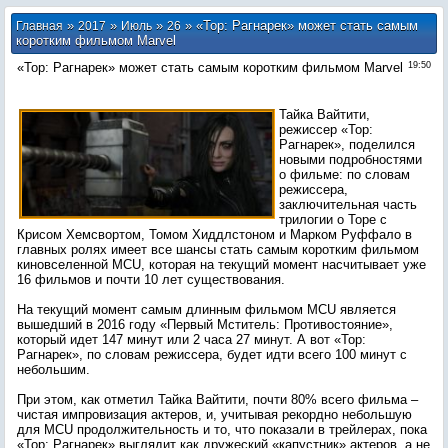
»
»
»
» «Тор: Рагнарек» может стать самым
Главная
2017
Июль
26
коротким фильмом Marvel
«Тор: Рагнарек» может стать самым коротким фильмом Marvel
19:50
Тайка Вайтити,
режиссер «Тор:
Рагнарек», поделился
новыми подробностями
о фильме: по словам
режиссера,
заключительная часть
трилогии о Торе с
Крисом Хемсвортом, Томом Хиддлстоном и Марком Руффало в
главных ролях имеет все шансы стать самым коротким фильмом
киновселенной MCU, которая на текущий момент насчитывает уже
16 фильмов и почти 10 лет существования.
На текущий момент самым длинным фильмом MCU является
вышедший в 2016 году «Первый Мститель: Противостояние»,
который идет 147 минут или 2 часа 27 минут. А вот «Тор:
Рагнарек», по словам режиссера, будет идти всего 100 минут с
небольшим.
При этом, как отметил Тайка Вайтити, почти 80% всего фильма –
чистая импровизация актеров, и, учитывая рекордно небольшую
для MCU продолжительность и то, что показали в трейлерах, пока
«Тор: Рагнарек» выглядит как дружеский «капустник» актеров, а не