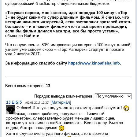
супергеройский блокбастер с внушительным бюджетом.
«
Текущая версия, мне кажется, идет порядка 100 минут. «Тор
3» не будет каким-то супер длинным фильмом. Я считаю, что
истории намного интересней, если заставляют зрителей хотеть
большего – и в нашем фильме что-то всё время происходит,
если бы фильм длился часа три, все бы просто устали»
,
объяснил Вайтити.
Что получилось из 80% импровизации актеров в 100 минут длиной,
узнаем уже совсем скоро – «Тор: Рагнарек» стартует в прокате
уже 2 ноября 2017.
За информацию спасибо сайту
https://www.kinoafisha.info
.
Всего комментариев
:
13
Порядок вывода комментариев:
13
ElSi5
[
Материал
]
(09.08.2017 19:30)
О боже! Я то уже подумала короткометражкой запустят!
Боже, нашли проблему, подумаешь... Типичный
хронометраж, следовательно будет меньше лишних сцен,
которые уж так сильно любят впихивать. Все по делу. Быстро
сядем, быстро насладимся
Хотя в случае очень удачного фильма, этого времени