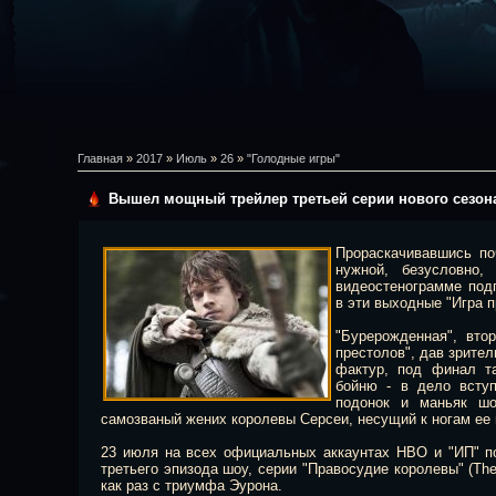
Главная
»
2017
»
Июль
»
26
»
"Голодные игры"
Вышел мощный трейлер третьей серии нового сезон
Прораскачивавшись по
нужной, безусловно, 
видеостенограмме под
в эти выходные "Игра 
"Бурерожденная", вто
престолов", дав зрите
фактур, под финал т
бойню - в дело всту
подонок и маньяк шо
самозваный жених королевы Серсеи, несущий к ногам ее
23 июля на всех официальных аккаунтах HBO и "ИП" п
третьего эпизода шоу, серии "Правосудие королевы" (The
как раз с триумфа Эурона.