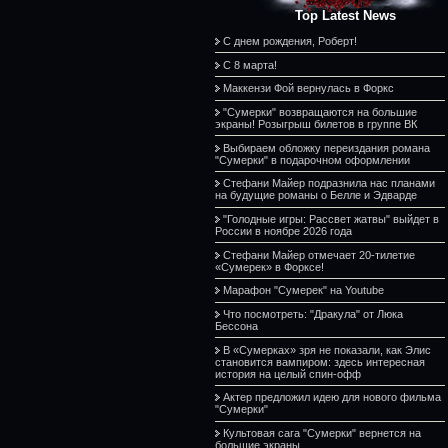
Top Latest News
С днем рождения, Роберт!
С 8 марта!
Маккензи Фой вернулась в Форкс
"Сумерки" возвращаются на большие
экраны! Розыгрыш билетов в группе ВК
Выбираем обложку переиздания романа
"Сумерки" в подарочном оформлении
Стефани Майер подразнила нас планами
на будущие романы о Белле и Эдварде
"Голодные игры: Рассвет жатвы" выйдет в
России в ноябре 2026 года
Стефани Майер отмечает 20-тилетие
«Сумерек» в Форксе!
Марафон "Сумерек" на Youtube
Что посмотреть: "Дракула" от Люка
Бессона
В «Сумерках» зря не показали, как Элис
становится вампиром: здесь интересная
история на целый спин-офф
Актер предложил идею для нового фильма
"Сумерки"
Культовая сага "Сумерки" вернется на
большие экраны