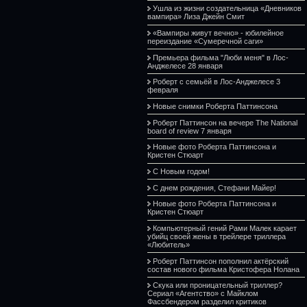
Ушла из жизни создательница «Дневников
вампира» Лиза Джейн Смит
«Вампиры живут вечно» - юбилейное
переиздание «Сумеречной саги»
Премьера фильма "Люби меня" в Лос-
Анджелесе 28 января
Роберт с семьёй в Лос-Анджелесе 3
февраля
Новые снимки Роберта Паттинсона
Роберт Паттинсон на вечере The National
board of review 7 января
Новые фото Роберта Паттинсона и
Кристен Стюарт
С Новым годом!
С днем рождения, Стефани Майер!
Новые фото Роберта Паттинсона и
Кристен Стюарт
Компьютерный гений Рами Малек карает
убийц своей жены в трейлере триллера
«Любитель»
Роберт Паттинсон пополнил актёрский
состав нового фильма Кристофера Нолана
Скука или проницательный триллер?
Сериал «Агентство» с Майклом
Фассбендером разделил критиков