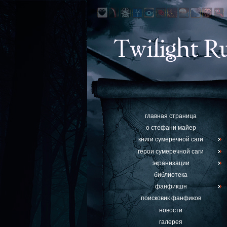
главная страница
о стефани майер
книги сумеречной саги
герои сумеречной саги
экранизации
библиотека
фанфикшн
поисковик фанфиков
новости
галерея