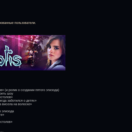
рованные пользователи.
» (и ролик о создании пятого эпизода)
реть шоу
естолов»
егда заботился о детях»
а висела на волоске»
о эпизода
те»
естолов»