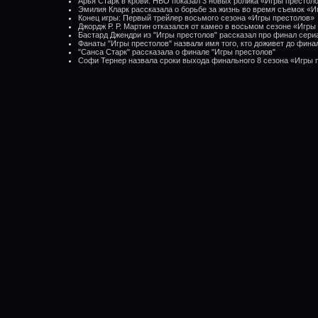
Арья Старк в крови: HBO показал 3 новых ролика «Игры престол
Эмилия Кларк рассказала о борьбе за жизнь во время съемок «И
Конец игры: Первый трейлер восьмого сезона «Игры престолов»
Джордж Р. Р. Мартин отказался от камео в восьмом сезоне «Игры
Бастард Джендри из "Игры престолов" рассказал про финал сери
Фанаты "Игры престолов" назвали имя того, кто доживет до фина
"Санса Старк" рассказала о финале "Игры престолов"
Софи Тернер назвала сроки выхода финального 8 сезона «Игры 