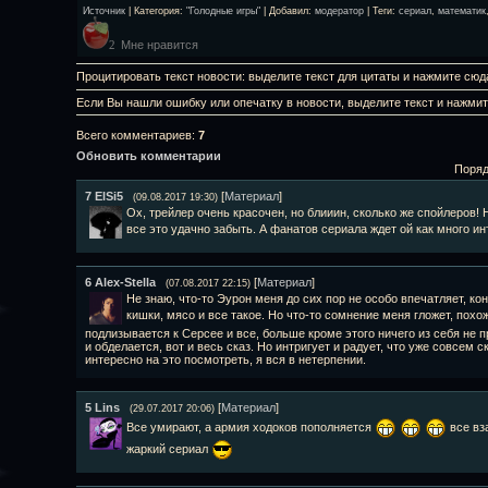
Источник
|
Категория
:
"Голодные игры"
|
Добавил
:
модератор
|
Теги
:
сериал
,
математик
Мне нравится
2
Процитировать текст новости: выделите текст для цитаты и нажмите сюд
Если Вы нашли ошибку или опечатку в новости, выделите текст и нажми
Всего комментариев
:
7
Обновить комментарии
Поряд
7
ElSi5
[
Материал
]
(09.08.2017 19:30)
Ох, трейлер очень красочен, но блииин, сколько же спойлеров!
все это удачно забыть. А фанатов сериала ждет ой как много ин
6
Alex-Stella
[
Материал
]
(07.08.2017 22:15)
Не знаю, что-то Эурон меня до сих пор не особо впечатляет, коне
кишки, мясо и все такое. Но что-то сомнение меня гложет, похо
подлизывается к Серсее и все, больше кроме этого ничего из себя не 
и обделается, вот и весь сказ. Но интригует и радует, что уже совсем 
интересно на это посмотреть, я вся в нетерпении.
5
Lins
[
Материал
]
(29.07.2017 20:06)
Все умирают, а армия ходоков пополняется
все вз
жаркий сериал