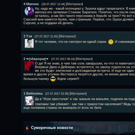
4
Манник
[
Материал
]
(29.07.2017 12:44)
Ну, надо же - какой потенциал у Эурона вдруг прорезался. В кни
амплуа его затмевал Станнис Баратеон. Понятно, что после с
осталось, а как без такого персонажа в борьбе за трон? Но вот
Серсеей мне кажется более, чем странным. Первое, что Эурон должен б
Серсею, а не подарки ей делать.
3
Тэя
[
Материал
]
(27.07.2017 11:45)
Я тот человек, что не смотрел ни одной серии.
И сомневаюсь
2
♥ღАврораღ♥
[
Материал
]
(27.07.2017 08:16)
О да! Я не знаю, в чем там соль заварушки, но что-то намечает
Впервые Джон и Дейнерис встретятся, по закону подлости на эт
же это будет эпическая и долгожданная встреча. И еще не один
время в других уголках Вестероса творятся другие, не менее дикие в
большую панику
Ждем серию!!!
1
Bellissima
[
Материал
]
(27.07.2017 02:39)
Да в "Игре престолов" и так: маньяк на маньяке, подонок на по
темпами там убивают - как там с приростом населения? Ведь тол
еще половина страны не вымерла от всех их битв.
Сумеречные новости