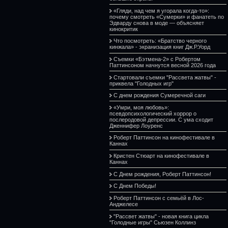
«Гляди, над чем я угорала когда-то»:
почему смотреть «Сумерки» и фанатеть по
Эдварду снова в моде — объясняет
кинокритик
Что посмотреть: «Братство черного
кинжала» - экранизация книг Дж.Р.Уорд
Съемки «Бэтмена-2» с Робертом
Паттинсоном начнутся весной 2026 года
Стартовали съемки "Рассвета жатвы" -
приквела "Голодных игр"
С днем рождения Сумеречной саги
«Умри, моя любовь»:
псевдопсихологический хоррор о
послеродовой депрессии. С ума сходит
Дженнифер Лоуренс
Роберт Паттинсон на кинофестивале в
Каннах
Кристен Стюарт на кинофестивале в
Каннах
С Днем рождения, Роберт Паттинсон!
С Днем Победы!
Роберт Паттинсон с семьёй в Лос-
Анджелесе
"Рассвет жатвы" - новая книга цикла
"Голодные игры" Сьюзен Коллинз