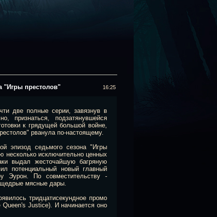
а "Игры престолов"
16:25
чти две полные серии, завязнув в
но, признаться, подзатянувшейся
готовки к грядущей большой войне,
престолов" рванула по-настоящему.
рой эпизод седьмого сезона "Игры
лю несколько исключительно ценных
аки выдал жесточайшую багряную
пил потенциальный новый главный
у Эурон. По совместительству -
 щедрые мясные дары.
оявилось тридцатисекундное промо
 Queen's Justice). И начинается оно