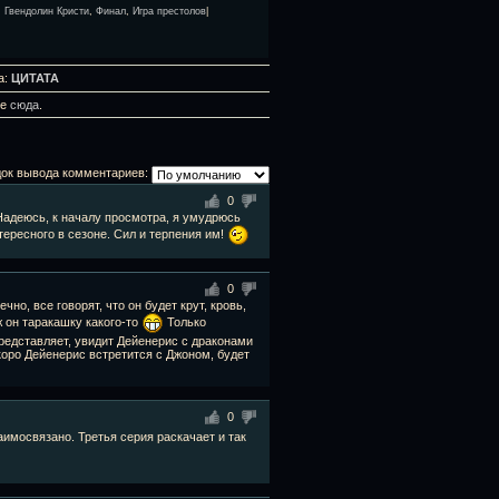
,
Гвендолин Кристи
,
Финал
,
Игра престолов
|
а:
ЦИТАТА
те
сюда
.
ок вывода комментариев:
0
 Надеюсь, к началу просмотра, я умудрюсь
тересного в сезоне. Сил и терпения им!
0
чно, все говорят, что он будет крут, кровь,
ж он таракашку какого-то
Только
представляет, увидит Дейенерис с драконами
скоро Дейенерис встретится с Джоном, будет
0
аимосвязано. Третья серия раскачает и так