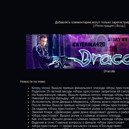
Добавлять комментарии могут только зарегистри
[
Регистрация
|
Вход
]
Dracolis
Новости по теме:
Конец эпохи: Вышло превью финального эпизода «Игры престолов
Родители 15-летней звезды «Игры престолов» запретили ей смот
На Королевскую гавань: Вышло превью пятого эпизода «Игры пр
Николай Костер-Вальдау: «В отличие от Джейме Ланнистера, я вс
Исполнитель роли Джораха Мормонта: «Жизнь моего героя всегд
После битвы: Вышло превью четвёртой серии «Игры престолов»
За кадром «Игры престолов»: Появился ролик о съёмках третьег
Эмилия Кларк: «Дейенерис даже дома продолжает думать о рабо
«Игра престолов»: Вышел ролик о съёмках второго эпизода
Как это было: Вышел ролик о съёмках первого эпизода «Игры пр
Видения в огне: Главные вопросы о финале «Игры престолов»
«Игра престолов» — промо восьмого сезона «Последствия»