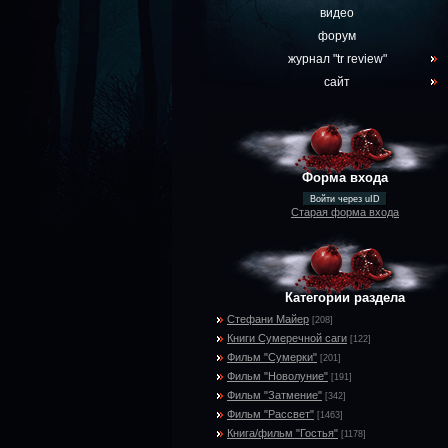
видео
форум
журнал "tr review"
сайт
Форма входа
Войти через uID
Старая форма входа
Категории раздела
Стефани Майер
[208]
Книги Сумеречной саги
[122]
Фильм "Сумерки"
[201]
Фильм "Новолуние"
[191]
Фильм "Затмение"
[342]
Фильм "Рассвет"
[1463]
Книга/фильм "Гостья"
[1178]