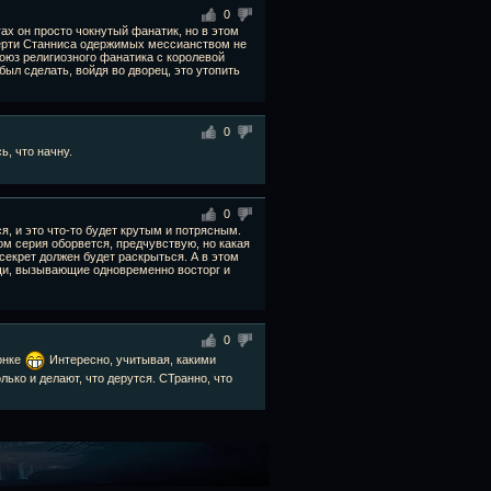
0
гах он просто чокнутый фанатик, но в этом
мерти Станниса одержимых мессианством не
 союз религиозного фанатика с королевой
ыл сделать, войдя во дворец, это утопить
0
, что начну.
0
ся, и это что-то будет крутым и потрясным.
ом серия оборвется, предчувствую, но какая
 секрет должен будет раскрыться. А в этом
ещи, вызывающие одновременно восторг и
0
донке
Интересно, учитывая, какими
ько и делают, что дерутся. СТранно, что