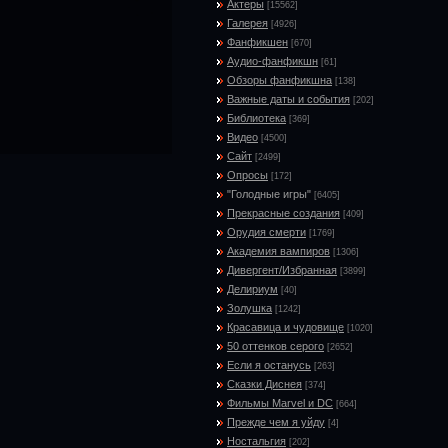
Актеры
[15562]
Галерея
[4926]
Фанфикшен
[670]
Аудио-фанфикшн
[61]
Обзоры фанфикшна
[138]
Важные даты и события
[202]
Библиотека
[369]
Видео
[4500]
Сайт
[2499]
Опросы
[172]
"Голодные игры"
[6405]
Прекрасные создания
[409]
Орудия смерти
[1769]
Академия вампиров
[1306]
Дивергент/Избранная
[3899]
Делириум
[40]
Золушка
[1242]
Красавица и чудовище
[1020]
50 оттенков серого
[2652]
Если я останусь
[263]
Сказки Диснея
[374]
Фильмы Marvel и DC
[664]
Прежде чем я уйду
[4]
Ностальгия
[202]