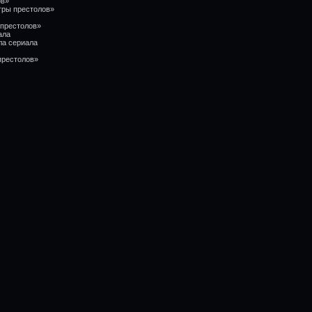
ов»
гры престолов»
 престолов»
ала
ла сериала
престолов»