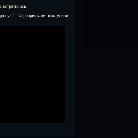
о встретились.
денную". Сценаристами выступили