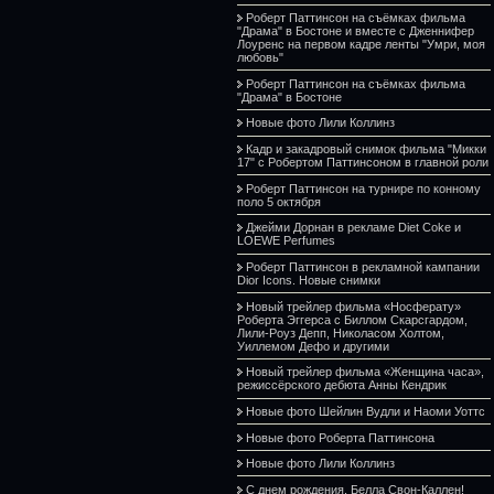
Роберт Паттинсон на съёмках фильма
"Драма" в Бостоне и вместе с Дженнифер
Лоуренс на первом кадре ленты "Умри, моя
любовь"
Роберт Паттинсон на съёмках фильма
"Драма" в Бостоне
Новые фото Лили Коллинз
Кадр и закадровый снимок фильма "Микки
17" с Робертом Паттинсоном в главной роли
Роберт Паттинсон на турнире по конному
поло 5 октября
Джейми Дорнан в рекламе Diet Coke и
LOEWE Perfumes
Роберт Паттинсон в рекламной кампании
Dior Icons. Новые снимки
Новый трейлер фильма «Носферату»
Роберта Эггерса с Биллом Скарсгардом,
Лили-Роуз Депп, Николасом Холтом,
Уиллемом Дефо и другими
Новый трейлер фильма «Женщина часа»,
режиссёрского дебюта Анны Кендрик
Новые фото Шейлин Вудли и Наоми Уоттс
Новые фото Роберта Паттинсона
Новые фото Лили Коллинз
С днем рождения, Белла Свон-Каллен!