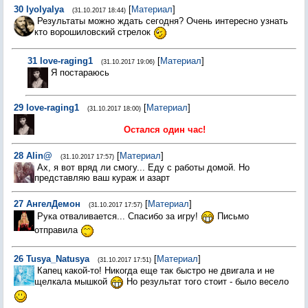
30
lyolyalya
[
Материал
]
(31.10.2017 18:44)
Результаты можно ждать сегодня? Очень интересно узнать
кто ворошиловский стрелок
31
love-raging1
[
Материал
]
(31.10.2017 19:06)
Я постараюсь
29
love-raging1
[
Материал
]
(31.10.2017 18:00)
Остался один час!
28
Alin@
[
Материал
]
(31.10.2017 17:57)
Ах, я вот вряд ли смогу... Еду с работы домой. Но
представляю ваш кураж и азарт
27
АнгелДемон
[
Материал
]
(31.10.2017 17:57)
Рука отваливается... Спасибо за игру!
Письмо
отправила
26
Tusya_Natusya
[
Материал
]
(31.10.2017 17:51)
Капец какой-то! Никогда еще так быстро не двигала и не
щелкала мышкой
Но результат того стоит - было весело