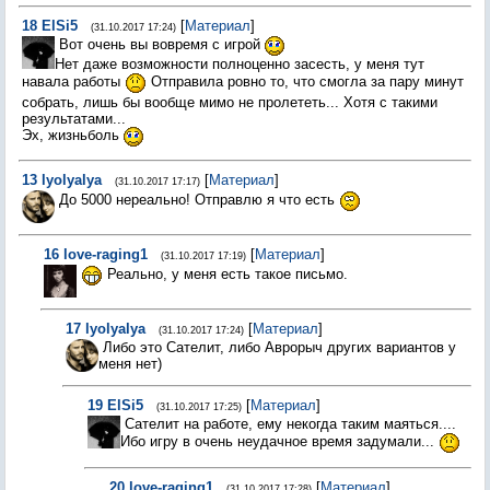
18
ElSi5
[
Материал
]
(31.10.2017 17:24)
Вот очень вы вовремя с игрой
Нет даже возможности полноценно засесть, у меня тут
навала работы
Отправила ровно то, что смогла за пару минут
собрать, лишь бы вообще мимо не пролететь... Хотя с такими
результатами...
Эх, жизньболь
13
lyolyalya
[
Материал
]
(31.10.2017 17:17)
До 5000 нереально! Отправлю я что есть
16
love-raging1
[
Материал
]
(31.10.2017 17:19)
Реально, у меня есть такое письмо.
17
lyolyalya
[
Материал
]
(31.10.2017 17:24)
Либо это Сателит, либо Аврорыч других вариантов у
меня нет)
19
ElSi5
[
Материал
]
(31.10.2017 17:25)
Сателит на работе, ему некогда таким маяться....
Ибо игру в очень неудачное время задумали...
20
love-raging1
[
Материал
]
(31.10.2017 17:28)