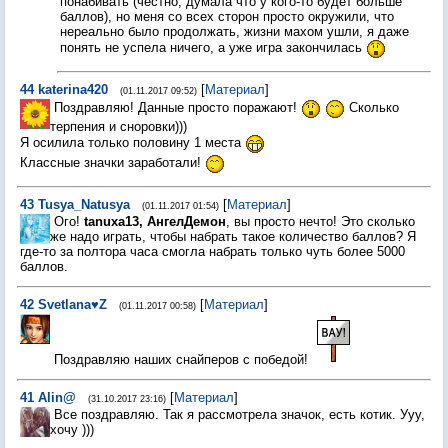
понабивать (честно, думала что у кого-то будет больше
баллов), но меня со всех сторон просто окружили, что
нереально было продолжать, жизни махом ушли, я даже
понять не успела ничего, а уже игра закончилась
44
katerina420
[
Материал
]
(01.11.2017 09:52)
Поздравляю! Данные просто поражают!
Сколько
терпения и сноровки)))
Я осилила только половину 1 места
Классные значки заработали!
43
Tusya_Natusya
[
Материал
]
(01.11.2017 01:54)
Ого!
tanuxa13, АнгелДемон
, вы просто нечто! Это сколько
же надо играть, чтобы набрать такое количество баллов? Я
где-то за полтора часа смогла набрать только чуть более 5000
баллов.
42
Svetlana♥Z
[
Материал
]
(01.11.2017 00:58)
Поздравляю наших снайперов с победой!
41
Alin@
[
Материал
]
(31.10.2017 23:16)
Все поздравляю. Так я рассмотрела значок, есть котик. Ууу,
хочу )))