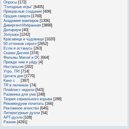
Опросы
[172]
"Голодные игры"
[6405]
Прекрасные создания
[409]
Орудия смерти
[1769]
Академия вампиров
[1306]
Дивергент/Избранная
[3899]
Делириум
[40]
Золушка
[1242]
Красавица и чудовище
[1020]
50 оттенков серого
[2652]
Если я останусь
[263]
Сказки Диснея
[374]
Фильмы Marvel и DC
[664]
Прежде чем я уйду
[4]
Ностальгия
[202]
Утро, TR!
[714]
Цитата дня
[1770]
Кино с ...
[397]
TR в пеленках
[74]
Плейлист недели
[543]
Разминка для ума
[248]
Теория сериального взрыва
[288]
Рекомендуем почитать
[166]
Рекламное агенство
[645]
Литературные дуэли
[54]
АРТ-дуэли
[108]
Разное
[4291]