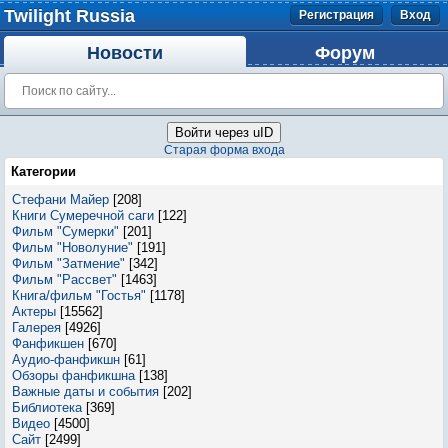
Twilight Russia
Регистрация
Вход
Новости
Форум
Войти через uID
Старая форма входа
Категории
Стефани Майер
[208]
Книги Сумеречной саги
[122]
Фильм "Сумерки"
[201]
Фильм "Новолуние"
[191]
Фильм "Затмение"
[342]
Фильм "Рассвет"
[1463]
Книга/фильм "Гостья"
[1178]
Актеры
[15562]
Галерея
[4926]
Фанфикшен
[670]
Аудио-фанфикшн
[61]
Обзоры фанфикшна
[138]
Важные даты и события
[202]
Библиотека
[369]
Видео
[4500]
Сайт
[2499]