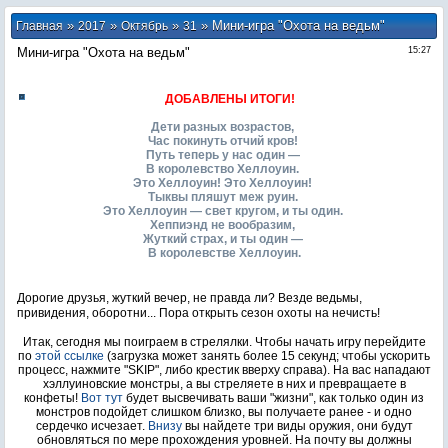
»
»
»
» Мини-игра "Охота на ведьм"
Главная
2017
Октябрь
31
Мини-игра "Охота на ведьм"
15:27
ДОБАВЛЕНЫ ИТОГИ!
Дети разных возрастов,
Час покинуть отчий кров!
Путь теперь у нас один —
В королевство Хеллоуин.
Это Хеллоуин! Это Хеллоуин!
Тыквы пляшут меж руин.
Это Хеллоуин — свет кругом, и ты один.
Хеппиэнд не вообразим,
Жуткий страх, и ты один —
В королевстве Хеллоуин.
Дорогие друзья, жуткий вечер, не правда ли? Везде ведьмы,
привидения, оборотни... Пора открыть сезон охоты на нечисть!
Итак, сегодня мы поиграем в стрелялки. Чтобы начать игру перейдите
по
этой ссылке
(загрузка может занять более 15 секунд; чтобы ускорить
процесс, нажмите "SKIP", либо крестик вверху справа). На вас нападают
хэллуиновские монстры, а вы стреляете в них и превращаете в
конфеты!
Вот тут
будет высвечивать ваши "жизни", как только один из
монстров подойдет слишком близко, вы получаете ранее - и одно
сердечко исчезает.
Внизу
вы найдете три виды оружия, они будут
обновляться по мере прохождения уровней. На почту вы должны