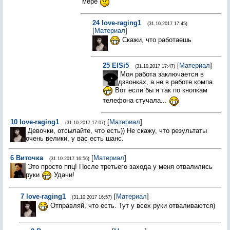
мере
24
love-raging1
(31.10.2017 17:45)
[
Материал
]
Скажи, что работаешь
25
ElSi5
[
Материал
]
(31.10.2017 17:47)
Моя работа заключается в
дзвонках, а не в работе компа
Вот если бы я так по кнопкам
телефона стучала...
10
love-raging1
[
Материал
]
(31.10.2017 17:07)
Девочки, отсылайте, что есть)) Не скажу, что результаты
очень велики, у вас есть шанс.
6
Виточка
[
Материал
]
(31.10.2017 16:56)
Это просто ппц! После третьего захода у меня отвалились
руки
Удачи!
7
love-raging1
[
Материал
]
(31.10.2017 16:57)
Отправляй, что есть. Тут у всех руки отваливаются)