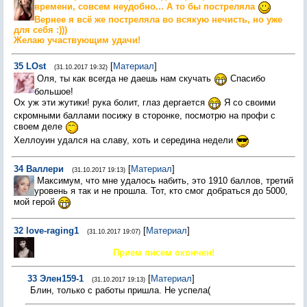
времени, совсем неудобно... А то бы постреляла
Вернее я всё же постреляла во всякую нечисть, но уже
для себя :)))
Желаю участвующим удачи!
35
LOst
[
Материал
]
(31.10.2017 19:32)
Оля, ты как всегда не даешь нам скучать
Спасибо
большое!
Ох уж эти жутики! рука болит, глаз дергается
Я со своими
скромными баллами посижу в сторонке, посмотрю на профи с
своем деле
Хеллоуин удался на славу, хоть и середина недели
34
Валлери
[
Материал
]
(31.10.2017 19:13)
Максимум, что мне удалось набить, это 1910 баллов, третий
уровень я так и не прошла. Тот, кто смог добраться до 5000,
мой герой
32
love-raging1
[
Материал
]
(31.10.2017 19:07)
Прием писем окончен!
33
Элен159-1
[
Материал
]
(31.10.2017 19:13)
Блин, только с работы пришла. Не успела(