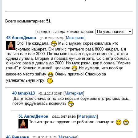
Всего комментариев
:
51
Порядок вывода комментариев:
48
АнгелДемон
[
Материал
]
(01.11.2017 15:28)
Ого! Не ожидала!
Мы с мужем соревновались кто
сколько наберет. Он блин с третьего раза 8000 набрал, а я
только еле-еле 3000. Потом мне сказал оружие поменять, а то я
одним лупила. Вторым и правда лучше играть. Со счета сбилась
с какого раза я дошла до 7000. Но муж ржал, как я орала "Умрите
гады!" и бешено мышкой щелкала
Не думала, что вообще
какое-то место займу
Очень приятно! Спасибо за
увлекательную игру!
49
tanuxa13
[
Материал
]
(01.11.2017 20:01)
Да, я тоже сначала только первым оружием отстреливалась,
потом додумалась поменять
51
АнгелДемон
[
Материал
]
(02.11.2017 18:10)
Только третье оружие не работало почему-то
46
Январия
[
Материал
]
(01.11.2017 13:15)