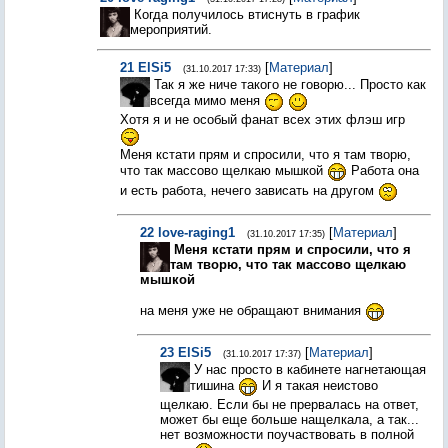
Когда получилось втиснуть в график
мероприятий.
21
ElSi5
[
Материал
]
(31.10.2017 17:33)
Так я же ниче такого не говорю... Просто как
всегда мимо меня
Хотя я и не особый фанат всех этих флэш игр
Меня кстати прям и спросили, что я там творю,
что так массово щелкаю мышкой
Работа она
и есть работа, нечего зависать на другом
22
love-raging1
[
Материал
]
(31.10.2017 17:35)
Меня кстати прям и спросили, что я
там творю, что так массово щелкаю
мышкой
на меня уже не обращают внимания
23
ElSi5
[
Материал
]
(31.10.2017 17:37)
У нас просто в кабинете нагнетающая
тишина
И я такая неистово
щелкаю. Если бы не прервалась на ответ,
может бы еще больше нащелкала, а так...
нет возможности поучаствовать в полной