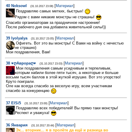
40
Noksowl
[
Материал
]
(31.10.2017 23:08)
Поздравляю самых метких, быстрых!
Рядом с вами никакие монстры не страшны!
Спасибо организаторам за праздничное настроение!
После рабочего дня она добавила живительной силы!))
39
lyolyalya
[
Материал
]
(31.10.2017 23:05)
Офигеть. Вот это вы монстры! С Вами на войну с нечестью
не страшно)
Мои поздравления, Вам!
38
♥ღАврораღ♥
[
Материал
]
(31.10.2017 23:03)
Мои поздравления самым усидчивым и терпеливым,
которым набили более пяти тысяч, а некоторые и больше
восьми тысяч баллов в этой жуткой игрушке. Вот это упорство!
Круто поиграли.
Оле как всегда спасибо за веселую игру, всем участникам
спасибо за конкуренцию
37
ElSi5
[
Материал
]
(31.10.2017 23:00)
Поздравляю всех победителей! Вы прямо таки монстры!
Респект и уважуха!
36
Январия
[
Материал
]
(31.10.2017 20:44)
Эх... вторник... я в пролёте да ещё и разница во