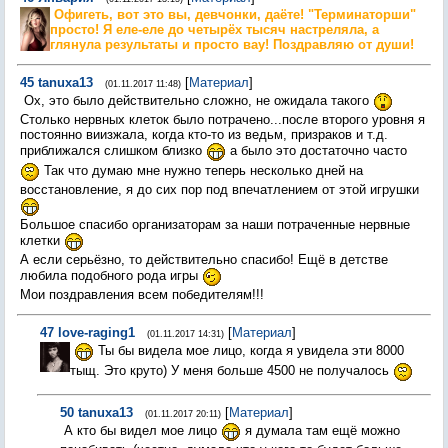
Офигеть, вот это вы, девчонки, даёте! "Терминаторши"
просто! Я еле-еле до четырёх тысяч настреляла, а
глянула результаты и просто вау! Поздравляю от души!
45
tanuxa13
[
Материал
]
(01.11.2017 11:48)
Ох, это было действительно сложно, не ожидала такого
Столько нервных клеток было потрачено...после второго уровня я
постоянно виизжала, когда кто-то из ведьм, призраков и т.д.
приближался слишком близко
а было это достаточно часто
Так что думаю мне нужно теперь несколько дней на
восстановление, я до сих пор под впечатлением от этой игрушки
Большое спасибо организаторам за наши потраченные нервные
клетки
А если серьёзно, то действительно спасибо! Ещё в детстве
любила подобного рода игры
Мои поздравления всем победителям!!!
47
love-raging1
[
Материал
]
(01.11.2017 14:31)
Ты бы видела мое лицо, когда я увидела эти 8000
тыщ. Это круто) У меня больше 4500 не получалось
50
tanuxa13
[
Материал
]
(01.11.2017 20:11)
А кто бы видел мое лицо
я думала там ещё можно