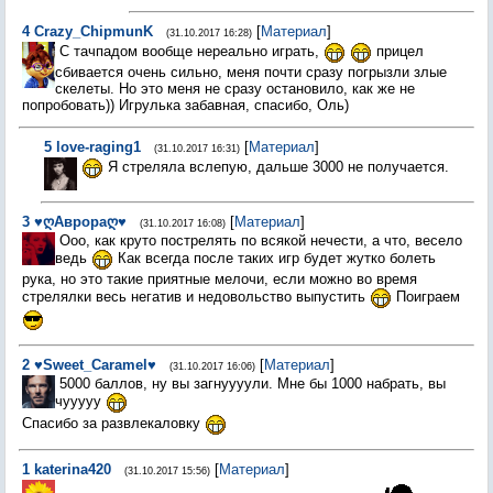
4
Crazy_ChipmunK
[
Материал
]
(31.10.2017 16:28)
С тачпадом вообще нереально играть,
прицел
сбивается очень сильно, меня почти сразу погрызли злые
скелеты. Но это меня не сразу остановило, как же не
попробовать)) Игрулька забавная, спасибо, Оль)
5
love-raging1
[
Материал
]
(31.10.2017 16:31)
Я стреляла вслепую, дальше 3000 не получается.
3
♥ღАврораღ♥
[
Материал
]
(31.10.2017 16:08)
Ооо, как круто пострелять по всякой нечести, а что, весело
ведь
Как всегда после таких игр будет жутко болеть
рука, но это такие приятные мелочи, если можно во время
стрелялки весь негатив и недовольство выпустить
Поиграем
2
♥Sweet_Caramel♥
[
Материал
]
(31.10.2017 16:06)
5000 баллов, ну вы загнуууули. Мне бы 1000 набрать, вы
чууууу
Спасибо за развлекаловку
1
katerina420
[
Материал
]
(31.10.2017 15:56)