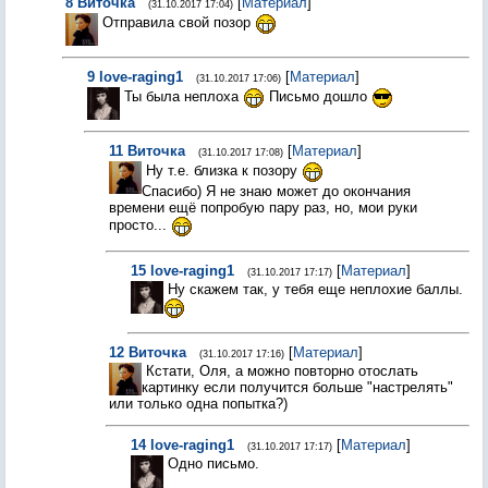
8
Виточка
[
Материал
]
(31.10.2017 17:04)
Отправила свой позор
9
love-raging1
[
Материал
]
(31.10.2017 17:06)
Ты была неплоха
Письмо дошло
11
Виточка
[
Материал
]
(31.10.2017 17:08)
Ну т.е. близка к позору
Спасибо) Я не знаю может до окончания
времени ещё попробую пару раз, но, мои руки
просто...
15
love-raging1
[
Материал
]
(31.10.2017 17:17)
Ну скажем так, у тебя еще неплохие баллы.
12
Виточка
[
Материал
]
(31.10.2017 17:16)
Кстати, Оля, а можно повторно отослать
картинку если получится больше "настрелять"
или только одна попытка?)
14
love-raging1
[
Материал
]
(31.10.2017 17:17)
Одно письмо.