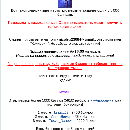
Вот такой значок уйдет к тому, кто первым пришлет скрин
с 5 000
баллами
.
Пересылать письма нельзя! Один пользователь может получить
только один значок!
Скрины присылайте на почту
nicole.r23084@gmail.com
с пометкой
"Хэллоуин". Не забудьте указать свой ник!
Письма принимаются до 19:00 по мск. в.
Игра не на время, а на количество баллов, не спешите!
Запрещено говорить кому-либо, сколько баллов вы набрали. Честная
конкуренция. Аминь.
Чтобы начать игру, нажмите "Play".
Удачи!
Итоги:
Итак, первой более 5000 баллов (5810) набрала
♥ ღАврораღ ♥
, она
получает бонус-приз!
1 место
-
tanuxa13
- 8400 баллов
2 место
-
АнгелДемон
- 7390 баллов
3 место
-
Tusya_Natusya
- 5220 баллов
Всем большое спасибо за участие!