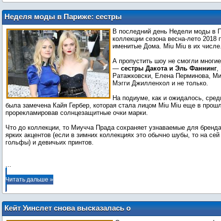
Неделя моды в Париже: сестры
Фаннинг и другие на показе Miu Miu
В последний день Недели моды в 
коллекции сезона весна-лето 2018 
именитые Дома. Miu Miu в их числе
А пропустить шоу не смогли многи
—
сестры Дакота и Эль Фаннинг
,
Ратажковски, Елена Перминова, М
Мэгги Джилленхол и не только.
На подиуме, как и ожидалось, сре
была замечена Кайя Гербер, которая стала лицом Miu Miu еще в прошл
прорекламировав солнцезащитные очки марки.
Что до коллекции, то Миучча Прада сохраняет узнаваемые для бренда
ярких акцентов (если в зимних коллекциях это обычно шубы, то на сей
гольфы) и девичьих принтов.
...
Читать дальше »
Кейт Уинслет снова высказалась о
"романе" с Леонардо ДиКаприо