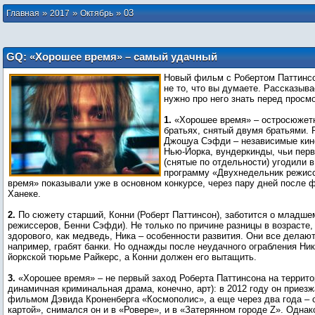
»
»
»
03
Главная
2017
Октябрь
GQ: «Хорошее время» – самый удачный
фильм, который мужчина может
Новый фильм с Робертом Паттинсо
посмотреть в эти выходные
не то, что вы думаете. Рассказыва
нужно про него знать перед просм
1.
«Хорошее время» – остросюжетн
братьях, снятый двумя братьями.
Джошуа Сэфди – независимые кин
Нью-Йорка, вундеркинды, чьи пе
(снятые по отдельности) угодили 
программу «Двухнедельник режис
время» показывали уже в основном конкурсе, через пару дней после
Ханеке.
2.
По сюжету старший, Конни (Роберт Паттинсон), заботится о младшем
режиссеров, Бенни Сэфди). Не только по причине разницы в возрасте, 
здорового, как медведь, Ника – особенности развития. Они все делаю
например, грабят банки. Но однажды после неудачного ограбления Ник
йоркской тюрьме Райкерс, а Конни должен его вытащить.
3.
«Хорошее время» – не первый заход Роберта Паттинсона на территор
динамичная криминальная драма, конечно, арт): в 2012 году он приезж
фильмом Дэвида Кроненберга «Космополис», а еще через два года – с
картой», снимался он и в «Ровере», и в «Затерянном городе Z». Одна