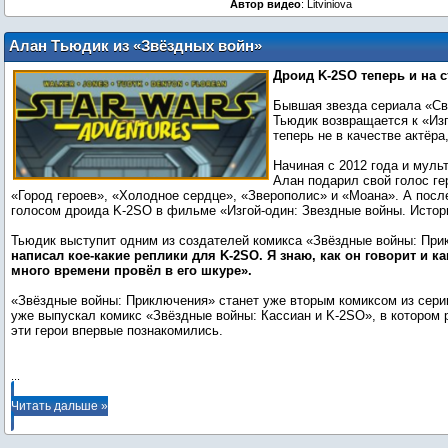
Автор видео
: Litviniova
Алан Тьюдик из «Звёздных войн»
создаст комикс по своему персонажу
Дроид K-2SO теперь и на 
Бывшая звезда сериала «Св
Тьюдик возвращается к «Из
теперь не в качестве актёра,
Начиная с 2012 года и мул
Алан подарил свой голос г
«Город героев», «Холодное сердце», «Зверополис» и «Моана». А посл
голосом дроида K-2SO в фильме «Изгой-один: Звездные войны. Истор
Тьюдик выступит одним из создателей комикса «Звёздные войны: Пр
написал кое-какие реплики для K-2SO. Я знаю, как он говорит и ка
много времени провёл в его шкуре».
«Звёздные войны: Приключения» станет уже вторым комиксом из сер
уже выпускал комикс «Звёздные войны: Кассиан и K-2SO», в котором 
эти герои впервые познакомились.
...
Читать дальше »