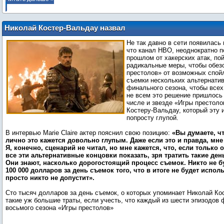
Николай Костер-Вальдау назвал
«глупым» план снять несколько
Не так давно в сети появилась
альтернативных концовок «Игры
что канал HBO, неоднократно 
престолов»
прошлом от хакерских атак, по
радикальные меры, чтобы обез
престолов» от возможных спойл
съемки нескольких альтернатив
финального сезона, чтобы всех
не всем это решение пришлось 
числе и звезде «Игры престол
Костеру-Вальдау, который эту 
попросту глупой.
В интервью Marie Claire актер пояснил свою позицию:
«Вы думаете, ч
лично это кажется довольно глупым. Даже если это и правда, мне 
Я, конечно, сценарий не читал, но мне кажется, что, если только
все эти альтернативные концовки показать, зря тратить такие день
Они знают, насколько дорогостоящий процесс съемок. Никто не б
100 000 долларов за день съемок того, что в итоге не будет испол
просто никто не допустит».
Сто тысяч долларов за день съемок, о которых упоминает Николай Ко
такие уж большие траты, если учесть, что каждый из шести эпизодов
восьмого сезона «Игры престолов»
...