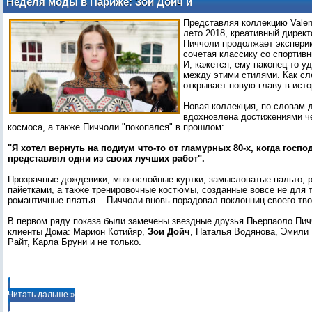
Неделя моды в Париже: Зои Дойч и
другие гости показа Valentino
Представляя коллекцию Valent
лето 2018, креативный дирек
Пиччоли продолжает экспери
сочетая классику со спорти
И, кажется, ему наконец-то у
между этими стилями. Как с
открывает новую главу в ист
Новая коллекция, по словам 
вдохновлена достижениями че
космоса, а также Пиччоли "покопался" в прошлом:
"Я хотел вернуть на подиум что-то от гламурных 80-х, когда госп
представлял одни из своих лучших работ".
Прозрачные дождевики, многослойные куртки, замысловатые пальто, 
пайетками, а также тренировочные костюмы, созданные вовсе не для т
романтичные платья... Пиччоли вновь порадовал поклонниц своего тво
В первом ряду показа были замечены звездные друзья Пьерпаоло Пич
клиенты Дома: Марион Котийяр,
Зои Дойч
, Наталья Водянова, Эмили 
Райт, Карла Бруни и не только.
...
Читать дальше »