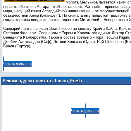
молота Мёльнира пытается найти с
попасть обратно в Асгард, чтобы остановить Рагнарёк – процесс разр
мира, несущий конец Асгардийской цивилизации – от могущественной 
безжалостной Хелы (Бланшетт). Но сначала ему предстоит выстоять 
гладиаторском поединке против одного из Мстителей – Невероятного 
Сценарий ленты написал Эрик Пирсон по сюжету Крэйга Кайла, Крист
Стефани Фольсом. Свои силы с Тором и Халком объединит Доктор Ст
Бенедикта Камбербэтча. Также в состав третьего «Тора» вошли Идрис
Джейми Александер (Сиф), Энтони Хопкинс (Один), Рэй Стивенсон (Во
Браун (Суртур),
...
Читать дальше »
Рекомендуем почитать. Limon_Fresh
...
Читать дальше »