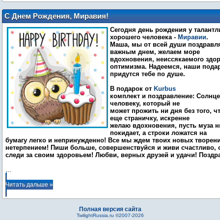
С Днем Рождения, Миравия!
Сегодня день рождения у талантл
хорошего человека -
Миравии
.
Маша, мы от всей души поздравля
важным днем, желаем море
вдохновения, неиссякаемого здо
оптимизма. Надеемся, наши пода
придутся тебе по душе.
В подарок от
Kurbus
комплект и поздравление: Солнце
человеку, который не
может прожить ни дня без того, ч
еще страничку, искренне
желаю вдохновения, пусть муза н
покидает, а строки ложатся на
бумагу легко и непринужденно! Все мы ждем твоих новых творени
нетерпением! Пиши больше, совершенствуйся и живи счастливо, 
следи за своим здоровьем! Любви, верных друзей и удачи! Поздр
...
Читать дальше »
Полная версия сайта
TwilightRussia.ru ©2007-2026