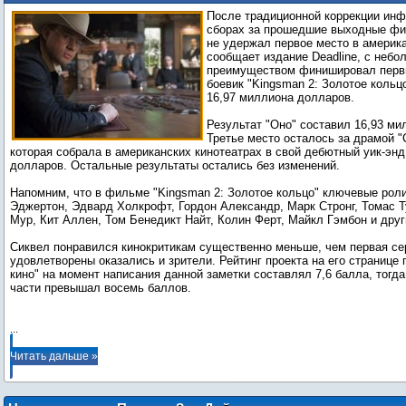
"Оно" лидерство в прокате
После традиционной коррекции инф
сборах за прошедшие выходные фи
не удержал первое место в америка
сообщает издание Deadline, с неб
преимуществом финишировал перв
боевик "Kingsman 2: Золотое кольц
16,97 миллиона долларов.
Результат "Оно" составил 16,93 ми
Третье место осталось за драмой 
которая собрала в американских кинотеатрах в свой дебютный уик-энд
долларов. Остальные результаты остались без изменений.
Напомним, что в фильме "Kingsman 2: Золотое кольцо" ключевые рол
Эджертон, Эдвард Холкрофт, Гордон Александр, Марк Стронг, Томас 
Мур, Кит Аллен, Том Бенедикт Найт, Колин Ферт, Майкл Гэмбон и друг
Сиквел понравился кинокритикам существенно меньше, чем первая се
удовлетворены оказались и зрители. Рейтинг проекта на его странице 
кино" на момент написания данной заметки составлял 7,6 балла, тогда
части превышал восемь баллов.
...
Читать дальше »