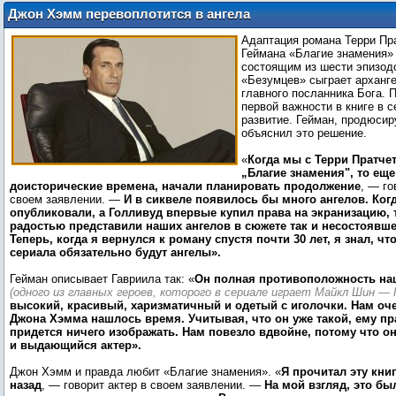
Джон Хэмм перевоплотится в ангела
для сериала «Благие знамения»
Адаптация романа Терри Пр
Геймана «Благие знамения»
состоящим из шести эпизод
«Безумцев» сыграет арханге
главного посланника Бога. 
первой важности в книге в 
развитие. Гейман, продюсир
объяснил это решение.
«
Когда мы с Терри Пратче
„Благие знамения", то еще 
доисторические времена, начали планировать продолжение
, — го
своем заявлении. —
И в сиквеле появилось бы много ангелов. Когд
опубликовали, а Голливуд впервые купил права на экранизацию, 
радостью представили наших ангелов в сюжете так и несостоявш
Теперь, когда я вернулся к роману спустя почти 30 лет, я знал, чт
сериала обязательно будут ангелы».
Гейман описывает Гавриила так: «
Он полная противоположность на
(одного из главных героев, которого в сериале играет Майкл Шин — П
высокий, красивый, харизматичный и одетый с иголочки. Нам оче
Джона Хэмма нашлось время. Учитывая, что он уже такой, ему пр
придется ничего изображать. Нам повезло вдвойне, потому что о
и выдающийся актер».
Джон Хэмм и правда любит «Благие знамения». «
Я прочитал эту книг
назад
, — говорит актер в своем заявлении. —
На мой взгляд, это б