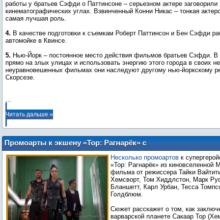
работы у братьев Сэфди о Паттинсоне – серьезном актере заговорили 
кинематографических углах. Взвинченный Конни Никас – тонкая актерс
самая лучшая роль.
4.
В качестве подготовки к съемкам Роберт Паттинсон и Бен Сэфди ра
автомойке в Квинсе.
5.
Нью-Йорк – постоянное место действия фильмов братьев Сэфди. В
прямо на злых улицах и использовать энергию этого города в своих н
неуравновешенных фильмах они наследуют другому нью-йоркскому р
Скорсезе.
...
Читать дальше »
Промоарты к экшену «Тор: Рагнарёк» с
Хемсвортом и Бланшетт
Несколько промоартов
к супергерой
«Тор: Рагнарёк» из киновселенной 
фильма от режиссера Тайки Вайтит
Хемсворт, Том Хиддлстон, Марк Ру
Бланшетт, Карл Урбан, Тесса Томп
Голдблюм.
Сюжет расскажет о том, как заключ
варварской планете Сакаар Тор (Хем