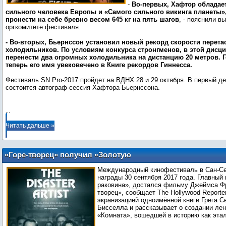
-
Во-первых, Хафтор обладает
сильного человека Европы и «Самого сильного викинга планеты»,
пронести на себе бревно весом 645 кг на пять шагов
, - пояснили вы
оргкомитете фестиваля.
- Во-вторых, Бьернссон установил новый рекорд скорости перета
холодильников. По условиям конкурса стронгменов, в этой дисц
перенести два огромных холодильника на дистанцию 20 метров. Г
теперь его имя увековечено в Книге рекордов Гиннесса.
Фестиваль SN Pro-2017 пройдет на ВДНХ 28 и 29 октября. В первый д
состоится автограф-сессия Хафтора Бьернссона.
...
Читать дальше »
«Горе-творец» получил «Золотую
раковину» фестиваля в Сан-Себастьяне
Международный кинофестиваль в Сан-Се
награды 30 сентября 2017 года. Главный 
раковина», достался фильму Джеймса Фр
творец», сообщает The Hollywood Reporte
экранизацией одноимённой книги Грега С
Бисселла и рассказывает о создании ле
«Комната», вошедшей в историю как этал