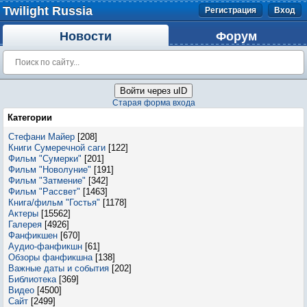
Twilight Russia
Регистрация
Вход
Новости
Форум
Войти через uID
Старая форма входа
Категории
Стефани Майер
[208]
Книги Сумеречной саги
[122]
Фильм "Сумерки"
[201]
Фильм "Новолуние"
[191]
Фильм "Затмение"
[342]
Фильм "Рассвет"
[1463]
Книга/фильм "Гостья"
[1178]
Актеры
[15562]
Галерея
[4926]
Фанфикшен
[670]
Аудио-фанфикшн
[61]
Обзоры фанфикшна
[138]
Важные даты и события
[202]
Библиотека
[369]
Видео
[4500]
Сайт
[2499]