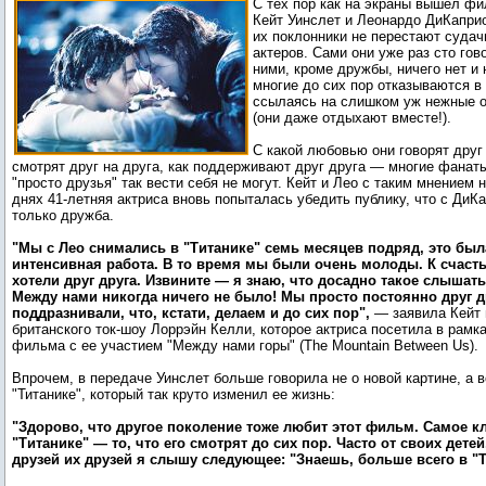
С тех пор как на экраны вышел фи
Кейт Уинслет и Леонардо ДиКаприо
их поклонники не перестают судач
актеров. Сами они уже раз сто гов
ними, кроме дружбы, ничего нет и 
многие до сих пор отказываются в 
ссылаясь на слишком уж нежные о
(они даже отдыхают вместе!).
С какой любовью они говорят друг 
смотрят друг на друга, как поддерживают друг друга — многие фанат
"просто друзья" так вести себя не могут. Кейт и Лео с таким мнением н
днях 41-летняя актриса вновь попыталась убедить публику, что с ДиК
только дружба.
"Мы с Лео снимались в "Титанике" семь месяцев подряд, это был
интенсивная работа. В то время мы были очень молоды. К счаст
хотели друг друга. Извините — я знаю, что досадно такое слышать
Между нами никогда ничего не было! Мы просто постоянно друг д
поддразнивали, что, кстати, делаем и до сих пор",
— заявила Кейт 
британского ток-шоу Лоррэйн Келли, которое актриса посетила в рамк
фильма с ее участием "Между нами горы" (The Mountain Between Us).
Впрочем, в передаче Уинслет больше говорила не о новой картине, а в
"Титанике", который так круто изменил ее жизнь:
"Здорово, что другое поколение тоже любит этот фильм. Самое к
"Титанике" — то, что его смотрят до сих пор. Часто от своих детей
друзей их друзей я слышу следующее: "Знаешь, больше всего в "