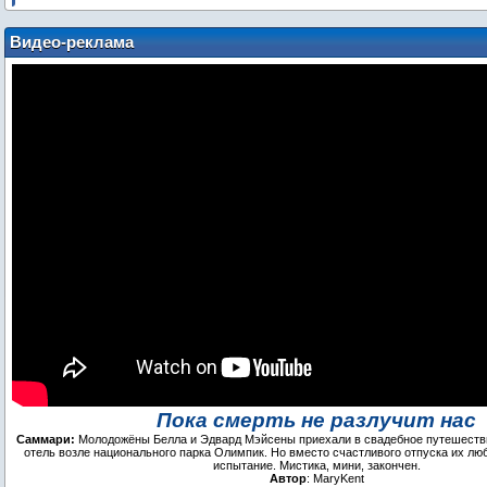
Видео-реклама
Пока смерть не разлучит нас
Саммари:
Молодожёны Белла и Эдвард Мэйсены приехали в свадебное путешеств
отель возле национального парка Олимпик. Но вместо счастливого отпуска их л
испытание. Мистика, мини, закончен.
Автор
: MaryKent