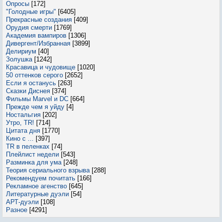
Опросы
[172]
"Голодные игры"
[6405]
Прекрасные создания
[409]
Орудия смерти
[1769]
Академия вампиров
[1306]
Дивергент/Избранная
[3899]
Делириум
[40]
Золушка
[1242]
Красавица и чудовище
[1020]
50 оттенков серого
[2652]
Если я останусь
[263]
Сказки Диснея
[374]
Фильмы Marvel и DC
[664]
Прежде чем я уйду
[4]
Ностальгия
[202]
Утро, TR!
[714]
Цитата дня
[1770]
Кино с ...
[397]
TR в пеленках
[74]
Плейлист недели
[543]
Разминка для ума
[248]
Теория сериального взрыва
[288]
Рекомендуем почитать
[166]
Рекламное агенство
[645]
Литературные дуэли
[54]
АРТ-дуэли
[108]
Разное
[4291]