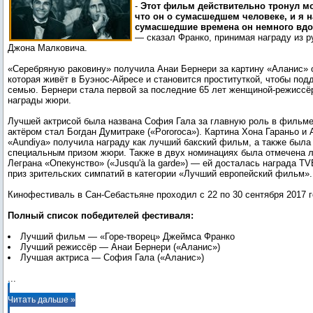
-
Этот фильм действительно тронул мо
что он о сумасшедшем человеке, и я н
сумасшедшие времена он немного вдо
— сказал Франко, принимая награду из р
Джона Малковича.
«Серебряную раковину» получила Анаи Бернери за картину «Аланис» 
которая живёт в Буэнос-Айресе и становится проституткой, чтобы по
семью. Бернери стала первой за последние 65 лет женщиной-режиссё
награды жюри.
Лучшей актрисой была названа София Гала за главную роль в фильм
актёром стал Богдан Думитраке («Pororoca»). Картина Хона Гараньо и
«Aundiya» получила награду как лучший бакский фильм, а также была
специальным призом жюри. Также в двух номинациях была отмечена л
Леграна «Опекунство» («Jusqu'à la garde») — ей досталась награда TVE
приз зрительских симпатий в категории «Лучший европейский фильм».
Кинофестиваль в Сан-Себастьяне проходил с 22 по 30 сентября 2017 г
Полный список победителей фестиваля:
Лучший фильм — «Горе-творец» Джеймса Франко
Лучший режиссёр — Анаи Бернери («Аланис»)
...
Читать дальше »