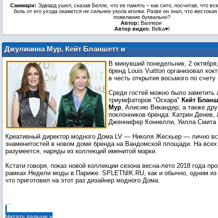
Саммари:
Эдвард ушел, сказав Белле, что ее память – как сито, посчитав, что вск
боль от его ухода окажется не сильнее укола иголки. Разве он знал, что жестокая
пожелание буквально?
Автор:
Валлери
Автор видео
: Belka♥l
Джулианна Мур, Кейт Бланшетт и
другие на открытии бутика Louis Vuitton
В минувший понедельник, 2 октября
в Париже
бренд Louis Vuitton организовал ко
в честь открытия восьмого по счету
Среди гостей можно было заметить 
триумфаторов "Оскара"
Кейт Бланш
Мур
, Алисию Викандер, а также дру
поклонников бренда: Катрин Денев, 
Дженнифер Коннелли, Уилла Смита и
Креативный директор модного Дома LV — Николя Жескьер — лично в
знаменитостей в новом доме бренда на Вандомской площади. На всех 
разумеется, наряды из коллекций именитой марки.
Кстати говоря, показ новой коллекции сезона весна-лето 2018 года пр
рамках Недели моды в Париже. SPLETNIK.RU, как и обычно, одним из
что приготовил на этот раз дизайнер модного Дома.
...
Читать дальше »