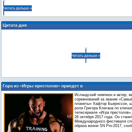
Читать дальше »
Цитата дня
...
Читать дальше »
Гора из «Игры престолов» приедет в
Москву в октябре
Исландский чемпион и актер, м
соревнований за звание «Самы
планеты» Хафтор Бьернссон, ш
роли Григора Клигана по кличке
телесериале «Игра престолов»,
26 октября 2017 года. Он стане
Международного фестиваля спо
образа жизни SN Pro-2017, со