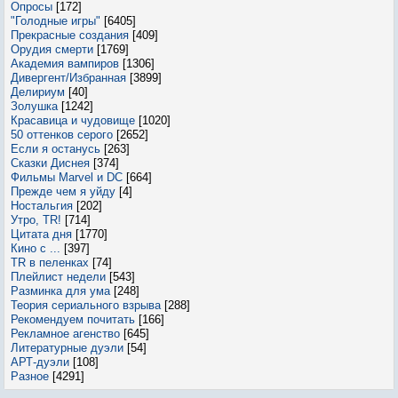
Опросы
[172]
"Голодные игры"
[6405]
Прекрасные создания
[409]
Орудия смерти
[1769]
Академия вампиров
[1306]
Дивергент/Избранная
[3899]
Делириум
[40]
Золушка
[1242]
Красавица и чудовище
[1020]
50 оттенков серого
[2652]
Если я останусь
[263]
Сказки Диснея
[374]
Фильмы Marvel и DC
[664]
Прежде чем я уйду
[4]
Ностальгия
[202]
Утро, TR!
[714]
Цитата дня
[1770]
Кино с ...
[397]
TR в пеленках
[74]
Плейлист недели
[543]
Разминка для ума
[248]
Теория сериального взрыва
[288]
Рекомендуем почитать
[166]
Рекламное агенство
[645]
Литературные дуэли
[54]
АРТ-дуэли
[108]
Разное
[4291]