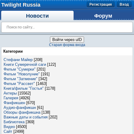
Twilight Russia
Регистрация
Вход
Новости
Форум
Войти через uID
Старая форма входа
Категории
Стефани Майер
[208]
Книги Сумеречной саги
[122]
Фильм "Сумерки"
[201]
Фильм "Новолуние"
[191]
Фильм "Затмение"
[342]
Фильм "Рассвет"
[1463]
Книга/фильм "Гостья"
[1178]
Актеры
[15562]
Галерея
[4926]
Фанфикшен
[670]
Аудио-фанфикшн
[61]
Обзоры фанфикшна
[138]
Важные даты и события
[202]
Библиотека
[369]
Видео
[4500]
Сайт
[2499]