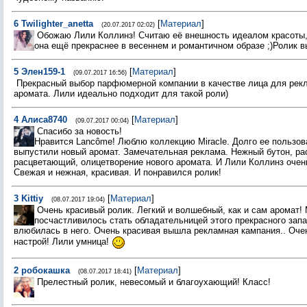
6
Twilighter_anetta
[
Материал
]
(20.07.2017 02:02)
Обожаю Лили Коллинз! Считаю её внешность идеалом красоты,
она ещё прекраснее в весеннем и романтичном образе ;)Ролик
5
Элен159-1
[
Материал
]
(09.07.2017 16:56)
Прекрасный выбор парфюмерной компании в качестве лица для рек
аромата. Лили идеально подходит для такой роли)
4
Алиса8740
[
Материал
]
(09.07.2017 00:04)
Спасибо за новость!
Нравится Lancôme! Люблю коллекцию Miracle. Долго ее пользова
выпустили новый аромат. Замечательная реклама. Нежный бутон, р
расцветающий, олицетворение нового аромата. И Лили Коллинз очен
Свежая и нежная, красивая. И понравился ролик!
3
Kittiy
[
Материал
]
(08.07.2017 19:04)
Очень красивый ролик. Легкий и волшебный, как и сам аромат!
посчастливилось стать обладательницей этого прекрасного запа
влюбилась в него. Очень красивая вышла рекламная кампания.. Оче
настрой! Лили умница!
2
робокашка
[
Материал
]
(08.07.2017 18:41)
Прелестный ролик, невесомый и благоухающий! Класс!