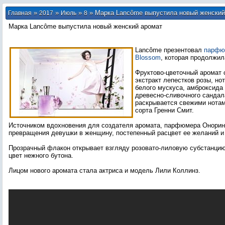
»
»
»
» Марка Lancôme выпустила новый женский
Главная
2017
Июль
8
Марка Lancôme выпустила новый женский аромат
Lancôme презентовал
парфюм
Blossom
, которая продолжил
Фруктово-цветочный аромат 
экстракт лепестков розы, но
белого мускуса, амброксида
древесно-сливочного сандал
раскрывается свежими нотам
сорта Гренни Смит.
Источником вдохновения для создателя аромата, парфюмера Онорин
превращения девушки в женщину, постепенный расцвет ее желаний и
Прозрачный флакон открывает взгляду розовато-лиловую субстанц
цвет нежного бутона.
Лицом нового аромата стала актриса и модель Лили Коллинз.