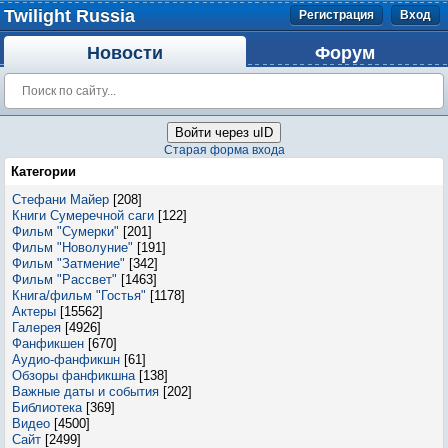
Twilight Russia
Регистрация
Вход
Новости
Форум
Войти через uID
Старая форма входа
Категории
Стефани Майер
[208]
Книги Сумеречной саги
[122]
Фильм "Сумерки"
[201]
Фильм "Новолуние"
[191]
Фильм "Затмение"
[342]
Фильм "Рассвет"
[1463]
Книга/фильм "Гостья"
[1178]
Актеры
[15562]
Галерея
[4926]
Фанфикшен
[670]
Аудио-фанфикшн
[61]
Обзоры фанфикшна
[138]
Важные даты и события
[202]
Библиотека
[369]
Видео
[4500]
Сайт
[2499]