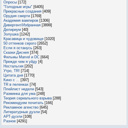
Опросы
[172]
"Голодные игры"
[6405]
Прекрасные создания
[409]
Орудия смерти
[1769]
Академия вампиров
[1306]
Дивергент/Избранная
[3899]
Делириум
[40]
Золушка
[1242]
Красавица и чудовище
[1020]
50 оттенков серого
[2652]
Если я останусь
[263]
Сказки Диснея
[374]
Фильмы Marvel и DC
[664]
Прежде чем я уйду
[4]
Ностальгия
[202]
Утро, TR!
[714]
Цитата дня
[1770]
Кино с ...
[397]
TR в пеленках
[74]
Плейлист недели
[543]
Разминка для ума
[248]
Теория сериального взрыва
[288]
Рекомендуем почитать
[166]
Рекламное агенство
[645]
Литературные дуэли
[54]
АРТ-дуэли
[108]
Разное
[4291]