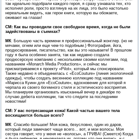
так идеально подобрали каждого героя, я сразу узнавала тех, кто
исполнял роли, просто взглянув на их лица, это было настолько
нереальным видеть, как герои книги, которую вы обожаете,
оживают на глазах!
СМ: Как вы проводили свое свободное время, когда не были
задействованы в съемках?
МК
: Большую часть времени я профессиональный жонглер. (но не
мячами, огнем или еще чем-то подобным.) Фотография, йога,
продюсирование, писательство, как вы это называете! В прошлом
году я была особенно занята, так как недавно создала
продюсерскую компанию с несколькими своими коллегами, под
названием «Monarch Media Productions», и сейчас мы
присматриваемся к проекту «Pilot», который мы спонсировали.
Также недавно я объединилась с «EcoCouture» (линия экологичной
одежды), чтобы создать весеннюю коллекцию под названием
«Марисса Куинн для «EcoCouture», вдохновение для которой я
черпала из своего богемного стиля и эстетического восприятия.
Мы планируем организовать изысканный вечер в декабре по
случаю дебюта коллекции, так что следите за последними
новостями!
СМ: У вас потрясающая кожа! Какой частью вашего тела
восхищаются больше всего?
МК
: Спасибо большое! Моя кожа, безусловно, один из даров,
который люди замечают чаще всего… вот, и мои волосы. Моя
сестра говорит, что у меня не «волосы», а ГРИВА! (Смеется) Когда
я была ребенком, я ненавидела их, потому что они вились, и с