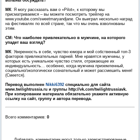
вольны обсуждать?
МК
: Я могу рассказать вам о «Pilot», к которому мы
присматриваемся – вы можете посмотреть трейлер на
www.youtube.com/sweetmaryandjane. Он выиграл несколько наград
на фестивалях по всей стране, так что мы очень взволнованы
этим.
СМ: Что наиболее привлекательно в мужчине, на которого
упадет ваш взгляд?
МК
: Уверенность в себе, чувство юмора и мой собственный топ-3
факторов привлекательных парней. Мне нравятся мужчины, у
которых есть уникальное чувство стиля, отражающее их
индивидуальность… особенно, когда мужчина приземленный,
социально/экологически сознательный и может рассмешить меня!
(Смеется).
Перевод выполнен
Nikki6392
специально для сайта
www.twilightrussia.ru и группы http://vk.com/twilightrussiavk.
При копировании материала обязательно укажите активную
ссылку на сайт, группу и автора перевода.
Всего комментариев
:
0
Добавлять комментарии могут только зарегистрированные