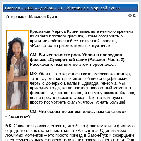
»
»
»
» Интервью с Марисой Куинн
Главная
2012
Декабрь
13
Интервью с Марисой Куинн
00:22
Красавица Мариса Куинн выделила немного времени
из своего плотного графика, чтобы поговорить о
принятии собственной естественной красоты,
«Рассвете» и привлекательных мужчинах.
СМ: Вы исполняете роль Уйлин в последнем
фильме «Сумеречной саги» (Рассвет: Часть 2).
Расскажите немного об этом персонаже…
МК:
Уйлин – это коренная южно-американка-вампир,
тетя Науэля, который имеет общие специфические
черты с дочерью Беллы и Эдварда Ренесми. Мы
приходим тогда, когда настает поворотный момент в
фильме… и, честно говоря, я не могу сказать больше,
иначе просто раскрою сюжет. Так что вам нужно
просто посмотреть фильм, чтобы узнать больше!
СМ: Что особенно запомнилось вам со съемок
«Рассвета»?
МК
: Сначала я должна сказать, что была фанатом книг и фильмов
еще до того, как стала сниматься в «Рассвете». Один из моих
любимых моментов – это просто приезд в Батон-Руж и созерцание
всех «сумеречных» «героев», гуляющих вокруг нашего отеля. Они