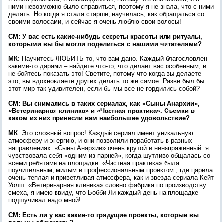
ними невозможно было справиться, поэтому я не знала, что с ними
делать. Но когда я стала старше, научилась, как обращаться со
своими волосами, и сейчас я очень люблю свои волосы!
СМ: У вас есть какие-нибудь секреты красоты или ритуалы,
которыми вы бы могли поделиться с нашими читателями?
МК
: Научитесь ЛЮБИТЬ то, что вам дано. Каждый благословлен
какими-то дарами – найдите что-то, что делает вас особенным, и
не бойтесь показать это! Светите, потому что когда вы делаете
это, вы вдохновляете других делать то же самое. Разве был бы
этот мир так удивителен, если бы мы все не гордились собой?
СМ: Вы снимались в таких сериалах, как «Сыны Анархии»,
«Ветеринарная клиника» и «Частная практика». Съемки в
каком из них принесли вам наибольшее удовольствие?
МК
: Это сложный вопрос! Каждый сериал имеет уникальную
атмосферу и энергию, и они позволили поработать в разных
направлениях. «Сыны Анархии» очень крутой и ненапряженный: я
чувствовала себя «одним из парней», когда шутливо общалась со
всеми ребятами на площадке. «Частная практика» была
поучительным, милым и профессиональным проектом , где царила
очень теплая и приветливая атмосфера, как и звезда сериала Кейт
Уолш. «Ветеринарная клиника» словно фабрика по производству
смеха, я имею ввиду, что Бобби Ли каждый день на площадке
подшучивал надо мной!
СМ: Есть ли у вас какие-то грядущие проекты, которые вы