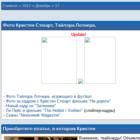
»
»
»
17
Главная
2012
Декабрь
Фото Кристен Стюарт, Тэйлора Лотнера,
Ли Пейса и новый кадр из "Затмения"
Update!
-
Фото Тэйлора Лотнера, играющего в футбол
-
Фото за кадром с Кристен Стюарт фильма "На дороге"
-
Новый кадр из "Затмения"
-
Ли Пейс в фильме "The Hobbit / Хоббит"
(спойлер-кадры)
-
Сканы "Newsweek Magazine"
Приобретите платье, в котором Кристен
Стюарт блистала на премьере фильма
Внимание, твайхарды! Объявл
«Сумерки. Сага. Рассвет – Часть 2»