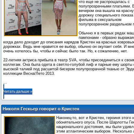
что еще не распрощалась с
полупрозрачными платьями. 
вечером она вышла на красн
дорожку специального показа
фильма в сексуальном
полупрозрачном раздельном 
Обычно я в первых рядах ма
пампонами - образно выражаяс
когда дело доходит до описания нарядов Кристен на красных ковровы
дорожках. Ведь мне нравится ее выбор, обычно он окупает себя. И мн
очень хотелось бы, чтобы и сейчас было так. Но, к сожалению, нет.
22-летняя актриса прибыла в театр SVA, чтобы присоединиться к свои
коллегам. Она была одета в светло-голубой лиф и парные ему шорты 
высокой талией под расшитой бисером полупрозрачной тканью от Эрд
...
Читать дальше »
Николя Гескьер говорит о Кристен
Стюарт в Le Figaro (Франция)
Наконец-то, вот и Кристен, героиня этого 
обонятельного опуса. После Шарлотты Ге
национального достояния, мы были удив
этим атлантическим выбором. Несколько 