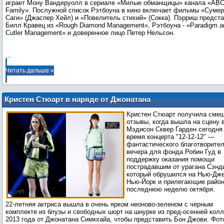
играет Мону Вандеруолл в сериале «Милые обманщицы» канала «АB
Family». Послужной список Рэтбоуна в кино включает фильмы «Суме
Саги» (Джаспер Хейл) и «Повелитель стихий» (Сокка). Пэрриш предст
Билл Кравец из «Rough Diamond Management», Рэтбоуна - «Paradigm a
Cutler Management» и доверенное лицо Петер Нельсон.
...
Читать дальше »
Кристен Стюарт в наряде от Джонатана
Симкхаи на концерте “12-12-12″
Кристен Стюарт получила сме
отзывы, когда вышла на сцену 
Мэдисон Сквер Гарден сегодня
время концерта "12-12-12″ —
фантастического благотворите
вечера для фонда Робин Гуд в
поддержку оказания помощи
пострадавшим от урагана Сэнд
который обрушился на Нью-Дже
Нью-Йорк и прилегающие райо
последнюю неделю октября.
22-летняя актриса вышла в очень ярком неоново-зеленом с черным
комплекте из блузы и свободных шорт на шнурке из пред-осенней кол
2013 года от Джонатана Симкхайа, чтобы представить Бон Джови. Фот