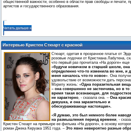
общественной важности, особенно в области прав свободы и печати, п
артистов и государственного образования.
...
Читать дальше »
Интервью Кристен Стюарт с красной
дорожки нью-йоркской премьеры «На
Стюарт, одетая в прозрачное платье от Эрд
дороге»
розовые лодочки от Кристиана Лабутена, ск
что первый раз прочитала «На дороге» еще
«
будучи новичком в старшей школе, она
определенно что-то изменила во мне, и 
меня началось что-то новое
». Она получ
удовольствие от возможности дать персон
Мэрилу жизнь: «
Одна поразительная вещь
– она совершенно не застенчива, но в то
время такая всезнающая, для подростко
не характерно
, - сказала она. –
Она краси
девушка, и она заразительно и
обескураживающе настоящая».
«
Я думаю, это был немного более навод
на размышления период времени
, - сказ
Кристен Стюарт на премьере ее фильма «На дороге», в основу которог
роман Джека Керуака 1951 года. –
Это явно невероятно разные обр