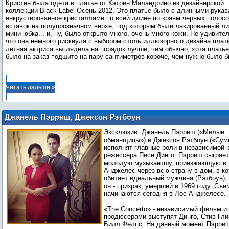
Кристен была одета в платье от Кэтрин Маландрино из дизайнерской
коллекции Black Label Осень 2012. Это платье было с длинными рукав
инкрустированное кристаллами по всей длине по краям черных полосо
вставок на полупрозначном верхе, под которым были лакированный л
мини-юбка... и, ну, было открыто много, очень много кожи. Не удивите
что она немного рискнула с выбором столь иллюзорного дизайна плать
летняя актриса выглядела на порядок лучше, чем обычно, хотя платье
...
Читать дальше »
Джанель Пэрриш, Джексон Рэтбоун
снимутся в фильме «The Concerto»
Эксклюзив: Джанель Пэрриш («Милые
обманщицы») и Джексон Рэтбоун («Сум
исполнят главные роли в независимой 
режиссера Песе Динго. Пэрриш сыграет
молодую музыкантшу, приезжающую в 
Анджелес через всю страну в дом, в к
обитает идеальный мужчина (Рэтбоун),
он - призрак, умерший в 1969 году. Съе
начинаются сегодня в Лос-Анджелесе.
«The Concerto» - независимый фильм и
продюсерами выступят Динго, Стив Гли
Билл Фелпс. На данный момент Пэрри