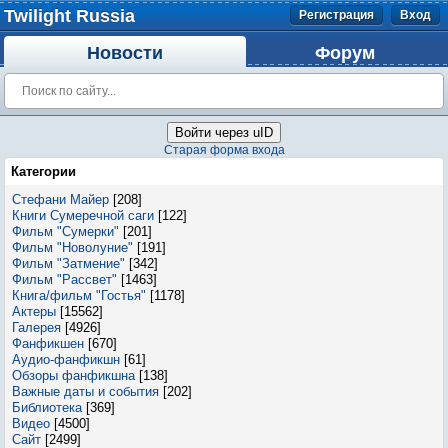
Twilight Russia
Регистрация
Вход
Новости
Форум
Войти через uID
Старая форма входа
Категории
Стефани Майер
[208]
Книги Сумеречной саги
[122]
Фильм "Сумерки"
[201]
Фильм "Новолуние"
[191]
Фильм "Затмение"
[342]
Фильм "Рассвет"
[1463]
Книга/фильм "Гостья"
[1178]
Актеры
[15562]
Галерея
[4926]
Фанфикшен
[670]
Аудио-фанфикшн
[61]
Обзоры фанфикшна
[138]
Важные даты и события
[202]
Библиотека
[369]
Видео
[4500]
Сайт
[2499]