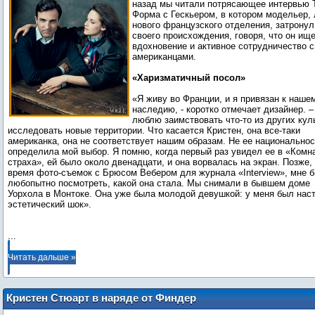
назад мы читали потрясающее интервью 
Форма с Гескьером, в котором модельер,
нового французского отделения, затронул
своего происхождения, говоря, что он ищ
вдохновение и активное сотрудничество с
американцами.
«Харизматичный посол»
«Я живу во Франции, и я привязан к наше
наследию, - коротко отмечает дизайнер. –
люблю заимствовать что-то из других кул
исследовать новые территории. Что касается Кристен, она все-таки
американка, она не соответствует нашим образам. Не ее национальнос
определила мой выбор. Я помню, когда первый раз увидел ее в «Комн
страха», ей было около двенадцати, и она ворвалась на экран. Позже,
время фото-съемок с Брюсом Вебером для журнала «Interview», мне 
любопытно посмотреть, какой она стала. Мы снимали в бывшем доме
Уорхола в Монтоке. Она уже была молодой девушкой: у меня был нас
эстетический шок».
...
Читать дальше »
Кристен Стюарт в наряде от Финдер
Киперс и Бэнд оф Аусайдерс на шоу