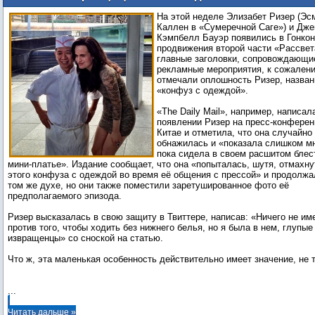
из-за конфуза с одеждой
На этой неделе Элизабет Ризер (Эс
Каллен в «Сумеречной Саге») и Дж
Кэмпбелл Бауэр появились в Гонкон
продвижения второй части «Рассвет
главные заголовки, сопровождающи
рекламные мероприятия, к сожален
отмечали оплошность Ризер, назва
«конфуз с одеждой».
«The Daily Mail», например, написал
появлении Ризер на пресс-конферен
Китае и отметила, что она случайно
обнажилась и «показала слишком мн
пока сидела в своем расшитом блес
мини-платье». Издание сообщает, что она «попыталась, шутя, отмахну
этого конфуза с одеждой во время её общения с прессой» и продолжа
том же духе, но они также поместили заретушированное фото её
предполагаемого эпизода.
Ризер высказалась в свою защиту в Твиттере, написав: «Ничего не им
против того, чтобы ходить без нижнего белья, но я была в нем, глупые
извращенцы» со сноской на статью.
Что ж, эта маленькая особенность действительно имеет значение, не 
...
Читать дальше »