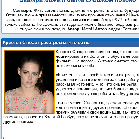
Саммари:
Жить сегодняшним днём или строить планы на будуще
Отрицать любые привязанности или иметь прочные отношения? Неж
заводить новые знакомства или навязывание своей дружбы? Тебе ос
только выбрать. Но сделать это надо как можно быстрее, ведь завтр
быть уже слишком поздно.
Автор:
MetoU
Автор видео:
Топтыжк
Кристен Стюарт расстроена, что ее не
номинировали на Золотой Глобус
Кристен Стюарт недовольна тем, что ее не
номинировали на Золотой Глобус за ее рол
фильме «На дороге». Актриса считает это
неуважением к себе.
«Кристен, как и любой актер или актриса, х
уважения и вознаграждения за свою работу,
рассказал источник. – То, что она не была
удостоена номинации, только больше подо
ее стремление лучше работать в будущем»
Тем не менее, Стюарт еще держит свои кул
ждет номинаций в других премиях. «Не все
премии объявили свои номинации, так что о
возможно, пропустит Золотой Глобус, но это не значит, что она пропус
другие премии».
...