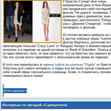
У Кристен Стюарт был очень
Джона Стюарта
напряженный день в Нью-Йорке,
она продвигала свой последни
фильм "На дороге" позавчера. 
дневных пресс-джанкетов, еще
премьеры, она посетила "Ежед
шоу с Джоном Стюартом”, чтоб
поговорить о фильме.
22-летняя актриса прибыла на 
в крутых кожаных кедах "Leyton
Доктор Мартенса, дополнив его
облегающим платьем "Crazy Love” от Финдерс Киперс в бежево-черны
полосках и в пиджаке на одной пуговице от Band of Outsiders. Платье
по идее облегать тело, но мне нравится, что на Кристен оно немного ви
Так оно лучше всего гармонирует с мальчишечьим кроем ее пиджака.
И хотя она переобулась в
черные туфли на шпильке "Pigalle”
от Крист
Лабутена для самого интервью, в кедах все же было лучше совмещат
себе этакий образ сексуального сорванца. Боже, я становлюсь похожи
...
Читать дальше »
Интервью со звездой «Сумеречной
Саги», Маккензи Фой