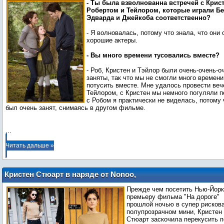
- Ты была взволнованна встречей с Крист
Робертом и Тейлором, которые играли Бе
Эдварда и Джейкоба соответственно?
- Я волновалась, потому что знала, что они 
хорошие актеры.
- Вы много времени тусовались вместе?
- Роб, Кристен и Тэйлор были очень-очень-о
заняты, так что мы не смогли много времени
потусить вместе. Мне удалось провести веч
Тейлором, с Кристен мы немного погуляли 
с Робом я практически не виделась, потому 
был очень занят, снимаясь в другом фильме.
...
Читать дальше »
Кристен Стюарт в наряде от Nonoo,
Riller & Fount и 7 For All Mankind на
Прежде чем посетить Нью-Йор
пресс-джанкете в Нью-Йорке
премьеру фильма "На дороге"
прошлой ночью в супер рисков
полупрозрачном мини, Кристен
Стюарт заскочила перекусить 