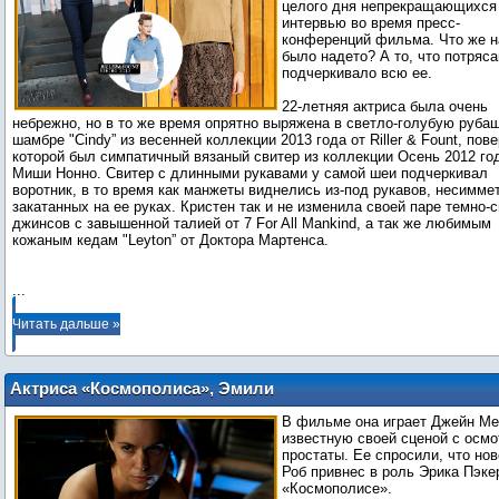
целого дня непрекращающихся
интервью во время пресс-
конференций фильма. Что же н
было надето? А то, что потря
подчеркивало всю ее.
22-летняя актриса была очень
небрежно, но в то же время опрятно выряжена в светло-голубую рубаш
шамбре "Cindy” из весенней коллекции 2013 года от Riller & Fount, пов
которой был симпатичный вязаный свитер из коллекции Осень 2012 го
Миши Нонно. Свитер с длинными рукавами у самой шеи подчеркивал
воротник, в то время как манжеты виднелись из-под рукавов, несимме
закатанных на ее руках. Кристен так и не изменила своей паре темно-
джинсов с завышенной талией от 7 For All Mankind, а так же любимым
кожаным кедам "Leyton” от Доктора Мартенса.
...
Читать дальше »
Актриса «Космополиса», Эмили
Хэмпшир говорит о Роберте Паттинсоне
В фильме она играет Джейн М
известную своей сценой с осм
простаты. Ее спросили, что нов
Роб привнес в роль Эрика Пэке
«Космополисе».