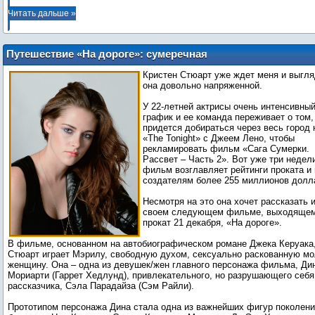
Читать дальше »
Путешествие «На дороге»: сумеречная
звезда Кристен Стюарт открывает
Кристен Стюарт уже ждет меня и выгля
новую главу в своей жизни
она довольно напряженной.
У 22-летней актрисы очень интенсивны
график и ее команда переживает о том,
придется добираться через весь город 
«The Tonight» с Джеем Лено, чтобы
рекламировать фильм «Сага Сумерки.
Рассвет – Часть 2». Вот уже три недел
фильм возглавляет рейтинги проката и
создателям более 255 миллионов долл
Несмотря на это она хочет рассказать и
своем следующем фильме, выходящем
прокат 21 декабря, «На дороге».
В фильме, основанном на автобиографическом романе Джека Керуака
Стюарт играет Мэрилу, свободную духом, сексуально раскованную м
женщину. Она – одна из девушек/жен главного персонажа фильма, Ди
Мориарти (Гаррет Хедлунд), привлекательного, но разрушающего себя
рассказчика, Сэла Парадайза (Сэм Райли).
Прототипом персонажа Дина стала одна из важнейших фигур поколен