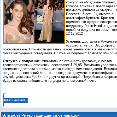
конкурс на обладание платьем,
которое Кристен Стюарт одева
премьеру фильма «Сумерки. Са
Рассвет – Часть 2», вместе с
автографом Кристен. Кристен
сделала это щедрое пожертвов
поддержку Robin Hood, когда о
одной из ведущих во время кон
12.12.2012 г.
Условия
: Доставка в Рождеств
осуществляется. Это добровол
пожертвование. Стоимость доставки может увеличиться в зависимости
места нахождения победителя. Платье не подлежит возврату или обме
Отгрузка и получение
: минимальная стоимость доставки, с учётом
транспортировки и страховки, составляет $ 29,95. Возможно увеличен
стоимости доставки в связи с местонахождением победителя. Возмож
предоставление копий билетов, проездных документов и сертификато
службы доставки FedEx или других организаций. Подробная информа
будет выслана победителю тендера по электронной почте.
...
Читать дальше »
Элизабет Ризер защищается от нападок