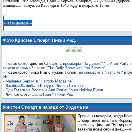
битников, Нил Кэссиди, Сэла – Керуак, а Мерилу – Лу-Энн Хендерсон,
...
Читать дальше »
Фото Кристен Стюарт, Никки Рид,
Майанны Бёринг, Джэйми Кэмпбелл
Баэура, Эди Гатеги и Эшли Грин
- Новые фото Кристен Стюарт:
с премьеры "На дороге"
*
с After Party 
показа фильма
*
после "The Daily Show with Jon Stewart"
- Новые фото Никки Рид с мужем Полом:
на концерте в Nashville
*
в Be
Hills
-
Майанна Бёринг в "Harrods Magazine"
-
Джэйми Кэмпбелл Баэур с Лили в Гонконге
-
Эди Гатеги на Bagatelle And Perrier Jouet Holiday Event
- Личные фото:
Эшли Грин
*
Никки Рид
Кристен Стюарт в наряде от Эрдема на
Нью-Йоркской премьере фильма "На
Прошлым вечером, когда Кри
дороге"
Стюарт посетила Нью-Йоркск
премьеру фильма "На дороге"
заявила всем своим внешним