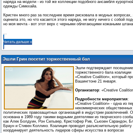
наряда на модели - из той же коллекции подобного ансамбля курортно
одежды Симкхайа.
Кристен много раз за последнее время рисковала в модных вопросах, 
оценила это, но что касается этого наряда, не могу ничего с собой под
...
Читать дальше »
Эшли Грин посетит торжественный бал
коалиции «Creative Coalition» (21 января
Эшли подтверждает посещение
2013 года)
торжественного бала коалиции
«Creative Coalition», который пр
Вашингтоне 21 января.
Организатор
: «Creative Coalitio
Подробности мероприятия
:
«Creative Coalition» - одна из п
некоммерческих общественных
политических правозащитных организаций в индустрии развлечений. 
основана в 1989 году такими видными деятелями из творческого сооб
как Алек Болдуин, Рон Сильвер, Кристофер Рив, Сьюзен Сарандон, Б
Браун и Стивен Коллинз. Коалиция проводит разъяснительную работу
координирует деятельность лидеров сферы искусства в вопросах