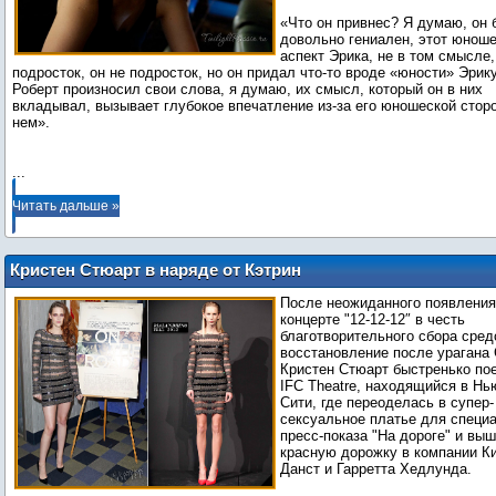
«Что он привнес? Я думаю, он 
довольно гениален, этот юнош
аспект Эрика, не в том смысле,
подросток, он не подросток, но он придал что-то вроде «юности» Эрику
Роберт произносил свои слова, я думаю, их смысл, который он в них
вкладывал, вызывает глубокое впечатление из-за его юношеской стор
нем».
...
Читать дальше »
Кристен Стюарт в наряде от Кэтрин
Маландрино на специальном показе
После неожиданного появления
"На дороге" в Нью-Йорке
концерте "12-12-12″ в честь
благотворительного сбора сред
восстановление после урагана 
Кристен Стюарт быстренько по
IFC Theatre, находящийся в Нь
Сити, где переоделась в супер-
сексуальное платье для специ
пресс-показа "На дороге" и вы
красную дорожку в компании К
Данст и Гарретта Хедлунда.