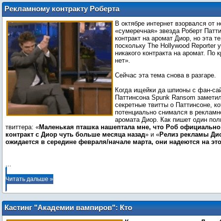
Рекламному контракту Роберта
Паттинсона с Диор наконец-то дали
В октябре интернет взорвался от н
ход?
«сумеречная» звезда Роберт Патт
контракт на аромат Диор, но эта т
поскольку The Hollywood Reporter 
никакого контракта на аромат. По 
нет».
Сейчас эта тема снова в разгаре.
Когда ищейки да шпионы с фан-са
Паттинсона Spunk Ransom заметил
секретные твитты о Паттинсоне, к
потенциально снимался в рекламн
аромата Диор. Как пишет один пол
твиттера: «
Маленькая пташка нашептала мне, что Роб официально
контракт с Диор чуть больше месяца назад
» и «
Релиз рекламы Ди
ожидается в середине февраля/начале марта, они надеются на эт
...
Читать дальше »
Кастинг "Академии вампиров": Кто
должен сыграть Лиссу?