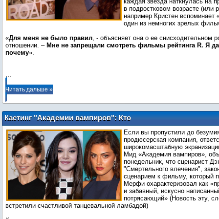
каждая звезда наткнулась на п
в подростковом возрасте (или р
например Кристен вспоминает «
один из немногих зрелых фильм
«
Для меня не было правил
, - объясняет она о ее снисходительном 
отношении. –
Мне не запрещали смотреть фильмы рейтинга R. Я да
почему
».
...
Читать дальше »
Кастинг "Академии вампиров": Кто
должен сыграть Розу?
Если вы пропустили до безуми
продюсерская компания, ответс
широкомасштабную экранизаци
Мид «Академия вампиров», объ
понедельник, что сценарист Дэ
"Смертельного влечения", зако
сценарием к фильму, который 
Мерфи охарактеризовал как «п
и забавный, искусно написанны
потрясающий» (Новость эту, сл
встретили счастливой танцевальной ламбадой)