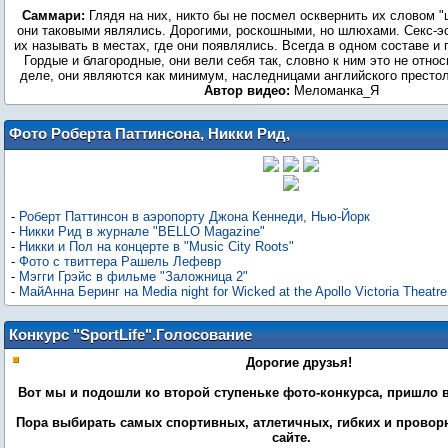
Саммари:
Глядя на них, никто бы не посмел осквернить их словом "
они таковыми являлись. Дорогими, роскошными, но шлюхами. Секс-эс
их называть в местах, где они появлялись. Всегда в одном составе и
Гордые и благородные, они вели себя так, словно к ним это не отно
деле, они являются как минимум, наследницами английского престо
Автор видео:
Фото Роберта Паттинсона, Никки Рид,
Мэгги Грэйс, Рашель Лефевр
-
Роберт Паттинсон в аэропорту Джона Кеннеди, Нью-Йорк
-
Никки Рид в журнале "BELLO Magazine"
-
Никки и Пол на концерте в "Music City Roots"
-
Фото с твиттера Рашель Лефевр
-
Мэгги Грэйс в фильме "Заложница 2"
-
МайАнна Беринг на Media night for Wicked at the Apollo Victoria Theatre
Конкурс "SportLife".Голосование
Дорогие друзья!
Вот мы и подошли ко второй ступеньке фото-конкурса, пришло 
Пора выбирать самых спортивных, атлетичных, гибких и прово
сайте.