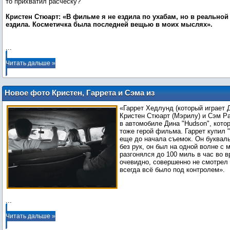
то прихватил расческу?
Кристен Стюарт: «В фильме я не ездила по ухабам, но в реальной 
ездила. Косметичка была последней вещью в моих мыслях».
...
Читать дальше »
Новое фото Кристен, Гаррета и Сэма из
фильма «На дороге»
«Гаррет Хедлунд (который играет 
Кристен Стюарт (Мэрилу) и Сэм Р
в автомобиле Дина "Hudson", кото
тоже герой фильма. Гаррет купил 
еще до начала съемок. Он букваль
без рук, он был на одной волне с 
разгонялся до 100 миль в час во в
очевидно, совершенно не смотрел н
всегда всё было под контролем».
...
Читать дальше »