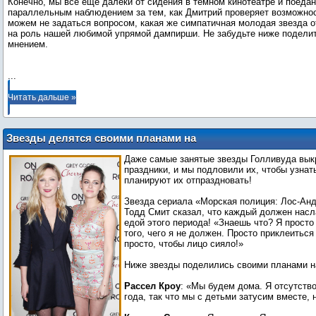
Конечно, мы все еще далеки от сидения в темном кинотеатре и поедан
параллельным наблюдением за тем, как Дмитрий проверяет возможнос
можем не задаться вопросом, какая же симпатичная молодая звезда 
на роль нашей любимой упрямой дампирши. Не забудьте ниже поделит
мнением.
...
Читать дальше »
Звезды делятся своими планами на
праздники!
Даже самые занятые звезды Голливуда вык
праздники, и мы подловили их, чтобы узнать
планируют их отпраздновать!
Звезда сериала «Морская полиция: Лос-А
Тодд Смит сказал, что каждый должен нас
едой этого периода! «Знаешь что? Я просто
того, чего я не должен. Просто приклеиться 
просто, чтобы лицо сияло!»
Ниже звезды поделились своими планами н
Рассел Кроу
: «Мы будем дома. Я отсутств
года, так что мы с детьми затусим вместе, н