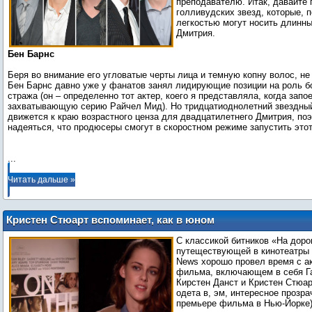
преподавателю. Итак, давайте 
голливудских звезд, которые, 
легкостью могут носить длинн
Дмитрия.
Бен Барнс
Беря во внимание его угловатые черты лица и темную копну волос, не
Бен Барнс давно уже у фанатов занял лидирующие позиции на роль б
стража (он – определенно тот актер, коего я представляла, когда запо
захватывающую серию Райчел Мид). Но тридцатиоднолетний звездны
движется к краю возрастного ценза для двадцатилетнего Дмитрия, поэ
надеяться, что продюсеры смогут в скоростном режиме запустить этот
...
Читать дальше »
Кристен Стюарт вспоминает, как в юном
возрасте читала «На дороге»
С классикой битников «На доро
путеществующей в кинотеатры 
News хорошо провел время с а
фильма, включающем в себя Г
Кирстен Данст и Кристен Стюар
одета в, эм, интересное прозра
премьере фильма в Нью-Йорке).