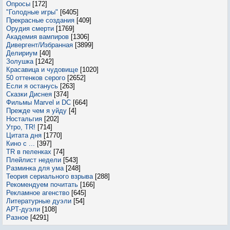
Опросы
[172]
"Голодные игры"
[6405]
Прекрасные создания
[409]
Орудия смерти
[1769]
Академия вампиров
[1306]
Дивергент/Избранная
[3899]
Делириум
[40]
Золушка
[1242]
Красавица и чудовище
[1020]
50 оттенков серого
[2652]
Если я останусь
[263]
Сказки Диснея
[374]
Фильмы Marvel и DC
[664]
Прежде чем я уйду
[4]
Ностальгия
[202]
Утро, TR!
[714]
Цитата дня
[1770]
Кино с ...
[397]
TR в пеленках
[74]
Плейлист недели
[543]
Разминка для ума
[248]
Теория сериального взрыва
[288]
Рекомендуем почитать
[166]
Рекламное агенство
[645]
Литературные дуэли
[54]
АРТ-дуэли
[108]
Разное
[4291]