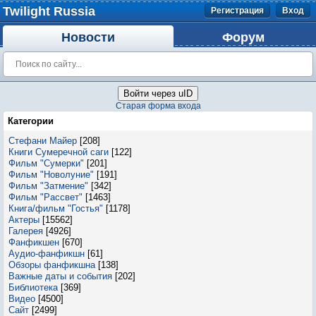
Twilight Russia
Регистрация
Вход
Новости
Форум
Войти через uID
Старая форма входа
Категории
Стефани Майер
[208]
Книги Сумеречной саги
[122]
Фильм "Сумерки"
[201]
Фильм "Новолуние"
[191]
Фильм "Затмение"
[342]
Фильм "Рассвет"
[1463]
Книга/фильм "Гостья"
[1178]
Актеры
[15562]
Галерея
[4926]
Фанфикшен
[670]
Аудио-фанфикшн
[61]
Обзоры фанфикшна
[138]
Важные даты и события
[202]
Библиотека
[369]
Видео
[4500]
Сайт
[2499]