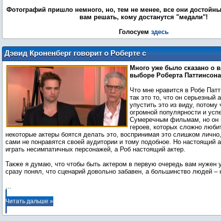
Фотографий пришло немного, но, тем не менее, все они достойны
вам решать, кому достанутся "медали"!
Голосуем
здесь
Дэвид Кроненберг говорит о Роберте с
«First Post»
Много уже было сказано о
выборе Роберта Паттинсона
Что мне нравится в Робе Патт
так это то, что он серьезный 
упустить это из виду, потому
огромной популярности и усп
Сумеречным фильмам, но он н
героев, которых сложно любит
некоторые актеры боятся делать это, воспринимая это слишком лично,
сами не понравятся своей аудитории и тому подобное. Но настоящий а
играть несимпатичных персонажей, а Роб настоящий актер.
Также я думаю, что чтобы быть актером в первую очередь вам нужен 
...
Читать дальше »