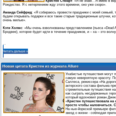
Кристен Стюарт
: «Я не знаю…Я имею в ви
Рождество. Я с нетерпением жду этого времени, оно уже скоро».
Аманда Сейфрид
: «Я собираюсь провести праздники с моей семьей, 
будем открывать подарки и все такие старые традиционные штучки, ко
очень милые».
Кэти Холмс
: «Мы очень взволнованны представлением (пьеса «Dead 
Бродвее), которое будет идти в течение праздников, и – ха – это вол
...
Читать дальше »
Новая цитата Кристен из журнала Allure
с нью-йоркской премьеры «На дороге»
Ухабистые путешествия могут 
+ Уолтер упоминает Кристен
самую невероятную красоту. П
Саллеса, режиссера «На дорог
актерского состава фильма пр
стремительные путешествия на
как сыграть несдержанных геро
который вдохновил роман Джек
«
Кристен путешествовала на 
просто чтобы наловчиться. 
На нью-йоркской премьере фи
звезд о жизни - соблюдая прили