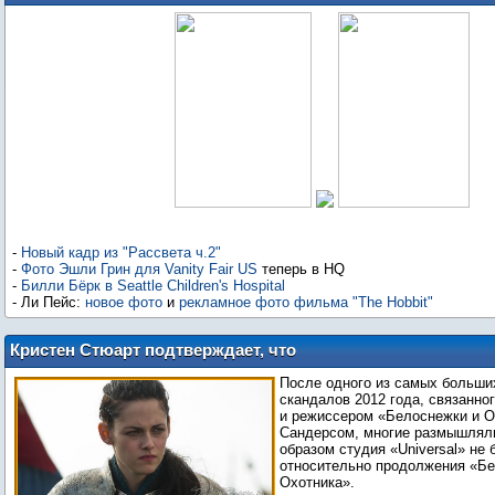
Грин, Билли Бёрка, Ли Пейса
-
Новый кадр из "Рассвета ч.2"
-
Фото Эшли Грин для Vanity Fair US
теперь в HQ
-
Билли Бёрк в Seattle Children's Hospital
- Ли Пейс:
новое фото
и
рекламное фото фильма "The Hobbit"
Кристен Стюарт подтверждает, что
будет сиквел «Белоснежки и Охотника»
После одного из самых больши
скандалов 2012 года, связанно
и режиссером «Белоснежки и О
Сандерсом, многие размышляли
образом студия «Universal» не 
относительно продолжения «Бе
Охотника».