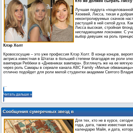
Кто же должен сыграть Лиссу
Лучшая подруга «поцелованной
Хезевей, Лисса, тихая и добрая
неконтролируемых скачков нас
растущей в ней силой духа. Как
Лисса высокая, стройная блон
ниспадающими локонами. С уче
выбор девушек на роль принце
Клэр Холт
Кровососущие – это уже профессия Клэр Холт. В конце концов, вероя
актриса известная в Штатах в большей степени благодаря ее роли зл
вампирши Реббеки в «Дневниках вампира». Взглянуть же на ее мягку
через роль Самары в сериале канала ABC Family «Милые обманшицы».
отлично подойдет для роли милой студентки академии Святого Влади
...
Читать дальше »
Сообщения сумеречных звезд в
Твиттере о не случившемся конце света
Для тех, кто не в курсе, сегодн
года, дата, также известная ка
календарю Майя, и дата, котор