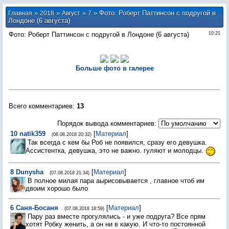
»
»
»
» Фото: Роберт Паттинсон с подругой в
Главная
2018
Август
7
Лондоне (6 августа)
Фото: Роберт Паттинсон с подругой в Лондоне (6 августа)
10:21
Больше фото в галерее
Всего комментариев
:
13
Порядок вывода комментариев:
10
natik359
[
Материал
]
(08.08.2018 20:32)
Так всегда с кем бы Роб не появился, сразу его девушка.
Ассистентка, девушка, это не важно. гуляют и молодцы.
8
Dunysha
[
Материал
]
(07.08.2018 21:34)
В полное милая пара аырисовывается , главное чтоб им
двоим хорошо было
6
Саня-Босаня
[
Материал
]
(07.08.2018 18:59)
Пару раз вместе прогулялись - и уже подруга? Все прям
хотят Робку женить, а он ни в какую. И что-то постоянной