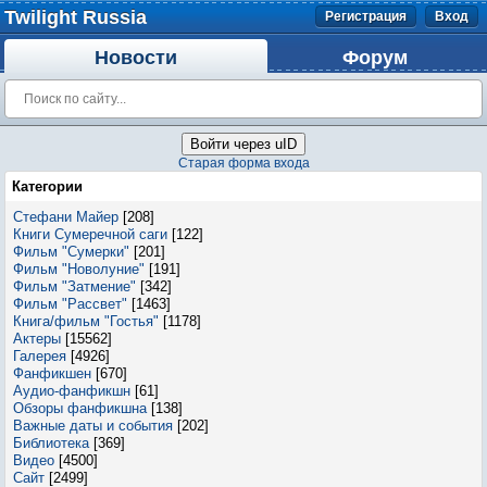
Twilight Russia
Регистрация
Вход
Новости
Форум
Войти через uID
Старая форма входа
Категории
Стефани Майер
[208]
Книги Сумеречной саги
[122]
Фильм "Сумерки"
[201]
Фильм "Новолуние"
[191]
Фильм "Затмение"
[342]
Фильм "Рассвет"
[1463]
Книга/фильм "Гостья"
[1178]
Актеры
[15562]
Галерея
[4926]
Фанфикшен
[670]
Аудио-фанфикшн
[61]
Обзоры фанфикшна
[138]
Важные даты и события
[202]
Библиотека
[369]
Видео
[4500]
Сайт
[2499]