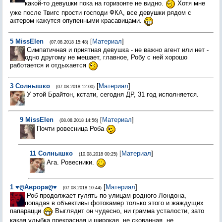
какой-то девушки пока на горизонте не видно.
Хотя мне
уже после Твигс прости господи ФКА, все девушки рядом с
актером кажутся опупенными красавицами.
5
MissElen
[
Материал
]
(07.08.2018 15:48)
Симпатичная и приятная девушка - не важно агент или нет -
одно другому не мешает, главное, Робу с ней хорошо
работается и отдыхается
3
Солнышко
[
Материал
]
(07.08.2018 12:00)
У этой Брайтон, кстати, сегодня ДР, 31 год исполняется.
9
MissElen
[
Материал
]
(08.08.2018 14:56)
Почти ровесница Роба
11
Солнышко
[
Материал
]
(10.08.2018 00:25)
Ага. Ровесники.
1
♥ღАврораღ♥
[
Материал
]
(07.08.2018 10:44)
Роб продолжает гулять по улицам родного Лондона,
попадая в объективы фотокамер только этого и жаждущих
папарацци
Выглядит он чудесно, ни грамма усталости, зато
какая улыбка прекрасная и широкая, не скованная, не