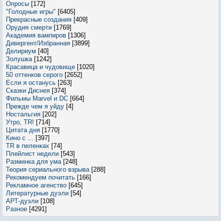
Опросы
[172]
"Голодные игры"
[6405]
Прекрасные создания
[409]
Орудия смерти
[1769]
Академия вампиров
[1306]
Дивергент/Избранная
[3899]
Делириум
[40]
Золушка
[1242]
Красавица и чудовище
[1020]
50 оттенков серого
[2652]
Если я останусь
[263]
Сказки Диснея
[374]
Фильмы Marvel и DC
[664]
Прежде чем я уйду
[4]
Ностальгия
[202]
Утро, TR!
[714]
Цитата дня
[1770]
Кино с ...
[397]
TR в пеленках
[74]
Плейлист недели
[543]
Разминка для ума
[248]
Теория сериального взрыва
[288]
Рекомендуем почитать
[166]
Рекламное агенство
[645]
Литературные дуэли
[54]
АРТ-дуэли
[108]
Разное
[4291]