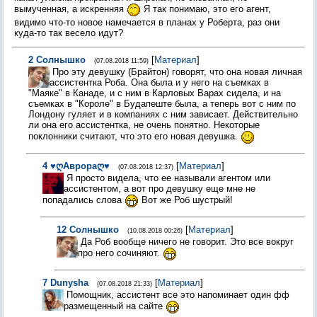
вымученная, а искренняя
Я так понимаю, это его агент,
видимо что-то новое намечается в планах у Роберта, раз они
куда-то так весело идут?
2
Солнышко
[
Материал
]
(07.08.2018 11:59)
Про эту девушку (Брайтон) говорят, что она новая личная
ассистентка Роба. Она была и у него на съемках в
"Маяке" в Канаде, и с ним в Карловых Варах сидела, и на
съемках в "Короле" в Будапеште была, а теперь вот с ним по
Лондону гуляет и в компаниях с ним зависает. Действительно
ли она его ассистентка, не очень понятно. Некоторые
поклонники считают, что это его новая девушка.
4
♥ღАврораღ♥
[
Материал
]
(07.08.2018 12:37)
Я просто видела, что ее называли агентом или
ассистентом, а вот про девушку еще мне не
попадались слова
Вот же Роб шустрый!
12
Солнышко
[
Материал
]
(10.08.2018 00:26)
Да Роб вообще ничего не говорит. Это все вокруг
про него сочиняют.
7
Dunysha
[
Материал
]
(07.08.2018 21:33)
Помощник, ассистент все это напоминает один фф
размещенный на сайте