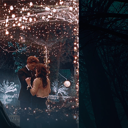
Приветствую Вас
Гость
Главная
|
Регистрация
|
Вход
|
RSS