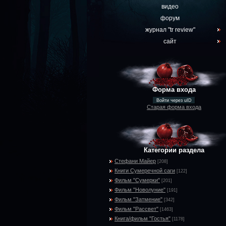
видео
форум
журнал "tr review"
сайт
Форма входа
Войти через uID
Старая форма входа
Категории раздела
Стефани Майер
[208]
Книги Сумеречной саги
[122]
Фильм "Сумерки"
[201]
Фильм "Новолуние"
[191]
Фильм "Затмение"
[342]
Фильм "Рассвет"
[1463]
Книга/фильм "Гостья"
[1178]