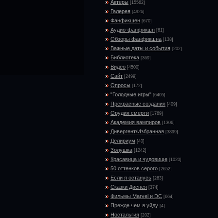
Актеры
[15562]
Галерея
[4926]
Фанфикшен
[670]
Аудио-фанфикшн
[61]
Обзоры фанфикшна
[138]
Важные даты и события
[202]
Библиотека
[369]
Видео
[4500]
Сайт
[2499]
Опросы
[172]
"Голодные игры"
[6405]
Прекрасные создания
[409]
Орудия смерти
[1769]
Академия вампиров
[1306]
Дивергент/Избранная
[3899]
Делириум
[40]
Золушка
[1242]
Красавица и чудовище
[1020]
50 оттенков серого
[2652]
Если я останусь
[263]
Сказки Диснея
[374]
Фильмы Marvel и DC
[664]
Прежде чем я уйду
[4]
Ностальгия
[202]