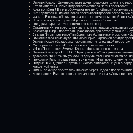
Эмилия Кларк: «Дейенерис даже дома продолжает думать о рабо
Стали известны новые подробности финала "Игры престолов"
Арья погибнет? В сети обсуждают новые "спойлеры" восьмого се
Кит Харингтон и Эмилия Кларк прокомментировали постельную с
Фанаты Бэкхема обозлились на него за регулярные спойлеры «И
Чем важна третья серия «Игры престолов»? Спойлеры!!!
Гвендолин Кристи: "Мы несемся во весь опор"
Создатели «Игры престолов» запутали папарацци фейковыми сц
Костюмер «Игры престолов» рассказала про встречу Джона Сноу
Звезды "Игры престолов" выбрали, кто больше всего достоин Же
Эмилия Кларк намекнула, что Дейенерис Таргариен в "Игре прес
Эмилия Кларк обрадовала поклонников потрясающей новостью
Сценарий 7 сезона «Игры престолов» «слили» в сеть
«Игра Престолов». Эмилия Кларк о финале нового эпизода
Эмилия Кларк для HELLO!: "Игра престолов" кардинально измени
Дозор окончен: Что мы узнали из документального фильма об «И
Гвендолин Кристи рада вернуться в мир «Игры престолов» лет че
Подрик Пейн (Дэниел Портман): «Когда снималась сцена в бордел
конфетной лавке»
Фильм об «Игре престолов» покажут через неделю после финала
Конец эпохи: Вышло превью финального эпизода «Игры престолов