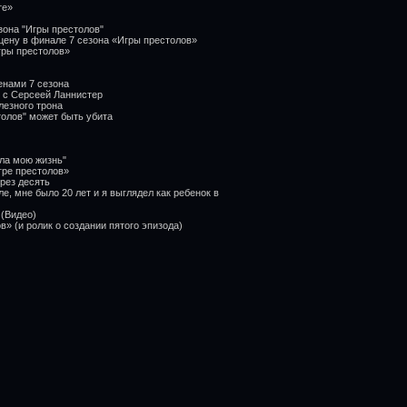
те»
зона "Игры престолов"
цену в финале 7 сезона «Игры престолов»
гры престолов»
енами 7 сезона
 с Серсеей Ланнистер
лезного трона
толов" может быть убита
ла мою жизнь"
гре престолов»
рез десять
е, мне было 20 лет и я выглядел как ребенок в
 (Видео)
» (и ролик о создании пятого эпизода)