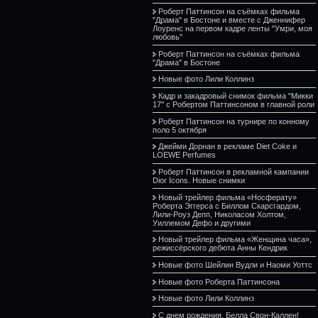
Роберт Паттинсон на съёмках фильма
"Драма" в Бостоне и вместе с Дженнифер
Лоуренс на первом кадре ленты "Умри, моя
любовь"
Роберт Паттинсон на съёмках фильма
"Драма" в Бостоне
Новые фото Лили Коллинз
Кадр и закадровый снимок фильма "Микки
17" с Робертом Паттинсоном в главной роли
Роберт Паттинсон на турнире по конному
поло 5 октября
Джейми Дорнан в рекламе Diet Coke и
LOEWE Perfumes
Роберт Паттинсон в рекламной кампании
Dior Icons. Новые снимки
Новый трейлер фильма «Носферату»
Роберта Эггерса с Биллом Скарсгардом,
Лили-Роуз Депп, Николасом Холтом,
Уиллемом Дефо и другими
Новый трейлер фильма «Женщина часа»,
режиссёрского дебюта Анны Кендрик
Новые фото Шейлин Вудли и Наоми Уоттс
Новые фото Роберта Паттинсона
Новые фото Лили Коллинз
С днем рождения, Белла Свон-Каллен!