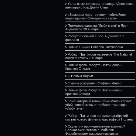
Ушла из жизни создательница «Дневников
вампира» Лиза Джейн Смит
«Вампиры живут вечно» - юбилейное
переиздание «Сумеречной саги»
Премьера фильма "Люби меня" в Лос-
Анджелесе 28 января
Роберт с семьёй в Лос-Анджелесе 3
февраля
Новые снимки Роберта Паттинсона
Роберт Паттинсон на вечере The National
board of review 7 января
Новые фото Роберта Паттинсона и
Кристен Стюарт
С Новым годом!
С днем рождения, Стефани Майер!
Новые фото Роберта Паттинсона и
Кристен Стюарт
Компьютерный гений Рами Малек карает
убийц своей жены в трейлере триллера
«Любитель»
Роберт Паттинсон пополнил актёрский
состав нового фильма Кристофера Нолана
Скука или проницательный триллер?
Сериал «Агентство» с Майклом
Фассбендером разделил критиков