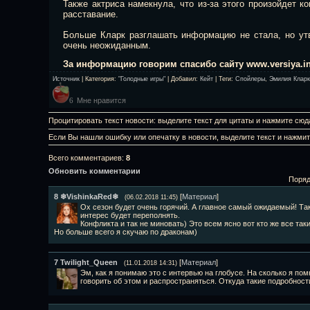
Также актриса намекнула, что из-за этого произойдет к
расставание.
Больше Кларк разглашать информацию не стала, но утв
очень неожиданным.
За информацию говорим спасибо сайту www.versiya.in
Источник
|
Категория
:
"Голодные игры"
|
Добавил
:
Кейт
|
Теги
:
Спойлеры
,
Эмилия Кларк
Мне нравится
6
Процитировать текст новости: выделите текст для цитаты и нажмите сюд
Если Вы нашли ошибку или опечатку в новости, выделите текст и нажми
Всего комментариев
:
8
Обновить комментарии
Поряд
8
❄VishinkaRed❄
[
Материал
]
(06.02.2018 11:45)
Ох сезон будет очень горячий. А главное самый ожидаемый! Така
интерес будет переполнять.
Конфликта и так не миновать) Это всем ясно вот кто же все таки
Но больше всего я скучаю по драконам)
7
Twilight_Queen
[
Материал
]
(11.01.2018 14:31)
Эм, как я понимаю это с интервью на глобусе. На сколько я пом
говорить об этом и распространяться. Откуда такие подробност