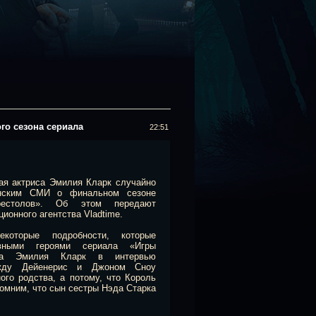
го сезона сериала
22:51
ая актриса Эмилия Кларк случайно
анским СМИ о финальном сезоне
рестолов». Об этом передают
онного агентства Vladtime.
которые подробности, которые
вными героями сериала «Игры
иса Эмилия Кларк в интервью
жду Дейенерис и Джоном Сноу
ого родства, а потому, что Король
омним, что сын сестры Нэда Старка