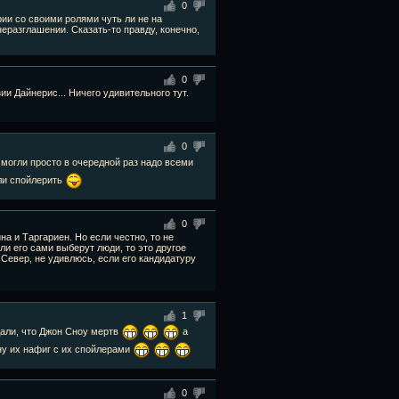
0
рии со своими ролями чуть ли не на
еразглашении. Сказать-то правду, конечно,
0
ии Дайнерис... Ничего удивительного тут.
0
 могли просто в очередной раз надо всеми
ли спойлерить
0
а и Таргариен. Но если честно, то не
ли его сами выберут люди, то это другое
Север, не удивлюсь, если его кандидатуру
1
дали, что Джон Сноу мертв
а
 ну их нафиг с их спойлерами
0