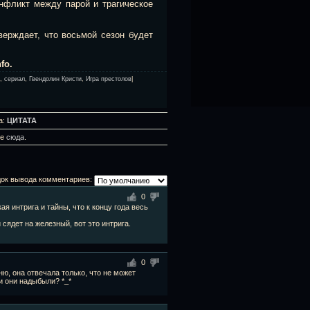
онфликт между парой и трагическое
ерждает, что восьмой сезон будет
fo.
,
сериал
,
Гвендолин Кристи
,
Игра престолов
|
а:
ЦИТАТА
те
сюда
.
ок вывода комментариев:
0
я интрига и тайны, что к концу года весь
 сядет на железный, вот это интрига.
0
ню, она отвечала только, что не может
и они надыбыли? *_*