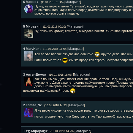
6
Манник
[
Материал
]
(11.01.2018 11:45)
Ну-ну, не верю я таким "утечкам", когда актёры получают сцена
съёмочной площадке прямо перед съёмками, и под подписку о н
можно, но вся соль в подаче.
5
Миравия
[
Материал
]
(11.01.2018 09:10)
Ну, такой конфликт, кажется, ожидался всеми. Учитывая претенз
4
MaryKent
[
Материал
]
(10.01.2018 23:50)
Так-то это вполне ожидаемое событие
Другое дело, что они
нами посмеяться
Им же вроде как строго-настрого запрети
3
АнгелДемон
[
Материал
]
(10.01.2018 18:08)
Как я понимаю, Джон имеет больше прав на трон. Ведь он мужчин
думаю, что Джон захочет сидеть на Железном троне. Правда, ес
дело .Его выбрали быть главнокомандующим, выбрали Королем 
поддержат на Железный трон.
2
Tamita_92
[
Материал
]
(10.01.2018 14:33)
Я не верю никому из них, после того, что они все хором утверж
потом угорали, что типа Сноу мертв, но Таргариен-Старк жив...
1
♥ღАврораღ♥
[
Материал
]
(10.01.2018 14:29)