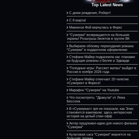
Top Latest News
С днем рождения, Роберт!
С 8 марта!
Маккензи Фой вернулась в Форкс
"Сумерки" возвращаются на большие
экраны! Розыгрыш билетов в группе ВК
Выбираем обложку переиздания романа
"Сумерки" в подарочном оформлении
Стефани Майер подразнила нас планами
на будущие романы о Белле и Эдварде
"Голодные игры: Рассвет жатвы" выйдет в
России в ноябре 2026 года
Стефани Майер отмечает 20-тилетие
«Сумерек» в Форксе!
Марафон "Сумерек" на Youtube
Что посмотреть: "Дракула" от Люка
Бессона
В «Сумерках» зря не показали, как Элис
становится вампиром: здесь интересная
история на целый спин-офф
Актер предложил идею для нового фильма
"Сумерки"
Культовая сага "Сумерки" вернется на
большие экраны