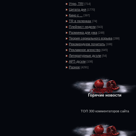
Утро, TR!
[714]
Цитата дня
[1770]
Кино с ...
[397]
TR в пеленках
[74]
Плейлист недели
[543]
Разминка для ума
[248]
Теория сериального взрыва
[288]
Рекомендуем почитать
[166]
Рекламное агенство
[645]
Литературные дуэли
[54]
АРТ-дуэли
[108]
Разное
[4291]
Горячие новости
ТОП 300 комментаторов сайта