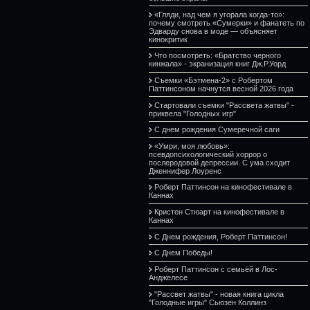
«Гляди, над чем я угорала когда-то»:
почему смотреть «Сумерки» и фанатеть по
Эдварду снова в моде — объясняет
кинокритик
Что посмотреть: «Братство черного
кинжала» - экранизация книг Дж.Р.Уорд
Съемки «Бэтмена-2» с Робертом
Паттинсоном начнутся весной 2026 года
Стартовали съемки "Рассвета жатвы" -
приквела "Голодных игр"
С днем рождения Сумеречной саги
«Умри, моя любовь»:
псевдопсихологический хоррор о
послеродовой депрессии. С ума сходит
Дженнифер Лоуренс
Роберт Паттинсон на кинофестивале в
Каннах
Кристен Стюарт на кинофестивале в
Каннах
С Днем рождения, Роберт Паттинсон!
С Днем Победы!
Роберт Паттинсон с семьёй в Лос-
Анджелесе
"Рассвет жатвы" - новая книга цикла
"Голодные игры" Сьюзен Коллинз