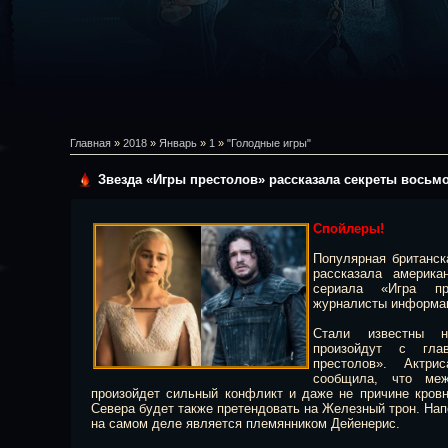
Главная
»
2018
»
Январь
»
1
»
"Голодные игры"
Звезда «Игры престолов» рассказала секреты восьмо
Спойлеры!
Популярная британск
рассказала америк
сериала «Игра п
журналисты информаци
Стали известны не
произойдут с гла
престолов». Актр
сообщила, что ме
произойдет сильный конфликт и даже не причине кровн
Севера будет также претендовать на Железный трон. Нап
на самом деле является племянником Дейенерис.