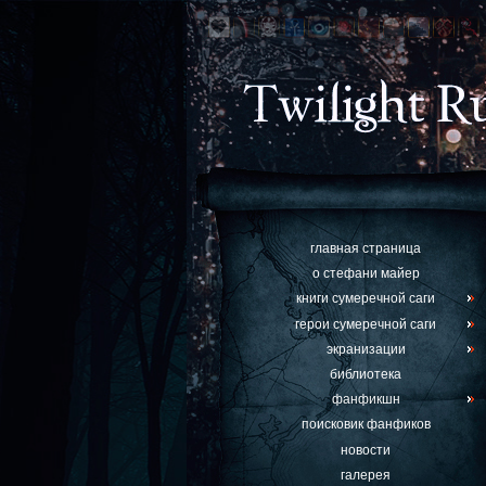
главная страница
о стефани майер
книги сумеречной саги
герои сумеречной саги
экранизации
библиотека
фанфикшн
поисковик фанфиков
новости
галерея