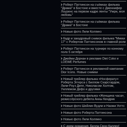
Роберт Паттинсон на съёмках фильма
"Драма" в Бостоне и вместе с Дженнифер
Лоуренс на первом кадре ленты "Умри, моя
любовь"
Роберт Паттинсон на съёмках фильма
"Драма" в Бостоне
Новые фото Лили Коллинз
Кадр и закадровый снимок фильма "Микки
17" с Робертом Паттинсоном в главной роли
Роберт Паттинсон на турнире по конному
поло 5 октября
Джейми Дорнан в рекламе Diet Coke и
LOEWE Perfumes
Роберт Паттинсон в рекламной кампании
Dior Icons. Новые снимки
Новый трейлер фильма «Носферату»
Роберта Эггерса с Биллом Скарсгардом,
Лили-Роуз Депп, Николасом Холтом,
Уиллемом Дефо и другими
Новый трейлер фильма «Женщина часа»,
режиссёрского дебюта Анны Кендрик
Новые фото Шейлин Вудли и Наоми Уоттс
Новые фото Роберта Паттинсона
Новые фото Лили Коллинз
С днем рождения, Белла Свон-Каллен!