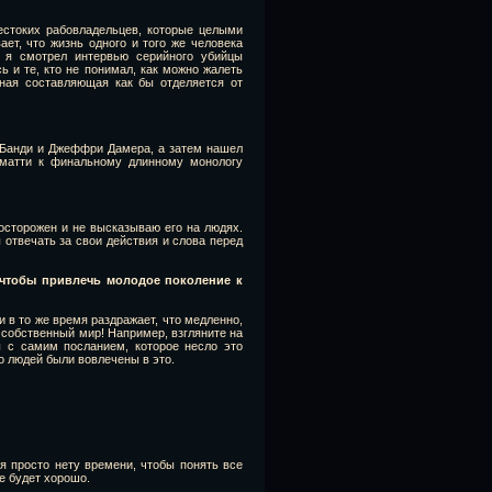
естоких рабовладельцев, которые целыми
ает, что жизнь одного и того же человека
, я смотрел интервью серийного убийцы
ь и те, кто не понимал, как можно жалеть
ная составляющая как бы отделяется от
а Банди и Джеффри Дамера, а затем нашел
аматти к финальному длинному монологу
осторожен и не высказываю его на людях.
 отвечать за свои действия и слова перед
 чтобы привлечь молодое поколение к
и в то же время раздражает, что медленно,
 собственный мир! Например, взгляните на
 с самим посланием, которое несло это
ко людей были вовлечены в это.
ня просто нету времени, чтобы понять все
е будет хорошо.