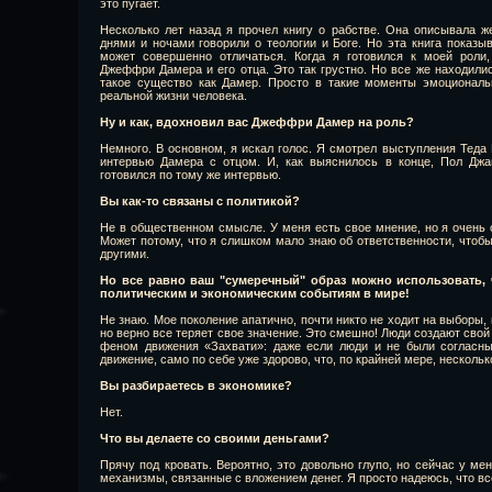
это пугает.
Несколько лет назад я прочел книгу о рабстве. Она описывала ж
днями и ночами говорили о теологии и Боге. Но эта книга показыв
может совершенно отличаться. Когда я готовился к моей роли
Джеффри Дамера и его отца. Это так грустно. Но все же находилис
такое существо как Дамер. Просто в такие моменты эмоциональ
реальной жизни человека.
Ну и как, вдохновил вас Джеффри Дамер на роль?
Немного. В основном, я искал голос. Я смотрел выступления Тед
интервью Дамера с отцом. И, как выяснилось в конце, Пол Дж
готовился по тому же интервью.
Вы как-то связаны с политикой?
Не в общественном смысле. У меня есть свое мнение, но я очень 
Может потому, что я слишком мало знаю об ответственности, чтобы
другими.
Но все равно ваш "сумеречный" образ можно использовать,
политическим и экономическим событиям в мире!
Не знаю. Мое поколение апатично, почти никто не ходит на выборы, 
но верно все теряет свое значение. Это смешно! Люди создают свой
феном движения «Захвати»: даже если люди и не были согласны
движение, само по себе уже здорово, что, по крайней мере, несколь
Вы разбираетесь в экономике?
Нет.
Что вы делаете со своими деньгами?
Прячу под кровать. Вероятно, это довольно глупо, но сейчас у ме
механизмы, связанные с вложением денег. Я просто надеюсь, что вс