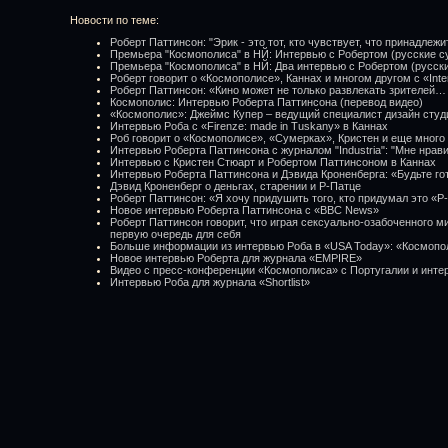
Новости по теме:
Роберт Паттинсон: "Эрик - это тот, кто чувствует, что принадлежи
Премьера "Космополиса" в НЙ: Интервью с Робертом (русские с
Премьера "Космополиса" в НЙ: Два интервью с Робертом (русск
Роберт говорит о «Космополисе», Каннах и многом другом с «Inte
Роберт Паттинсон: «Кино может не только развлекать зрителей… 
Космополис: Интервью Роберта Паттинсона (перевод видео)
«Космополис»: Джеймс Купер – ведущий специалист дизайн студ
Интервью Роба с «Firenze: made in Tuskany» в Каннах
Роб говорит о «Космополисе», «Сумерках», Кристен и еще много 
Интервью Роберта Паттинсона с журналом "Industria": "Мне нра
Интервью с Кристен Стюарт и Робертом Паттинсоном в Каннах
Интервью Роберта Паттинсона и Дэвида Кроненберга: «Будьте го
Дэвид Кроненберг о деньгах, старении и Р-Патце
Роберт Паттинсон: «Я хочу придушить того, кто придумал это «Р
Новое интервью Роберта Паттинсона с «BBC News»
Роберт Паттинсон говорит, что играя сексуально-озабоченного м
первую очередь для себя
Больше информации из интервью Роба в «USA Today»: «Космопо
Новое интервью Роберта для журнала «EMPIRE»
Видео с пресс-конференции «Космополиса» с Португалии и инте
Интервью Роба для журнала «Shortlist»