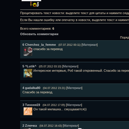
Процитировать текст новости: выделите текст для цитаты и нажмите сюд
Если Вы нашли ошибку или опечатку в новости, выделите текст и нажми
Всего комментариев
:
6
Обновить комментарии
Поряд
6
Cherchez_la_femme
[
Материал
]
(07.07.2012 00:11)
спасибо за перевод
5
^Lutik^
[
Материал
]
(05.07.2012 03:10)
Интересное интервью, Роб такой откровенный. Спасибо за пере
4
gadalka80
[
Материал
]
(04.07.2012 23:21)
Спасибо за перевод.
3
Тихоня19
[
Материал
]
(04.07.2012 17:05)
Он такой милашка... смущааается))
2
Zлючка
[
Материал
]
(04.07.2012 16:43)