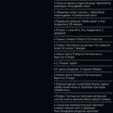
Ушла из жизни создательница «Дневников
вампира» Лиза Джейн Смит
«Вампиры живут вечно» - юбилейное
переиздание «Сумеречной саги»
Премьера фильма "Люби меня" в Лос-
Анджелесе 28 января
Роберт с семьёй в Лос-Анджелесе 3
февраля
Новые снимки Роберта Паттинсона
Роберт Паттинсон на вечере The National
board of review 7 января
Новые фото Роберта Паттинсона и
Кристен Стюарт
С Новым годом!
С днем рождения, Стефани Майер!
Новые фото Роберта Паттинсона и
Кристен Стюарт
Компьютерный гений Рами Малек карает
убийц своей жены в трейлере триллера
«Любитель»
Роберт Паттинсон пополнил актёрский
состав нового фильма Кристофера Нолана
Скука или проницательный триллер?
Сериал «Агентство» с Майклом
Фассбендером разделил критиков