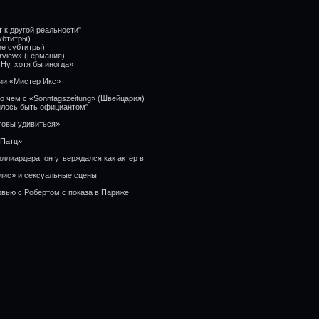
т к другой реальности"
убтитры)
ие субтитры)
rview» (Германия)
Ну, хотя бы иногда»
ии «Мистер Икс»
о чем с «Sonntagszeitung» (Швейцария)
вилось быть официантом"
товы удивиться»
-Патц»
иллиардера, он утверждался как актер в
лис» и сексуальные сцены
рвью с Робертом с показа в Париже