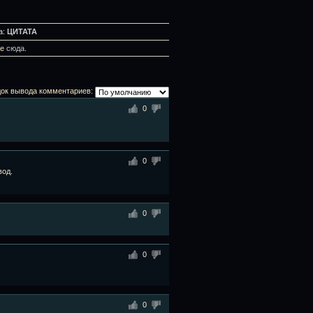
а:
ЦИТАТА
те
сюда
.
ок вывода комментариев:
0
0
вод.
0
0
0