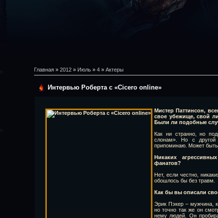
Главная
»
2012
»
Июль
»
4
»
Актеры
Интервью Роберта с «Cicero online»
Мистер Паттинсон, вс
свое убежище, свой ли
Были ли подобные слу
Как ни странно, но по
слонам». Но с другой
припоминаю. Может быть
Никаких агрессивны
фанатов?
Нет, если честно, никаки
обошлось бы без травм.
Как бы вы описали св
Эрик Пэкер – мужчина, к
но точно так же он смот
нему людей.
Он пробира