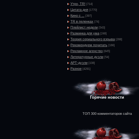
Утро, TR!
[714]
Цитата дня
[1770]
Кино с ...
[397]
TR в пеленках
[74]
Плейлист недели
[543]
Разминка для ума
[248]
Теория сериального взрыва
[288]
Рекомендуем почитать
[166]
Рекламное агенство
[645]
Литературные дуэли
[54]
АРТ-дуэли
[108]
Разное
[4291]
Горячие новости
ТОП 300 комментаторов сайта