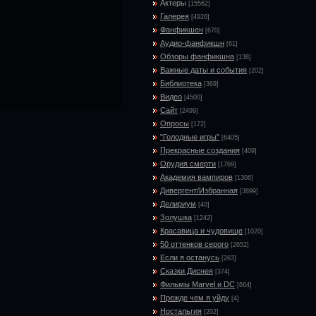
Актеры
[15562]
Галерея
[4926]
Фанфикшен
[670]
Аудио-фанфикшн
[61]
Обзоры фанфикшна
[138]
Важные даты и события
[202]
Библиотека
[369]
Видео
[4500]
Сайт
[2499]
Опросы
[172]
"Голодные игры"
[6405]
Прекрасные создания
[409]
Орудия смерти
[1769]
Академия вампиров
[1306]
Дивергент/Избранная
[3899]
Делириум
[40]
Золушка
[1242]
Красавица и чудовище
[1020]
50 оттенков серого
[2652]
Если я останусь
[263]
Сказки Диснея
[374]
Фильмы Marvel и DC
[664]
Прежде чем я уйду
[4]
Ностальгия
[202]