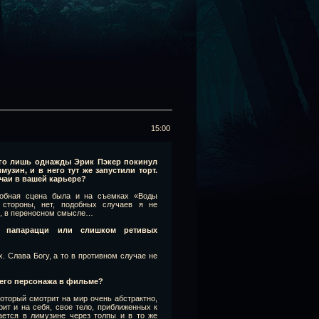
15:00
его лишь однажды Эрик Пэкер покинул
музин, и в него тут же запустили торт.
чаи в вашей карьере?
добная сцена была и на съемках «Воды
 стороны, нет, подобных случаев я не
, в переносном смысле…
х папарацци или слишком ретивых
х. Слава Богу, а то в противном случае не
оего персонажа в фильме?
оторый смотрит на мир очень абстрактно,
рит и на себя, свое тело, приближенных к
ется в лимузине через толпы и в то же