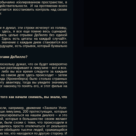
обычаяно изолированном пространстве, в
действительности. И на протяжении всего
ытается восстановить контроль над своим
у.
 я думал, эти строки исчезнут из головы,
 здесь, я все еще помню весь сценарий.
овать целые отрывки ДеЛилло без единой
! Здесь есть цитаты на каждый случай!».
х значение с каждым днем становится все
будущем, есть отрывок, который буквально
логами ДеЛилло?
поскольку думал, что он будет невероятно
рые разговаривают в лимузине – вот и все.
ь либо вы все время следуете за каждым
 на самом деле здесь происходит – затем
ида (Кроненберга) было столько странных
эту авантюру, тогда вы увидите значимую
ог наконец-то понять его, и этот фильм на
того как начали снимать, вы знали, что
сли, например, движение «Захвати Уолл-
ыше лимузина, 200 протестующих, которые
окусироваться на нашем диалоге – и это
дей, которые в большинстве своем желают
и, были схожи с теми, что происходили в
дилось просто отключаться от реального
ати» обобщило тысячи людей, сражающийся
а тех, кто находился по другую сторону. И