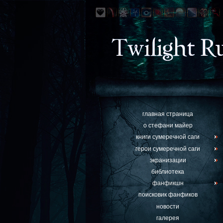
главная страница
о стефани майер
книги сумеречной саги
герои сумеречной саги
экранизации
библиотека
фанфикшн
поисковик фанфиков
новости
галерея