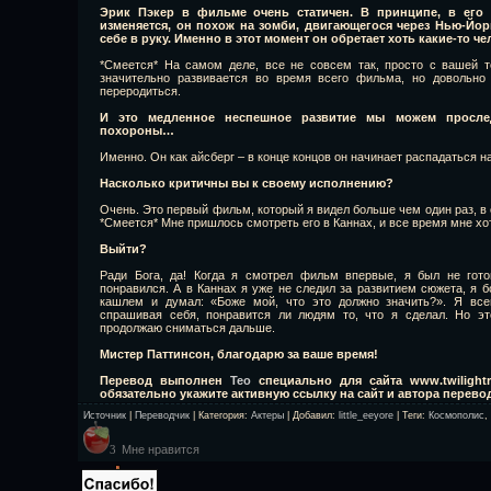
Эрик Пэкер в фильме очень статичен. В принципе,
в его
изменяется, он похож на зомби, двигающегося через Нью-Йорк
себе в руку. Именно в этот момент он обретает хоть какие-то ч
*Смеется* На самом деле, все не совсем так, просто с вашей т
значительно развивается во время всего фильма, но довольно
переродиться.
И это медленное неспешное развитие мы можем прослед
похороны…
Именно. Он как айсберг – в конце концов он начинает распадаться на
Насколько критичны вы к своему исполнению?
Очень. Это первый фильм, который я видел больше чем один раз, в 
*Смеется* Мне пришлось смотреть его в Каннах, и все время мне хо
Выйти?
Ради Бога, да! Когда я смотрел фильм впервые, я был не гото
понравился. А в Каннах я уже не следил за развитием сюжета, я 
кашлем и думал: «Боже мой, что это должно значить?». Я всег
спрашивая себя, понравится ли людям то, что я сделал. Но эт
продолжаю сниматься дальше.
Мистер Паттинсон, благодарю за ваше время!
Перевод выполнен
Тео
специально для сайта www.twilightr
обязательно укажите активную ссылку на сайт и автора перево
Источник
|
Переводчик
|
Категория
:
Актеры
|
Добавил
:
little_eeyore
|
Теги
:
Космополис
,
Мне нравится
3