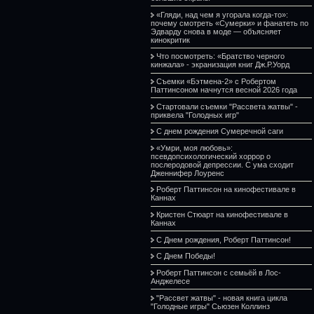
«Гляди, над чем я угорала когда-то»:
почему смотреть «Сумерки» и фанатеть по
Эдварду снова в моде — объясняет
кинокритик
Что посмотреть: «Братство черного
кинжала» - экранизация книг Дж.Р.Уорд
Съемки «Бэтмена-2» с Робертом
Паттинсоном начнутся весной 2026 года
Стартовали съемки "Рассвета жатвы" -
приквела "Голодных игр"
С днем рождения Сумеречной саги
«Умри, моя любовь»:
псевдопсихологический хоррор о
послеродовой депрессии. С ума сходит
Дженнифер Лоуренс
Роберт Паттинсон на кинофестивале в
Каннах
Кристен Стюарт на кинофестивале в
Каннах
С Днем рождения, Роберт Паттинсон!
С Днем Победы!
Роберт Паттинсон с семьёй в Лос-
Анджелесе
"Рассвет жатвы" - новая книга цикла
"Голодные игры" Сьюзен Коллинз