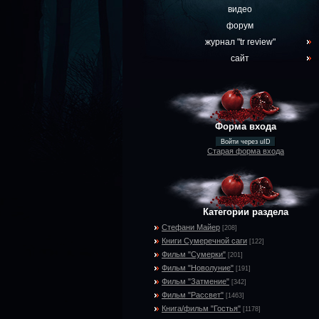
видео
форум
журнал "tr review"
сайт
Форма входа
Войти через uID
Старая форма входа
Категории раздела
Стефани Майер
[208]
Книги Сумеречной саги
[122]
Фильм "Сумерки"
[201]
Фильм "Новолуние"
[191]
Фильм "Затмение"
[342]
Фильм "Рассвет"
[1463]
Книга/фильм "Гостья"
[1178]