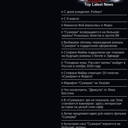
Top Latest News
С днем рождения, Роберт!
С 8 марта!
Маккензи Фой вернулась в Форкс
"Сумерки" возвращаются на большие
экраны! Розыгрыш билетов в группе ВК
Выбираем обложку переиздания романа
"Сумерки" в подарочном оформлении
Стефани Майер подразнила нас планами
на будущие романы о Белле и Эдварде
"Голодные игры: Рассвет жатвы" выйдет в
России в ноябре 2026 года
Стефани Майер отмечает 20-тилетие
«Сумерек» в Форксе!
Марафон "Сумерек" на Youtube
Что посмотреть: "Дракула" от Люка
Бессона
В «Сумерках» зря не показали, как Элис
становится вампиром: здесь интересная
история на целый спин-офф
Актер предложил идею для нового фильма
"Сумерки"
Культовая сага "Сумерки" вернется на
большие экраны