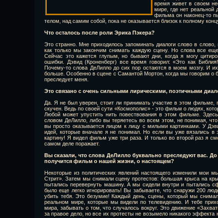
время живет в своем не
мире, где нет реальной 
фильма он наконец-то п
телом, над самим собой, пока не оказывается близок к полному конц
Что осталось после роли Эрика Пэкера?
Это странно. Мне приходилось запоминать диалоги слово в слово, и
как только мы закончим снимать каждую сцену. Но слова все еще
Сейчас это кажется глупым, но бывают дни, когда я могу цитир
ошибки. Дэвид (Кроненберг) все время говорил: «Это как Библия
Почему-то слова ДеЛилло до сих пор остаются в моем мозгу. И и
больше. Особенно в сцене с Самантой Мортон, когда мы говорим о 
преследует меня.
Это связано с очень сильными лирическими, поэтичными диа
Да. Я не был уверен, стоит ли принимать участие в этом фильме, 
скучен. Ведь по своей сути «Космополис» - это фильм о людях, кото
Любой может упустить нить повествования в этом фильме. Здес
словом ДеЛилло, либо вы теряетесь во всем этом, не понимая, что
вы просто оказывается лицом к лицу с милыми картинками. У Дэв
идей, которые вначале я не понимал. Но если вы уже вязались в 
картину! Я видел фильм уже три раза. И только во второй раз я см
самом деле поражает.
Вы сказали, что слова ДеЛилло буквально преследуют вас. До 
получится фильм о нашей жизни, о настоящем?
Некоторые из политических явлений настоящего изменили мои мы
Стрит». Затем мы снимали сцену протестов: большая крыса на кр
пытались перевернуть машину. А мы сидели внутри и пытались сф
было еще легко игнорировать! Вы забываете, что снаружи 200 лю
убить тебя. Это безумие! Каждый день, сцены, который мы снимал
реальном мире, которые мы видели по телевидению. И тебе прихо
мира, забывать о том, что случалось вокруг. Это движение «Захв
за правое дело, но все их протесты не возымело никакого эффекта н