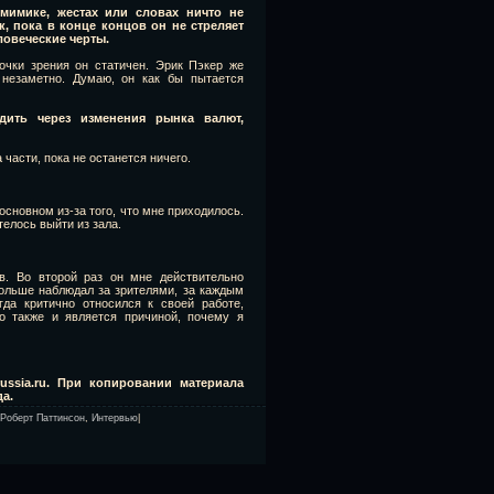
 мимике, жестах или словах
ничто не
, пока в конце концов он не стреляет
еловеческие черты.
очки зрения он статичен. Эрик Пэкер же
 незаметно. Думаю, он как бы пытается
ить через изменения рынка валют,
 части, пока не останется ничего.
основном из-за того, что мне приходилось.
телось выйти из зала.
в. Во второй раз он мне действительно
больше наблюдал за зрителями, за каждым
да критично относился к своей работе,
о также и является причиной, почему я
ussia.ru. При копировании материала
да.
Роберт Паттинсон
,
Интервью
|