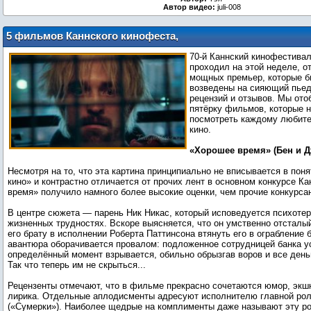
Автор видео:
juli-008
5 фильмов Каннского кинофеста,
которые стоит посмотреть
70-й Каннский кинофестивал
проходил на этой неделе, 
мощных премьер, которые б
возведены на сияющий пье
рецензий и отзывов. Мы ото
пятёрку фильмов, которые 
посмотреть каждому любит
кино.
«Хорошее время» (Бен и 
Несмотря на то, что эта картина принципиально не вписывается в пон
кино» и контрастно отличается от прочих лент в основном конкурсе К
время» получило намного более высокие оценки, чем прочие конкурса
В центре сюжета — парень Ник Никас, который исповедуется психотер
жизненных трудностях. Вскоре выясняется, что он умственно отсталый
его брату в исполнении Роберта Паттинсона втянуть его в ограбление 
авантюра оборачивается провалом: подложенное сотрудницей банка у
определённый момент взрывается, обильно обрызгав воров и все деньг
Так что теперь им не скрыться...
Рецензенты отмечают, что в фильме прекрасно сочетаются юмор, экш
лирика. Отдельные аплодисменты адресуют исполнителю главной ро
(«Сумерки»). Наиболее щедрые на комплименты даже называют эту ро