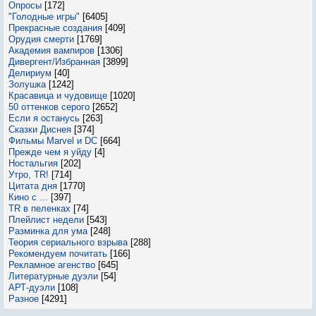
Опросы
[172]
"Голодные игры"
[6405]
Прекрасные создания
[409]
Орудия смерти
[1769]
Академия вампиров
[1306]
Дивергент/Избранная
[3899]
Делириум
[40]
Золушка
[1242]
Красавица и чудовище
[1020]
50 оттенков серого
[2652]
Если я останусь
[263]
Сказки Диснея
[374]
Фильмы Marvel и DC
[664]
Прежде чем я уйду
[4]
Ностальгия
[202]
Утро, TR!
[714]
Цитата дня
[1770]
Кино с ...
[397]
TR в пеленках
[74]
Плейлист недели
[543]
Разминка для ума
[248]
Теория сериального взрыва
[288]
Рекомендуем почитать
[166]
Рекламное агенство
[645]
Литературные дуэли
[54]
АРТ-дуэли
[108]
Разное
[4291]