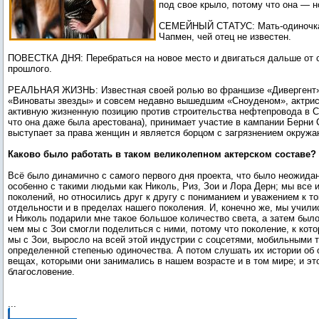
под свое крыло, потому что она — н
СЕМЕЙНЫЙ СТАТУС: Мать-одиночка 
Чапмен, чей отец не известен.
ПОВЕСТКА ДНЯ: Перебраться на новое место и двигаться дальше от с
прошлого.
РЕАЛЬНАЯ ЖИЗНЬ: Известная своей ролью во франшизе «Дивергент
«Виноваты звезды» и совсем недавно вышедшим «Сноуденом», актрис
активную жизненную позицию против строительства нефтепровода в С
что она даже была арестована), принимает участие в кампании Берни 
выступает за права женщин и является борцом с загрязнением окруж
Каково было работать в таком великолепном актерском составе?
Всё было динамично с самого первого дня проекта, что было неожидан
особенно с такими людьми как Николь, Риз, Зои и Лора Дерн; мы все 
поколений, но относились друг к другу с пониманием и уважением к то
отдельности и в пределах нашего поколения. И, конечно же, мы училис
и Николь подарили мне такое большое количество света, а затем было 
чем мы с Зои смогли поделиться с ними, потому что поколение, к ко
мы с Зои, выросло на всей этой индустрии с соцсетями, мобильными
определенной степенью одиночества. А потом слушать их истории об 
вещах, которыми они занимались в нашем возрасте и в том мире; и эт
благословение.
...