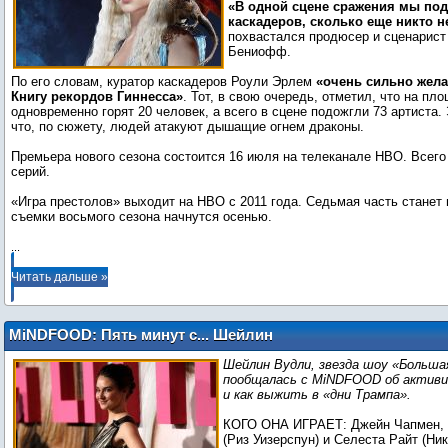
«В одной сцене сражения мы под
каскадеров, сколько еще никто н
похвастался продюсер и сценарист
Бениофф.
По его словам, куратор каскадеров Роули Эрлем
«очень сильно желал
Книгу рекордов Гиннесса»
. Тот, в свою очередь, отметил, что на пл
одновременно горят 20 человек, а всего в сцене подожгли 73 артиста.
что, по сюжету, людей атакуют дышащие огнем драконы.
Премьера нового сезона состоится 16 июля на телеканале HBO. Всего
серий.
«Игра престолов» выходит на HBO с 2011 года. Седьмая часть станет
съемки восьмого сезона начнутся осенью.
...
Читать дальше »
MiNDFOOD: Пять минут с... Шейлин
Вудли
Шейлин Вудли, звезда шоу «Больша
пообщалась с MiNDFOOD об актив
и как выжить в «дни Трампа».
КОГО ОНА ИГРАЕТ: Джейн Чапмен,
(Риз Уизерспун) и Селеста Райт (Ни