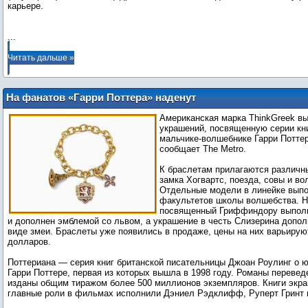
карьере.
...
Читать дальше »
На фанатов «Гарри Поттера» наденут
браслеты
Американская марка ThinkGreek в
украшений, посвященную серии кн
мальчике-волшебнике Гарри Поттер
сообщает The Metro.
К браслетам прилагаются различн
замка Хогвартс, поезда, совы и в
Отдельные модели в линейке выпо
факультетов школы волшебства. Н
посвященный Гриффиндору выполн
и дополнен эмблемой со львом, а украшение в честь Слизерина допол
виде змеи. Браслеты уже появились в продаже, цены на них варьируют
долларов.
Поттериана — серия книг британской писательницы Джоан Роулинг о 
Гарри Поттере, первая из которых вышла в 1998 году. Романы перевед
изданы общим тиражом более 500 миллионов экземпляров. Книги экра
главные роли в фильмах исполнили Дэниел Рэдклифф, Руперт Гринт 