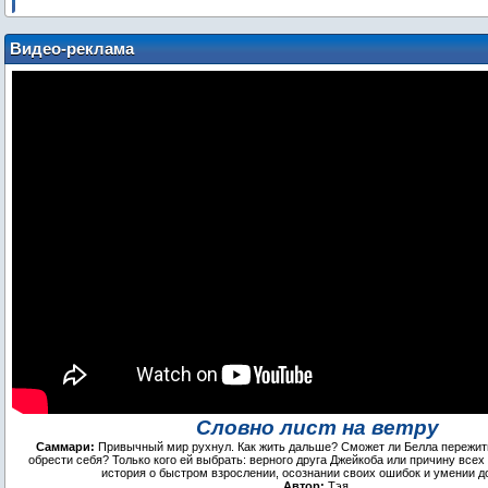
Видео-реклама
Словно лист на ветру
Саммари:
Привычный мир рухнул. Как жить дальше? Сможет ли Белла пережить
обрести себя? Только кого ей выбрать: верного друга Джейкоба или причину всех
история о быстром взрослении, осознании своих ошибок и умении д
Автор:
Тэя