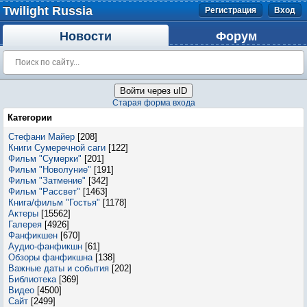
Twilight Russia
Регистрация
Вход
Новости
Форум
Войти через uID
Старая форма входа
Категории
Стефани Майер
[208]
Книги Сумеречной саги
[122]
Фильм "Сумерки"
[201]
Фильм "Новолуние"
[191]
Фильм "Затмение"
[342]
Фильм "Рассвет"
[1463]
Книга/фильм "Гостья"
[1178]
Актеры
[15562]
Галерея
[4926]
Фанфикшен
[670]
Аудио-фанфикшн
[61]
Обзоры фанфикшна
[138]
Важные даты и события
[202]
Библиотека
[369]
Видео
[4500]
Сайт
[2499]