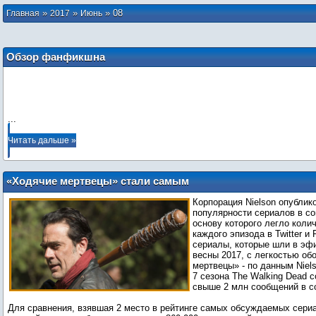
»
»
»
08
Главная
2017
Июнь
Обзор фанфикшна
...
Читать дальше »
«Ходячие мертвецы» стали самым
обсуждаемым сериалом 2016-2017
Корпорация Nielson опублик
популярности сериалов в со
основу которого легло коли
каждого эпизода в Twitter и
сериалы, которые шли в эфи
весны 2017, с легкостью о
мертвецы» - по данным Niel
7 сезона The Walking Dead 
свыше 2 млн сообщений в с
Для сравнения, взявшая 2 место в рейтинге самых обсуждаемых сери