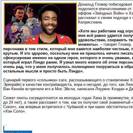
образу Лэндо в спин-оффе Хана Соло
Дональд Гловер побеседовал 
поделился впечатлениями от 
оффом «Звёздных Войн» о Ха
рассказал о своем подходе к
Калриссиана.
«Хотя мы работаем над ог
мне всё равно удается полу
удовольствие, сохранять т
моменты»
, – говорит Гловер
персонажа в том стиле, который мне кажется наиболее честным,
крутым. И это здорово, поскольку мне не пришлось ничего писать
сфокусирован именно на одном герое, которого я очень уважаю, к
который играл Лэндо ранее. Я узнал много нового об этом персон
очень рад, что у меня получилось полноценно погрузиться в обра
остальные мысли и просто быть Лэндо».
Сценарий первого «сольника» саги, рассказывающего о становлении 
Эренрайк) в качестве контрабандиста, вора и негодяя, до того, как Лю
Ван Кеноби встретили его в Мос Эйсли, написали Лоуренс Кэздан и Д
Сюжет ленты сосредоточится на молодых годах Хана (в промежутке, к
до 24 лет), а также расскажет о том, как он получил свой знаменитый
Сокол», как впервые встретился с Чубаккой и при каких обстоятельств
«Хан Соло».
...