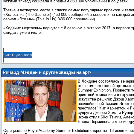
каждый эпизод собирала в среднем 860 000 упоминаний в соцсетях.
Третье и четвертое места в списке самых популярных проектов и тел
«Холостяк» (The Bachelor) (453 000 сообщений в соцсетях на каждый э
сериал «Это мы» (This Is Us) (436 000 сообщений).
«Ходячие мертвецы» вернутся с 8 сезоном в октябре 2017, а первого т
ожидать уже в июле.
...
Читать дальше »
Ричард Мэдден и другие звезды на арт-
вечеринке в Лондоне
В Лондоне состоялась вечерин
открытия ежегодной арт-выста
Summer Exhibition. Провести 
приятной компании и в окруже
искусства решили: Джош Харт
возлюбленной Тамсин Эгертон,
престолов" Кит Харингтон и
Р
супруги Джерри Холл и Рупер
икона стиля 60-х Твигги, Алек
Елена Перминова и многие др
Официально Royal Academy Summer Exhibition откроется 13 июня и пр