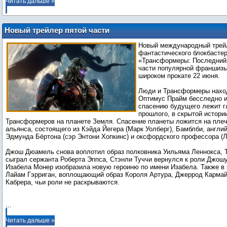
Читать дальше »
Новый трейлер пятой части
«Трансформеров» от Майкла Бэя
Новый международный трей
фантастического блокбасте
«Трансформеры: Последний 
части популярной франшизы
широком прокате 22 июня.
Люди и Трансформеры наход
Оптимус Прайм бесследно и
спасению будущего лежит г
прошлого, в скрытой истори
Трансформеров на планете Земля. Спасение планеты ложится на пле
альянса, состоящего из Кэйда Йегера (Марк Уолберг), Бамблби, англи
Эдмунда Бёртона (сэр Энтони Хопкинс) и оксфордского профессора (Л
Джош Дюамель снова воплотил образ полковника Уильяма Леннокса, Т
сыграл сержанта Роберта Эппса, Стэнли Туччи вернулся к роли Джош
Изабела Монер изобразила новую героиню по имени Изабела. Также в 
Лайам Гэрриган, воплощающий образ Короля Артура, Джеррод Кармай
Кабрера, чьи роли не раскрываются.
...
Читать дальше »