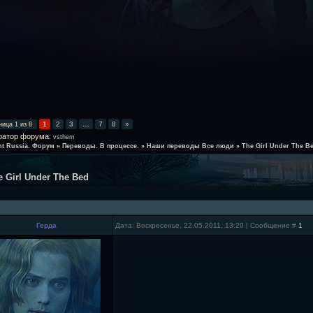
1
2
3
…
7
8
»
ница
1
из
8
ратор форума:
vsthem
ht Russia. Форум
»
Переводы. В процессе.
»
Наши переводы Все люди
»
The Girl Under The B
e Girl Under The Bed
Герда
Дата: Воскресенье, 22.05.2011, 13:20 | Сообщение #
1