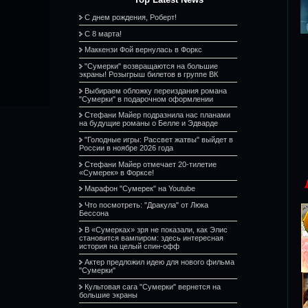
С днем рождения, Роберт!
С 8 марта!
Маккензи Фой вернулась в Форкс
"Сумерки" возвращаются на большие
экраны! Розыгрыш билетов в группе ВК
Выбираем обложку переиздания романа
"Сумерки" в подарочном оформлении
Стефани Майер подразнила нас планами
на будущие романы о Белле и Эдварде
"Голодные игры: Рассвет жатвы" выйдет в
России в ноябре 2026 года
Стефани Майер отмечает 20-тилетие
«Сумерек» в Форксе!
Марафон "Сумерек" на Youtube
Что посмотреть: "Дракула" от Люка
Бессона
В «Сумерках» зря не показали, как Элис
становится вампиром: здесь интересная
история на целый спин-офф
Актер предложил идею для нового фильма
"Сумерки"
Культовая сага "Сумерки" вернется на
большие экраны