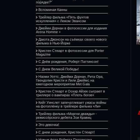
порядке?"
Вспоминая Канны
Трейлер фильма «Пять фунтов
искупления» с Люком Эвансом
Джейми Дорнан в фотосессии для издания
Arena Homme +
Дакота Джонсон на съёмках своего нового
фильма в Нью-Йорке
Кристен Стюарт в фотосессии для Porter
Magazine
С Днём рождения, Роберт Паттинсон!
С Днем Великой Победы!
Наоми Уоттс, Джейми Дорнан, Рита Ора,
Гвендолин Кристи и Лили Джеймс на
ежегодном мероприятии Met Gala
Кристен Стюарт и Оскар Айзек сыграют в
триллере о вампирах «Плоть богов»
Кейт Уинслет запечатлевает ужасы войны
на фотоплёнку в трейлере фильма «Ли»
Трейлер фильма «Моргни дважды» -
режиссёрского дебюта Зои Кравиц
Это девочка!
С днем рождения, Кристен Стюарт!
Новые фото Роберта Паттинсона