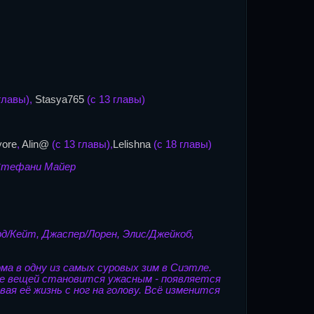
 главы),
Stasya765
(с 13 главы)
yore
,
Alin@
(с 13 главы),
Lelishna
(с 18 главы)
 Стефани Майер
д/Кейт, Джаспер/Лорен, Элис/Джейкоб,
ма в одну из самых суровых зим в Сиэтле.
ние вещей становится ужасным - появляется
ая её жизнь с ног на голову. Всё изменится