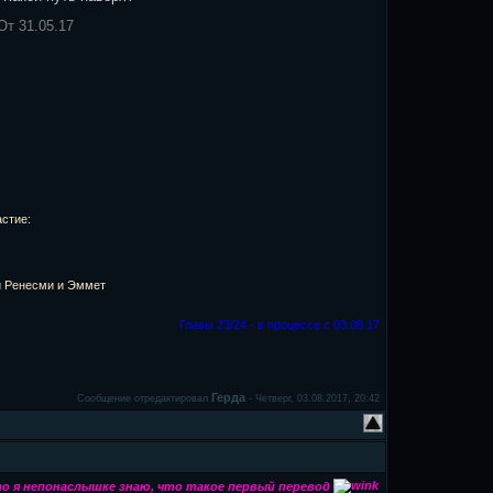
От 31.05.17
стие:
й Ренесми и Эммет
Главы 23/24 - в процессе с 03.08.17
Герда
Сообщение отредактировал
-
Четверг, 03.08.2017, 20:42
что я непонаслышке знаю, что такое первый перевод