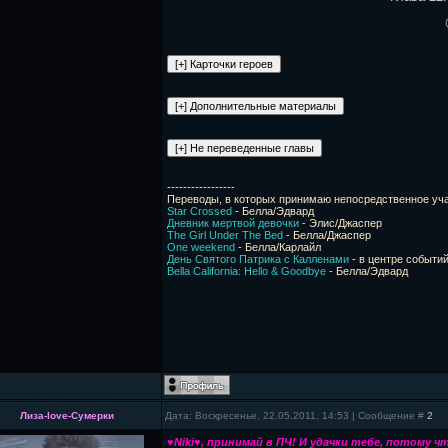
-----------------
Переводы, в которых принимаю непосредственное уча
Star Crossed
- Белла/Эдвард
Дневник мертвой девочки
- Элис/Джаспер
The Girl Under The Bed
- Белла/Джаспер
One weekend
- Белла/Карлайл
День Святого Патрика с Калленами
- в центре событи
Bella California: Hello & Goodbye
- Белла/Эдвард
Лиза-love-Сумерки
Дата: Воскресенье, 22.05.2011, 14:53 | Сообщение #
2
♥Niki♥, принимай в ПЧ! И удачки тебе, потому 