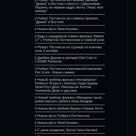
"Драма" в Бостоне и вместе с Дженнифер
Лоуренс на первом кадре ленты "Умри, моя
любовь"
Роберт Паттинсон на съёмках фильма
"Драма" в Бостоне
Новые фото Лили Коллинз
Кадр и закадровый снимок фильма "Микки
17" с Робертом Паттинсоном в главной роли
Роберт Паттинсон на турнире по конному
поло 5 октября
Джейми Дорнан в рекламе Diet Coke и
LOEWE Perfumes
Роберт Паттинсон в рекламной кампании
Dior Icons. Новые снимки
Новый трейлер фильма «Носферату»
Роберта Эггерса с Биллом Скарсгардом,
Лили-Роуз Депп, Николасом Холтом,
Уиллемом Дефо и другими
Новый трейлер фильма «Женщина часа»,
режиссёрского дебюта Анны Кендрик
Новые фото Шейлин Вудли и Наоми Уоттс
Новые фото Роберта Паттинсона
Новые фото Лили Коллинз
С днем рождения, Белла Свон-Каллен!