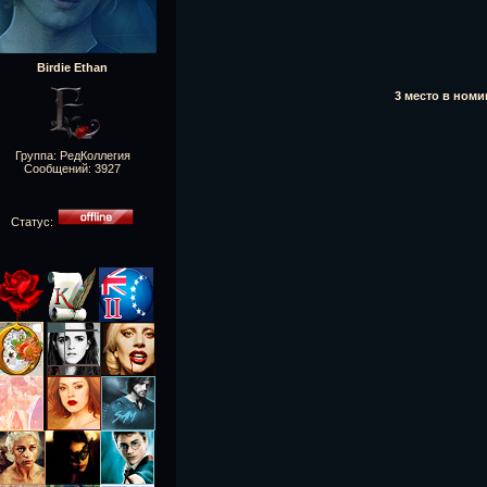
Birdie Ethan
3 место в ном
Группа: РедКоллегия
Сообщений:
3927
Статус: