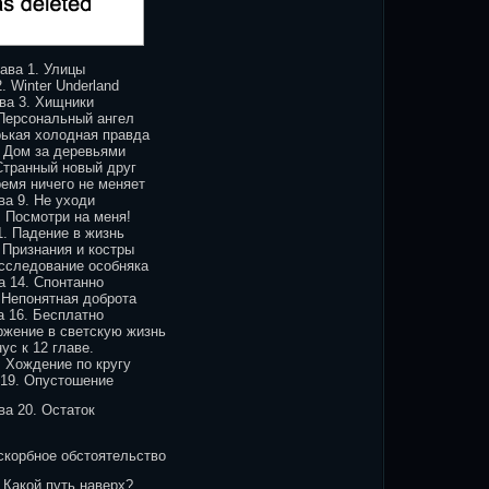
ава 1. Улицы
. Winter Underland
ва 3. Хищники
 Персональный ангел
рькая холодная правда
. Дом за деревьями
Странный новый друг
ремя ничего не меняет
ва 9. Не уходи
. Посмотри на меня!
1. Падение в жизнь
 Признания и костры
Исследование особняка
а 14. Спонтанно
 Непонятная доброта
а 16. Бесплатно
ржение в светскую жизнь
ус к 12 главе.
. Хождение по кругу
 19. Опустошение
ва 20. Остаток
скорбное обстоятельство
 Какой путь наверх?