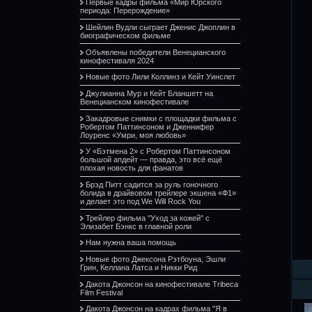
Первые кадры фильма «Мир Юрского
периода: Перерождение»
Шейлин Вудли сыграет Дженис Джоплин в
биографическом фильме
Объявлены победители Венецианского
кинофестиваля 2024
Новые фото Лили Коллинз и Кейт Уинслет
Джулианна Мур и Кейт Бланшетт на
Венецианском кинофестивале
Закадровые снимки с площадки фильма с
Робертом Паттинсоном и Дженнифер
Лоуренс «Умри, моя любовь»
У «Бэтмена 2» с Робертом Паттинсоном
большой апдейт — правда, это всё ещё
плохая новость для фанатов
Брэд Питт садится за руль гоночного
болида в драйвовом трейлере экшена «Ф1»
и делает это под We Will Rock You
Трейлер фильма "Уход за кожей" с
Элизабет Бэнкс в главной роли
Нам нужна ваша помощь
Новые фото Джексона Рэтбоуна, Эшли
Грин, Келлана Латса и Никки Рид
Дакота Джонсон на кинофестивале Tribeca
Film Festival
Дакота Джонсон на кадрах фильма "Я в