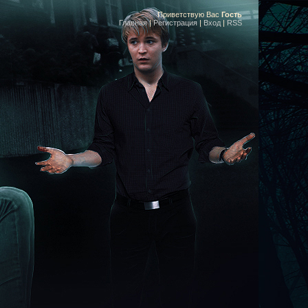
Приветствую Вас
Гость
Главная
|
Регистрация
|
Вход
|
RSS