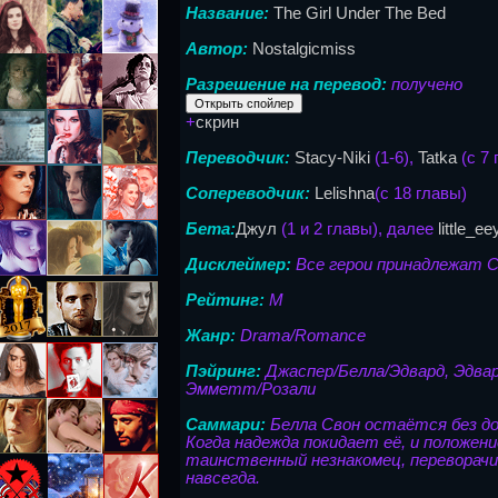
Название:
The Girl Under The Bed
Автор:
Nostalgicmiss
Разрешение на перевод:
получено
+
скрин
Переводчик:
Stacy-Niki
(1-6),
Tatka
(с 7
Сопереводчик:
Lelishna
(с 18 главы)
Бета:
Джул
(1 и 2 главы), далее
little_ee
Дисклеймер:
Все герои принадлежат
Рейтинг:
М
Жанр:
Drama/Romance
Пэйринг:
Джаспер/Белла/Эдвард, Эдвар
Эмметт/Розали
Саммари:
Белла Свон остаётся без до
Когда надежда покидает её, и положе
таинственный незнакомец, переворачив
навсегда.