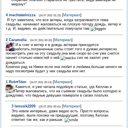
мерзнут"
4
mechtatelnizza
[
Материал
]
(24.07.2011 01:23)
Я тут заметила, что все актеры, когда затрагивается тема
свадьбы, начинают жаловаться на плохую погоду дождь, ветер и
т.д. И, видимо, их действительно помучали там
2
Caramella
[
Материал
]
(24.07.2011 00:20)
И в снег и ветер и в дождь актерам приходится
работать,потраченные силы стоят того я думаю,интересно
посмотреть уже на эту свадьбу,она мне скоро во сне уже снится
начнет столько новостей о ней
сил не хватит уже
дождаться.
Конечно рад за Никки если она любит и любима,больше ничего не
надо посмотрим будет у них свадьба или нет.
1
Rob♥Sten
[
Материал
]
(24.07.2011 00:13)
Кажется, я уже читала подобную статью, где Келлан и
Питер жаловались, что на съемках свадьбы было холодно и
дождливо, что бедные девушки померзли в своих платьях.
3
lenusik2209
[
Материал
]
(24.07.2011 00:41)
Это новое интервью, даже видео есть. Просто вопросы,
видимо, были похожи на предыдущие, поэтому Келлан
ответил так же, как и раньше.