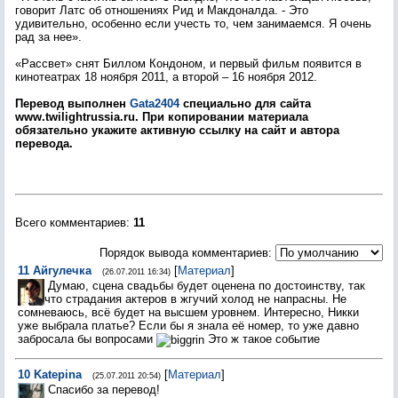
говорит Латс об отношениях Рид и Макдоналда. - Это
удивительно, особенно если учесть то, чем занимаемся. Я очень
рад за нее».
«Рассвет» снят Биллом Кондоном, и первый фильм появится в
кинотеатрах 18 ноября 2011, а второй – 16 ноября 2012.
Перевод выполнен
Gata2404
специально для сайта
www.twilightrussia.ru. При копировании материала
обязательно укажите активную ссылку на сайт и автора
перевода.
Всего комментариев
:
11
Порядок вывода комментариев:
11
Айгулечка
[
Материал
]
(26.07.2011 16:34)
Думаю, сцена свадьбы будет оценена по достоинству, так
что страдания актеров в жгучий холод не напрасны. Не
сомневаюсь, всё будет на высшем уровнем. Интересно, Никки
уже выбрала платье? Если бы я знала её номер, то уже давно
забросала бы вопросами
Это ж такое событие
10
Katepina
[
Материал
]
(25.07.2011 20:54)
Спасибо за перевод!