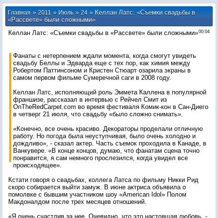
»
»
»
» Келлан Латс: «Съемки свадьбы в
Главная
2011
Июль
24
«Рассвете» были сложными»
Келлан Латс: «Съемки свадьбы в «Рассвете» были сложными»
00:04
Фанаты с нетерпением ждали момента, когда смогут увидеть
свадьбу Беллы и Эдварда еще с тех пор, как химия между
Робертом Паттинсоном и Кристен Стюарт озарила экраны в
самом первом фильме Сумеречной саги в 2008 году.
Келлан Латс, исполняющий роль Эммета Каллена в популярной
франшизе, рассказал в интервью с Рейчел Смит из
OnTheRedCarpet.com во время фестиваля Комик-кон в Сан-Диего
в четверг 21 июля, что свадьбу «было сложно снимать».
«Конечно, все очень красиво. Декораторы проделали отличную
работу. Но погода была неуступчивая, было очень холодно и
дождливо», - сказал актер. Часть съемок проходила в Канаде, в
Ванкувере. «В конце концов, думаю, что фанатам сцена точно
понравится, я сам немного прослезился, когда увидел все
происходящее».
Кстати говоря о свадьбах, коллега Латса по фильму Никки Рид
скоро собирается выйти замуж. В июне актриса объявила о
помолвке с бывшим участником шоу «American Idol» Полом
Макдоналдом после трех месяцев отношений.
«Я очень счастлив за нее. Очевидно, что это настоящая любовь, -