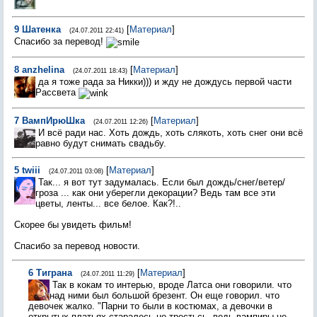
9
Шатенка
[
Материал
]
(24.07.2011 22:41)
Спасибо за перевод!
8
anzhelina
[
Материал
]
(24.07.2011 18:43)
да я тоже рада за Никки))) и жду не дождусь первой части
Рассвета
7
ВампИpюШка
[
Материал
]
(24.07.2011 12:26)
И всё ради нас. Хоть дождь, хоть слякоть, хоть снег они всё
равно будут снимать свадьбу.
5
twiii
[
Материал
]
(24.07.2011 03:08)
Так... я вот тут задумалась. Если был дождь/снег/ветер/
гроза ... как они уберегли декорации? Ведь там все эти
цветы, ленты... все белое. Как?!..
Скорее бы увидеть фильм!
Спасибо за перевод новости.
6
Тиграна
[
Материал
]
(24.07.2011 11:29)
Так в кокам то интерью, вроде Латса они говорили. что
над ними был большой брезент. Он еще говорил. что
девочек жалко. "Парни то были в костюмах, а девочки в
открытых платьях старалесь не трестьсь, ведь вампиры не