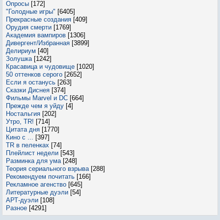
Опросы
[172]
"Голодные игры"
[6405]
Прекрасные создания
[409]
Орудия смерти
[1769]
Академия вампиров
[1306]
Дивергент/Избранная
[3899]
Делириум
[40]
Золушка
[1242]
Красавица и чудовище
[1020]
50 оттенков серого
[2652]
Если я останусь
[263]
Сказки Диснея
[374]
Фильмы Marvel и DC
[664]
Прежде чем я уйду
[4]
Ностальгия
[202]
Утро, TR!
[714]
Цитата дня
[1770]
Кино с ...
[397]
TR в пеленках
[74]
Плейлист недели
[543]
Разминка для ума
[248]
Теория сериального взрыва
[288]
Рекомендуем почитать
[166]
Рекламное агенство
[645]
Литературные дуэли
[54]
АРТ-дуэли
[108]
Разное
[4291]