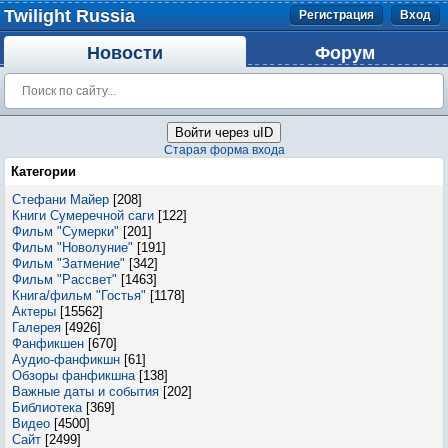
Twilight Russia
Регистрация
Вход
Новости
Форум
Войти через uID
Старая форма входа
Категории
Стефани Майер
[208]
Книги Сумеречной саги
[122]
Фильм "Сумерки"
[201]
Фильм "Новолуние"
[191]
Фильм "Затмение"
[342]
Фильм "Рассвет"
[1463]
Книга/фильм "Гостья"
[1178]
Актеры
[15562]
Галерея
[4926]
Фанфикшен
[670]
Аудио-фанфикшн
[61]
Обзоры фанфикшна
[138]
Важные даты и события
[202]
Библиотека
[369]
Видео
[4500]
Сайт
[2499]