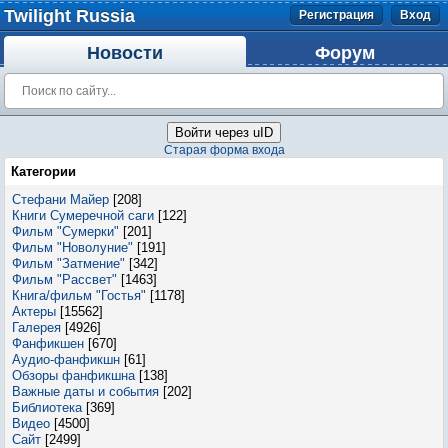
Twilight Russia
Регистрация
Вход
Новости
Форум
Войти через uID
Старая форма входа
Категории
Стефани Майер
[208]
Книги Сумеречной саги
[122]
Фильм "Сумерки"
[201]
Фильм "Новолуние"
[191]
Фильм "Затмение"
[342]
Фильм "Рассвет"
[1463]
Книга/фильм "Гостья"
[1178]
Актеры
[15562]
Галерея
[4926]
Фанфикшен
[670]
Аудио-фанфикшн
[61]
Обзоры фанфикшна
[138]
Важные даты и события
[202]
Библиотека
[369]
Видео
[4500]
Сайт
[2499]