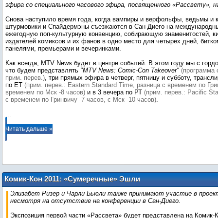
эфира со специального часового эфира, посвященного «Рассвету», 
Снова наступило время года, когда вампиры и верфольфы, ведьмы и 
штурмовики и Спайдермэны съезжаются в Сан-Диего на международ
ежегодную поп-культурную конвенцию, собирающую знаменитостей, к
издателей комиксов и их фанов в одно место для четырех дней, битк
панелями, премьерами и вечеринками.
Как всегда, MTV News будет в центре событий. В этом году мы с гор
что будем представлять
"MTV News: Comic-Con Takeover"
(программа 
прим. перев.)
, три прямых эфира в четверг, пятницу и субботу, трансл
по ЕТ
(прим. перев.: Eastern Standard Time, разница с временем по Гри
временем по Мск -8 часов)
и в 3 вечера по РТ
(прим. перев.: Pacific S
с временем по Гринвичу -7 часов, с Мск -10 часов)
...
Читать дальше »
Комик-Кон 2011: «Сумеречные» Эшли
Грин и Джексон Рэтбоун ответят на
Элизабет Ризер и Чарли Бьюли также принимают участие в прое
телефонные вопросы фанатов
несмотря на отсутствие на конференции в Сан-Диего.
Экспозиция первой части «Рассвета» будет представлена на Комик-Ко