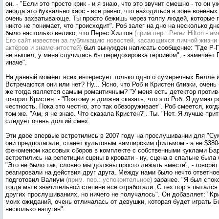
он. - "Если это просто крик - и я знаю, что это звучит смешно - то он у
иногда это буквально хаос - все равно, что находиться в зоне военных
очень захватывающе. Ты просто бежишь через толпу людей, которые го
никто не понимает, что происходит". Роб залег на дно на несколько дн
было настолько велико, что Перес Хилтон
(прим.пер.: Perez Hilton - а
Его сайт известен за публикацию новостей, касающихся личной жизни
актёров и знаменитостей)
был вынужден написать сообщение: "Где Р-П
не вышел, у меня случилась бы передозировка героином", - замечает Р
иначе".
На данный момент всех интересует только одно о сумеречных Белле 
Встречаются они или нет? Ну... Ясно, что Роб и Кристен близки, очень
же тогда является самым романтичным? "У меня есть детектор против-
говорит Кристен. - "Поэтому я должна сказать, что это Роб. Я думаю р
честность. Пока это честно, это так обезоруживает". Роб смеется, когд
том же. "Ам, я не знаю. Что сказала Кристен?". Ты. "Нет. Я лучше при
следует очень долгий смех.
Эти двое впервые встретились в 2007 году на прослушивании для "Сум
они предполагали, станет культовым вампирским фильмом - а не $38
феноменом кассовых сборов в комплекте с собственными куклами Ба
встретились на репетиции сцены в кровати - ну, сцена в спальне была
"Это не было так, словно мы должны просто лежать вместе", - говорит
реагировали на действия друг друга. Между нами было нечто ответное
подготовил Валиум
(прим. пер.: успокоительное)
заранее. "Я был споко
тогда мы в значительной степени всё отработали. С тех пор я пытался
других прослушиваниях, но ничего не получалось". Он добавляет: "Кри
моих ожиданий, очень отличалась от девушки, которая будет играть Б
несколько напуган".