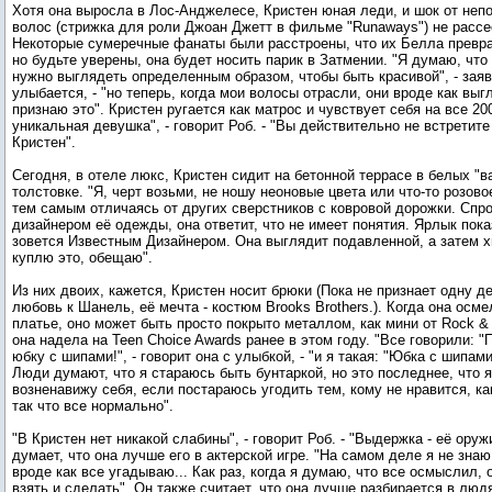
Хотя она выросла в Лос-Анджелесе, Кристен юная леди, и шок от неп
волос (стрижка для роли Джоан Джетт в фильме "Runaways") не расс
Некоторые сумеречные фанаты были расстроены, что их Белла превра
но будьте уверены, она будет носить парик в Затмении. "Я думаю, что
нужно выглядеть определенным образом, чтобы быть красивой", - заяв
улыбается, - "но теперь, когда мои волосы отрасли, они вроде как выг
признаю это". Кристен ругается как матрос и чувствует себя на все 20
уникальная девушка", - говорит Роб. - "Вы действительно не встретите
Кристен".
Сегодня, в отеле люкс, Кристен сидит на бетонной террасе в белых "
толстовке. "Я, черт возьми, не ношу неоновые цвета или что-то розовое
тем самым отличаясь от других сверстников с ковровой дорожки. Спро
дизайнером её одежды, она ответит, что не имеет понятия. Ярлык пока
зовется Известным Дизайнером. Она выглядит подавленной, а затем хи
куплю это, обещаю".
Из них двоих, кажется, Кристен носит брюки (Пока не признает одну д
любовь к Шанель, её мечта - костюм Brooks Brothers.). Когда она осм
платье, оно может быть просто покрыто металлом, как мини от Rock & 
она надела на Teen Choice Awards ранее в этом году. "Все говорили: 
юбку с шипами!", - говорит она с улыбкой, - "и я такая: "Юбка с шипам
Люди думают, что я стараюсь быть бунтаркой, но это последнее, что 
возненавижу себя, если постараюсь угодить тем, кому не нравится, как
так что все нормально".
"В Кристен нет никакой слабины", - говорит Роб. - "Выдержка - её оруж
думает, что она лучше его в актерской игре. "На самом деле я не знаю,
вроде как все угадываю... Как раз, когда я думаю, что все осмыслил,
взять и сделать". Он также считает, что она лучше разбирается в люд