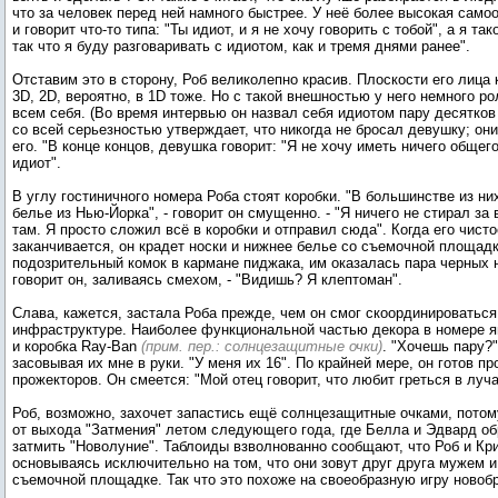
что за человек перед ней намного быстрее. У неё более высокая самоо
и говорит что-то типа: "Ты идиот, и я не хочу говорить с тобой", а я так
так что я буду разговаривать с идиотом, как и тремя днями ранее".
Отставим это в сторону, Роб великолепно красив. Плоскости его лица 
3D, 2D, вероятно, в 1D тоже. Но с такой внешностью у него немного ро
всем себя. (Во время интервью он назвал себя идиотом пару десятков 
со всей серьезностью утверждает, что никогда не бросал девушку; он
его. "В конце концов, девушка говорит: "Я не хочу иметь ничего общего 
идиот".
В углу гостиничного номера Роба стоят коробки. "В большинстве из ни
белье из Нью-Йорка", - говорит он смущенно. - "Я ничего не стирал за 
там. Я просто сложил всё в коробки и отправил сюда". Когда его чист
заканчивается, он крадет носки и нижнее белье со съемочной площад
подозрительный комок в кармане пиджака, им оказалась пара черных но
говорит он, заливаясь смехом, - "Видишь? Я клептоман".
Слава, кажется, застала Роба прежде, чем он смог скоординироваться
инфраструктуре. Наиболее функциональной частью декора в номере я
и коробка Ray-Ban
(прим. пер.: солнцезащитные очки)
. "Хочешь пару?"
засовывая их мне в руки. "У меня их 16". По крайней мере, он готов п
прожекторов. Он смеется: "Мой отец говорит, что любит греться в луч
Роб, возможно, захочет запастись ещё солнцезащитные очками, потом
от выхода "Затмения" летом следующего года, где Белла и Эдвард об
затмить "Новолуние". Таблоиды взволнованно сообщают, что Роб и Кри
основываясь исключительно на том, что они зовут друг друга мужем и
съемочной площадке. Так что это похоже на своеобразную игру новобр