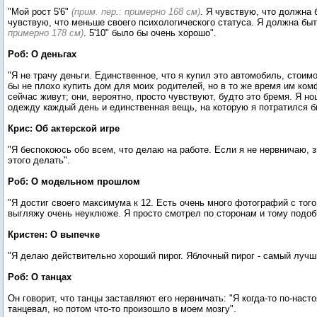
"Мой рост 5'6"
(прим. пер.: примерно 168 см)
. Я чувствую, что должна 
чувствую, что меньше своего психологического статуса. Я должна быт
примерно 178 см)
. 5'10" было бы очень хорошо".
Роб: О деньгах
"Я не трачу деньги. Единственное, что я купил это автомобиль, стоим
бы не плохо купить дом для моих родителей, но в то же время им ком
сейчас живут; они, вероятно, просто чувствуют, будто это бремя. Я н
одежду каждый день и единственная вещь, на которую я потратился 
Крис: Об актерской игре
"Я беспокоюсь обо всем, что делаю на работе. Если я не нервничаю, 
этого делать".
Роб: О модельном прошлом
"Я достиг своего максимума к 12. Есть очень много фотографий с того
выгляжу очень неуклюже. Я просто смотрел по сторонам и тому подоб
Кристен: О выпечке
"Я делаю действительно хороший пирог. Яблочный пирог - самый лучш
Роб: О танцах
Он говорит, что танцы заставляют его нервничать: "Я когда-то по-нас
танцевал, но потом что-то произошло в моем мозгу".