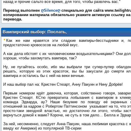
назад и прочие сальто все время, для того, чтобы развлечь вас."
Перевод выполнен
ღSilenceღ
специально для сайта www.twilightru
копировании материала обязательно укажите активную ссылку на 
перевода.
Вампирский выбор: Послать,
познакомиться или жениться?..
Как же нам нравятся эти сладкие вампиры-бесстыдники и, по
предостаточно кровососов на любой вкус.
А как дела обстоят с их человеческими воздыхательницами? Они до
хороши, чтобы захомутать вампира, так?
Ну, не пугайтесь особо, ибо мы выбрали три супер-пупер обалде
решать, которую из этих красоток, вы бы закусали до смерти и
вампира и остались бы с ней на веки вечные.
И наш выбор пал на: Кристен Стюарт, Анну Пакуин и Нину Добрёв!
Первым номером идёт девочка, которая, собственно говоря, завари
Кристен Стюарт. КСтю превратила лобызания с вампиром в клеев
команда Эдварда, ау? Наше безумие по поводу её экранных 
отношений за кадром с Робертом Паттинсоном указывает на то, что э
просто-таки звездной властью, но достаточно ли этого, чтобы зас
вернуться домой к маме? Короче, не суть в том дело… Белла и Эдва
За ней, несомненно, следует Анна Пакуин, наша любимая красотка с ю