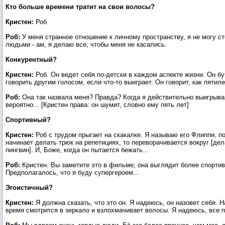
Кто больше времени тратит на свои волосы?
Кристен:
Роб
Роб:
У меня странное отношение к личному пространству, я не могу с
людьми - ам, я делаю все, чтобы меня не касались.
Конкурентный?
Кристен:
Роб. Он ведет себя по-детски в каждом аспекте жизни. Он б
говорить другим голосом, если что-то выиграет. Он говорит, как пятиле
Роб:
Она так назвала меня? Правда? Когда я действительно выигрыва
вероятно... [Кристен права: он шумит, словно ему пять лет]
Спортивный?
Кристен:
Роб с трудом прыгает на скакалке. Я называю его Флиппи, по
начинает делать трюк на репетициях, то переворачивается вокруг [дел
пингвин]. И, Боже, когда он пытается бежать...
Роб:
Кристен. Вы заметите это в фильме; она выглядит более спортив
Предполагалось, что я буду супергероем...
Эгоистичный?
Кристен:
Я должна сказать, что это он. Я надеюсь, он назовет себя. Н
время смотрится в зеркало и взлохмачивает волосы. Я надеюсь, все п