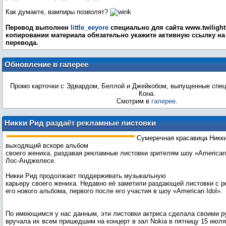
Как думаете, вампиры позволят?
Перевод выполнен
little_eeyore
специально для сайта www.twilightr
копировании материала обязательно укажите активную ссылку на 
перевода.
Обновление в галерее
Промо карточки с Эдвардом, Беллой и Джейкобом, выпущенные спец
Кона.
Смотрим в
галерее
.
Никки Рид раздаёт рекламные листовки
в поддержку нового альбома Пола
Сумеречная красавица Никк
МакДональда
выходящий вскоре альбом
своего жениха, раздавая рекламные листовки зрителям шоу «American 
Лос-Анджелесе.
Никки Рид продолжает поддерживать музыкальную
карьеру своего жениха. Недавно её заметили раздающей листовки с 
его нового альбома, первого после его участия в шоу «American Idol».
По имеющимся у нас данным, эти листовки актриса сделала своими р
вручала их всем пришедшим на концерт в зал Nokia в пятницу 15 июля