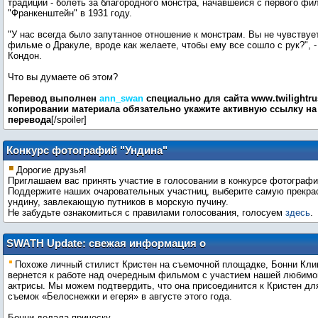
традиции - болеть за благородного монстра, начавшейся с первого фи
"Франкенштейн" в 1931 году.
"У нас всегда было запутанное отношение к монстрам. Вы не чувствуе
фильме о Дракуле, вроде как желаете, чтобы ему все сошло с рук?", -
Кондон.
Что вы думаете об этом?
Перевод выполнен
ann_swan
специально для сайта www.twilightrus
копировании материала обязательно укажите активную ссылку на 
перевода
[/spoiler]
Конкурс фотографий "Ундина"
Дорогие друзья!
Приглашаем вас принять участие в голосовании в конкурсе фотографи
Поддержите наших очаровательных участниц, выберите самую прекра
ундину, завлекающую путников в морскую пучину.
Не забудьте ознакомиться с правилами голосования, голосуем
здесь
.
SWATH Update: свежая информация о
"Белоснежке и егере"
Похоже личный стилист Кристен на съемочной площадке, Бонни Кли
вернется к работе над очередным фильмом с участием нашей любимо
актрисы. Мы можем подтвердить, что она присоединится к Кристен дл
съемок «Белоснежки и егеря» в августе этого года.
Бонни делала прическу