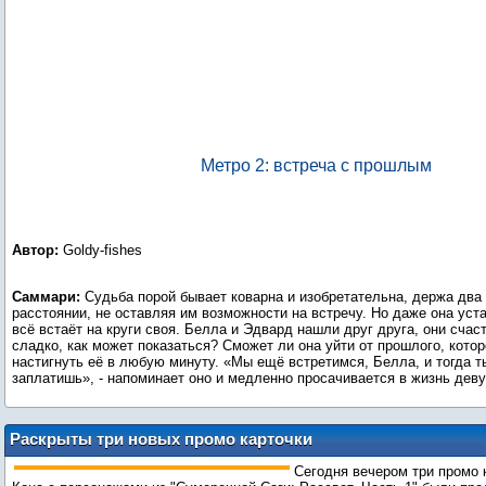
Метро 2: встреча с прошлым
Автор:
Goldy-fishes
Саммари:
Судьба порой бывает коварна и изобретательна, держа два
расстоянии, не оставляя им возможности на встречу. Но даже она устаё
всё встаёт на круги своя. Белла и Эдвард нашли друг друга, они счаст
сладко, как может показаться? Сможет ли она уйти от прошлого, котор
настигнуть её в любую минуту. «Мы ещё встретимся, Белла, и тогда т
заплатишь», - напоминает оно и медленно просачивается в жизнь де
Раскрыты три новых промо карточки
героев "Рассвета" для Комик-Кона
Сегодня вечером три промо 