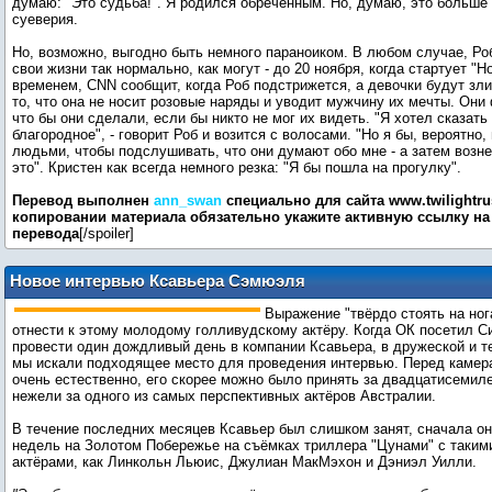
думаю: "Это судьба!". Я родился обреченным. Но, думаю, это больше 
суеверия.
Но, возможно, выгодно быть немного параноиком. В любом случае, Ро
свои жизни так нормально, как могут - до 20 ноября, когда стартует "Н
временем, CNN сообщит, когда Роб подстрижется, а девочки будут зли
то, что она не носит розовые наряды и уводит мужчину их мечты. Они
что бы они сделали, если бы никто не мог их видеть. "Я хотел сказать 
благородное", - говорит Роб и возится с волосами. "Но я бы, вероятно,
людьми, чтобы подслушивать, что они думают обо мне - а затем возн
это". Кристен как всегда немного резка: "Я бы пошла на прогулку".
Перевод выполнен
ann_swan
специально для сайта www.twilightrus
копировании материала обязательно укажите активную ссылку на 
перевода
[/spoiler]
Новое интервью Ксавьера Сэмюэля
для журнала ОК
Выражение "твёрдо стоять на ног
отнести к этому молодому голливудскому актёру. Когда ОК посетил С
провести один дождливый день в компании Ксавьера, в дружеской и т
мы искали подходящее место для проведения интервью. Перед камер
очень естественно, его скорее можно было принять за двадцатисеми
нежели за одного из самых перспективных актёров Австралии.
В течение последних месяцев Ксавьер был слишком занят, сначала он
недель на Золотом Побережье на съёмках триллера "Цунами" с таким
актёрами, как Линкольн Льюис, Джулиан МакМэхон и Дэниэл Уилли.