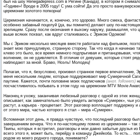
был на шоу Renegadepress.com в Регине (Канада), в котором я снима
«Годиве»! Вроде в 2005 году! С ума сойти! Да это просто ванкуверско
церемонии золотого попкорна!
Церемония начинается, и, конечно, это здорово. Много смеха, фантас
особенно забавный поцелуй (да, вы помните) делают шоу по-настоящ
зрелищем. Сразу после окончания я выхожу наружу, размышляя, что 
выше всяких похвал, как вдруг сталкиваюсь с Эриком Одомом!
Мы с Эриком несколько месяцев вместе работали над фильмом, поэт
знает мою причудливую, странную сторону. Так что когда я начинаю та
клево это было, все время немного подпрыгивая и пританцовывая, что
волнение, он не удивляется. В отличие от девушек, которые стоят ряд
наблюдают за мной. Браво, Ноэль! Молодец!
Полагая, что я, безусловно, произвел странное первое впечатление, 
меня нескольким людям, которые поддерживают мир Сумеречной Саги
паутине. Кажется, почти половине моих подписчиков
(англ. followers)
на
посчастливилось побывать в этом году на церемонии MTV Movie Awar
Наконец я ухожу, заканчивая любезный разговор с одной из этих женщ
описывает, как замечательно было увидеть актеров «Сумерек», чьи ус
растут, а карьера - процветает. Этот разговор воплощает поддержку 
от этого мира, частью которого я стал – мира «Сумерек».
Вспоминая этот день, я правда чувствую, что последний разговор бы
завершением вечера. Что я по-настоящему помню из церемонии – так 
Твипы, которых я встретил, разговоры и мои давно забытые друзья из
всего этого я, может быть, перейду в команду Джейкоба. То есть… по
родом из моего родного города, понимаете?