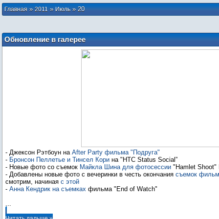
»
»
»
20
Главная
2011
Июль
Обновление в галерее
- Джексон Рэтбоун на
After Party фильма "Подруга"
-
Бронсон Пеллетье и Тинсел Кори
на "HTC Status Social”
- Новые фото со съемок
Майкла Шина для фотосессии
"Hamlet Shoot" 
- Добавлены новые фото с вечеринки в честь окончания
съемок фильм
смотрим, начиная
с этой
-
Анна Кендрик на съемках
...
Читать дальше »