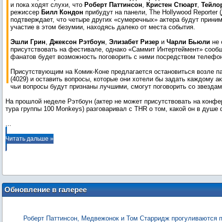
и пока ходят слухи, что
Роберт Паттинсон
,
Кристен Стюарт
,
Тейло
режиссер
Билл Кондон
прибудут на панели, The Hollywood Reporter 
подтверждает, что четыре других «сумеречных» актера будут приним
участие в этом безумии, находясь далеко от места события.
Эшли Грин
,
Джексон Рэтбоун
,
Элизабет Ризер
и
Чарли Бьюли
не 
присутствовать на фестивале, однако «Саммит Интертеймент» сообщ
фанатов будет возможность поговорить с ними посредством телефо
Присутствующим на Комик-Коне предлагается остановиться возле п
(4029) и оставить вопросы, которые они хотели бы задать каждому ак
чьи вопросы будут признаны лучшими, смогут поговорить со звездам
На прошлой неделе Рэтбоун (актер не может присутствовать на конфе
...
Читать дальше »
Обновление в галерее
Роберт Паттинсон, Медвежонок и Том Старридж прогуливаются 