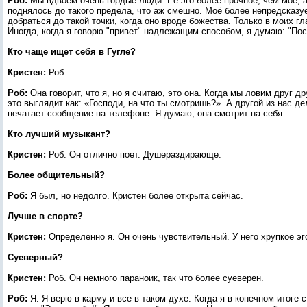
Роб:
Мы вдвоем очень гордые люди. Её эго более прочное, чем мое, а
поднялось до такого предела, что аж смешно. Моё более непредсказу
добраться до такой точки, когда оно вроде божества. Только в моих гл
Иногда, когда я говорю "привет" надлежащим способом, я думаю: "Пост
Кто чаще ищет себя в Гугле?
Кристен:
Роб.
Роб:
Она говорит, что я, но я считаю, это она. Когда мы ловим друг д
это выглядит как: «Господи, на что ты смотришь?». А другой из нас де
печатает сообщение на телефоне. Я думаю, она смотрит на себя.
Кто лучший музыкант?
Кристен:
Роб. Он отлично поет. Душераздирающе.
Более общительный?
Роб:
Я был, но недолго. Кристен более открыта сейчас.
Лучше в спорте?
Кристен:
Определенно я. Он очень чувствительный. У него хрупкое эг
Суеверный?
Кристен:
Роб. Он немного параноик, так что более суеверен.
Роб:
Я. Я верю в карму и все в таком духе. Когда я в конечном итоге с