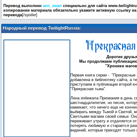
Перевод выполнен
ann_swan
специально для сайта www.twilightrus
копировании материала обязательно укажите активную ссылку на 
перевода
[/spoiler]
Народный перевод TwilightRussia:
Прекрасная тьма (Хроники магов-2)
Дорогие друзья
Мы продолжаем публикацию 
"Хроники магов
Первая книга серии - "Прекрасные
добавлена в библиотеку сайта, а т
приступаем в публикации второй кн
"Прекрасная тьма".
Лена избежала Призвания в день с
шестнадцатилетия, но песня, кото
намекает, что ничего еще не конче
выбирать между Тьмой и Светой, 
Светлыми магами своей семьи. Он
переживает утрату и отдаляется от
потерять любимую и старается ра
видений, которые приходят только 