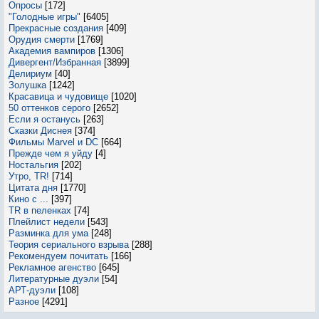
Опросы
[172]
"Голодные игры"
[6405]
Прекрасные создания
[409]
Орудия смерти
[1769]
Академия вампиров
[1306]
Дивергент/Избранная
[3899]
Делириум
[40]
Золушка
[1242]
Красавица и чудовище
[1020]
50 оттенков серого
[2652]
Если я останусь
[263]
Сказки Диснея
[374]
Фильмы Marvel и DC
[664]
Прежде чем я уйду
[4]
Ностальгия
[202]
Утро, TR!
[714]
Цитата дня
[1770]
Кино с ...
[397]
TR в пеленках
[74]
Плейлист недели
[543]
Разминка для ума
[248]
Теория сериального взрыва
[288]
Рекомендуем почитать
[166]
Рекламное агенство
[645]
Литературные дуэли
[54]
АРТ-дуэли
[108]
Разное
[4291]