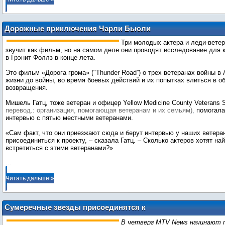
Дорожные приключения Чарли Бьюли
Три молодых актера и леди-ветер
звучит как фильм, но на самом деле они проводят исследование для к
в Грэнит Фоллз в конце лета.
Это фильм «Дорога грома» ("Thunder Road”) о трех ветеранах войны в
жизни до войны, во время боевых действий и их попытках влиться в о
возвращения.
Мишель Гатц, тоже ветеран и офицер Yellow Medicine County Veterans 
перевод.: организация, помогающая ветеранам и их семьям)
,
помогала
интервью с пятью местными ветеранами.
«Сам факт, что они приезжают сюда и берут интервью у наших ветера
присоединиться к проекту, – сказала Гатц. – Сколько актеров хотят на
...
Читать дальше »
Сумеречные звезды присоединятся к
нам в прямом эфире с Комик-Кона!
В четверг MTV News начинают 