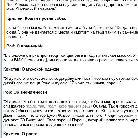
Лос-Анджелесе и в основном научился водить благодаря людям, ко
мне. Я ужасный водитель".
Кристен: Кошки против собак
Если бы она могла быть животным, она была бы кошкой: "Когда гово
сюда!", она не двигается с места и смотрит на тебя таким выражение
пошла ты!".
Роб: О прачечной
"В Лондоне стирка производится два раза в год, гигантская миссия. У
были BMX [велосипед], мы брали их и отвозили огромные прачечные 
Кристен: О мужской одежде
"Я думаю это сексуально, когда девушки носят черные неуклюжие брю
дизайнерские вещи Роба и думаю: "Я хочу эти брюки, парень".
Роб: Об анонимности
"Я желаю, чтобы люди не знали кто я такой, чтобы я мог просто солгать
спичрайтер
(прим.пер.: тот, кто пишет речь)
Обамы. Так я говорил д
потом Обама пришел и взял этих молодых писателей. Потом я узнал, ч
Джон Фавро - не актер Джон Фавро - пишет для него. Люди, которым я
думают: "О Боже мой. Этот парень! Парень, который напивался в бара
написал законопроект о здравоохранении!".
Кристен: О росте