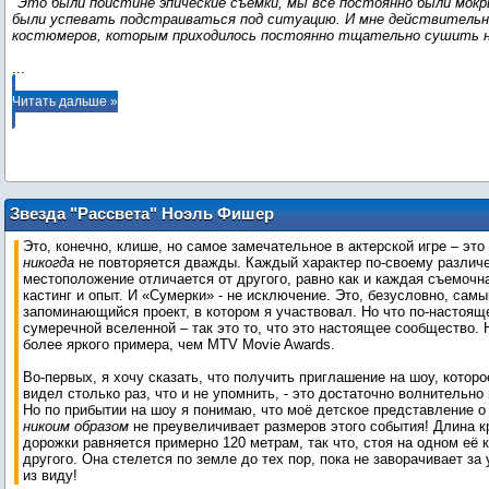
"Это были поистине эпические съёмки, мы все постоянно были мок
были успевать подстраиваться под ситуацию. И мне действительн
костюмеров, которым приходилось постоянно тщательно сушить н
...
Читать дальше »
Звезда "Рассвета" Ноэль Фишер
делится первыми впечатлениями от
Это, конечно, клише, но самое замечательное в актерской игре – это 
церемонии MTV Movie Awards
никогда
не повторяется дважды. Каждый характер по-своему различе
местоположение отличается от другого, равно как и каждая съемочн
кастинг и опыт. И «Сумерки» - не исключение. Это, безусловно, сам
запоминающийся проект, в котором я участвовал. Но что по-настоящ
сумеречной вселенной – так это то, что это настоящее сообщество. 
более яркого примера, чем MTV Movie Awards.
Во-первых, я хочу сказать, что получить приглашение на шоу, которо
видел столько раз, что и не упомнить, - это достаточно волнительно
Но по прибытии на шоу я понимаю, что моё детское представление 
никоим образом
не преувеличивает размеров этого события! Длина к
дорожки равняется примерно 120 метрам, так что, стоя на одном её 
другого. Она стелется по земле до тех пор, пока не заворачивает за 
из виду!