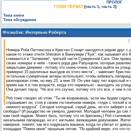
ПРОЛОГ
ГЛАВА ПЕРВАЯ
(
часть 1
,
часть 2
)
Тема книги
Тема обсуждения
Флэшбэк: Интервью Роберта
Паттинсона и Кристен Стюарт для
С
"Harper's Bazaar"
Номера Роба Паттинсона и Кристен Стюарт находятся рядом друг с д
каком-то этаже отеля Sheraton в Ванкувере ("Кув", как называет его К
снимаются в "Затмении", третьей части Сумеречной Саги. Они прово
своих номерах в небе - своего рода две Рапунцели, которые развлек
закрытыми дверями - потому что очень-очень сложно выйти на улицу
примерно 15 различных выходов из этого места", - замечает Кристен,
остальные сумеречные актеры используют, чтобы избежать папарацц
разочарован этим, но ему 23, а мне 19. Он уже пару лет взрослый и 
время как я в том возрасте, когда это нормально - выходить на улиц
Она делает паузу. "Но все это скучно, потому что это все, о чем я го
Роб тоже говорит об этом. "Ты не возражаешь, если мы будем сидеть
спрашивает он, стоя в своем гостиничном номере, глядя с тоской в о
немного воздуха". Сегодня холодный, серый день, но кто заберет у н
свободы? (И рыцарство не умерло, девочки. Молодой человек до сих 
вам свой пиджак. Может быть, потому что он британец.) Роб сталкивае
нахальными папарацци, но и с наглыми, визжащими девушками. Жите
наверное, помнят, как его подрезала машина, когда он убегал от деву
площадки "Помни меня" прошлым летом. "По крайней мере, это что-то н