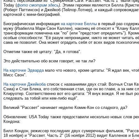
Кона с персонажами из "Сумеречной Саги: Рассвет. Часть 1" были пр
Today (
фото смотрим здесь
)
. Этими героями являются Белла (Кристе
(Роберт Паттинсон) и Джейкоб (Тейлор Лотнер), и каждый сопровожда
карточкой с мини-биографией.
Биографическая информация
на карточке Беллы
в первый раз содержи
мужу (Изабелла Мари Свон Каллен), наконец её относят к "Клану Калл
трансформации помечена как "по" (или "предстоит определить"). Кром
особые способности: "Её разум непроницаем; никто не может читать е
сама не позволит. Она может оградить себя от всех видов психологиче
Отметим также её цитату: "Да, я готова".
Это действительно обо всем говорит, не так ли?
На карточке Эдварда
мало что нового, кроме цитаты: "Я ждал век, что
Мисс Свон".
На карточке Джейкоба
список с названиями двух стай: Волчья Стая Кв
Сэма) и Стая Блека, его собственная стая, где он во главе, а за ним 
Клируотер. Соответственно вот его цитата: "Я внук вождя. Я не был р
следовать за тобой или кем-либо ещё".
Великий "Рассвет" начинает неделю Комик-Кон со сладкого, да?
Обновление: USA Today также предоставили несколько новых слов р
Кондона:
Билл Кондон, режиссер последних двух сумеречных фильмов, "Рассве
18 ноября) и "Рассвет. Часть 2" (16 ноября 2012) видит Калленов и Бл