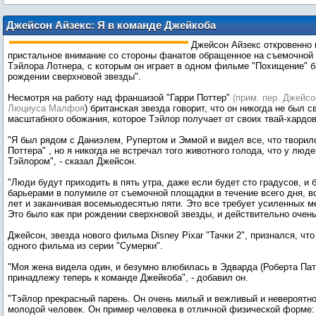
Джейсон Айзекс: Я в команде Джейкоба
Джейсон Айзекс откровенно 
пристальное внимание со стороны фанатов обращенное на съемочной
Тэйлора Лотнера, с которым он играет в одном фильме "Похищение" б
рождении сверхновой звезды".
Несмотря на работу над франшизой "Гарри Поттер"
(прим. пер. Джейс
Люциуса Малфоя
) британская звезда говорит, что он никогда не был 
масштабного обожания, которое Тэйлор получает от своих твай-хардов
"Я был рядом с Даниэлем, Рупертом и Эммой и видел все, что творило
Поттера" , но я никогда не встречал того животного голода, что у люд
Тэйлором", - сказал Джейсон.
"Люди будут приходить в пять утра, даже если будет сто градусов, и 
барьерами в полумиле от съемочной площадки в течение всего дня, вс
лет и заканчивая восемьюдесятью пяти. Это все требует усиленных м
Это было как при рождении сверхновой звезды, и действительно очень
Джейсон, звезда нового фильма Disney Pixar "Тачки 2", признался, что
одного фильма из серии "Сумерки".
"Моя жена видела один, и безумно влюбилась в Эдварда (Роберта Патт
принадлежу теперь к команде Джейкоба", - добавил он.
"Тэйлор прекрасный парень. Он очень милый и вежливый и невероятн
молодой человек. Он пример человека в отличной физической форме: