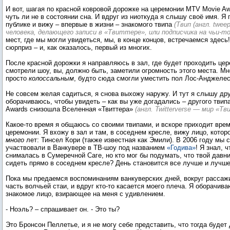
И вот, шагая по красной ковровой дорожке на церемонии MTV Movie Aw
чуть ли не в состоянии сна. И вдруг из ниоткуда я слышу своё имя. Я
публике и вижу – впервые в жизни – знакомого твипа
(Твип (англ. twee
человека, делающего записи в «Твиттере», или подписчика на чьи-то
мест, где мы могли увидеться, мы, в конце концов, встречаемся здесь
сюрприз – и, как оказалось, первый из многих.
После красной дорожки я направляюсь в зал, где будет проходить це
смотрели шоу, вы, должно быть, заметили огромность этого места. Мн
просто
колоссальным
, будто сюда смогли уместить пол Лос-Анджелес
Не совсем желая садиться, я снова выхожу наружу. И тут я слышу дру
оборачиваюсь, чтобы увидеть – как вы уже догадались – другого твип
Awards снизошла Вселенная «Твиттера»
(англ. Twitterverse — мир «Т
Какое-то время я общаюсь со своими твипами, и вскоре приходит врем
церемонии. Я вхожу в зал и там, в соседнем кресле, вижу лицо, котор
много
лет: Тинсел Кори (также известная как Эмили). В 2006 году мы 
участвовали в Ванкувере в ТВ-шоу под названием
«Годива»
! Я знал, 
снималась в Сумеречной Саге, но кто мог бы подумать, что твой давни
сидеть прямо в соседнем кресле? День становится все лучше и лучше
Пока мы предаемся воспоминаниям ванкуверских дней, вокруг рассаж
часть волчьей стаи, и вдруг кто-то касается моего плеча. Я оборачив
знакомое лицо, взирающее на меня с удивлением.
- Ноэль? – спрашивает он. - Это ты?
Это Бронсон Пеллетье, и я не могу себе представить, что тогда будет