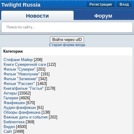
Twilight Russia
Регистрация
Вход
Новости
Форум
Войти через uID
Старая форма входа
Категории
Стефани Майер
[208]
Книги Сумеречной саги
[122]
Фильм "Сумерки"
[201]
Фильм "Новолуние"
[191]
Фильм "Затмение"
[342]
Фильм "Рассвет"
[1463]
Книга/фильм "Гостья"
[1178]
Актеры
[15562]
Галерея
[4926]
Фанфикшен
[670]
Аудио-фанфикшн
[61]
Обзоры фанфикшна
[138]
Важные даты и события
[202]
Библиотека
[369]
Видео
[4500]
Сайт
[2499]