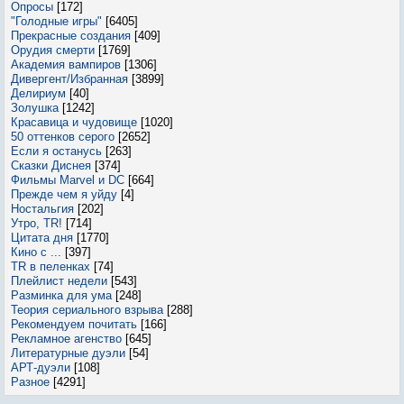
Опросы
[172]
"Голодные игры"
[6405]
Прекрасные создания
[409]
Орудия смерти
[1769]
Академия вампиров
[1306]
Дивергент/Избранная
[3899]
Делириум
[40]
Золушка
[1242]
Красавица и чудовище
[1020]
50 оттенков серого
[2652]
Если я останусь
[263]
Сказки Диснея
[374]
Фильмы Marvel и DC
[664]
Прежде чем я уйду
[4]
Ностальгия
[202]
Утро, TR!
[714]
Цитата дня
[1770]
Кино с ...
[397]
TR в пеленках
[74]
Плейлист недели
[543]
Разминка для ума
[248]
Теория сериального взрыва
[288]
Рекомендуем почитать
[166]
Рекламное агенство
[645]
Литературные дуэли
[54]
АРТ-дуэли
[108]
Разное
[4291]