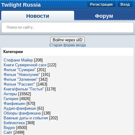
Twilight Russia
Регистрация
Вход
Новости
Форум
Войти через uID
Старая форма входа
Категории
Стефани Майер
[208]
Книги Сумеречной саги
[122]
Фильм "Сумерки"
[201]
Фильм "Новолуние"
[191]
Фильм "Затмение"
[342]
Фильм "Рассвет"
[1463]
Книга/фильм "Гостья"
[1178]
Актеры
[15562]
Галерея
[4926]
Фанфикшен
[670]
Аудио-фанфикшн
[61]
Обзоры фанфикшна
[138]
Важные даты и события
[202]
Библиотека
[369]
Видео
[4500]
Сайт
[2499]