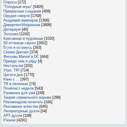
Опросы
[172]
"Голодные игры"
[6405]
Прекрасные создания
[409]
Орудия смерти
[1769]
Академия вампиров
[1306]
Дивергент/Избранная
[3899]
Делириум
[40]
Золушка
[1242]
Красавица и чудовище
[1020]
50 оттенков серого
[2652]
Если я останусь
[263]
Сказки Диснея
[374]
Фильмы Marvel и DC
[664]
Прежде чем я уйду
[4]
Ностальгия
[202]
Утро, TR!
[714]
Цитата дня
[1770]
Кино с ...
[397]
TR в пеленках
[74]
Плейлист недели
[543]
Разминка для ума
[248]
Теория сериального взрыва
[288]
Рекомендуем почитать
[166]
Рекламное агенство
[645]
Литературные дуэли
[54]
АРТ-дуэли
[108]
Разное
[4291]