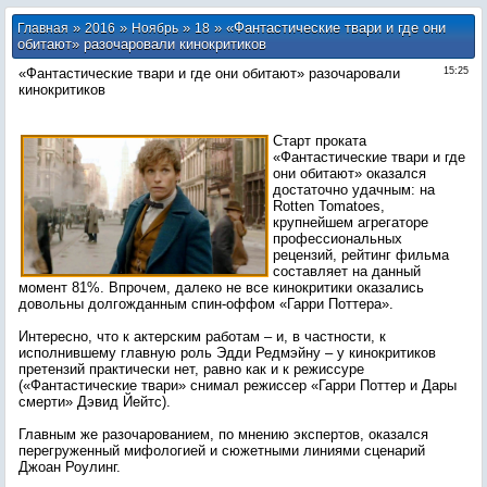
»
»
»
» «Фантастические твари и где они
Главная
2016
Ноябрь
18
обитают» разочаровали кинокритиков
«Фантастические твари и где они обитают» разочаровали
15:25
кинокритиков
Старт проката
«Фантастические твари и где
они обитают» оказался
достаточно удачным: на
Rotten Tomatoes,
крупнейшем агрегаторе
профессиональных
рецензий, рейтинг фильма
составляет на данный
момент 81%. Впрочем, далеко не все кинокритики оказались
довольны долгожданным спин-оффом «Гарри Поттера».
Интересно, что к актерским работам – и, в частности, к
исполнившему главную роль Эдди Редмэйну – у кинокритиков
претензий практически нет, равно как и к режиссуре
(«Фантастические твари» снимал режиссер «Гарри Поттер и Дары
смерти» Дэвид Йейтс).
Главным же разочарованием, по мнению экспертов, оказался
перегруженный мифологией и сюжетными линиями сценарий
Джоан Роулинг.