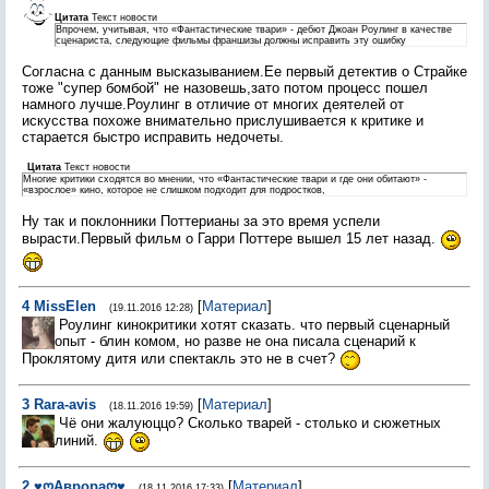
Цитата
Текст новости
Впрочем, учитывая, что «Фантастические твари» - дебют Джоан Роулинг в качестве
сценариста, следующие фильмы франшизы должны исправить эту ошибку
Согласна с данным высказыванием.Ее первый детектив о Страйке
тоже "супер бомбой" не назовешь,зато потом процесс пошел
намного лучше.Роулинг в отличие от многих деятелей от
искусства похоже внимательно прислушивается к критике и
старается быстро исправить недочеты.
Цитата
Текст новости
Многие критики сходятся во мнении, что «Фантастические твари и где они обитают» -
«взрослое» кино, которое не слишком подходит для подростков,
Ну так и поклонники Поттерианы за это время успели
вырасти.Первый фильм о Гарри Поттере вышел 15 лет назад.
4
MissElen
[
Материал
]
(19.11.2016 12:28)
Роулинг кинокритики хотят сказать. что первый сценарный
опыт - блин комом, но разве не она писала сценарий к
Проклятому дитя или спектакль это не в счет?
3
Rara-avis
[
Материал
]
(18.11.2016 19:59)
Чё они жалуюццо? Сколько тварей - столько и сюжетных
линий.
2
♥ღАврораღ♥
[
Материал
]
(18.11.2016 17:33)