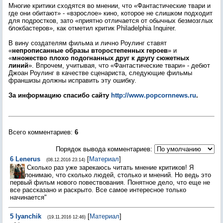
Многие критики сходятся во мнении, что «Фантастические твари и
где они обитают» - «взрослое» кино, которое не слишком подходит
для подростков, зато «приятно отличается от обычных безмозглых
блокбастеров», как отметил критик Philadelphia Inquirer.
В вину создателям фильма и лично Роулинг ставят
«
непрописанные образы второстепенных героев
» и
«
множество плохо подогнанных друг к другу сюжетных
линий
». Впрочем, учитывая, что «Фантастические твари» - дебют
Джоан Роулинг в качестве сценариста, следующие фильмы
франшизы должны исправить эту ошибку.
За информацию спасибо сайту
http://www.popcornnews.ru
.
Всего комментариев
:
6
Порядок вывода комментариев:
6
Lenerus
[
Материал
]
(08.12.2016 23:14)
Сколько раз уже зарекаюсь читать мнение критиков! Я
понимаю, что сколько людей, столько и мнений. Но ведь это
первый фильм нового повествования. Понятное дело, что еще не
все рассказано и раскрыто. Все самое интересное только
начинается"
5
lyanchik
[
Материал
]
(19.11.2016 12:46)