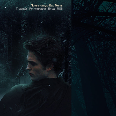
Приветствую Вас
Гость
Главная
|
Регистрация
|
Вход
|
RSS