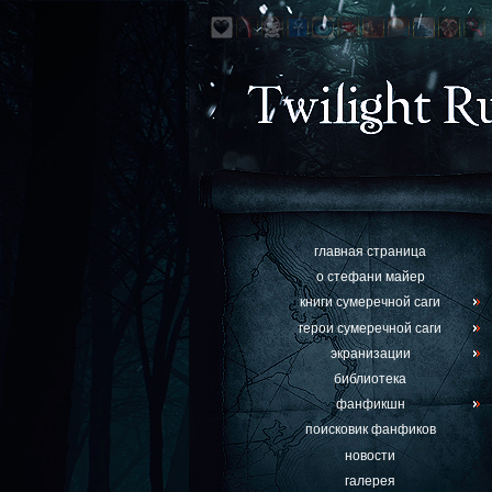
главная страница
о стефани майер
книги сумеречной саги
герои сумеречной саги
экранизации
библиотека
фанфикшн
поисковик фанфиков
новости
галерея