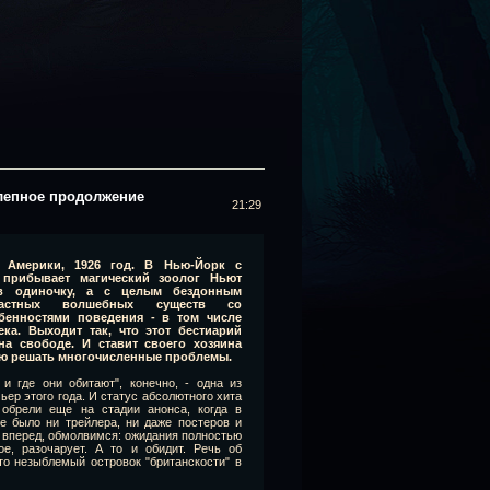
олепное продолжение
21:29
 Америки, 1926 год. В Нью-Йорк с
прибывает магический зоолог Ньют
в одиночку, а с целым бездонным
мастных волшебных существ со
бенностями поведения - в том числе
ка. Выходит так, что этот бестиарий
на свободе. И ставит своего хозяина
ю решать многочисленные проблемы.
 и где они обитают", конечно, - одна из
р этого года. И статус абсолютного хита
 обрели еще на стадии анонса, когда в
е было ни трейлера, ни даже постеров и
 вперед, обмолвимся: ожидания полностью
е, разочарует. А то и обидит. Речь об
то незыблемый островок "британскости" в