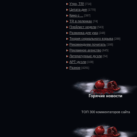
Утро, TR!
[714]
Цитата дня
[1770]
Кино с ...
[397]
TR в пеленках
[74]
Плейлист недели
[543]
Разминка для ума
[248]
Теория сериального взрыва
[288]
Рекомендуем почитать
[166]
Рекламное агенство
[645]
Литературные дуэли
[54]
АРТ-дуэли
[108]
Разное
[4291]
Горячие новости
ТОП 300 комментаторов сайта