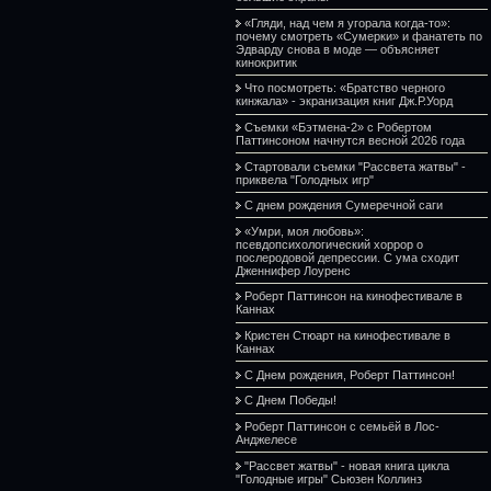
«Гляди, над чем я угорала когда-то»:
почему смотреть «Сумерки» и фанатеть по
Эдварду снова в моде — объясняет
кинокритик
Что посмотреть: «Братство черного
кинжала» - экранизация книг Дж.Р.Уорд
Съемки «Бэтмена-2» с Робертом
Паттинсоном начнутся весной 2026 года
Стартовали съемки "Рассвета жатвы" -
приквела "Голодных игр"
С днем рождения Сумеречной саги
«Умри, моя любовь»:
псевдопсихологический хоррор о
послеродовой депрессии. С ума сходит
Дженнифер Лоуренс
Роберт Паттинсон на кинофестивале в
Каннах
Кристен Стюарт на кинофестивале в
Каннах
С Днем рождения, Роберт Паттинсон!
С Днем Победы!
Роберт Паттинсон с семьёй в Лос-
Анджелесе
"Рассвет жатвы" - новая книга цикла
"Голодные игры" Сьюзен Коллинз