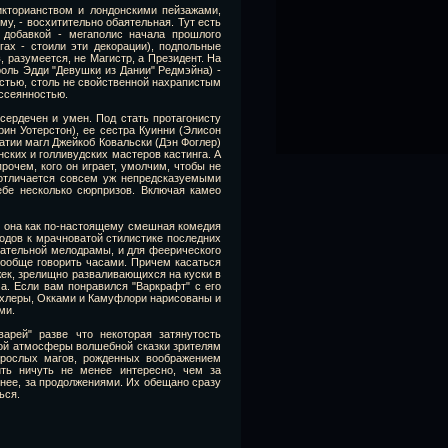
икторианством и лондонскими пейзажами,
му, - восхитительно обаятельная. Тут есть
 добавкой - мегаполис начала прошлого
гах - стоили эти декорации), подпольные
, разумеется, не Магистр, а Президент. На
оль Эдди "Девушки из Дании" Редмэйна) -
остью, столь не свойственной нахрапистым
ассеянностью.
сердечен и умен. Под стать протагонисту
ин Уотерстон), ее сестра Куинни (Элисон
тии магл Джейкоб Ковальски (Дэн Фоглер)
ских и голливудских мастеров кастинга. А
очем, кого он играет, умолчим, чтобы не
 отличается совсем уж непредсказуемыми
ебе несколько сюрпризов. Включая камео
я она как по-настоящему смешная комедия
одов к мрачноватой стилистике последних
огательной мелодрамы, и для феерического
ообще говорить часами. Причем касаться
жек, зрелищно разваливающихся на куски в
а. Если вам понравился "Варкрафт" с его
Нюхлеры, Окками и Камуфлори нарисованы и
ми.
варей" разве что некоторая затянутость
акой атмосферы волшебной сказки зрителям
взрослых магов, рожденных воображением
ть ничуть не менее интересно, чем за
нее, за продолжениями. Их обещано сразу
ься.