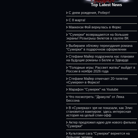
Top Latest News
С днем рождения, Роберт!
С 8 марта!
Маккензи Фой вернулась в Форкс
"Сумерки" возвращаются на большие
экраны! Розыгрыш билетов в группе ВК
Выбираем обложку переиздания романа
"Сумерки" в подарочном оформлении
Стефани Майер подразнила нас планами
на будущие романы о Белле и Эдварде
"Голодные игры: Рассвет жатвы" выйдет в
России в ноябре 2026 года
Стефани Майер отмечает 20-тилетие
«Сумерек» в Форксе!
Марафон "Сумерек" на Youtube
Что посмотреть: "Дракула" от Люка
Бессона
В «Сумерках» зря не показали, как Элис
становится вампиром: здесь интересная
история на целый спин-офф
Актер предложил идею для нового фильма
"Сумерки"
Культовая сага "Сумерки" вернется на
большие экраны