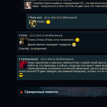
Таняяяя! Наиточнейшее определение! Ох, эти притягатель
мире - погрузиться в него хотя бы на два часа это тоже во
7
Rara-avis
[
Материал
]
(16.11.2016 16:51)
ППКС!
2
Kittiy
[
Материал
]
(15.11.2016 21:43)
Очень Очень Очень хочу посмотреть
Думаю фильм оправдает ожидания
Спасибо, за рецензию)
1
♥ღАврораღ♥
[
Материал
]
(15.11.2016 21:39)
Оооо, прочитала и зажглось любопытство с новой силой просто
пойти на эту премьеру, а сейчас, когда про нее пишут такие р
серии фильмов успешным и отличной премьерой, где все удалос
точно нельзя!!! И дико завидую уже Шамилю Керашеву, потому что он 
Сумеречные новости