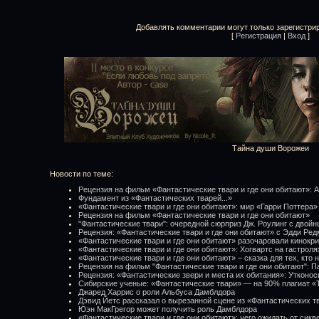
Добавлять комментарии могут только зарегистри
[
Регистрация
|
Вход
]
Тайна души Ворожеи
Новости по теме:
Рецензия на фильм «Фантастические твари и где они обитают»: А
Фундамент из «Фантастических тварей...»
«Фантастические твари и где они обитают»: мир «Гарри Поттера»
Рецензия на фильм «Фантастические твари и где они обитают»
"Фантастические твари": очередной сюрприз Дж. Роулинг с двой
Рецензия: «Фантастические твари и где они обитают» с Эдди Ре
«Фантастические твари и где они обитают» разочаровали кинокр
«Фантастические твари и где они обитают»: Хогвартс на гастроля
«Фантастические твари и где они обитают» – сказка для тех, кто н
Рецензия на фильм "Фантастические твари и где они обитают": 
Рецензия: «Фантастические звери и места их обитания»: Утконос
Сибирские ученые: «Фантастические твари» — на 90% плагиат «
Джаред Харрис о роли Альбуса Дамблдора
Дэвид Йетс рассказал о вырезанной сцене из «Фантастических тв
Юэн МакГрегор может получить роль Дамблдора
«Фантастические твари и где они обитают»: чего ожидать от сикв