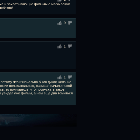
ные и захватывающие фильмы о магическом
лшебство!
0
1
1
, потому что изначально было дикое желание
ецензии положительные, называя начало новой
ь, то понимаешь, что пропускать такое
то увидел уже фильм, а нам еще два томиться