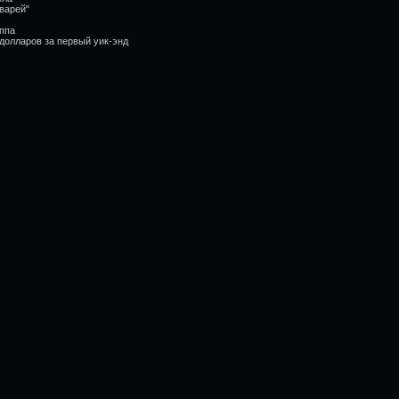
варей"
ппа
долларов за первый уик-энд