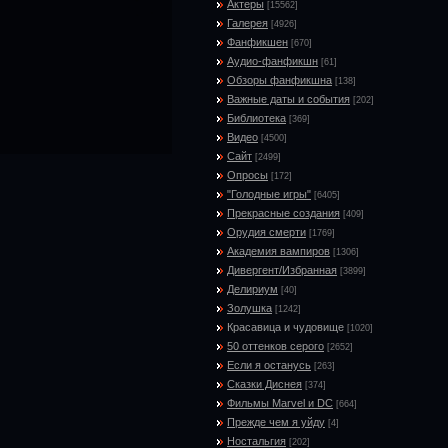
Актеры
[15562]
Галерея
[4926]
Фанфикшен
[670]
Аудио-фанфикшн
[61]
Обзоры фанфикшна
[138]
Важные даты и события
[202]
Библиотека
[369]
Видео
[4500]
Сайт
[2499]
Опросы
[172]
"Голодные игры"
[6405]
Прекрасные создания
[409]
Орудия смерти
[1769]
Академия вампиров
[1306]
Дивергент/Избранная
[3899]
Делириум
[40]
Золушка
[1242]
Красавица и чудовище
[1020]
50 оттенков серого
[2652]
Если я останусь
[263]
Сказки Диснея
[374]
Фильмы Marvel и DC
[664]
Прежде чем я уйду
[4]
Ностальгия
[202]