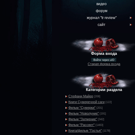
видео
форум
журнал "tr review"
сайт
Форма входа
Войти через uID
Старая форма входа
Категории раздела
Стефани Майер
[208]
Книги Сумеречной саги
[122]
Фильм "Сумерки"
[201]
Фильм "Новолуние"
[191]
Фильм "Затмение"
[342]
Фильм "Рассвет"
[1463]
Книга/фильм "Гостья"
[1178]