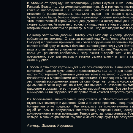
В отличие от предыдущих экранизаций Джоан Роулинг с их неов
Fantastic Beasts - штука американоцентричная. И, в том числе поэто
классно воссозданный - с небольшой и уместной стимпанковой
столетия (страшно подумать, скольких трудов - не говоря о день
бутлегерские бары, банки и биржи, и руководит союзом волшебников
этом фоне главный герой Скамандер (лучшая на сегодняший день р
скорее, комичен. Авторы не стесняются подшучивать над его зажат
американским коллегам по ремеслу. А еще - над нескладностью и р
Но юмор этот очень добрый. Потому что Ньют еще и храбр, добро
собранная им команда. Отважная волшебница Тина Голдстейн (Кэтр
Сьюдол) и случайно примкнувший к этой вооруженной палочками бра
являют собой одну из самых больших за последние годы удач британ
ведь это мы еще не упомянули великолепного Колина Фаррелла. Впр
насыщать рецензию спойлерами. Ведь сюжет "Тварей" хоть и не
поворотами, все-таки весьма и весьма увлекателен - и таит в с
Джонни Деппа.
Плюсом в "зачетку" картины идет и ее разножанровость. Начинаетс
положений, однако двухчасового хронометража хватает и для перех
частей "поттерианы" (занятный детектив тоже в наличии), и для тр
блокбастера с мощнейшими спецэффектами. О последних можно в
этот полный восторженных эпитетов спич будет не только многоэта
динамичных экшн-сценах, но и тех, кто вынесен в название фильм
грифоном и орками, то вот - еще более высокий уровень. Все эти 
анимированы так здорово, что их прямо-таки хочется потрогать рука
Из более-менее значительных недостатков у "Фантастических т
отдельных эпизодов и диалогов. Хотя и ее легко простить - ведь т
больше никто не предложит. Как оказалось, за приключениями 
одной из самых популярных писательниц современности, следи
приключениями магов помладше. Теперь дело за продолжением. Точ
четыре. А значит, фантазии Роулинг и Йейтса еще будет где разгулят
Автор: Шамиль Керашев