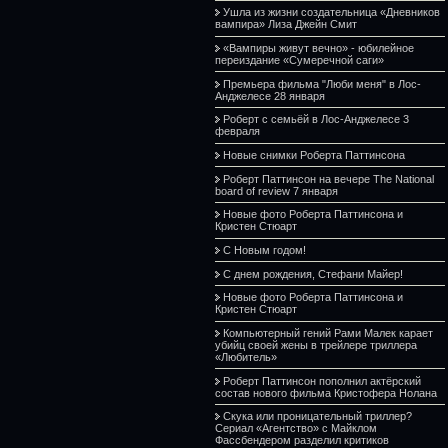
Ушла из жизни создательница «Дневников
вампира» Лиза Джейн Смит
«Вампиры живут вечно» - юбилейное
переиздание «Сумеречной саги»
Премьера фильма "Люби меня" в Лос-
Анджелесе 28 января
Роберт с семьёй в Лос-Анджелесе 3
февраля
Новые снимки Роберта Паттинсона
Роберт Паттинсон на вечере The National
board of review 7 января
Новые фото Роберта Паттинсона и
Кристен Стюарт
С Новым годом!
С днем рождения, Стефани Майер!
Новые фото Роберта Паттинсона и
Кристен Стюарт
Компьютерный гений Рами Малек карает
убийц своей жены в трейлере триллера
«Любитель»
Роберт Паттинсон пополнил актёрский
состав нового фильма Кристофера Нолана
Скука или проницательный триллер?
Сериал «Агентство» с Майклом
Фассбендером разделил критиков