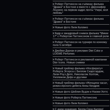
Роберт Паттинсон на съёмках фильма
"Драма" в Бостоне и вместе с Дженнифер
Лоуренс на первом кадре ленты "Умри, моя
любовь"
Роберт Паттинсон на съёмках фильма
"Драма" в Бостоне
Новые фото Лили Коллинз
Кадр и закадровый снимок фильма "Микки
17" с Робертом Паттинсоном в главной роли
Роберт Паттинсон на турнире по конному
поло 5 октября
Джейми Дорнан в рекламе Diet Coke и
LOEWE Perfumes
Роберт Паттинсон в рекламной кампании
Dior Icons. Новые снимки
Новый трейлер фильма «Носферату»
Роберта Эггерса с Биллом Скарсгардом,
Лили-Роуз Депп, Николасом Холтом,
Уиллемом Дефо и другими
Новый трейлер фильма «Женщина часа»,
режиссёрского дебюта Анны Кендрик
Новые фото Шейлин Вудли и Наоми Уоттс
Новые фото Роберта Паттинсона
Новые фото Лили Коллинз
С днем рождения, Белла Свон-Каллен!