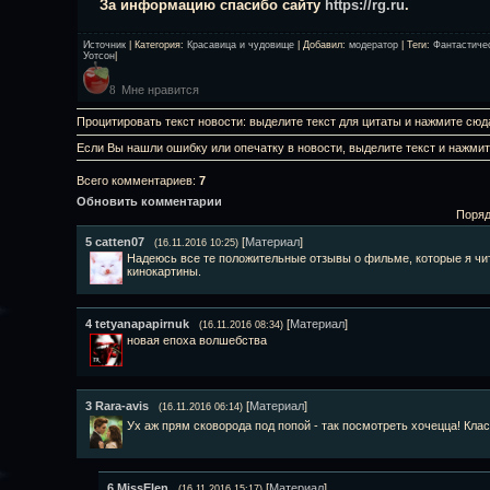
За информацию спасибо сайту
https://rg.ru
.
Источник
|
Категория
:
Красавица и чудовище
|
Добавил
:
модератор
|
Теги
:
Фантастиче
Уотсон
|
Мне нравится
8
Процитировать текст новости: выделите текст для цитаты и нажмите сюд
Если Вы нашли ошибку или опечатку в новости, выделите текст и нажми
Всего комментариев
:
7
Обновить комментарии
Поряд
5
catten07
[
Материал
]
(16.11.2016 10:25)
Надеюсь все те положительные отзывы о фильме, которые я чи
кинокартины.
4
tetyanapapirnuk
[
Материал
]
(16.11.2016 08:34)
новая епоха волшебства
3
Rara-avis
[
Материал
]
(16.11.2016 06:14)
Ух аж прям сковорода под попой - так посмотреть хочецца! Кла
6
MissElen
[
Материал
]
(16.11.2016 15:17)