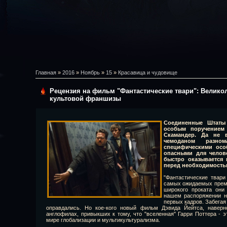
Главная
»
2016
»
Ноябрь
»
15
»
Красавица и чудовище
Рецензия на фильм "Фантастические твари": Велик
культовой франшизы
Соединенные Штаты
особым поручением 
Скамандер. Да не 
чемоданом разно
специфическими осо
опасными для челове
быстро оказывается 
перед необходимость
"Фантастические твари
самых ожидаемых премье
широкого проката они
нашем распоряжении н
первых кадров. Забегая
оправдались. Но кое-кого новый фильм Дэвида Йейтса, наверно
англофилах, привыкших к тому, что "вселенная" Гарри Поттера - э
мире глобализации и мультикультурализма.