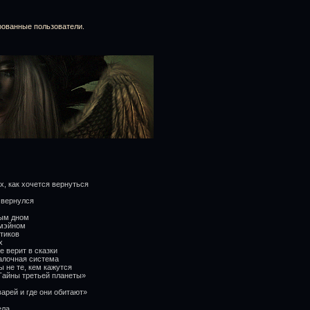
рованные пользователи.
х, как хочется вернуться
 вернулся
ным дном
дмэйном
итиков
х
е верит в сказки
Палочная система
ы не те, кем кажутся
Тайны третьей планеты»
арей и где они обитают»
ела