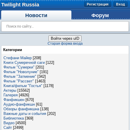
Twilight Russia
Регистрация
Вход
Новости
Форум
Войти через uID
Старая форма входа
Категории
Стефани Майер
[208]
Книги Сумеречной саги
[122]
Фильм "Сумерки"
[201]
Фильм "Новолуние"
[191]
Фильм "Затмение"
[342]
Фильм "Рассвет"
[1463]
Книга/фильм "Гостья"
[1178]
Актеры
[15562]
Галерея
[4926]
Фанфикшен
[670]
Аудио-фанфикшн
[61]
Обзоры фанфикшна
[138]
Важные даты и события
[202]
Библиотека
[369]
Видео
[4500]
Сайт
[2499]