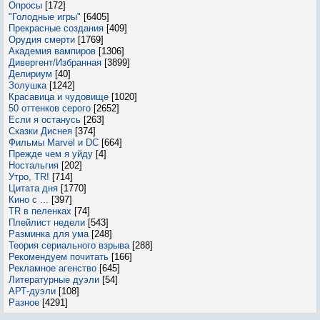
Опросы
[172]
"Голодные игры"
[6405]
Прекрасные создания
[409]
Орудия смерти
[1769]
Академия вампиров
[1306]
Дивергент/Избранная
[3899]
Делириум
[40]
Золушка
[1242]
Красавица и чудовище
[1020]
50 оттенков серого
[2652]
Если я останусь
[263]
Сказки Диснея
[374]
Фильмы Marvel и DC
[664]
Прежде чем я уйду
[4]
Ностальгия
[202]
Утро, TR!
[714]
Цитата дня
[1770]
Кино с ...
[397]
TR в пеленках
[74]
Плейлист недели
[543]
Разминка для ума
[248]
Теория сериального взрыва
[288]
Рекомендуем почитать
[166]
Рекламное агенство
[645]
Литературные дуэли
[54]
АРТ-дуэли
[108]
Разное
[4291]