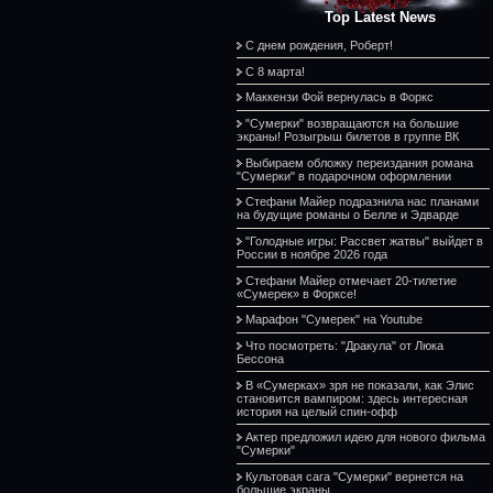
Top Latest News
С днем рождения, Роберт!
С 8 марта!
Маккензи Фой вернулась в Форкс
"Сумерки" возвращаются на большие
экраны! Розыгрыш билетов в группе ВК
Выбираем обложку переиздания романа
"Сумерки" в подарочном оформлении
Стефани Майер подразнила нас планами
на будущие романы о Белле и Эдварде
"Голодные игры: Рассвет жатвы" выйдет в
России в ноябре 2026 года
Стефани Майер отмечает 20-тилетие
«Сумерек» в Форксе!
Марафон "Сумерек" на Youtube
Что посмотреть: "Дракула" от Люка
Бессона
В «Сумерках» зря не показали, как Элис
становится вампиром: здесь интересная
история на целый спин-офф
Актер предложил идею для нового фильма
"Сумерки"
Культовая сага "Сумерки" вернется на
большие экраны