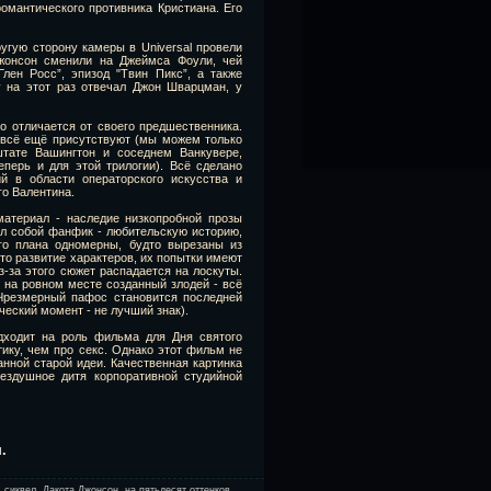
омантического противника Кристиана. Его
угую сторону камеры в Universal провели
жонсон сменили на Джеймса Фоули, чей
лен Росс”, эпизод "Твин Пикс”, а также
у на этот раз отвечал Джон Шварцман, у
о отличается от своего предшественника.
всё ещё присутствуют (мы можем только
штате Вашингтон и соседнем Ванкувере,
еперь и для этой трилогии). Всё сделано
й в области операторского искусства и
го Валентина.
териал - наследие низкопробной прозы
ял собой фанфик - любительскую историю,
ого плана одномерны, будто вырезаны из
-то развитие характеров, их попытки имеют
-за этого сюжет распадается на лоскуты.
на ровном месте созданный злодей - всё
 Чрезмерный пафос становится последней
еский момент - не лучший знак).
одходит на роль фильма для Дня святого
тику, чем про секс. Однако этот фильм не
анной старой идеи. Качественная картинка
бездушное дитя корпоративной студийной
u
.
,
сиквел
,
Дакота Джонсон
,
на пятьдесят оттенков