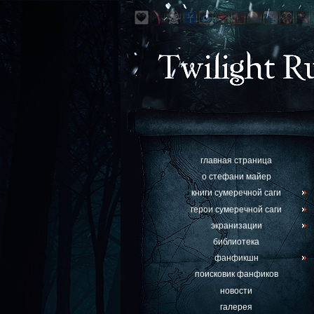
главная страница
о стефани майер
книги сумеречной саги
герои сумеречной саги
экранизации
библиотека
фанфикшн
поисковик фанфиков
новости
галерея