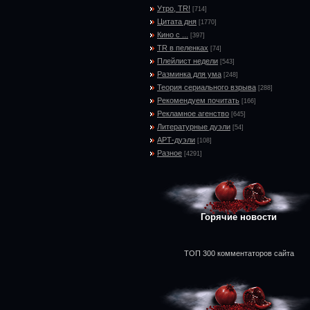
Утро, TR!
[714]
Цитата дня
[1770]
Кино с ...
[397]
TR в пеленках
[74]
Плейлист недели
[543]
Разминка для ума
[248]
Теория сериального взрыва
[288]
Рекомендуем почитать
[166]
Рекламное агенство
[645]
Литературные дуэли
[54]
АРТ-дуэли
[108]
Разное
[4291]
Горячие новости
ТОП 300 комментаторов сайта