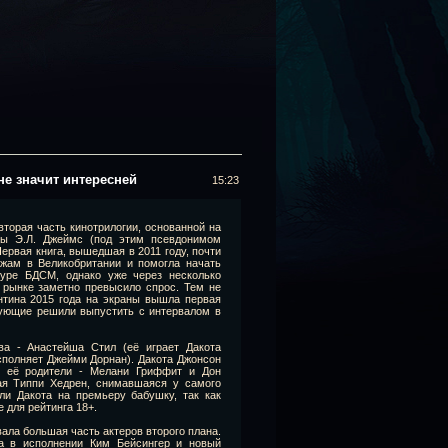
не значит интересней
15:23
 вторая часть кинотрилогии, основанной на
цы Э.Л. Джеймс (под этим псевдонимом
Первая книга, вышедшая в 2011 году, почти
ажам в Великобритании и помогла начать
туре БДСМ, однако уже через несколько
 рынке заметно превысило спрос. Тем не
нтина 2015 года на экраны вышла первая
дующие решили выпустить с интервалом в
а - Анастейша Стил (её играет Дакота
исполняет Джейми Дорнан). Дакота Джонсон
в: её родители - Мелани Гриффит и Дон
ая Типпи Хедрен, снимавшаяся у самого
ли Дакота на премьеру бабушку, так как
 для рейтинга 18+.
ала большая часть актеров второго плана.
а в исполнении Ким Бейсингер и новый