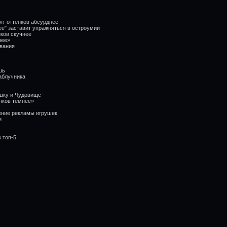
ят оттенков абсурднее
ее" заставит упражняться в остроумии
нков скучнее
нее»
авания
шь
аблучника
ушку и Чудовище
енков темнее»
ение рекламы игрушек
и
 топ-5