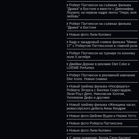
Роберт Паттинсон на съёмках фильма
"Драма" в Бостоне и вместе с Дженнифер
Лоуренс на первом кадре ленты "Умри, моя
любовь"
Роберт Паттинсон на съёмках фильма
"Драма" в Бостоне
Новые фото Лили Коллинз
Кадр и закадровый снимок фильма "Микки
17" с Робертом Паттинсоном в главной роли
Роберт Паттинсон на турнире по конному
поло 5 октября
Джейми Дорнан в рекламе Diet Coke и
LOEWE Perfumes
Роберт Паттинсон в рекламной кампании
Dior Icons. Новые снимки
Новый трейлер фильма «Носферату»
Роберта Эггерса с Биллом Скарсгардом,
Лили-Роуз Депп, Николасом Холтом,
Уиллемом Дефо и другими
Новый трейлер фильма «Женщина часа»,
режиссёрского дебюта Анны Кендрик
Новые фото Шейлин Вудли и Наоми Уоттс
Новые фото Роберта Паттинсона
Новые фото Лили Коллинз
С днем рождения, Белла Свон-Каллен!