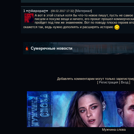
1
♥ღАврораღ♥
[
Материал
]
(09.02.2017 17:32)
А вот в этой статья хотя бы что-то новое пишут, пусть не само
писали и похуже вещи и ничего, его прокат прошел коммерчески
пройдет под тем же знамением. Вот по поводу плоско героев вто
окажется так, ведь нужно дополнять и расширять историю
Сумеречные новости
Добавлять комментарии могут только зарегистри
[
Регистрация
|
Вход
]
Мужчина слова