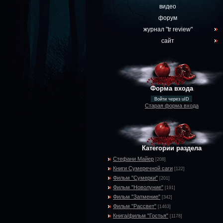
видео
форум
журнал "tr review"
сайт
Форма входа
Войти через uID
Старая форма входа
Категории раздела
Стефани Майер
[208]
Книги Сумеречной саги
[122]
Фильм "Сумерки"
[201]
Фильм "Новолуние"
[191]
Фильм "Затмение"
[342]
Фильм "Рассвет"
[1463]
Книга/фильм "Гостья"
[1178]