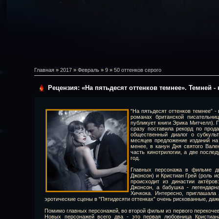
Главная
»
2017
»
Февраль
»
9
»
50 оттенков серого
Рецензия: «На пятьдесят оттенков темнее». Темней - 
"На пятьдесят оттенков темнее” -
романах британской писательни
публикует книги Эрика Митчелл). 
сразу поставила рекорд по прод
общественный диалог о субкуль
месяцев предложение изданий на
менее, в канун Дня святого Вале
часть кинотрилогии, а две после
год.
Главных персонажа в фильме дв
Джонсон) и Кристиан Грей (роль 
происходит из династии актёро
Джонсон, а бабушка - легендарн
Хичкока. Интересно, приглашала 
эротические сцены в "Пятидесяти оттенках” очень рискованные, даже
Помимо главных персонажей, во второй фильм из первого перекочев
Новых персонажей всего два - это первая любовница Кристиан