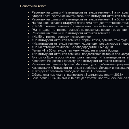
Новости по теме:
Рецензия на фильм «На пятьдесят оттенков темнее»: На пятьдес
Вторая часть эротической трилогии "На пятьдесят оттенков темн
Рецензия на фильм «На пятьдесят оттенков темнее»: На 50 отте
На больших экранах стартует лента «На пятьдесят оттенков тем
«На 50 оттенков темнее»: о созависимости и любви после расст
"На пятьдесят оттенков темнее": на несколько процентов лучше
Рецензия на фильм «На пятьдесят оттенков темнее»
«На 50 оттенков темнее» и откровеннее
«На пятьдесят оттенков темнее»: терпи, казак, доминантом буде
«На пятьдесят оттенков темнее»: чудовище превратилось в подк
«На 50 оттенков темнее»: Сероводородственные души
Фильм «На 50 оттенков темнее»: украшает мужика борода!
«На пятьдесят оттенков темнее»: продолжение истории про Зол
Анатомия Грэя: в российский прокат выходит «На пятьдесят отт
Kinonews: Рецензия к фильму «На пятьдесят оттенков темнее»
Рецензия на фильм «Тролли. Мировой тур»: слабенькое продолж
Как снимали «Пятьдесят оттенков свободы»: Локации и декораци
«Пятьдесят оттенков свободы»: Новые ТВ-ролики
Объявлены номинанты на премию «Золотая малина — 2018»
Бокс-офис США: Фильм «На пятьдесят оттенков темнее» вошел в