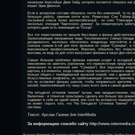
начальник Анастейши Джек Хайд, которого пытаются показать как р
играет Эрик Джонсон.
Если в актерском составе обошлось почти без изменений, то по др
большую работу, заменив почти всех. Режиссера Сэм Тэйлор-Д
послужной список более респектабельный - он снял "Гленгарри Г
несколько эпизодов "Карточного домика”. За операторскую работ
которого даже есть номинация на "Оскар”.
Все эти перестановки не прошли бесследно и фильм действительн
Захватывающие панорамные виды Тихоокеанского Северо-Запада 
догадываться, насколько обогатились владельцы вертолётов в 
сначала снимая b-roll для пяти фильмов из серии "Сумерки”, а т
максимально профессионально. Впрочем, обошлось без открыти
монтажа, но ведь не для этого выпускают фильмы в канун Дня свято
Самые большие проблемы фильма корнями уходят в исходный ма
невозможно не заметить (напомним, что первоисточник представл
написанную по вселенной книг "Сумерки”). Все персонажи втор
картона, а в моменты, когда главные герои пытаются показать какое
больше общего с тинейджерской мыльной оперой, чем с драмой. Из
Искусственные конфликты, не срабатывающие элементы триллера, 
это не оставляет фильму шансов, чтобы понравиться зрителям.
каплей, переполняющей эту чашу (смех всего зала в самый драматич
"На пятьдесят оттенков темнее” лучше, чем предшественник, п
Валентина - в Universal попытались сделать его больше про роман
содержит в себе ни одной новой, или хотя бы интересно переработ
не может скрыть того, что "На Пятьдесят Оттенков Темнее” - 
системы.
Текст: Арслан Галеев для InterMedia
За информацию спасибо сайту
http://www.intermedia.r
Источник
|
Категория
:
50 оттенков серого
|
Добавил
:
модератор
|
Теги
:
Джейми Дорнан