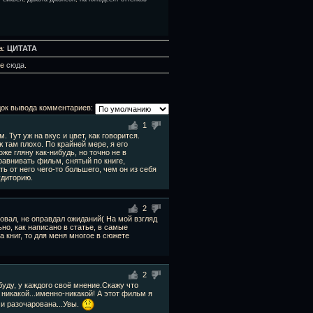
а:
ЦИТАТА
те
сюда
.
ок вывода комментариев:
1
 Тут уж на вкус и цвет, как говорится.
 там плохо. По крайней мере, я его
же гляну как-нибудь, но точно не в
равнивать фильм, снятый по книге,
 от него чего-то большего, чем он из себя
удиторию.
2
овал, не оправдал ожиданий( На мой взгляд
но, как написано в статье, в самые
 книг, то для меня многое в сюжете
2
буду, у каждого своё мнение.Скажу что
 никакой...именно-никакой! А этот фильм я
и разочарована...Увы.