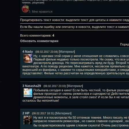
темнее
,
рецензия
|
Мне нравится
5
Процитировать текст новости: выделите текст для цитаты и нажмите сюд
Если Вы нашли ошибку или опечатку в новости, выделите текст и нажми
Всего комментариев
:
4
Обновить комментарии
Поряд
4
Nady
[
Материал
]
(09.02.2017 23:04)
Ну, с книгами этой серии у меня отношения не сложились совсем.
Первый фильм недавно только посмотрела. Не скажу, что все уж
досмотрела доконца. Но пересматривать вряд ли буду. Второй то
кинотеатре. А по поводу рецензии. Мне кажется, несовсем прпвильно с
выросшей из фанфика, с какими-то серьезными киноработами, и ожидать
представляет. Фильм четко рассчитан на определенную зрительскую а
3
Natasha29
[
Материал
]
(09.02.2017 23:03)
Побывала сегодня в кино! Если быть честной, то фильм разочар
фильм проиграл от смены режиссера и сценариста! Действитель
драматичные моменты, в зале стоял смех! И если бы я не читала
осталось бы непонятым!
2
НР
[
Материал
]
(09.02.2017 18:31)
Ну вот я и посмотрела На 50 оттенков темнее. Много писать не 
напрасно поменяли режиссёра , но самое главное-сценарий , он
бы охарактеризовала одним словом-скукота! Очень расстроена 