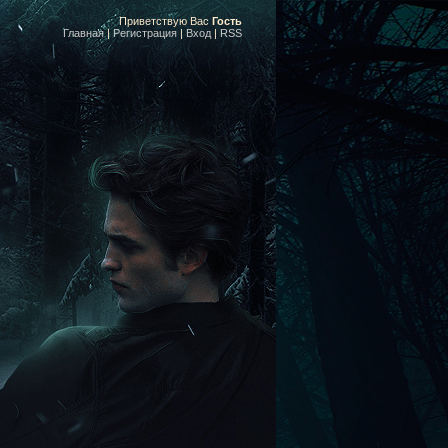
Приветствую Вас
Гость
Главная
|
Регистрация
|
Вход
|
RSS