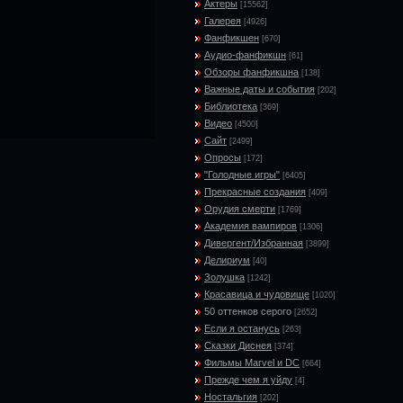
Актеры
[15562]
Галерея
[4926]
Фанфикшен
[670]
Аудио-фанфикшн
[61]
Обзоры фанфикшна
[138]
Важные даты и события
[202]
Библиотека
[369]
Видео
[4500]
Сайт
[2499]
Опросы
[172]
"Голодные игры"
[6405]
Прекрасные создания
[409]
Орудия смерти
[1769]
Академия вампиров
[1306]
Дивергент/Избранная
[3899]
Делириум
[40]
Золушка
[1242]
Красавица и чудовище
[1020]
50 оттенков серого
[2652]
Если я останусь
[263]
Сказки Диснея
[374]
Фильмы Marvel и DC
[664]
Прежде чем я уйду
[4]
Ностальгия
[202]