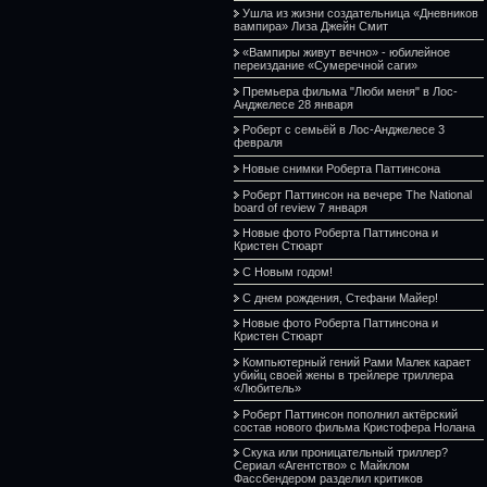
Ушла из жизни создательница «Дневников
вампира» Лиза Джейн Смит
«Вампиры живут вечно» - юбилейное
переиздание «Сумеречной саги»
Премьера фильма "Люби меня" в Лос-
Анджелесе 28 января
Роберт с семьёй в Лос-Анджелесе 3
февраля
Новые снимки Роберта Паттинсона
Роберт Паттинсон на вечере The National
board of review 7 января
Новые фото Роберта Паттинсона и
Кристен Стюарт
С Новым годом!
С днем рождения, Стефани Майер!
Новые фото Роберта Паттинсона и
Кристен Стюарт
Компьютерный гений Рами Малек карает
убийц своей жены в трейлере триллера
«Любитель»
Роберт Паттинсон пополнил актёрский
состав нового фильма Кристофера Нолана
Скука или проницательный триллер?
Сериал «Агентство» с Майклом
Фассбендером разделил критиков