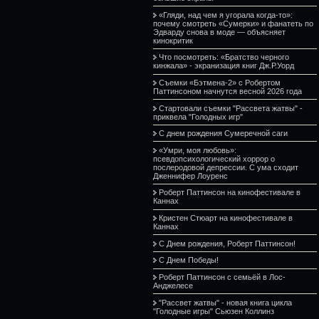
«Гляди, над чем я угорала когда-то»:
почему смотреть «Сумерки» и фанатеть по
Эдварду снова в моде — объясняет
кинокритик
Что посмотреть: «Братство черного
кинжала» - экранизация книг Дж.Р.Уорд
Съемки «Бэтмена-2» с Робертом
Паттинсоном начнутся весной 2026 года
Стартовали съемки "Рассвета жатвы" -
приквела "Голодных игр"
С днем рождения Сумеречной саги
«Умри, моя любовь»:
псевдопсихологический хоррор о
послеродовой депрессии. С ума сходит
Дженнифер Лоуренс
Роберт Паттинсон на кинофестивале в
Каннах
Кристен Стюарт на кинофестивале в
Каннах
С Днем рождения, Роберт Паттинсон!
С Днем Победы!
Роберт Паттинсон с семьёй в Лос-
Анджелесе
"Рассвет жатвы" - новая книга цикла
"Голодные игры" Сьюзен Коллинз