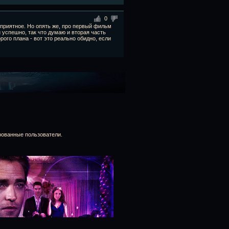
0
е приятное. Но опять же, про первый фильм
 успешно, так что думаю и вторая часть
рого плана - вот это реально обидно, если
рованные пользователи.