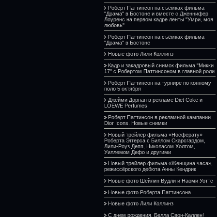
Роберт Паттинсон на съёмках фильма
"Драма" в Бостоне и вместе с Дженнифер
Лоуренс на первом кадре ленты "Умри, моя
любовь"
Роберт Паттинсон на съёмках фильма
"Драма" в Бостоне
Новые фото Лили Коллинз
Кадр и закадровый снимок фильма "Микки
17" с Робертом Паттинсоном в главной роли
Роберт Паттинсон на турнире по конному
поло 5 октября
Джейми Дорнан в рекламе Diet Coke и
LOEWE Perfumes
Роберт Паттинсон в рекламной кампании
Dior Icons. Новые снимки
Новый трейлер фильма «Носферату»
Роберта Эггерса с Биллом Скарсгардом,
Лили-Роуз Депп, Николасом Холтом,
Уиллемом Дефо и другими
Новый трейлер фильма «Женщина часа»,
режиссёрского дебюта Анны Кендрик
Новые фото Шейлин Вудли и Наоми Уоттс
Новые фото Роберта Паттинсона
Новые фото Лили Коллинз
С днем рождения, Белла Свон-Каллен!