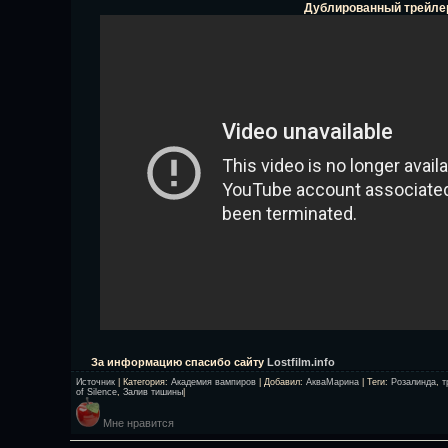
Дублированный трейле
За информацию спасибо сайту
Lostfilm.info
Источник
|
Категория
:
Академия вампиров
|
Добавил
:
АкваМарина
|
Теги
:
Розалинда
,
т
of Silence
,
Залив тишины
|
Мне нравится