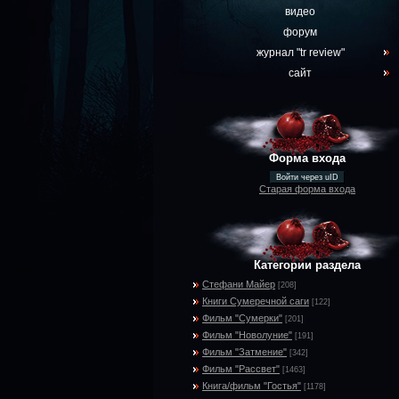
видео
форум
журнал "tr review"
сайт
Форма входа
Войти через uID
Старая форма входа
Категории раздела
Стефани Майер
[208]
Книги Сумеречной саги
[122]
Фильм "Сумерки"
[201]
Фильм "Новолуние"
[191]
Фильм "Затмение"
[342]
Фильм "Рассвет"
[1463]
Книга/фильм "Гостья"
[1178]