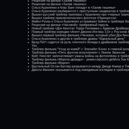
Рецензия на фильм «Залив тишины»
Рецензия на фильм «Залив тишины»
Ольга Куриленко и Клас Банг попадут в «Залив тишины»
Ольга Куриленко разбирается с преступным синдикатом в трейле
Вышел русский трейлер триллера с Куриленко про «черных тран
Вышел трейлер приключенческого фэнтези «Принцесса»
Майкл Рукер и Ольга Куриленко устраивают бойню в трейлере б
Рецензия на фильм «Часовой»: прибрежный паруль
Новый трейлер «Дон Кихота» Терри Гиллиама с Адамом Драйвер
Первый трейлер комедии «Агент Джонни Инглиш 3.0» с Роуэном 
Вышел первый трейлер фильма «Человек, который убил Дон Ких
Ольга Куриленко и другие в трейлере драмы "Идеальный день"
Брэд Питт садится за руль гоночного болида в драйвовом трейлер
You
Трейлер фильма "Уход за кожей" с Элизабет Бэнкс в главной рол
Трейлер фильма «Пять фунтов искупления» с Люком Эвансом
Кейт Уинслет запечатлевает ужасы войны на фотоплёнку в трей
Трейлер фильма «Моргни дважды» - режиссёрского дебюта Зои 
Трейлер фильма «Ворон»
Брутальный Остин Батлер разрывается между Джоди Комер и То
Дакота Фаннинг оказывается под невидимым взглядом в трейле