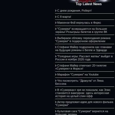
Top Latest News
С днем рождения, Роберт!
С 8 марта!
Маккензи Фой вернулась в Форкс
"Сумерки" возвращаются на большие
экраны! Розыгрыш билетов в группе ВК
Выбираем обложку переиздания романа
"Сумерки" в подарочном оформлении
Стефани Майер подразнила нас планами
на будущие романы о Белле и Эдварде
"Голодные игры: Рассвет жатвы" выйдет в
России в ноябре 2026 года
Стефани Майер отмечает 20-тилетие
«Сумерек» в Форксе!
Марафон "Сумерек" на Youtube
Что посмотреть: "Дракула" от Люка
Бессона
В «Сумерках» зря не показали, как Элис
становится вампиром: здесь интересная
история на целый спин-офф
Актер предложил идею для нового фильма
"Сумерки"
Культовая сага "Сумерки" вернется на
большие экраны