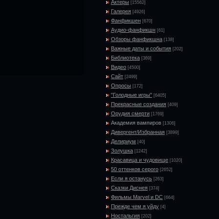
Актеры
[15562]
Галерея
[4926]
Фанфикшен
[670]
Аудио-фанфикшн
[61]
Обзоры фанфикшна
[138]
Важные даты и события
[202]
Библиотека
[369]
Видео
[4500]
Сайт
[2499]
Опросы
[172]
"Голодные игры"
[6405]
Прекрасные создания
[409]
Орудия смерти
[1769]
Академия вампиров
[1306]
Дивергент/Избранная
[3899]
Делириум
[40]
Золушка
[1242]
Красавица и чудовище
[1020]
50 оттенков серого
[2652]
Если я останусь
[263]
Сказки Диснея
[374]
Фильмы Marvel и DC
[664]
Прежде чем я уйду
[4]
Ностальгия
[202]