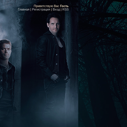
Приветствую Вас
Гость
Главная
|
Регистрация
|
Вход
|
RSS