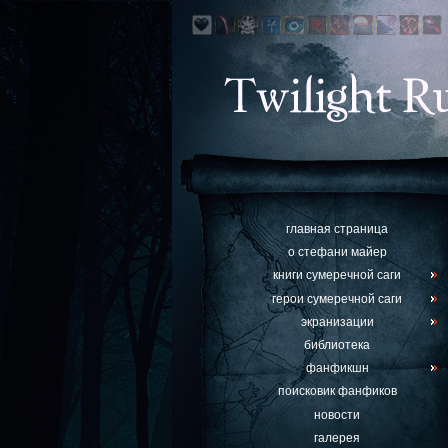
главная страница
о стефани майер
книги сумеречной саги
герои сумеречной саги
экранизации
библиотека
фанфикшн
поисковик фанфиков
новости
галерея