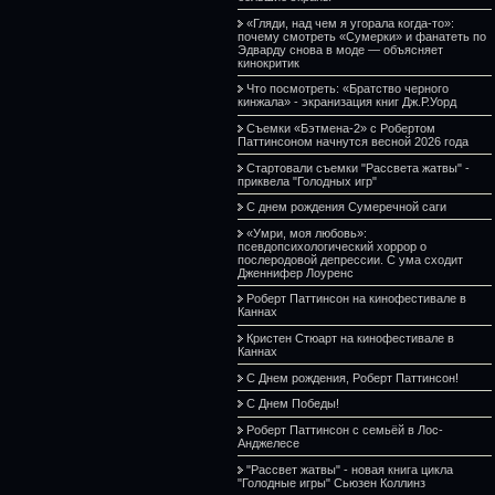
«Гляди, над чем я угорала когда-то»:
почему смотреть «Сумерки» и фанатеть по
Эдварду снова в моде — объясняет
кинокритик
Что посмотреть: «Братство черного
кинжала» - экранизация книг Дж.Р.Уорд
Съемки «Бэтмена-2» с Робертом
Паттинсоном начнутся весной 2026 года
Стартовали съемки "Рассвета жатвы" -
приквела "Голодных игр"
С днем рождения Сумеречной саги
«Умри, моя любовь»:
псевдопсихологический хоррор о
послеродовой депрессии. С ума сходит
Дженнифер Лоуренс
Роберт Паттинсон на кинофестивале в
Каннах
Кристен Стюарт на кинофестивале в
Каннах
С Днем рождения, Роберт Паттинсон!
С Днем Победы!
Роберт Паттинсон с семьёй в Лос-
Анджелесе
"Рассвет жатвы" - новая книга цикла
"Голодные игры" Сьюзен Коллинз