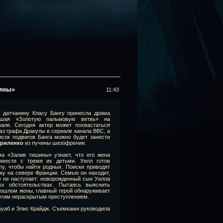
шины»
11:43
 датчанину Класу Бангу принесла драма
авшая «Золотую пальмовую ветвь» на
але. Сегодня актер может похвастаться
раз графа Дракулы в сериале канала BBC, а
исок подвигов Банга можно будет занести
уриленко
из пучины шизофрении.
а «Залив тишины» узнает, что его жена
вместе с тремя их детьми. Уилл готов
пу, чтобы найти родных. Поиски приводят
ку на севере Франции. Семью он находит,
е не наступает: новорожденный сын Уилла
ых обстоятельствах. Пытаясь выяснить
рошлом жены, главный герой обнаруживает
ругим нераскрытым преступлением.
Буаб и Элис Крайдж. Съемками руководила