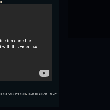
р:
рейлер
,
Ольга Куриленко
,
Паула ван дер Уст
,
The Bay