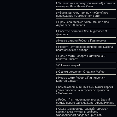
Ушла из жизни создательница «Дневников
вампира» Лиза Джейн Смит
«Вампиры живут вечно» - юбилейное
переиздание «Сумеречной саги»
Премьера фильма "Люби меня" в Лос-
Анджелесе 28 января
Роберт с семьёй в Лос-Анджелесе 3
февраля
Новые снимки Роберта Паттинсона
Роберт Паттинсон на вечере The National
board of review 7 января
Новые фото Роберта Паттинсона и
Кристен Стюарт
С Новым годом!
С днем рождения, Стефани Майер!
Новые фото Роберта Паттинсона и
Кристен Стюарт
Компьютерный гений Рами Малек карает
убийц своей жены в трейлере триллера
«Любитель»
Роберт Паттинсон пополнил актёрский
состав нового фильма Кристофера Нолана
Скука или проницательный триллер?
Сериал «Агентство» с Майклом
Фассбендером разделил критиков