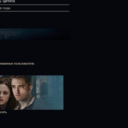
а:
ЦИТАТА
те
сюда
.
рованные пользователи.
осить