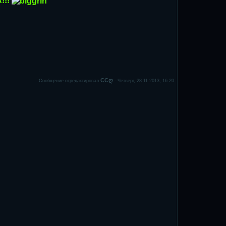
!!!
ССღ
Сообщение отредактировал
-
Четверг, 28.11.2013, 16:20