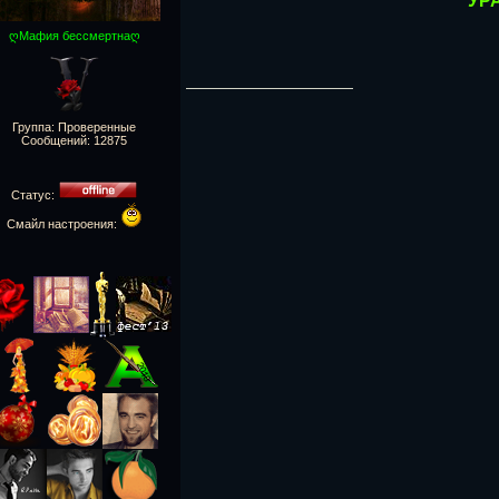
УРА
ღМафия бессмертнаღ
Группа: Проверенные
Сообщений:
12875
Статус:
Смайл настроения: