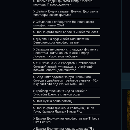
Первые кадры фильма «Мир Юрского
периода: Перерождение»
Шейлин Вудли сыграет Дженис Джоплин в
биографическом фильме
Объявлены победители Венецианского
кинофестиваля 2024
Новые фото Лили Коллинз и Кейт Уинслет
Джулианна Мур и Кейт Бланшетт на
Венецианском кинофестивале
Закадровые снимки с площадки фильма с
Робертом Паттинсоном и Дженнифер
Лоуренс «Умри, моя любовь»
У «Бэтмена 2» с Робертом Паттинсоном
большой апдейт — правда, это всё ещё
плохая новость для фанатов
Брэд Питт садится за руль гоночного
болида в драйвовом трейлере экшена «Ф1»
и делает это под We Will Rock You
Трейлер фильма "Уход за кожей" с
Элизабет Бэнкс в главной роли
Нам нужна ваша помощь
Новые фото Джексона Рэтбоуна, Эшли
Грин, Келлана Латса и Никки Рид
Дакота Джонсон на кинофестивале Tribeca
Film Festival
Дакота Джонсон на кадрах фильма "Я в