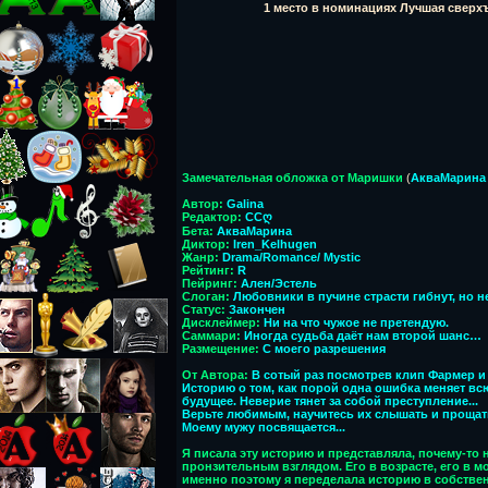
1 место в номинациях Лучшая сверх
Замечательная обложка от Маришки
(
АкваМарина
Автор:
Galina
Редактор:
ССღ
Бета:
АкваМарина
Диктор:
Iren_Kelhugen
Жанр:
Drama/Romance/ Mystic
Рейтинг:
R
Пейринг:
Ален/Эстель
Слоган:
Любовники в пучине страсти гибнут, но 
Статус:
Закончен
Дисклеймер:
Ни на что чужое не претендую.
Саммари:
Иногда судьба даёт нам второй шанс…
Размещение:
С моего разрешения
От Автора:
В сотый раз посмотрев клип Фармер и 
Историю о том, как порой одна ошибка меняет вс
будущее. Неверие тянет за собой преступление...
Верьте любимым, научитесь их слышать и прощать
Моему мужу посвящается...
Я писала эту историю и представляла, почему-то 
пронзительным взглядом. Его в возрасте, его в 
именно поэтому я переделала историю в собстве