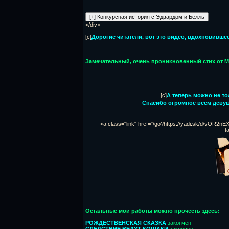
</div>
[c]
Дорогие читатели, вот это видео, вдохновившее
Замечательный, очень проникновенный стих от 
[c]
А теперь можно не то
Спасибо огромное всем девуш
<a class="link" href="/go?https://yadi.sk/d/vOR2nE
t
Остальные мои работы можно прочесть здесь:
РОЖДЕСТВЕНСКАЯ СКАЗКА
закончен
СЛЕДСТВИЕ ВЕДУТ КОШАКИ
закончен