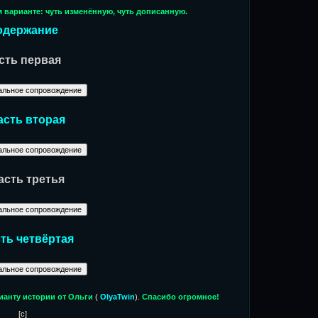
м варианте: чуть изменённую, чуть дописанную.
одержание
сть первая
асть вторая
асть третья
ть четвёртая
ианту истории от Ольги
(
OlyaTwin
).
Спасибо огромное!
[c]