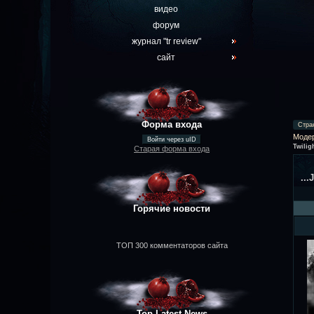
видео
форум
журнал "tr review"
сайт
Форма входа
Стра
Моде
Войти через uID
Twilig
Старая форма входа
...
Горячие новости
ТОП 300 комментаторов сайта
Top Latest News