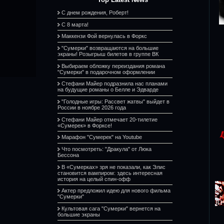
С днем рождения, Роберт!
С 8 марта!
Маккензи Фой вернулась в Форкс
"Сумерки" возвращаются на большие
экраны! Розыгрыш билетов в группе ВК
Выбираем обложку переиздания романа
"Сумерки" в подарочном оформлении
Стефани Майер подразнила нас планами
на будущие романы о Белле и Эдварде
"Голодные игры: Рассвет жатвы" выйдет в
России в ноябре 2026 года
Стефани Майер отмечает 20-тилетие
«Сумерек» в Форксе!
Марафон "Сумерек" на Youtube
Что посмотреть: "Дракула" от Люка
Бессона
В «Сумерках» зря не показали, как Элис
становится вампиром: здесь интересная
история на целый спин-офф
Актер предложил идею для нового фильма
"Сумерки"
Культовая сага "Сумерки" вернется на
большие экраны