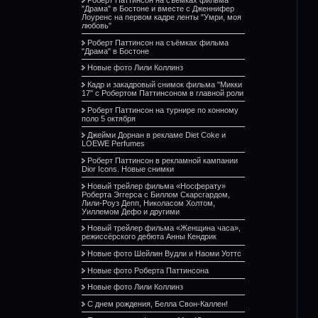
"Драма" в Бостоне и вместе с Дженнифер
Лоуренс на первом кадре ленты "Умри, моя
любовь"
Роберт Паттинсон на съёмках фильма
"Драма" в Бостоне
Новые фото Лили Коллинз
Кадр и закадровый снимок фильма "Микки
17" с Робертом Паттинсоном в главной роли
Роберт Паттинсон на турнире по конному
поло 5 октября
Джейми Дорнан в рекламе Diet Coke и
LOEWE Perfumes
Роберт Паттинсон в рекламной кампании
Dior Icons. Новые снимки
Новый трейлер фильма «Носферату»
Роберта Эггерса с Биллом Скарсгардом,
Лили-Роуз Депп, Николасом Холтом,
Уиллемом Дефо и другими
Новый трейлер фильма «Женщина часа»,
режиссёрского дебюта Анны Кендрик
Новые фото Шейлин Вудли и Наоми Уоттс
Новые фото Роберта Паттинсона
Новые фото Лили Коллинз
С днем рождения, Белла Свон-Каллен!