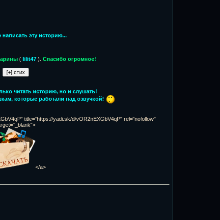
 написать эту историю...
Марины
(
lilit47
).
Спасибо огромное!
лько читать историю, но и слушать!
кам, которые работали над озвучкой!
XGbV4qP" title="https://yadi.sk/d/vOR2nEXGbV4qP" rel="nofollow"
arget="_blank">
</a>