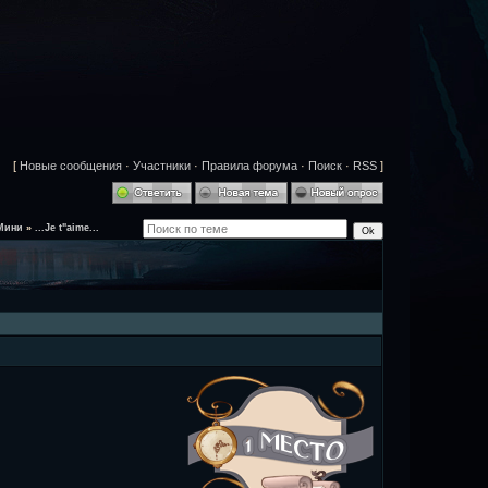
[
Новые сообщения
·
Участники
·
Правила форума
·
Поиск
·
RSS
]
Мини
»
...Je t"aime...