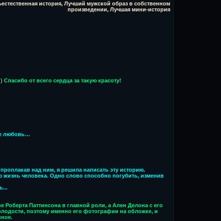
ъестественная история, Лучший мужской образ в собственном
произведении, Лучшая мини-история
)
Спасибо от всего сердца за такую красоту!
не любовь…
проплакав над ним, я решила написать эту историю.
ю жизнь человека. Одно слово способно погубить, изменив
...
не Роберта Паттинсона в главной роли, а Ален Делона с его
молодости, поэтому именно его фотографии на обложке, и
нное.