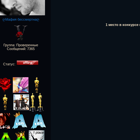
ღМафия бессмертнаღ
1 место в конкурс
Группа: Проверенные
Сообщений:
7365
Статус: