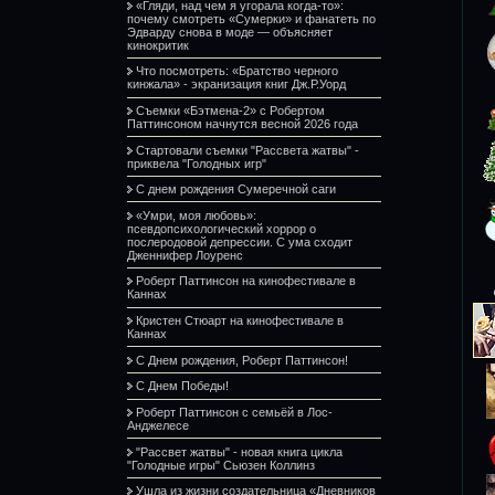
«Гляди, над чем я угорала когда-то»:
почему смотреть «Сумерки» и фанатеть по
Эдварду снова в моде — объясняет
кинокритик
Что посмотреть: «Братство черного
кинжала» - экранизация книг Дж.Р.Уорд
Съемки «Бэтмена-2» с Робертом
Паттинсоном начнутся весной 2026 года
Стартовали съемки "Рассвета жатвы" -
приквела "Голодных игр"
С днем рождения Сумеречной саги
«Умри, моя любовь»:
псевдопсихологический хоррор о
послеродовой депрессии. С ума сходит
Дженнифер Лоуренс
Роберт Паттинсон на кинофестивале в
Каннах
Кристен Стюарт на кинофестивале в
Каннах
С Днем рождения, Роберт Паттинсон!
С Днем Победы!
Роберт Паттинсон с семьёй в Лос-
Анджелесе
"Рассвет жатвы" - новая книга цикла
"Голодные игры" Сьюзен Коллинз
Ушла из жизни создательница «Дневников