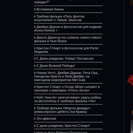
порядке?"
Вспоминая Канны
Трейлер фильма «Пять фунтов
искупления» с Люком Эвансом
Джейми Дорнан в фотосессии для издания
Arena Homme +
Дакота Джонсон на съёмках своего нового
фильма в Нью-Йорке
Кристен Стюарт в фотосессии для Porter
Magazine
С Днём рождения, Роберт Паттинсон!
С Днем Великой Победы!
Наоми Уоттс, Джейми Дорнан, Рита Ора,
Гвендолин Кристи и Лили Джеймс на
ежегодном мероприятии Met Gala
Кристен Стюарт и Оскар Айзек сыграют в
триллере о вампирах «Плоть богов»
Кейт Уинслет запечатлевает ужасы войны
на фотоплёнку в трейлере фильма «Ли»
Трейлер фильма «Моргни дважды» -
режиссёрского дебюта Зои Кравиц
Это девочка!
С днем рождения, Кристен Стюарт!
Новые фото Роберта Паттинсона