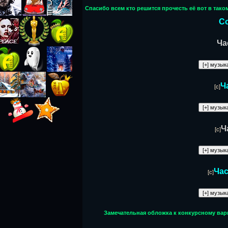
Спасибо всем кто решится прочесть её вот в тако
С
Ча
Ч
[c]
Ч
[c]
Час
[c]
Замечательная обложка к конкурсному вар