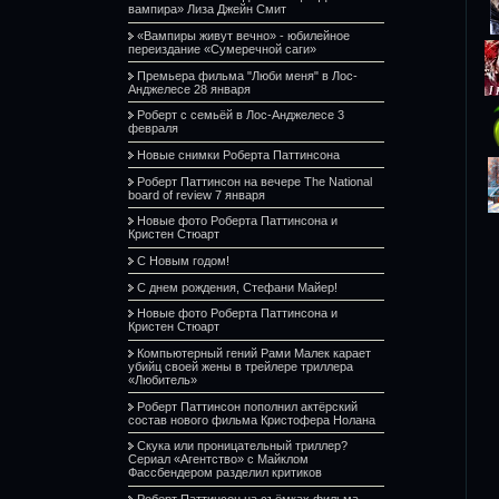
вампира» Лиза Джейн Смит
«Вампиры живут вечно» - юбилейное
переиздание «Сумеречной саги»
Премьера фильма "Люби меня" в Лос-
Анджелесе 28 января
Роберт с семьёй в Лос-Анджелесе 3
февраля
Новые снимки Роберта Паттинсона
Роберт Паттинсон на вечере The National
board of review 7 января
Новые фото Роберта Паттинсона и
Кристен Стюарт
С Новым годом!
С днем рождения, Стефани Майер!
Новые фото Роберта Паттинсона и
Кристен Стюарт
Компьютерный гений Рами Малек карает
убийц своей жены в трейлере триллера
«Любитель»
Роберт Паттинсон пополнил актёрский
состав нового фильма Кристофера Нолана
Скука или проницательный триллер?
Сериал «Агентство» с Майклом
Фассбендером разделил критиков
Роберт Паттинсон на съёмках фильма