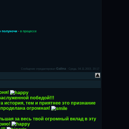
до полуночи
-
в процессе
Galina
Сообщение отредактировал
-
Среда, 04.11.2015, 20:17
юня!
заслуженной победой!!!
та история, тем и приятнее это признание
 проделана огромная!
льшая за весь твой огромный вклад в эту
рию!