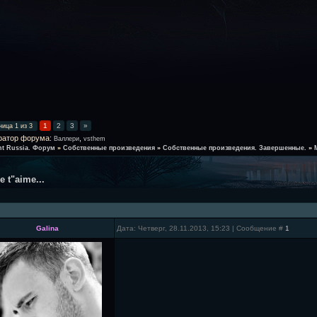
1
2
3
»
ница
1
из
3
ратор форума:
,
Валлери
vsthem
ht Russia. Форум
»
Собственные произведения
»
Собственные произведения. Завершенные.
»
Je t"aime...
Galina
Дата: Четверг, 28.11.2013, 15:23 | Сообщение #
1