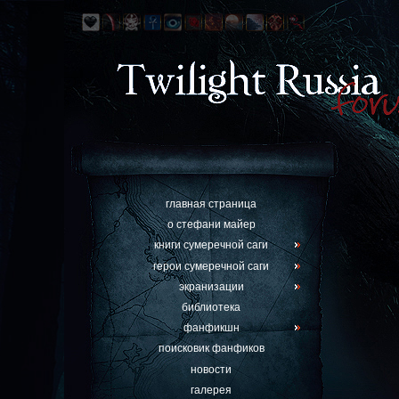
главная страница
о стефани майер
книги сумеречной саги
герои сумеречной саги
экранизации
библиотека
фанфикшн
поисковик фанфиков
новости
галерея