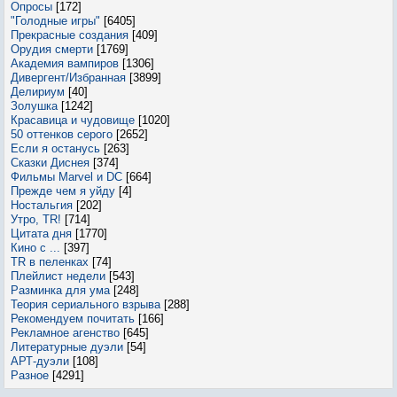
Опросы
[172]
"Голодные игры"
[6405]
Прекрасные создания
[409]
Орудия смерти
[1769]
Академия вампиров
[1306]
Дивергент/Избранная
[3899]
Делириум
[40]
Золушка
[1242]
Красавица и чудовище
[1020]
50 оттенков серого
[2652]
Если я останусь
[263]
Сказки Диснея
[374]
Фильмы Marvel и DC
[664]
Прежде чем я уйду
[4]
Ностальгия
[202]
Утро, TR!
[714]
Цитата дня
[1770]
Кино с ...
[397]
TR в пеленках
[74]
Плейлист недели
[543]
Разминка для ума
[248]
Теория сериального взрыва
[288]
Рекомендуем почитать
[166]
Рекламное агенство
[645]
Литературные дуэли
[54]
АРТ-дуэли
[108]
Разное
[4291]