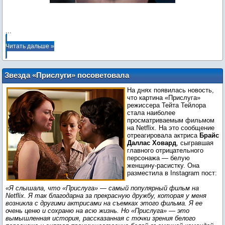
...
Читать дальше »
Звезда «Прислуги» посоветовала
список антирасистских фильмов
На днях появилась новость,
что картина «Прислуга»
режиссера Тейта Тейлора
стала наиболее
просматриваемым фильмом
на Netflix. На это сообщение
отреагировала актриса
Брайс
Даллас Ховард
, сыгравшая
главного отрицательного
персонажа — белую
женщину-расистку. Она
разместила в Instagram пост:
«Я слышала, что «Прислуга» — самый популярный фильм на
Netflix. Я так благодарна за прекрасную дружбу, которая у меня
возникла с другими актрисами на съемках этого фильма. Я ее
очень ценю и сохраню на всю жизнь. Но «Прислуга» — это
вымышленная история, рассказанная с точки зрения белого