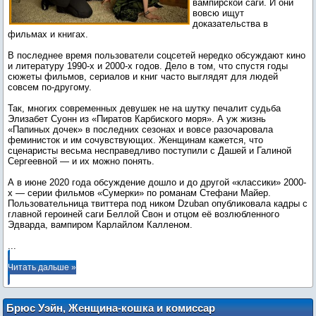
вампирской саги. И они
вовсю ищут
доказательства в
фильмах и книгах.
В последнее время пользователи соцсетей нередко обсуждают кино
и литературу 1990-х и 2000-х годов. Дело в том, что спустя годы
сюжеты фильмов, сериалов и книг часто выглядят для людей
совсем по-другому.
Так, многих современных девушек не на шутку печалит судьба
Элизабет Суонн из «Пиратов Карбиского моря». А уж жизнь
«Папиных дочек» в последних сезонах и вовсе разочаровала
феминисток и им сочувствующих. Женщинам кажется, что
сценаристы весьма несправедливо поступили с Дашей и Галиной
Сергеевной — и их можно понять.
А в июне 2020 года обсуждение дошло и до другой «классики» 2000-
х — серии фильмов «Сумерки» по романам Стефани Майер.
Пользовательница твиттера под ником Dzuban опубликовала кадры с
главной героиней саги Беллой Свон и отцом её возлюбленного
...
Читать дальше »
Брюс Уэйн, Женщина-кошка и комиссар