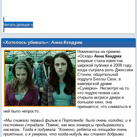
...
Читать дальше »
«Хотелось убивать»: Анна Кендрик
призналась, за что ненавидела съемки
Номинантка на премию
в «Сумерках»
«Оскар»
Анна Кендрик
впервые стала известна
широкой публике в 2008 году,
когда сыграла роль Джессики
Стэнли, общительной
подруги Беллы Свон, в
вампирской драме
«Сумерки». Несмотря на то,
что подростковая сага
открыла актрисе двери в
большое кино, она
признается, что сниматься в
ней было непросто.
«Мы снимали первый фильм в Портленде, было очень холодно, и я
постоянно страдала. Помню, как мои конверсы продырявились
насквозь. Тогда я подумала: "Конечно, ребята на площадке очень
приятные, и я уверена, что когда-нибудь мы станет добрыми