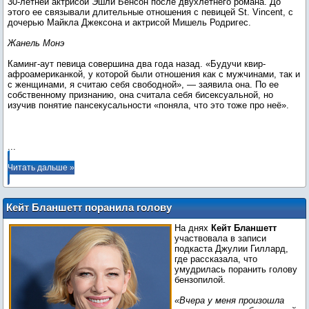
30-летней актрисой Эшли Бенсон после двухлетнего романа. До
этого ее связывали длительные отношения с певицей St. Vincent, с
дочерью Майкла Джексона и актрисой Мишель Родригес.
Жанель Монэ
Каминг-аут певица совершина два года назад. «Будучи квир-
афроамериканкой, у которой были отношения как с мужчинами, так и
с женщинами, я считаю себя свободной», — заявила она. По ее
собственному признанию, она считала себя бисексуальной, но
изучив понятие пансекусальности «поняла, что это тоже про неё».
...
Читать дальше »
Кейт Бланшетт поранила голову
бензопилой: «Очень захватывающе»
На днях
Кейт Бланшетт
участвовала в записи
подкаста Джулии Гиллард,
где рассказала, что
умудрилась поранить голову
бензопилой.
«Вчера у меня произошла