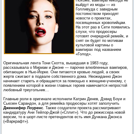
Похоже, вампиры никогда не
выйдут из моды — из
Голливуда с завидным
постоянством приходят
новости о проектах,
посвященных кровопийцам.
На этот раз в Сети появились
слухи, что продюсеры
готовят очередной ремейк, и
снят он будет по мотивам
культовой картины о
вампирах под названием
«Голод».
Оригинальная лента Тони Скотта, вышедшая в 1983 году,
рассказывала о Мириам и Джоне — парочке влюбленных вампиров,
обитающих в Нью-Йорке. Они питаются кровью людей, а своих
жертв сжигают в подвале собственного дома. Неожиданно Джон
начинает стареть и обращается за помощью к женщине-ученому, с
появлением которой в жизни главных героев намечается непростой
любовный треугольник…
Главные роли в оригинале исполнили Катрин Денев, Дэвид Боуи и
Сьюзен Сарандон, а для ремейка продюсеры хотят заполучить
Дженнифер Лоуренс
. Также создатели проекта рассматривают
кандидатуру Ани Тейлор-Джой («Сплит»). Что до режиссера новой
версии, то в шорт-листе претендентов есть имя Дункана Джонса
(«Варкрафт»).