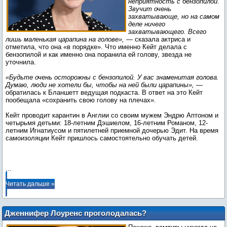
неприятность с бензопилой.
Звучит очень
захватывающе, но на самом
деле ничего
захватывающего. Всего
лишь маленькая царапина на голове»,
— сказала актриса и
отметила, что она «в порядке». Что именно Кейт делала с
бензопилой и как именно она поранила ей голову, звезда не
уточнила.
«Будьте очень осторожны с бензопилой. У вас знаменитая голова.
Думаю, люди не хотели бы, чтобы на ней были царапины»,
—
обратилась к Бланшетт ведущая подкаста. В ответ на это Кейт
пообещала «сохранить свою голову на плечах».
Кейт проводит карантин в Англии со своим мужем Эндрю Аптоном и
четырьмя детьми: 18-летним Дэшиелом, 16-летним Романом, 12-
летним Игнатиусом и пятилетней приемной дочерью Эдит. На время
самоизоляции Кейт пришлось самостоятельно обучать детей.
...
Читать дальше »
Дженнифер Лоуренс проголодалась?