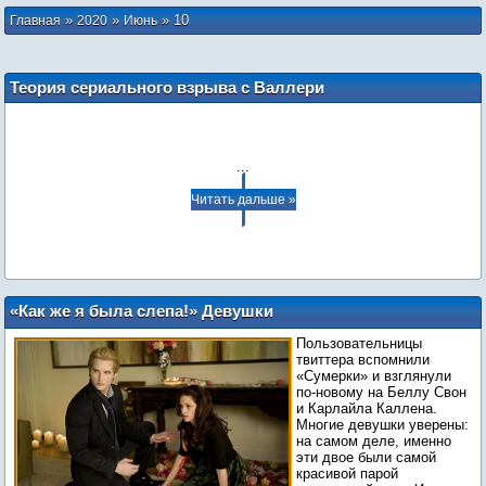
»
»
»
10
Главная
2020
Июнь
Теория сериального взрыва с Валлери
...
Читать дальше »
«Как же я была слепа!» Девушки
осознали, кто был идеальным
Пользовательницы
партнёром Беллы в «Сумерках» — и
твиттера вспомнили
Эдвард отдыхает
«Сумерки» и взглянули
по-новому на Беллу Свон
и Карлайла Каллена.
Многие девушки уверены:
на самом деле, именно
эти двое были самой
красивой парой