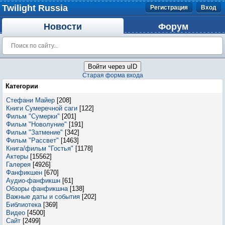
Twilight Russia
Регистрация
Вход
Новости
Форум
Войти через uID
Старая форма входа
Категории
Стефани Майер
[208]
Книги Сумеречной саги
[122]
Фильм "Сумерки"
[201]
Фильм "Новолуние"
[191]
Фильм "Затмение"
[342]
Фильм "Рассвет"
[1463]
Книга/фильм "Гостья"
[1178]
Актеры
[15562]
Галерея
[4926]
Фанфикшен
[670]
Аудио-фанфикшн
[61]
Обзоры фанфикшна
[138]
Важные даты и события
[202]
Библиотека
[369]
Видео
[4500]
Сайт
[2499]