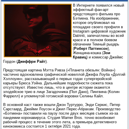
Гордон на новом фан-арте к «Бэтмену»
В Интернете появился новый
Мэтта Ривза
эффектный фан-арт
предстоящего фильма про
Бэтмена. На изображении,
которое опубликовал на
площадке своего профиля в
Instagram цифровой художник
Datrinti, запечатлены во всей
красе и в полном боевом
облачении Темный рыцарь
(
Роберт Паттинсон
),
Женщина-кошка (
Зои
Кравиц
) и комиссар Джеймс
Гордон (
Джеффри Райт
).
Предстоящая картина Мэтта Ривза («Планета обезьян: Война»)
частично вдохновлена графической новеллой Джефа Лоуба «Долгий
Хэллоуин», рассказывающей о первых годах супергеройской
карьеры Брюса Уэйна. Дальнейшие подробности сюжета пока
отсутствуют. Известно лишь, что в центре истории окажется
злодейское трио в лице Загадочника (Пол Дано), Пингвина (Колин
Фаррелл) и упомянутой готэмской воровки Селины Кайл.
В основной каст также вошли Джон Туртурро, Энди Серкис, Питер
Сарсгаард, Джейми Лоусон и Джил Перес-Абрахам. Производство
«Бэтмена» поставили на паузу после двух месяцев съемок из-за
пандемии коронавируса. Студия Warner Bros. точно возобновит
рабочий процесс в течение этого лета, а премьера детективного
кинокомикса состоится 1 октября 2021 года.