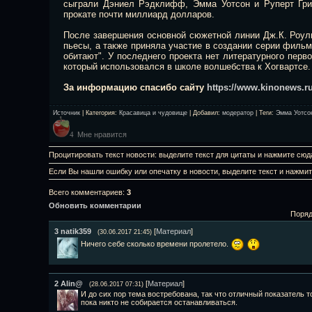
сыграли Дэниел Рэдклифф, Эмма Уотсон и Руперт Грин
прокате почти миллиард долларов.
После завершения основной сюжетной линии
Дж.К. Роул
пьесы, а также приняла участие в создании серии фильм
обитают". У последнего проекта нет литературного перво
который использовался в школе волшебства к Хогвартсе.
За информацию спасибо сайту
https://www.kinonews.r
Источник
|
Категория
:
Красавица и чудовище
|
Добавил
:
модератор
|
Теги
:
Эмма Уотсо
Мне нравится
4
Процитировать текст новости: выделите текст для цитаты и нажмите сюд
Если Вы нашли ошибку или опечатку в новости, выделите текст и нажми
Всего комментариев
:
3
Обновить комментарии
Поряд
3
natik359
[
Материал
]
(30.06.2017 21:45)
Ничего себе сколько времени пролетело.
2
Alin@
[
Материал
]
(28.06.2017 07:31)
И до сих пор тема востребована, так что отличный показатель т
пока никто не собирается останавливаться.