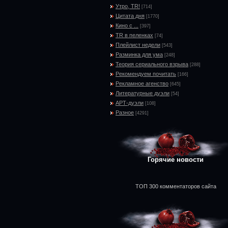
Утро, TR!
[714]
Цитата дня
[1770]
Кино с ...
[397]
TR в пеленках
[74]
Плейлист недели
[543]
Разминка для ума
[248]
Теория сериального взрыва
[288]
Рекомендуем почитать
[166]
Рекламное агенство
[645]
Литературные дуэли
[54]
АРТ-дуэли
[108]
Разное
[4291]
Горячие новости
ТОП 300 комментаторов сайта