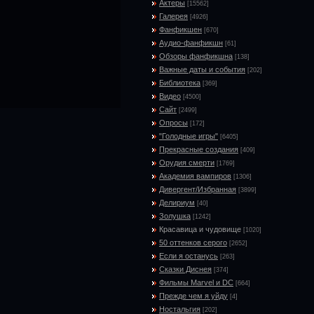
Актеры
[15562]
Галерея
[4926]
Фанфикшен
[670]
Аудио-фанфикшн
[61]
Обзоры фанфикшна
[138]
Важные даты и события
[202]
Библиотека
[369]
Видео
[4500]
Сайт
[2499]
Опросы
[172]
"Голодные игры"
[6405]
Прекрасные создания
[409]
Орудия смерти
[1769]
Академия вампиров
[1306]
Дивергент/Избранная
[3899]
Делириум
[40]
Золушка
[1242]
Красавица и чудовище
[1020]
50 оттенков серого
[2652]
Если я останусь
[263]
Сказки Диснея
[374]
Фильмы Marvel и DC
[664]
Прежде чем я уйду
[4]
Ностальгия
[202]