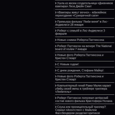
Ушла из жизни создательница «Дневников
вампира» Лиза Джейн Смит
«Вампиры живут вечно» - юбилейное
переиздание «Сумеречной саги»
Премьера фильма "Люби меня" в Лос-
Анджелесе 28 января
Роберт с семьёй в Лос-Анджелесе 3
февраля
Новые снимки Роберта Паттинсона
Роберт Паттинсон на вечере The National
board of review 7 января
Новые фото Роберта Паттинсона и
Кристен Стюарт
С Новым годом!
С днем рождения, Стефани Майер!
Новые фото Роберта Паттинсона и
Кристен Стюарт
Компьютерный гений Рами Малек карает
убийц своей жены в трейлере триллера
«Любитель»
Роберт Паттинсон пополнил актёрский
состав нового фильма Кристофера Нолана
Скука или проницательный триллер?
Сериал «Агентство» с Майклом
Фассбендером разделил критиков