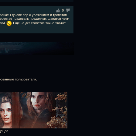
0
 фанаты до сих пор с уважением и трепетом
перестает радовать преданных фанатов чем-
мают
Еще на десятилетие точно хватит
рованные пользователи.
дущее