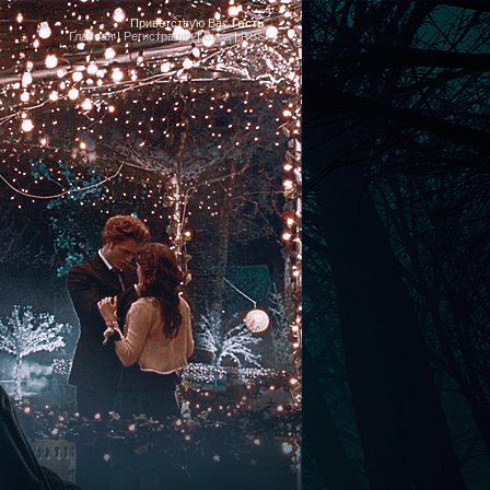
Приветствую Вас
Гость
Главная
|
Регистрация
|
Вход
|
RSS