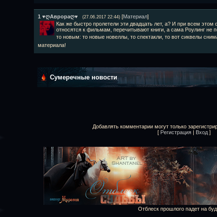
1
♥ღАврораღ♥
[
Материал
]
(27.06.2017 22:44)
Как же быстро пролетели эти двадцать лет, а? И при всем этом
относятся к фильмам, перечитывают книги, а сама Роулинг не 
то новым: то новые новеллы, то спектакли, то вот сиквелы сни
материала!
Сумеречные новости
Добавлять комментарии могут только зарегистри
[
Регистрация
|
Вход
]
Отблеск прошлого падет на бу