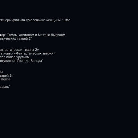
емьеры фильма «Маленькие женщины / Little
ттер" Томом Фелтоном и Мэттью Льюисом
стических тварей 2"
нтастических тварях 2»
 в новых «Фантастических зверях»
ится более хрупким
ступления Грин-де-Вальда"
ны
варей 2»
и Деппе
варях"