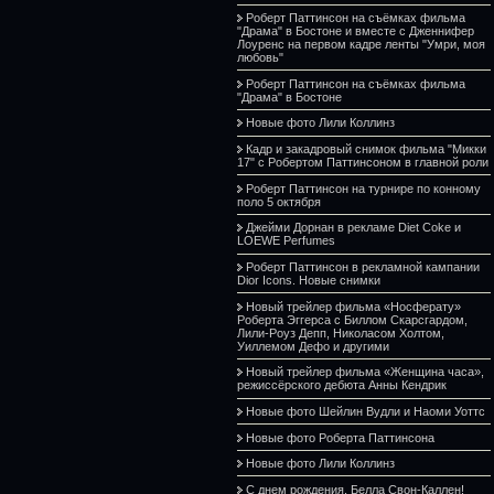
Роберт Паттинсон на съёмках фильма
"Драма" в Бостоне и вместе с Дженнифер
Лоуренс на первом кадре ленты "Умри, моя
любовь"
Роберт Паттинсон на съёмках фильма
"Драма" в Бостоне
Новые фото Лили Коллинз
Кадр и закадровый снимок фильма "Микки
17" с Робертом Паттинсоном в главной роли
Роберт Паттинсон на турнире по конному
поло 5 октября
Джейми Дорнан в рекламе Diet Coke и
LOEWE Perfumes
Роберт Паттинсон в рекламной кампании
Dior Icons. Новые снимки
Новый трейлер фильма «Носферату»
Роберта Эггерса с Биллом Скарсгардом,
Лили-Роуз Депп, Николасом Холтом,
Уиллемом Дефо и другими
Новый трейлер фильма «Женщина часа»,
режиссёрского дебюта Анны Кендрик
Новые фото Шейлин Вудли и Наоми Уоттс
Новые фото Роберта Паттинсона
Новые фото Лили Коллинз
С днем рождения, Белла Свон-Каллен!