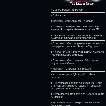
Top Latest News
С днем рождения, Роберт!
С 8 марта!
Маккензи Фой вернулась в Форкс
"Сумерки" возвращаются на большие
экраны! Розыгрыш билетов в группе ВК
Выбираем обложку переиздания романа
"Сумерки" в подарочном оформлении
Стефани Майер подразнила нас планами
на будущие романы о Белле и Эдварде
"Голодные игры: Рассвет жатвы" выйдет в
России в ноябре 2026 года
Стефани Майер отмечает 20-тилетие
«Сумерек» в Форксе!
Марафон "Сумерек" на Youtube
Что посмотреть: "Дракула" от Люка
Бессона
В «Сумерках» зря не показали, как Элис
становится вампиром: здесь интересная
история на целый спин-офф
Актер предложил идею для нового фильма
"Сумерки"
Культовая сага "Сумерки" вернется на
большие экраны