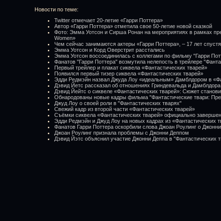
Новости по теме:
Twitter отмечает 20-летие «Гарри Поттера»
Автор «Гарри Поттера» отметила свое 50-летие новой сказкой
Фото: Эмма Уотсон и Сирша Ронан на мероприятиях в рамках пр
Women»
Чем сейчас занимаются актеры «Гарри Поттера», – 17 лет спустя
Эмма Уотсон и Корд Оверстрит расстались
Эмма Уотсон воссоединилась с коллегами по фильму "Гарри По
Фанатов "Гарри Поттера" возмутила нелепость в трейлере "Фанта
Первый трейлер и плакат сиквела «Фантастических тварей»
Появился первый тизер сиквела «Фантастических тварей»
Эдди Редмэйн назвал Джуда Лоу «идеальным» Дамблдором в «Фа
Дэвид Йетс рассказал об отношениях Гриндевальда и Дамблдора
Дэвид Йейтс о сиквеле «Фантастических тварей»: Сюжет станов
Обнародованы новые кадры фильма "Фантастические твари: Пре
Джуд Лоу о своей роли в "Фантастических тварях"
Свежий кадр из второй части «Фантастических тварей»
Съёмки сиквела «Фантастических тварей» официально заверше
Эдди Редмэйн и Джуд Лоу на новых кадрах из «Фантастических т
Фанатов Гарри Поттера оскорбили слова Джоан Роулинг о Джонн
Джоан Роулинг признала проблемы с Джонни Деппом
Дэвид Йэтс объяснил участие Джонни Деппа в "Фантастических т