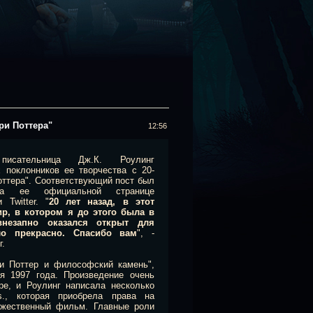
ри Поттера"
12:56
писательница Дж.К. Роулинг
 поклонников ее творчества с 20-
оттера". Соответствующий пост был
на ее официальной странице
 Twitter. "
20 лет назад, в этот
р, в котором я до этого была в
внезапно оказался открыт для
ло прекрасно. Спасибо вам
", -
г.
ри Поттер и философский камень",
я 1997 года. Произведение очень
е, и Роулинг написала несколько
s., которая приобрела права на
ожественный фильм. Главные роли