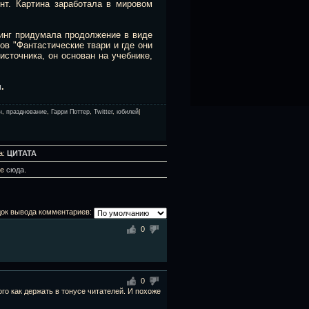
т. Картина заработала в мировом
инг придумала продолжение в виде
ов "Фантастические твари и где они
источника, он основан на учебнике,
u
.
н
,
празднование
,
Гарри Поттер
,
Twitter
,
юбилей
|
а:
ЦИТАТА
те
сюда
.
ок вывода комментариев:
0
0
ого как держать в тонусе читателей. И похоже