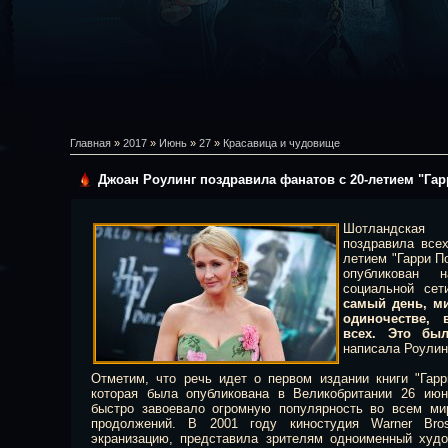
Главная
»
2017
»
Июнь
»
27
»
Красавица и чудовище
Джоан Роулинг поздравила фанатов с 20-летием "Гар
Шотландская 
поздравила всех
летием "Гарри П
опубликован 
социальной сети
самый день, ми
одиночестве, 
всех. Это бы
написала Роулин
Отметим, что речь идет о первом издании книги "Гар
которая была опубликована в Великобритании 26 июн
быстро завоевало огромную популярность во всем мир
продолжений. В 2001 году киностудия Warner Bro
экранизацию, представила зрителям одноименный худ