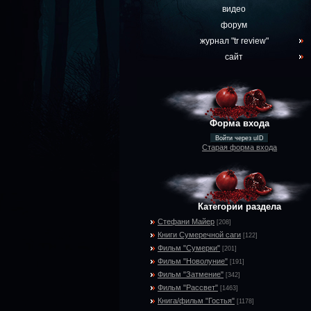
видео
форум
журнал "tr review"
сайт
Форма входа
Войти через uID
Старая форма входа
Категории раздела
Стефани Майер
[208]
Книги Сумеречной саги
[122]
Фильм "Сумерки"
[201]
Фильм "Новолуние"
[191]
Фильм "Затмение"
[342]
Фильм "Рассвет"
[1463]
Книга/фильм "Гостья"
[1178]