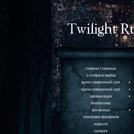
главная страница
о стефани майер
книги сумеречной саги
герои сумеречной саги
экранизации
библиотека
фанфикшн
поисковик фанфиков
новости
галерея