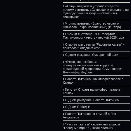
«Гляди, над чем я угорала когда-то»:
почему смотреть «Сумерки» и фанатеть по
Эдварду снова в моде — объясняет
кинокритик
Что посмотреть: «Братство черного
кинжала» - экранизация книг Дж.Р.Уорд
Съемки «Бэтмена-2» с Робертом
Паттинсоном начнутся весной 2026 года
Стартовали съемки "Рассвета жатвы" -
приквела "Голодных игр"
С днем рождения Сумеречной саги
«Умри, моя любовь»:
псевдопсихологический хоррор о
послеродовой депрессии. С ума сходит
Дженнифер Лоуренс
Роберт Паттинсон на кинофестивале в
Каннах
Кристен Стюарт на кинофестивале в
Каннах
С Днем рождения, Роберт Паттинсон!
С Днем Победы!
Роберт Паттинсон с семьёй в Лос-
Анджелесе
"Рассвет жатвы" - новая книга цикла
"Голодные игры" Сьюзен Коллинз