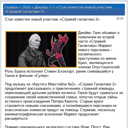
»
»
»
» Стал известен новый участник
Главная
2016
Декабрь
2
«Стражей галактики 2»
Стал известен новый участник «Стражей галактики 2»
22:53
Джеймс Ганн объявил о
появлении во второй
части «Стражей
Галактики» Марвел
нового персонажа ‒
космического
преступника по имени
Брал, являющегося
членом Опустошителей.
Роль Брала исполнил Стивен Блэкхарт, ранее снимавшийся у
Ганна в фильме «Супер».
Под музыку из «Крутого Микстейпа №2», «Стражи Галактики 2»
продолжают рассказывать о приключениях странной команды,
пересекающей дальние рубежи космоса. Герои будут сражаться за
сохранение своей новоиспеченной семьи, попутно открыв тайны
истинного происхождения Питера Квилла. Старые враги
становятся новыми союзниками, и полюбившиеся персонажи из
классических комиксов придут на помощь Стражам, поскольку
кинематографическая вселенная Марвел продолжает
расширяться.
Помимо оригинального актерского состава (Крис Прэтт, Вин