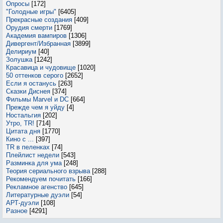
Опросы
[172]
"Голодные игры"
[6405]
Прекрасные создания
[409]
Орудия смерти
[1769]
Академия вампиров
[1306]
Дивергент/Избранная
[3899]
Делириум
[40]
Золушка
[1242]
Красавица и чудовище
[1020]
50 оттенков серого
[2652]
Если я останусь
[263]
Сказки Диснея
[374]
Фильмы Marvel и DC
[664]
Прежде чем я уйду
[4]
Ностальгия
[202]
Утро, TR!
[714]
Цитата дня
[1770]
Кино с ...
[397]
TR в пеленках
[74]
Плейлист недели
[543]
Разминка для ума
[248]
Теория сериального взрыва
[288]
Рекомендуем почитать
[166]
Рекламное агенство
[645]
Литературные дуэли
[54]
АРТ-дуэли
[108]
Разное
[4291]