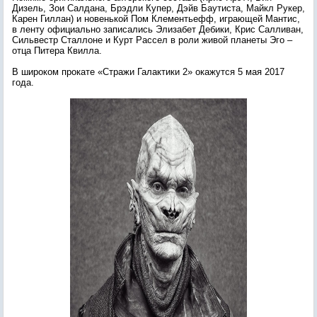
Дизель, Зои Салдана, Брэдли Купер, Дэйв Баутиста, Майкл Рукер,
Карен Гиллан) и новенькой Пом Клементьефф, играющей Мантис,
в ленту официально записались Элизабет Дебики, Крис Салливан,
Сильвестр Сталлоне и Курт Рассел в роли живой планеты Эго –
отца Питера Квилла.
В широком прокате «Стражи Галактики 2» окажутся 5 мая 2017
года.