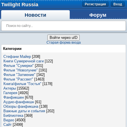
Twilight Russia
Регистрация
Вход
Новости
Форум
Войти через uID
Старая форма входа
Категории
Стефани Майер
[208]
Книги Сумеречной саги
[122]
Фильм "Сумерки"
[201]
Фильм "Новолуние"
[191]
Фильм "Затмение"
[342]
Фильм "Рассвет"
[1463]
Книга/фильм "Гостья"
[1178]
Актеры
[15562]
Галерея
[4926]
Фанфикшен
[670]
Аудио-фанфикшн
[61]
Обзоры фанфикшна
[138]
Важные даты и события
[202]
Библиотека
[369]
Видео
[4500]
Сайт
[2499]