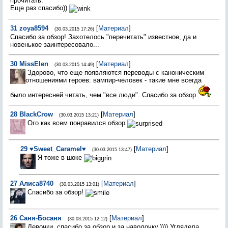
прочитать.
Еще раз спасибо))
31
zoya8594
[
Материал
]
(30.03.2015 17:26)
Спасибо за обзор! Захотелось "перечитать" известное, да и
новенькое заинтересовало...
30
MissElen
[
Материал
]
(30.03.2015 14:49)
Здорово, что еще появляются переводы с каноническим
отношениями героев: вампир-человек - такие мне всегда
было интересней читать, чем "все люди". Спасибо за обзор
28
BlackCrow
[
Материал
]
(30.03.2015 13:21)
Ого как всем понравился обзор
29
♥Sweet_Caramel♥
[
Материал
]
(30.03.2015 13:47)
Я тоже в шоке
27
Алиса8740
[
Материал
]
(30.03.2015 13:01)
Спасибо за обзор!
26
Саня-Босаня
[
Материал
]
(30.03.2015 12:12)
Девочки, спасибо за обзор и за наводочку.)))) Углядела