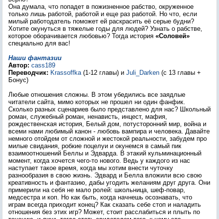
Она думала, что попадет в пожизненное рабство, окруженное
только лишь работой, работой и еще раз работой. Но что, если
милый работодатель поможет ей раскрасить её серые будни?
Хотите окунуться в тяжелые годы для людей? Узнать о рабстве,
которое оборачивается любовью? Тогда история
«Соловей»
специально для вас!
Наши фантазии
Автор:
cass189
Переводчик:
Krassoffka
(1-12 главы) и
Juli_Darken
(с 13 главы +
Бонус)
Любые отношения сложны. В этом убедились все заядлые
читатели сайта, мимо которых не прошел ни один фанфик.
Сколько разных сценариев было представлено для нас? Школьный
роман, служебный роман, ненависть, инцест, мафия,
рождественская история, Белый дом, потусторонний мир, война и
всеми нами любимый канон - любовь вампира и человека. Давайте
немного отойдем от сложной и жестокой реальности, забудем про
милые свидания, робкие поцелуи и окунемся в самый пик
взаимоотношений Беллы и Эдварда. В этакий кульминационный
момент, когда хочется чего-то нового. Ведь у каждого из нас
наступает такое время, когда мы хотим внести чуточку
разнообразия в свою жизнь. Эдвард и Белла вложили всю свою
креативность и фантазию, дабы угодить желаниям друг друга. Они
примерили на себя не мало ролей: школьница, шеф-повар,
медсестра и коп. Но как быть, когда начнешь осознавать, что
играм всегда приходит конец? Как сказать себе стоп и наладить
отношения без этих игр? Может, стоит расслабиться и плыть по