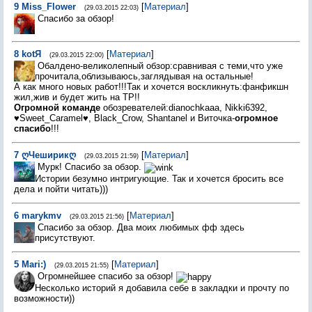
9
Miss_Flower
[
Материал
]
(29.03.2015 22:03)
Спасибо за обзор!
8
kotЯ
[
Материал
]
(29.03.2015 22:00)
Обалдено-великолепный обзор:сравнивая с теми,что уже
прочитала,облизываюсь,заглядывая на остальные!
А как много новых работ!!!Так и хочется воскликнуть:фанфикшн
жил,жив и будет жить на ТР!!
Огромной команде
обозревателей:dianochkaaa, Nikki6392,
♥Sweet_Caramel♥, Black_Crow, Shantanel и Виточка-
огромное
спасибо
!!!
7
ღЧеширикღ
[
Материал
]
(29.03.2015 21:59)
Мурк! Спасибо за обзор.
Истории безумно интригующие. Так и хочется бросить все
дела и пойти читать)))
6
marykmv
[
Материал
]
(29.03.2015 21:56)
Спасибо за обзор. Два моих любимых фф здесь
присутствуют.
5
Mari:)
[
Материал
]
(29.03.2015 21:55)
Огромнейшее спасибо за обзор!
Несколько историй я добавила себе в закладки и прочту по
возможности))