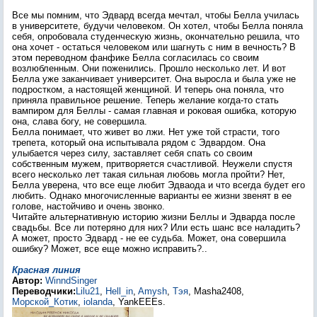
Все мы помним, что Эдвард всегда мечтал, чтобы Белла училась
в университете, будучи человеком. Он хотел, чтобы Белла поняла
себя, опробовала студенческую жизнь, окончательно решила, что
она хочет - остаться человеком или шагнуть с ним в вечность? В
этом переводном фанфике Белла согласилась со своим
возлюбленным. Они поженились. Прошло несколько лет. И вот
Белла уже заканчивает университет. Она выросла и была уже не
подростком, а настоящей женщиной. И теперь она поняла, что
приняла правильное решение. Теперь желание когда-то стать
вампиром для Беллы - самая главная и роковая ошибка, которую
она, слава богу, не совершила.
Белла понимает, что живет во лжи. Нет уже той страсти, того
трепета, который она испытывала рядом с Эдвардом. Она
улыбается через силу, заставляет себя спать со своим
собственным мужем, притворяется счастливой. Неужели спустя
всего несколько лет такая сильная любовь могла пройти? Нет,
Белла уверена, что все еще любит Эдваода и что всегда будет его
любить. Однако многочисленные варианты ее жизни звенят в ее
голове, настойчиво и очень звонко.
Читайте альтернативную историю жизни Беллы и Эдварда после
свадьбы. Все ли потеряно для них? Или есть шанс все наладить?
А может, просто Эдвард - не ее судьба. Может, она совершила
ошибку? Может, все еще можно исправить?..
Красная линия
Автор:
WinndSinger
Переводчики:
Lilu21
,
Hell_in
,
Amysh
,
Тэя
, Masha2408,
Морской_Котик
,
iolanda
, YankEEEs.