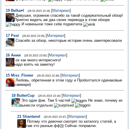
19
Belka♥l
[
Материал
]
(29.03.2015 23:16)
Девушки, огромное спасибо за такой содержательный обзор!
Приятно видеть аж два своих перевода в этом обзоре
И новенькое тоже себе подметила
17
Pest
[
Материал
]
(29.03.2015 23:05)
Спасибо за обзор, некоторые истории очень заинтересовали
16
Анжи
[
Материал
]
(29.03.2015 23:00)
ох как много интересного!
надо взять на заметку!
15
Miss_Flower
[
Материал
]
(29.03.2015 22:40)
Любовь, обретенная в этом году и Проболтался одинаковые
саммари)
18
ButterCup
[
Материал
]
(29.03.2015 23:16)
Это один фик. Там 5 частей
Не знаю, почему их
вынесли отдельно
21
Shantanel
[
Материал
]
(29.03.2015 23:47)
Потому что девочки смотрят по каталогу статей, а
там это разные фф))) Сейчас поправлю.