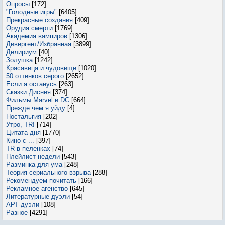
Опросы
[172]
"Голодные игры"
[6405]
Прекрасные создания
[409]
Орудия смерти
[1769]
Академия вампиров
[1306]
Дивергент/Избранная
[3899]
Делириум
[40]
Золушка
[1242]
Красавица и чудовище
[1020]
50 оттенков серого
[2652]
Если я останусь
[263]
Сказки Диснея
[374]
Фильмы Marvel и DC
[664]
Прежде чем я уйду
[4]
Ностальгия
[202]
Утро, TR!
[714]
Цитата дня
[1770]
Кино с ...
[397]
TR в пеленках
[74]
Плейлист недели
[543]
Разминка для ума
[248]
Теория сериального взрыва
[288]
Рекомендуем почитать
[166]
Рекламное агенство
[645]
Литературные дуэли
[54]
АРТ-дуэли
[108]
Разное
[4291]