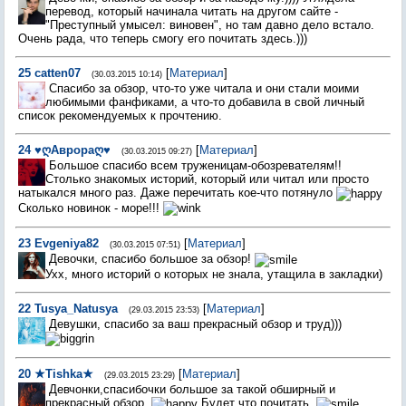
перевод, который начинала читать на другом сайте -
"Преступный умысел: виновен", но там давно дело встало.
Очень рада, что теперь смогу его почитать здесь.)))
25
catten07
[
Материал
]
(30.03.2015 10:14)
Спасибо за обзор, что-то уже читала и они стали моими
любимыми фанфиками, а что-то добавила в свой личный
список рекомендуемых к прочтению.
24
♥ღАврораღ♥
[
Материал
]
(30.03.2015 09:27)
Большое спасибо всем труженицам-обозревателям!!
Столько знакомых историй, который или читал или просто
натыкался много раз. Даже перечитать кое-что потянуло
Сколько новинок - море!!!
23
Evgeniya82
[
Материал
]
(30.03.2015 07:51)
Девочки, спасибо большое за обзор!
Ухх, много историй о которых не знала, утащила в закладки)
22
Tusya_Natusya
[
Материал
]
(29.03.2015 23:53)
Девушки, спасибо за ваш прекрасный обзор и труд)))
20
★Tishka★
[
Материал
]
(29.03.2015 23:29)
Девчонки,спасибочки большое за такой обширный и
прекрасный обзор.
Будет что почитать.