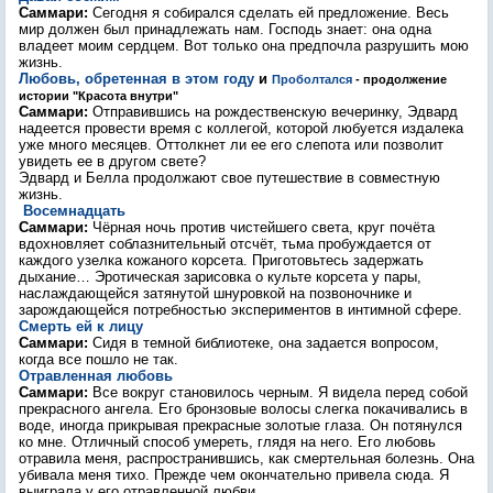
Саммари:
Сегодня я собирался сделать ей предложение. Весь
мир должен был принадлежать нам. Господь знает: она одна
владеет моим сердцем. Вот только она предпочла разрушить мою
жизнь.
Любовь, обретенная в этом году
и
Проболтался
- продолжение
истории "Красота внутри"
Саммари:
Отправившись на рождественскую вечеринку, Эдвард
надеется провести время с коллегой, которой любуется издалека
уже много месяцев. Оттолкнет ли ее его слепота или позволит
увидеть ее в другом свете?
Эдвард и Белла продолжают свое путешествие в совместную
жизнь.
Восемнадцать
Саммари:
Чёрная ночь против чистейшего света, круг почёта
вдохновляет соблазнительный отсчёт, тьма пробуждается от
каждого узелка кожаного корсета. Приготовьтесь задержать
дыхание… Эротическая зарисовка о культе корсета у пары,
наслаждающейся затянутой шнуровкой на позвоночнике и
зарождающейся потребностью экспериментов в интимной сфере.
Смерть ей к лицу
Саммари:
Сидя в темной библиотеке, она задается вопросом,
когда все пошло не так.
Отравленная любовь
Саммари:
Все вокруг становилось черным. Я видела перед собой
прекрасного ангела. Его бронзовые волосы слегка покачивались в
воде, иногда прикрывая прекрасные золотые глаза. Он потянулся
ко мне. Отличный способ умереть, глядя на него. Его любовь
отравила меня, распространившись, как смертельная болезнь. Она
убивала меня тихо. Прежде чем окончательно привела сюда. Я
выиграла у его отравленной любви.