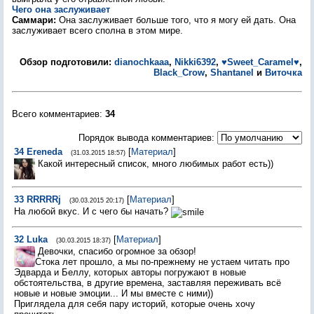
Чего она заслуживает
Саммари:
Она заслуживает больше того, что я могу ей дать. Она
заслуживает всего сполна в этом мире.
Обзор подготовили:
dianochkaaa
,
Nikki6392
,
♥Sweet_Caramel♥
,
Black_Crow
,
Shantanel
и
Виточка
Всего комментариев
:
34
Порядок вывода комментариев:
34
Ereneda
[
Материал
]
(31.03.2015 18:57)
Какой интересный список, много любимых работ есть))
33
RRRRRj
[
Материал
]
(30.03.2015 20:17)
На любой вкус. И с чего бы начать?
32
Luka
[
Материал
]
(30.03.2015 18:37)
Девочки, спасибо огромное за обзор!
Стока лет прошло, а мы по-прежнему не устаем читать про
Эдварда и Беллу, которых авторы погружают в новые
обстоятельства, в другие времена, заставляя переживать всё
новые и новые эмоции... И мы вместе с ними))
Приглядела для себя пару историй, которые очень хочу