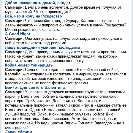
Добро пожаловать домой, солдат
Саммари:
Белла очень волнуется, долгое время не получая от
мужа известий. Что же происходит?
Всё, что я хочу на Рождество
Саммари:
Что произойдет, когда Эдвард Каллен постучится в
дверь незнакомки и попросит об одной услуге в канун Рождества?
Милая рождественская сказка.
A Good Night
Саммари:
Она запнулась на полуслове, когда он прикоснулся к
ней и стал щекотать под ребрами…
Лишь праведники умирают молодыми
Саммари:
Дом с привидениями - лучшее место для преступления.
Никто не узнает, какие крики принадлежат людям, на которых
напали, а какие просто записаны на пленку.
Койка номер тринадцать
Саммари:
Сильно пострадав во время Второй мировой войны,
Карлайл был отправлен в госпиталь в Америку, где он встретился
с медсестрой, которой известно, что иногда сложней всего
восстановиться не после физической травмы.
Бойкот Дня святого Валентина
Саммари:
У некоторых девушек возникают трудности с поисками
парня, у Беллы же проблема кардинально противоположного
характера. Приближается День святого Валентина, и ее
потенциальные поклонники затеяли свою игру, в надежде стать ее
Валентином. Однако Белла предпочитает веселиться со своей
лучшей подругой Элис, и они решают объявить бойкот Дню
святого Валентина. Запланировано: Анти-Валентинов День и
никаких парней. Но ведь братья Элис – Эммет с Эдвардом – не в
счет, верно?
Давай сбежим