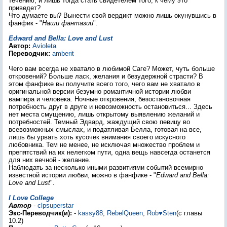
течению, и лишь тогда стать свидетелем того, к чему это
приведет?
Что думаете вы? Вынести свой вердикт можно лишь окунувшись в
фанфик - "
Наши фантазии
".
Edward and Bella: Love and Lust
Автор:
Avioleta
Переводчик:
amberit
Чего вам всегда не хватало в любимой Саге? Может, чуть больше
откровений? Больше ласк, желания и безудержной страсти? В
этом фанфике вы получите всего того, чего вам не хватало в
оригинальной версии безумно романтичной истории любви
вампира и человека. Ночные откровения, безостановочная
потребность друг в друге и невозможность остановиться... Здесь
нет места смущению, лишь открытому выявлению желаний и
потребностей. Темный Эдвард, жаждущий свою певицу во
всевозможных смыслах, и податливая Белла, готовая на все,
лишь бы урвать хоть кусочек внимания своего искусного
любовника. Тем не менее, не исключая множество проблем и
препятствий на их нелегком пути, одна вещь навсегда останется
для них вечной - желание.
Наблюдать за несколько иными развитиями событий всемирно
известной истории любви, можно в фанфике - "
Edward and Bella:
Love and Lust
".
I Love College
Автор
-
clpsuperstar
Экс-Переводчик(и):
-
kassy88
,
RebelQueen
,
Rob♥Sten
(с главы
10.2)