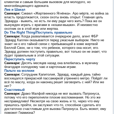
клиентом и самым большим вызовом для молодого, но
многообещающего адвоката.
Лев и Шакал
Саммари:
Сиквел «Жертвенного Ягнёнка». Аро мёртв, но война за
власть продолжается, сезон охоты вновь открыт. Главная цель
Эдварда - выжить, но есть ли ему ради чего жить? Пока же он
вынужден играть с врагами в «кошки-мышки». И неизвестно
охотник он в этой игре или жертва.
Do The Right Thing/Поступить правильно
Саммари:
Когда разваливается очередное дело, агент ФБР
Эдвард Каллен оказывается перед ужасным выбором. Никто не
знает ни о его тайной связи с пребывающей в коме жертвой
Беллой Свон, ни о том, что ребенок, которого она носит, его.
Эдвард должен поступить правильно, вот только он не знает, что
будет правильным в этой ситуации.
Переступить черту
Саммари:
Десять месяцев назад она влюбилась в мужчину
благодаря холодному чаю и карточным играм.
Пальто на молнии
Саммари:
Сотрудник Капитолия, Эдвард, каждый день тайно
восхищался прекрасной пассажиркой утреннего метро. Пойдёт ли
всё по маслу, когда он наконец решит заговорить с ней? Или же
нет?
Счастливый
Саммари:
Драко Малфой никогда не мог вызвать Патронуса,
потому что его переполняли плохие воспоминания. Но это же
несправедливо! Несмотря на свою жизнь и то, через что ему
пришлось пройти, он заслужил что-то, способное сделать его
достаточно счастливым для вызова Патронуса. Быть может, ему
поможет Гермиона?