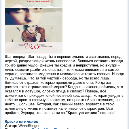
Шаг вперед. Шаг назад. Ты в нерешительности застываешь перед
чертой, разделяющей жизнь напополам. Боишься оставить позади
то,что давно ушло. Внешне ты красив и неприступен, но внутри -
лишь осколки разбитого счастья, что иглами впиваются в самое
сердце, заставляя медленно и молчаливо истекать кровью. Иногда
ты думаешь, что за той чертой - свобода, но ты всего лишь
бежишь от страхов, которые проникли даже в сны. Когда же
растает этот отравляющий мираж? Когда ты наконец поймешь, что
оказался в ловушке, словно птица в силках? Поверь, все
изменится с приходом юной невинной красавицы, которая увидит в
тебе не просто красивую картинку, не просто объект желания, но
нечто... большее. Которая, как свежий ветер, ворвется в твою
изломанную жизнь и поможет излечиться от старых ран. Все
пройдет, Эдвард, только шагни за
"Красную линию"
еще раз!
Краски вне линий
Автор:
WinndSinger