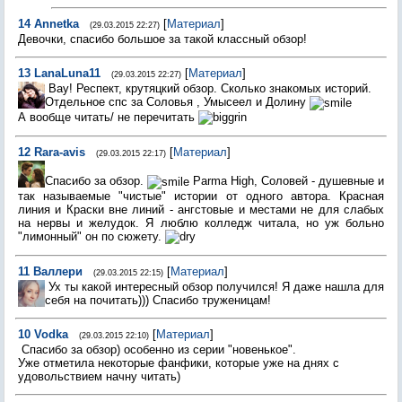
14
Annetka
[
Материал
]
(29.03.2015 22:27)
Девочки, спасибо большое за такой классный обзор!
13
LanaLuna11
[
Материал
]
(29.03.2015 22:27)
Вау! Респект, крутяцкий обзор. Сколько знакомых историй.
Отдельное спс за Соловья , Умысеел и Долину
А вообще читать/ не перечитать
12
Rara-avis
[
Материал
]
(29.03.2015 22:17)
Спасибо за обзор.
Parma High, Соловей - душевные и
так называемые "чистые" истории от одного автора. Красная
линия и Краски вне линий - ангстовые и местами не для слабых
на нервы и желудок. Я люблю колледж читала, но уж больно
"лимонный" он по сюжету.
11
Валлери
[
Материал
]
(29.03.2015 22:15)
Ух ты какой интересный обзор получился! Я даже нашла для
себя на почитать))) Спасибо труженицам!
10
Vodka
[
Материал
]
(29.03.2015 22:10)
Спасибо за обзор) особенно из серии "новенькое".
Уже отметила некоторые фанфики, которые уже на днях с
удовольствием начну читать)