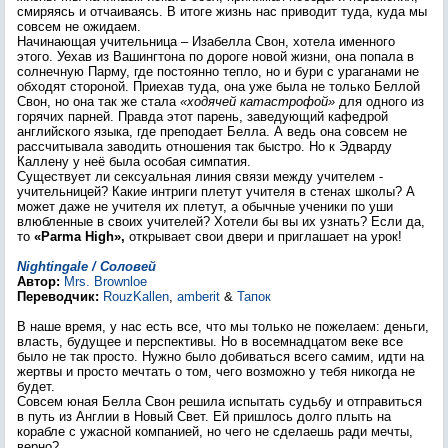
смиряясь и отчаиваясь. В итоге жизнь нас приводит туда, куда мы
совсем не ожидаем.
Начинающая учительница – Изабелла Свон, хотела именного
этого. Уехав из Вашингтона по дороге новой жизни, она попала в
солнечную Парму, где постоянно тепло, но и бури с ураганами не
обходят стороной. Приехав туда, она уже была не только Беллой
Свон, но она так же стала
«ходячей катастрофой»
для одного из
горячих парней. Правда этот парень, заведующий кафедрой
английского языка, где преподает Белла. А ведь она совсем не
рассчитывала заводить отношения так быстро. Но к Эдварду
Каллену у неё была особая симпатия.
Существует ли сексуальная линия связи между учителем -
учительницей? Какие интриги плетут учителя в стенах школы? А
может даже не учителя их плетут, а обычные ученики по уши
влюбленные в своих учителей? Хотели бы вы их узнать? Если да,
то
«Parma High»,
открывает свои двери и приглашает на урок!
Nightingale / Соловей
Автор:
Mrs. Brownloe
Переводчик:
RouzKallen
,
amberit
&
Тапок
В наше время, у нас есть все, что мы только не пожелаем: деньги,
власть, будущее и перспективы. Но в восемнадцатом веке все
было не так просто. Нужно было добиваться всего самим, идти на
жертвы и просто мечтать о том, чего возможно у тебя никогда не
будет.
Совсем юная Белла Свон решила испытать судьбу и отправиться
в путь из Англии в Новый Свет. Ей пришлось долго плыть на
корабле с ужасной компанией, но чего не сделаешь ради мечты,
верно?