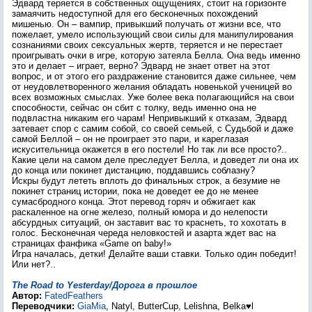
Эдвард теряется в собственных ощущениях, стоит на горизонте
замаячить недоступной для его бесконечных похождений
мишенью. Он – вампир, привыкший получать от жизни все, что
пожелает, умело использующий свои силы для манипулирования
сознаниями своих сексуальных жертв, теряется и не перестает
проигрывать очки в игре, которую затеяла Белла. Она ведь именно
это и делает – играет, верно? Эдвард не знает ответ на этот
вопрос, и от этого его раздражение становится даже сильнее, чем
от неудовлетворенного желания обладать новенькой ученицей во
всех возможных смыслах. Уже более века полагающийся на свои
способности, сейчас он сбит с толку, ведь именно она не
подвластна никаким его чарам! Непривыкший к отказам, Эдвард
затевает спор с самим собой, со своей семьей, с Судьбой и даже
самой Беллой – он не проиграет это пари, и кареглазая
искусительница окажется в его постели! Но так ли все просто?..
Какие цели на самом деле преследует Белла, и доведет ли она их
до конца или покинет дистанцию, поддавшись соблазну?
Искры будут лететь вплоть до финальных строк, а безумие не
покинет страниц истории, пока не доведет ее до не менее
сумасбродного конца. Этот перевод горяч и обжигает как
раскаленное на огне железо, полный юмора и до нелепости
абсурдных ситуаций, он заставит вас то краснеть, то хохотать в
голос. Бесконечная череда неловкостей и азарта ждет вас на
страницах фанфика «Game on baby!»
Игра началась, детки! Делайте ваши ставки. Только один победит!
Или нет?..
The Road to Yesterday/Дорога в прошлое
Автор:
FatedFeathers
Переводчики:
GiaMia
, Natyl, ButterCup, Lelishna, Belka♥l