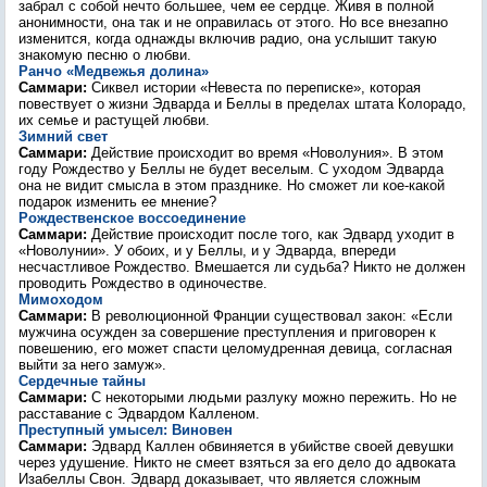
забрал с собой нечто большее, чем ее сердце. Живя в полной
анонимности, она так и не оправилась от этого. Но все внезапно
изменится, когда однажды включив радио, она услышит такую
знакомую песню о любви.
Ранчо «Медвежья долина»
Саммари:
Сиквел истории «Невеста по переписке», которая
повествует о жизни Эдварда и Беллы в пределах штата Колорадо,
их семье и растущей любви.
Зимний свет
Саммари:
Действие происходит во время «Новолуния». В этом
году Рождество у Беллы не будет веселым. С уходом Эдварда
она не видит смысла в этом празднике. Но сможет ли кое-какой
подарок изменить ее мнение?
Рождественское воссоединение
Саммари:
Действие происходит после того, как Эдвард уходит в
«Новолунии». У обоих, и у Беллы, и у Эдварда, впереди
несчастливое Рождество. Вмешается ли судьба? Никто не должен
проводить Рождество в одиночестве.
Мимоходом
Саммари:
В революционной Франции существовал закон: «Если
мужчина осужден за совершение преступления и приговорен к
повешению, его может спасти целомудренная девица, согласная
выйти за него замуж».
Сердечные тайны
Саммари:
С некоторыми людьми разлуку можно пережить. Но не
расставание с Эдвардом Калленом.
Преступный умысел: Виновен
Саммари:
Эдвард Каллен обвиняется в убийстве своей девушки
через удушение. Никто не смеет взяться за его дело до адвоката
Изабеллы Свон. Эдвард доказывает, что является сложным