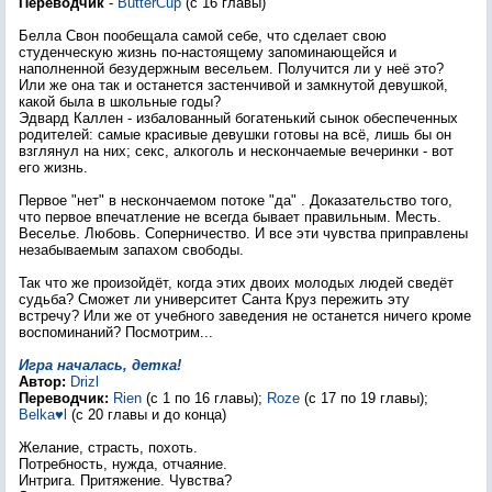
Переводчик
-
ButterCup
(c 16 главы)
Белла Свон пообещала самой себе, что сделает свою
студенческую жизнь по-настоящему запоминающейся и
наполненной безудержным весельем. Получится ли у неё это?
Или же она так и останется застенчивой и замкнутой девушкой,
какой была в школьные годы?
Эдвард Каллен - избалованный богатенький сынок обеспеченных
родителей: самые красивые девушки готовы на всё, лишь бы он
взглянул на них; секс, алкоголь и нескончаемые вечеринки - вот
его жизнь.
Первое "нет" в нескончаемом потоке "да" . Доказательство того,
что первое впечатление не всегда бывает правильным. Месть.
Веселье. Любовь. Соперничество. И все эти чувства приправлены
незабываемым запахом свободы.
Так что же произойдёт, когда этих двоих молодых людей сведёт
судьба? Сможет ли университет Санта Круз пережить эту
встречу? Или же от учебного заведения не останется ничего кроме
воспоминаний? Посмотрим...
Игра началась, детка!
Автор:
Drizl
Переводчик:
Rien
(с 1 по 16 главы);
Roze
(с 17 по 19 главы);
Belka♥l
(с 20 главы и до конца)
Желание, страсть, похоть.
Потребность, нужда, отчаяние.
Интрига. Притяжение. Чувства?