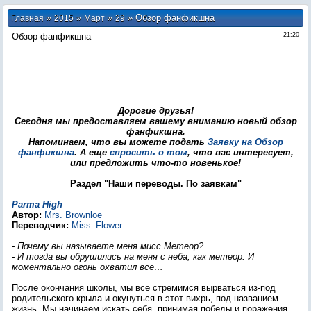
»
»
»
» Обзор фанфикшна
Главная
2015
Март
29
Обзор фанфикшна
21:20
Дорогие друзья!
Сегодня мы предоставляем вашему вниманию новый обзор
фанфикшна.
Напоминаем, что вы можете подать
Заявку на Обзор
фанфикшна
. А еще
спросить о том
, что вас интересует,
или предложить что-то новенькое!
Раздел "Наши переводы.
По заявкам"
Parma High
Автор:
Mrs. Brownloe
Переводчик:
Miss_Flower
- Почему вы называете меня мисс Метеор?
- И тогда вы обрушились на меня с неба, как метеор. И
моментально огонь охватил все…
После окончания школы, мы все стремимся вырваться из-под
родительского крыла и окунуться в этот вихрь, под названием
жизнь. Мы начинаем искать себя, принимая победы и поражения,