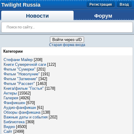
Twilight Russia
Регистрация
Вход
Новости
Форум
Войти через uID
Старая форма входа
Категории
Стефани Майер
[208]
Книги Сумеречной саги
[122]
Фильм "Сумерки"
[201]
Фильм "Новолуние"
[191]
Фильм "Затмение"
[342]
Фильм "Рассвет"
[1463]
Книга/фильм "Гостья"
[1178]
Актеры
[15562]
Галерея
[4926]
Фанфикшен
[670]
Аудио-фанфикшн
[61]
Обзоры фанфикшна
[138]
Важные даты и события
[202]
Библиотека
[369]
Видео
[4500]
Сайт
[2499]