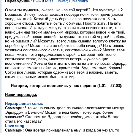
Переводчики:
EwA
и
Miss_Flower
;
Шмёлочка
О чем ты думаешь, оказавшись за той чертой? Что чувствуешь?
Боишься. В поту просыпаешься посреди ночи, гоня прочь ужасы
ушедших дней. Каждый день борешься за возможность быть
хорошим отцом. Любить и быть любимым. Просто жить. Начать
все сначала. И каждую минуту страшишься неизвестности, тенью
нависшей над твоим маленьким мирком, который вовсе и не твой,
придуманный, ненастоящий. Ты думал, что за той чертой свобода,
но не ошибся ли? Может,ты всего лишь сменил золотую клетку на
серебряную? Может, ты и не обретешь себя никогда? Не станешь
хозяином собственного счастья, собственной жизни? Может, твоя
новая жизнь - это продолжение старой, с которой тебя тесно
связывают страх, боль, множество потерь и ужасающие
воспоминания? Хотела бы я знать ответы на эти вопросы, Эдвард,
но никто не сможет найти их, кроме тебя. Будь смелым, борись!
Сотри все линии, которые сдерживают тебя и наконец заметь,
каким красочным может быть этот мир!
Истории, которые появились у нас недавно (1.01 – 27.03):
Наши переводы:
Неразрывная связь
Саммари:
Что же на самом деле означало электричество между
Эдвардом и Беллой? Может, в нем было что-то еще, более
значимое? Сделает ли Эдвард все необходимое, чтобы Белла
стала его навсегда?
Love song
Саммари:
Она всегда принадлежала ему, и когда он уехал, то