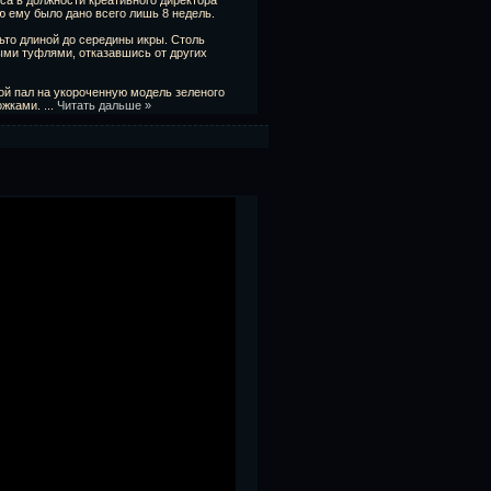
а в должности креативного директора
ю ему было дано всего лишь 8 недель.
ьто длиной до середины икры. Столь
ми туфлями, отказавшись от других
рой пал на укороченную модель зеленого
ожками.
...
Читать дальше »