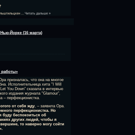
?
пельштильцхен
...
Читать дальше »
 Нью-Йорке (16 марта)
й работы»
Ора призналась, что она на многое
бна. Исполнительница хита "I Will
 Let You Down” сказала в интервью
кого издания журнала "Glamour”,
на – перфекционистка.
огого от себя жду
, – заявила Ора.
емного перфекционистка. Но
я буду беспокоиться об
ниях других людей, чтобы я
вершине, то наверно могу сойти
».