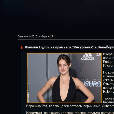
Главная
»
2015
»
Март
»
17
Шейлин Вудли на премьере "Инсургента" в Нью-Йорк
Вчера 
премье
Роберт
Инсурге
По кра
главны
Джеймс
Отмети
перед 
Ralph 
Также 
Кортни
Вероника Рот, являющаяся автором серии книг "Диверге
Напомним, по сюжету главная героиня фильма противо