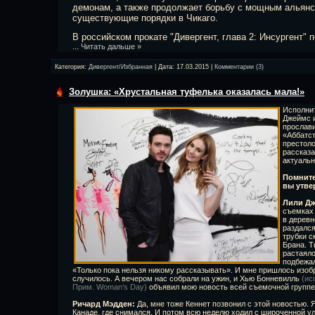
демонам, а также продолжает борьбу с мощным альянс
существующие порядки в Чикаго.
В российском прокате "Дивергент, глава 2: Инсургент" 
...
Читать дальше »
Категория:
Дивергент/Избранная
| Дата:
17.03.2015
|
Комментарии (3)
Золушка: «Хрустальная туфелька оказалась мала!»
Исполни
Джеймс и
прослави
«Аббатст
престоло
рассказ
актуальн
Помните
вы утве
Лили Д
съемках 
в деревн
раздался
трубки с
Брана. 
растаяло
подбежал
«Только пока нельзя никому рассказывать». И мне пришлось изобр
случилось. А вечером нас собрали на ужин, и Хью Бонневилль
(ис
Прим. Woman’s Day)
объявил мою новость всей съемочной группе. 
Ричард Мэдден:
Да, мне тоже Кеннет позвонил с этой новостью. 
Канаде, где снимался. И потом всю неделю ходил с широченной у