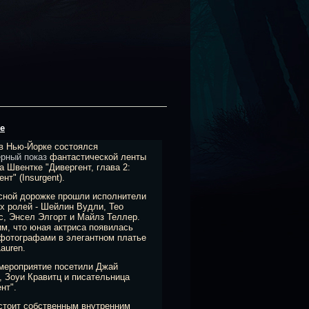
е
в Нью-Йорке состоялся
рный показ
фантастической ленты
а Швентке "Дивергент, глава 2:
нт" (Insurgent).
сной дорожке прошли исполнители
х ролей - Шейлин Вудли, Тео
, Энсел Элгорт и Майлз Теллер.
м, что юная актриса появилась
фотографами в элегантном платье
Lauren.
мероприятие посетили Джай
, Зоуи Кравитц и писательница
нт".
стоит собственным внутренним