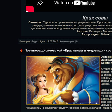
Крик совы
Саммари:
Суровое, но романтичное средневековье. Проклятье
рыцари, готовые на отчаянные поступки ради спасения своих
душевного света, преодолевающего самые невероятные препя
Авторы:
Валлери и Мирав
Автор видео:
Belka♥l
Категория:
Видео
| Дата:
17.03.2015
|
Комментарии (6)
Премьера диснеевской «Красавицы и чудовища» сост
Актерс
лауреа
Кевин 
Студия 
версии 
анимаци
экраны 
исполня
Эванс.
Эмма пр
перевоп
то он с
который
всяческ
девушки
поражением, возглавляет группу горожан, которые желают Чудови