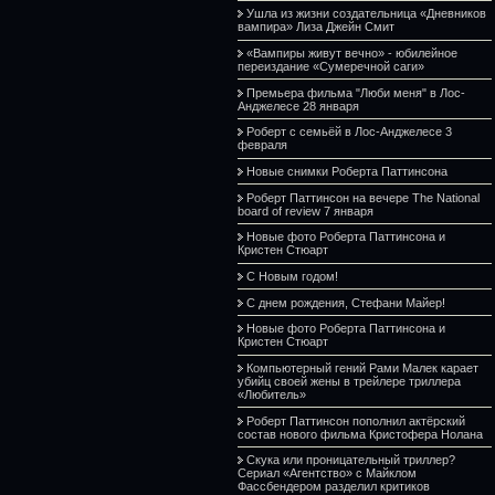
Ушла из жизни создательница «Дневников
вампира» Лиза Джейн Смит
«Вампиры живут вечно» - юбилейное
переиздание «Сумеречной саги»
Премьера фильма "Люби меня" в Лос-
Анджелесе 28 января
Роберт с семьёй в Лос-Анджелесе 3
февраля
Новые снимки Роберта Паттинсона
Роберт Паттинсон на вечере The National
board of review 7 января
Новые фото Роберта Паттинсона и
Кристен Стюарт
С Новым годом!
С днем рождения, Стефани Майер!
Новые фото Роберта Паттинсона и
Кристен Стюарт
Компьютерный гений Рами Малек карает
убийц своей жены в трейлере триллера
«Любитель»
Роберт Паттинсон пополнил актёрский
состав нового фильма Кристофера Нолана
Скука или проницательный триллер?
Сериал «Агентство» с Майклом
Фассбендером разделил критиков