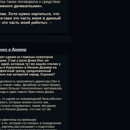
тка также поговорила о средствах
емного деликатными».
там. Хотя нужно научиться, что
се-таки это часть меня в данный
 это часть моей работы»
, –
енко и Дормер
ают одним из главных новаторов
ии. Став у руля Дома Dior, он
идей, которые тут же нашли отклик у
ьга Куриленко и Натали Дормер на
ффектный тренд, предложенный
ьто как вечерний наряд. Оценим?
олжность креативного директора Dior в
ь новая глава. Дизайнер оставил форму,
бавил больше технологичных материалов,
нда и идеи самого Кристиана Диора.
, то одним из нововведений бельгийского
льто, которые можно носить как...
столько понравилась таким звездным
 и Натали Дормер, что они тут же
и замечены на премьере
 и я», которая состоялась в понедельник
 картина рассказывает о подготовке