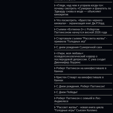
«Гляди, над чем я угорала когда-то»:
почему смотреть «Сумерки» и фанатеть по
Эдварду снова в моде — объясняет
кинокритик
Что посмотреть: «Братство черного
кинжала» - экранизация книг Дж.Р.Уорд
Съемки «Бэтмена-2» с Робертом
Паттинсоном начнутся весной 2026 года
Стартовали съемки "Рассвета жатвы" -
приквела "Голодных игр"
С днем рождения Сумеречной саги
«Умри, моя любовь»:
псевдопсихологический хоррор о
послеродовой депрессии. С ума сходит
Дженнифер Лоуренс
Роберт Паттинсон на кинофестивале в
Каннах
Кристен Стюарт на кинофестивале в
Каннах
С Днем рождения, Роберт Паттинсон!
С Днем Победы!
Роберт Паттинсон с семьёй в Лос-
Анджелесе
"Рассвет жатвы" - новая книга цикла
"Голодные игры" Сьюзен Коллинз