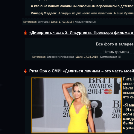
А кто был вашим любимым сказочным персонажем в детстве
Ричард Мэдден:
Аладдин из диснеевского мультика. А еще Рум
Категория:
Золушка
| Дата:
17.03.2015
|
Комментарии (2)
«Дивергент, часть 2: Инсургент»: Премьера фильма в
Все фото в галерее
...
Читать дальше »
Категория:
Дивергент/Избранная
| Дата:
17.03.2015
|
Комментарии (6)
Рита Ора о СМИ: «Делиться личным – это часть мое
Рита 
спосо
Never
немец
что о
«
Я мн
–
Я н
если 
ожида
была 
с ума