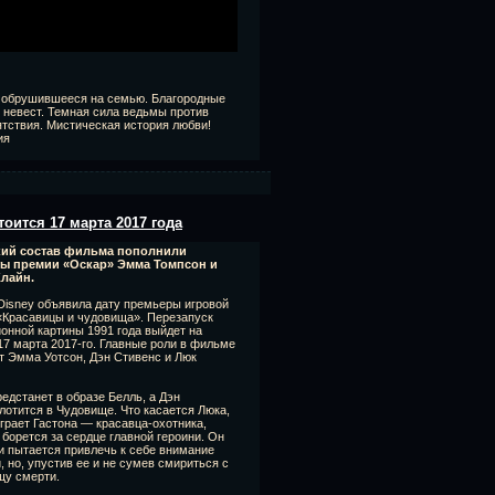
, обрушившееся на семью. Благородные
 невест. Темная сила ведьмы против
тствия. Мистическая история любви!
ия
оится 17 марта 2017 года
кий состав фильма пополнили
ты премии «Оскар» Эмма Томпсон и
Клайн.
Disney объявила дату премьеры игровой
«Красавицы и чудовища». Перезапуск
онной картины 1991 года выйдет на
17 марта 2017-го. Главные роли в фильме
т Эмма Уотсон, Дэн Стивенс и Люк
едстанет в образе Белль, а Дэн
лотится в Чудовище. Что касается Люка,
ыграет Гастона — красавца-охотника,
 борется за сердце главной героини. Он
и пытается привлечь к себе внимание
, но, упустив ее и не сумев смириться с
щу смерти.