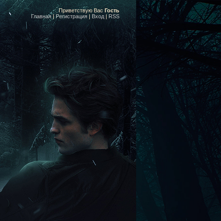
Приветствую Вас
Гость
Главная
|
Регистрация
|
Вход
|
RSS