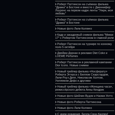
Роберт Паттинсон на съёмках фильма
"Драма" в Бостоне и вместе с Дженнифер
Лоуренс на первом кадре ленты "Умри, моя
любовь"
Роберт Паттинсон на съёмках фильма
"Драма" в Бостоне
Новые фото Лили Коллинз
Кадр и закадровый снимок фильма "Микки
17" с Робертом Паттинсоном в главной роли
Роберт Паттинсон на турнире по конному
поло 5 октября
Джейми Дорнан в рекламе Diet Coke и
LOEWE Perfumes
Роберт Паттинсон в рекламной кампании
Dior Icons. Новые снимки
Новый трейлер фильма «Носферату»
Роберта Эггерса с Биллом Скарсгардом,
Лили-Роуз Депп, Николасом Холтом,
Уиллемом Дефо и другими
Новый трейлер фильма «Женщина часа»,
режиссёрского дебюта Анны Кендрик
Новые фото Шейлин Вудли и Наоми Уоттс
Новые фото Роберта Паттинсона
Новые фото Лили Коллинз
С днем рождения, Белла Свон-Каллен!