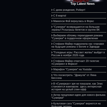
Top Latest News
С днем рождения, Роберт!
С 8 марта!
Маккензи Фой вернулась в Форкс
"Сумерки" возвращаются на большие
экраны! Розыгрыш билетов в группе ВК
Выбираем обложку переиздания романа
"Сумерки" в подарочном оформлении
Стефани Майер подразнила нас планами
на будущие романы о Белле и Эдварде
"Голодные игры: Рассвет жатвы" выйдет в
России в ноябре 2026 года
Стефани Майер отмечает 20-тилетие
«Сумерек» в Форксе!
Марафон "Сумерек" на Youtube
Что посмотреть: "Дракула" от Люка
Бессона
В «Сумерках» зря не показали, как Элис
становится вампиром: здесь интересная
история на целый спин-офф
Актер предложил идею для нового фильма
"Сумерки"
Культовая сага "Сумерки" вернется на
большие экраны