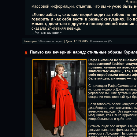
Артис
массовой информации, отметив, что им «
нужно быть н
«
Легко забыть, сколько людей ходит за тобою по пя
говорить и как себя вести в разных ситуациях. Но в
момент, делиться с другими повседневной жизнью –
сказала 24-летняя певица.
...
Читать дальше »
Категория:
50 оттенков серого
| Дата:
17.03.2015
|
Комментарии (2)
Пальто как вечерний наряд: стильные образы Курил
Рафа Симонса не зря назыв
современной fashion-индустр
привнес немало интересных 
знаменитых модниц. Так, Ол
себе опробовали весьма э
бельгийцем, а именно — пал
С приходом Рафа Симонса на д
истории модного Дома началас
убрал все лишние детали и до
сохранив женственный дух бре
Если говорить более конкретно
дизайнера стали элегантные па
вечерние наряды. Эта идея на
модницам, как Ольга Куриленко
испробовали ее в действии.
В таком виде обе актрисы был
документального фильма «Dior
вечером в Лондоне. Напомним,