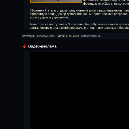
первой коллекции Рафа Симонс
французского Дома, на котору
33-летняя Натали отдала предпочтение алому расклешенному пал
эффектную вещь Домер дополнила лишь черно-белыми остроносы
аксессуаров и украшений.
Точно так же поступила и 35-летняя Ольга Куриленко, выбор кото
цвета, которую она скомбинировала с открытыми золотыми босон
Категория:
"Голодные игры"
| Дата:
17.03.2015
|
Комментарии (4)
Видео-реклама