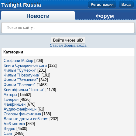
Twilight Russia
Регистрация
Вход
Новости
Форум
Войти через uID
Старая форма входа
Категории
Стефани Майер
[208]
Книги Сумеречной саги
[122]
Фильм "Сумерки"
[201]
Фильм "Новолуние"
[191]
Фильм "Затмение"
[342]
Фильм "Рассвет"
[1463]
Книга/фильм "Гостья"
[1178]
Актеры
[15562]
Галерея
[4926]
Фанфикшен
[670]
Аудио-фанфикшн
[61]
Обзоры фанфикшна
[138]
Важные даты и события
[202]
Библиотека
[369]
Видео
[4500]
Сайт
[2499]