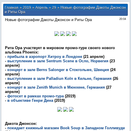
»
»
»
» Новые фотографии Дакоты Джонсон
Главная
2019
Апрель
29
и Риты Ора
Новые фотографии Дакоты Джонсон и Риты Ора
20:04
Рита Ора участвует в мировом промо-туре своего нового
альбома Phoenix:
-
прибыла в аэропорт Хитроу в Лондоне
(21 апреля)
-
выступление в зале Sentrum Scene в Осло, Норвегия
(23
апреля)
-
концерт в зале Berns Salonger в Стокгольме, Швеция
(24
апреля)
-
выступление в зале Palladiun Koln в Кельне, Германия
(26
апреля)
-
концерт в зале Zenith Munich в Мюнхене, Германия
(27
апреля)
-
фотосет в рамках промо-тура
(2019)
-
в объективе Генри Дина
(2019)
Дакота Джонсон:
-
покидает книжный магазин Book Soup в Западном Голливуде