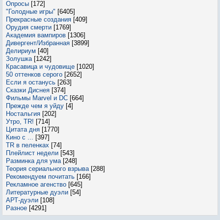
Опросы
[172]
"Голодные игры"
[6405]
Прекрасные создания
[409]
Орудия смерти
[1769]
Академия вампиров
[1306]
Дивергент/Избранная
[3899]
Делириум
[40]
Золушка
[1242]
Красавица и чудовище
[1020]
50 оттенков серого
[2652]
Если я останусь
[263]
Сказки Диснея
[374]
Фильмы Marvel и DC
[664]
Прежде чем я уйду
[4]
Ностальгия
[202]
Утро, TR!
[714]
Цитата дня
[1770]
Кино с ...
[397]
TR в пеленках
[74]
Плейлист недели
[543]
Разминка для ума
[248]
Теория сериального взрыва
[288]
Рекомендуем почитать
[166]
Рекламное агенство
[645]
Литературные дуэли
[54]
АРТ-дуэли
[108]
Разное
[4291]