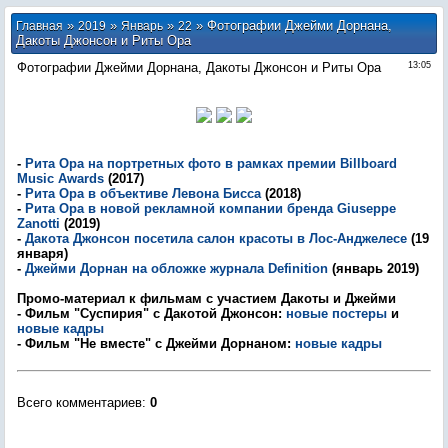
»
»
»
» Фотографии Джейми Дорнана,
Главная
2019
Январь
22
Дакоты Джонсон и Риты Ора
Фотографии Джейми Дорнана, Дакоты Джонсон и Риты Ора
13:05
-
Рита Ора на портретных фото в рамках премии Billboard
Music Awards
(2017)
-
Рита Ора в объективе Левона Бисса
(2018)
-
Рита Ора в новой рекламной компании бренда Giuseppe
Zanotti
(2019)
-
Дакота Джонсон посетила салон красоты в Лос-Анджелесе
(19
января)
-
Джейми Дорнан на обложке журнала Definition
(январь 2019)
Промо-материал к фильмам с участием Дакоты и Джейми
- Фильм "Суспирия" с Дакотой Джонсон:
новые постеры
и
новые кадры
- Фильм "Не вместе" с Джейми Дорнаном:
новые кадры
Всего комментариев
:
0