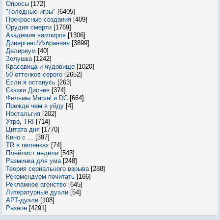
Опросы
[172]
"Голодные игры"
[6405]
Прекрасные создания
[409]
Орудия смерти
[1769]
Академия вампиров
[1306]
Дивергент/Избранная
[3899]
Делириум
[40]
Золушка
[1242]
Красавица и чудовище
[1020]
50 оттенков серого
[2652]
Если я останусь
[263]
Сказки Диснея
[374]
Фильмы Marvel и DC
[664]
Прежде чем я уйду
[4]
Ностальгия
[202]
Утро, TR!
[714]
Цитата дня
[1770]
Кино с ...
[397]
TR в пеленках
[74]
Плейлист недели
[543]
Разминка для ума
[248]
Теория сериального взрыва
[288]
Рекомендуем почитать
[166]
Рекламное агенство
[645]
Литературные дуэли
[54]
АРТ-дуэли
[108]
Разное
[4291]