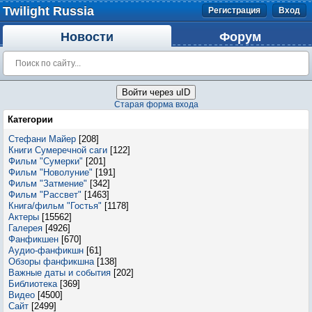
Twilight Russia
Регистрация
Вход
Новости
Форум
Войти через uID
Старая форма входа
Категории
Стефани Майер
[208]
Книги Сумеречной саги
[122]
Фильм "Сумерки"
[201]
Фильм "Новолуние"
[191]
Фильм "Затмение"
[342]
Фильм "Рассвет"
[1463]
Книга/фильм "Гостья"
[1178]
Актеры
[15562]
Галерея
[4926]
Фанфикшен
[670]
Аудио-фанфикшн
[61]
Обзоры фанфикшна
[138]
Важные даты и события
[202]
Библиотека
[369]
Видео
[4500]
Сайт
[2499]