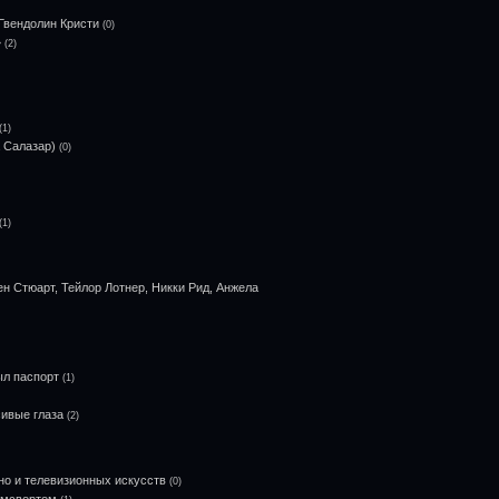
Гвендолин Кристи
(0)
»
(2)
(1)
а Салазар)
(0)
(1)
н Стюарт, Тейлор Лотнер, Никки Рид, Анжела
ыл паспорт
(1)
сивые глаза
(2)
но и телевизионных искусств
(0)