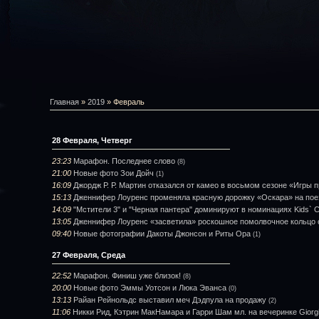
Главная
»
2019
»
Февраль
28 Февраля, Четверг
23:23
Марафон. Последнее слово
(8)
21:00
Новые фото Зои Дойч
(1)
16:09
Джордж Р. Р. Мартин отказался от камео в восьмом сезоне «Игры 
15:13
Дженнифер Лоуренс променяла красную дорожку «Оскара» на пое
14:09
"Мстители 3" и "Черная пантера" доминируют в номинациях Kids` 
13:05
Дженнифер Лоуренс «засветила» роскошное помолвочное кольцо 
09:40
Новые фотографии Дакоты Джонсон и Риты Ора
(1)
27 Февраля, Среда
22:52
Марафон. Финиш уже близок!
(8)
20:00
Новые фото Эммы Уотсон и Люка Эванса
(0)
13:13
Райан Рейнольдс выставил меч Дэдпула на продажу
(2)
11:06
Никки Рид, Кэтрин МакНамара и Гарри Шам мл. на вечеринке Giorg