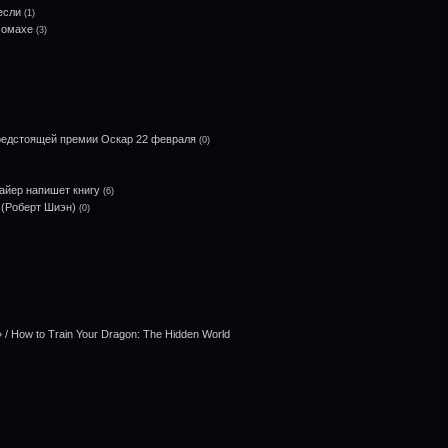
если
(1)
сомахе
(3)
предстоящей премии Оскар 22 февраля
(0)
айер напишет книгу
(6)
 (Роберт Шиэн)
(0)
 How to Train Your Dragon: The Hidden World