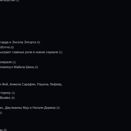
емсвортом
(1)
гарда и Энсела Элгорта
(0)
рбэтча
(0)
ыграют главные роли в новом сериале
(1)
февраля
(1)
 упомянул Майкла Шина
(0)
зи Фой, Анжела Сарафян, Рашель Лефевр,
сторону
(1)
Beatles
(0)
кс, Джулианны Мур и Натали Дормер
(0)
1)
лы
(0)