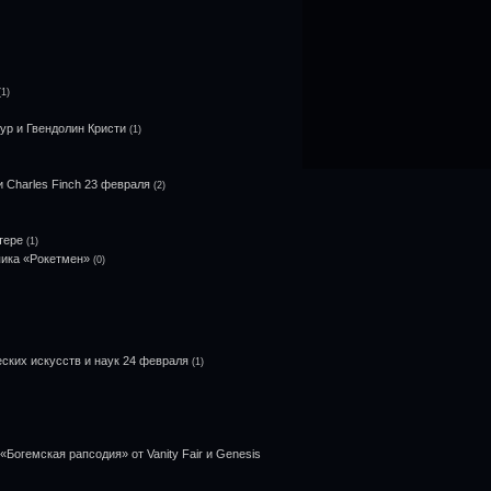
(1)
р и Гвендолин Кристи
(1)
 Charles Finch 23 февраля
(2)
тере
(1)
пика «Рокетмен»
(0)
ских искусств и наук 24 февраля
(1)
Богемская рапсодия» от Vanity Fair и Genesis