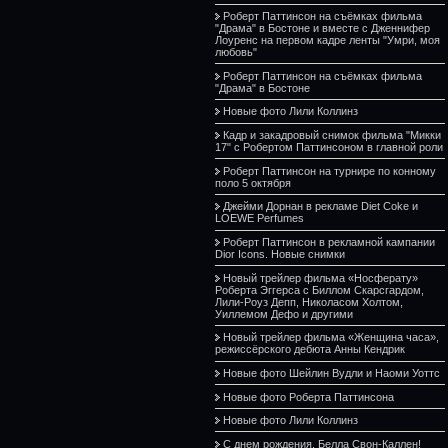
Роберт Паттинсон на съёмках фильма
"Драма" в Бостоне и вместе с Дженнифер
Лоуренс на первом кадре ленты "Умри, моя
любовь"
Роберт Паттинсон на съёмках фильма
"Драма" в Бостоне
Новые фото Лили Коллинз
Кадр и закадровый снимок фильма "Микки
17" с Робертом Паттинсоном в главной роли
Роберт Паттинсон на турнире по конному
поло 5 октября
Джейми Дорнан в рекламе Diet Coke и
LOEWE Perfumes
Роберт Паттинсон в рекламной кампании
Dior Icons. Новые снимки
Новый трейлер фильма «Носферату»
Роберта Эггерса с Биллом Скарсгардом,
Лили-Роуз Депп, Николасом Холтом,
Уиллемом Дефо и другими
Новый трейлер фильма «Женщина часа»,
режиссёрского дебюта Анны Кендрик
Новые фото Шейлин Вудли и Наоми Уоттс
Новые фото Роберта Паттинсона
Новые фото Лили Коллинз
С днем рождения, Белла Свон-Каллен!