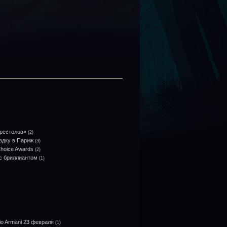
престолов»
(2)
здку в Париж
(3)
Choice Awards
(2)
с бриллиантом
(1)
io Armani 23 февраля
(1)