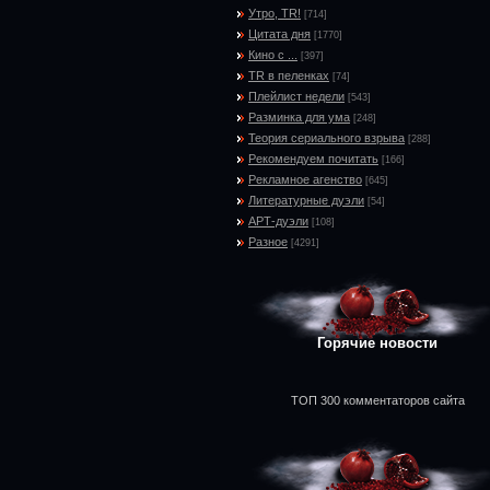
Утро, TR!
[714]
Цитата дня
[1770]
Кино с ...
[397]
TR в пеленках
[74]
Плейлист недели
[543]
Разминка для ума
[248]
Теория сериального взрыва
[288]
Рекомендуем почитать
[166]
Рекламное агенство
[645]
Литературные дуэли
[54]
АРТ-дуэли
[108]
Разное
[4291]
Горячие новости
ТОП 300 комментаторов сайта