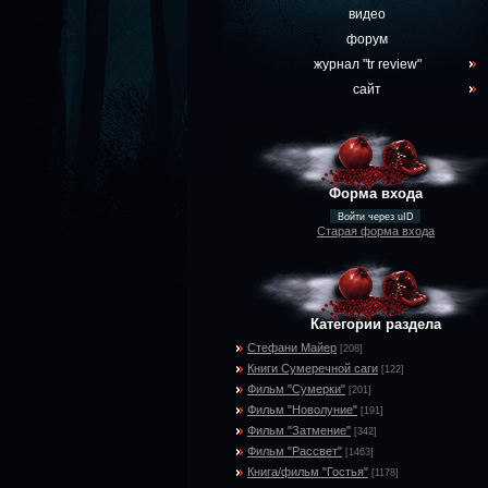
видео
форум
журнал "tr review"
сайт
Форма входа
Войти через uID
Старая форма входа
Категории раздела
Стефани Майер
[208]
Книги Сумеречной саги
[122]
Фильм "Сумерки"
[201]
Фильм "Новолуние"
[191]
Фильм "Затмение"
[342]
Фильм "Рассвет"
[1463]
Книга/фильм "Гостья"
[1178]