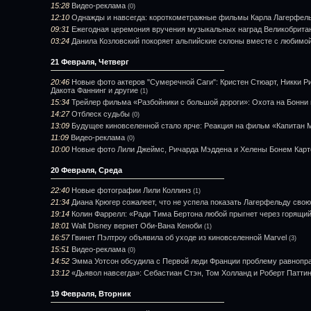
15:28
Видео-реклама
(0)
12:10
Однажды и навсегда: короткометражные фильмы Карла Лагерфел
09:31
Ежегодная церемония вручения музыкальных наград Великобритан
03:24
Данила Козловский покоряет альпийские склоны вместе с любимо
21 Февраля, Четверг
20:46
Новые фото актеров "Сумеречной Саги": Кристен Стюарт, Никки Ри
Дакота Фаннинг и другие
(1)
15:34
Трейлер фильма «Разбойники с большой дороги»: Охота на Бонни 
14:27
Отблеск судьбы
(0)
13:09
Будущее киновселенной стало ярче: Реакция на фильм «Капитан 
11:09
Видео-реклама
(0)
10:00
Новые фото Лили Джеймс, Ричарда Мэддена и Хелены Бонем Карт
20 Февраля, Среда
22:40
Новые фотографии Лили Коллинз
(1)
21:34
Диана Крюгер сожалеет, что не успела показать Лагерфельду свою
19:14
Колин Фаррелл: «Ради Тима Бертона любой прыгнет через горящи
18:01
Walt Disney вернет Оби-Вана Кеноби
(1)
16:57
Гвинет Пэлтроу объявила об уходе из киновселенной Marvel
(3)
15:51
Видео-реклама
(0)
14:52
Эмма Уотсон обсудила с Первой леди Франции проблему равнопр
13:12
«Дьявол навсегда»: Себастиан Стэн, Том Холланд и Роберт Патти
19 Февраля, Вторник