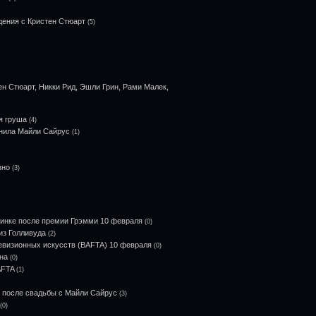
дения с Кристен Стюарт
(5)
н Стюарт, Никки Рид, Эшли Грин, Рами Малек,
я груша
(4)
енила Майли Сайрус
(1)
зно
(3)
ринке после премии Грэмми 10 февраля
(0)
из Голливуда
(2)
левизионных искусств (BAFTA) 10 февраля
(0)
на
(0)
AFTA
(1)
и после свадьбы с Майли Сайрус
(3)
(0)