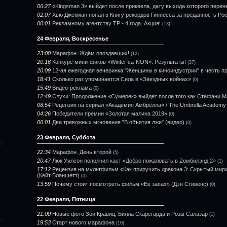
06:27
«Kingsman 3» выйдет после приквела, дату выхода которого перен
02:07
Хью Джекман попал в Книгу рекордов Гиннесса за преданность Ро
00:01
Рекламному агентству ТР - 4 года. Акция!
(13)
24 Февраля, Воскресенье
23:00
Марафон. Ждём опоздавших!
(12)
20:16
Конкурс мини-фиков «Winter ca-NON». Результаты!
(37)
20:09
12-ая ежегодная вечеринка "Женщины в киноиндустрии" в честь 
18:41
Сколько раз упоминается Сила в «Звездных войнах»
(0)
15:49
Видео-реклама
(0)
12:49
Слухи: Продолжение «Сумерек» выйдет после того как Стефани М
08:54
Рецензия на сериал «Академия Амбрелла» / The Umbrella Academy
04:26
Победители премии «Золотая малина 2019»
(0)
00:01
Два тревожных мгновения "В объятия лжи" (видео)
(0)
23 Февраля, Суббота
22:34
Марафон. День второй
(5)
20:47
Люк Уилсон пополнил каст «Добро пожаловать в Zомбилэнд 2»
(1)
17:12
Рецензия на мультфильм «Как приручить дракона 3: Скрытый мир» /
(Кейт Бланшетт)
(0)
13:59
Почему стоит посмотреть фильм «Ее запах» (Дэн Стивенс)
(0)
22 Февраля, Пятница
21:00
Новые фото Зои Кравиц, Билла Скарсгарда и Розы Салазар
(1)
19:53
Старт нового марафона
(10)