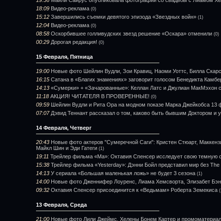
19:36
Майли Сайрус опубликовала фотографии со свадьбы с Лиамом Х
18:09
Видео-реклама
(0)
15:12
Завершились съемки девятого эпизода «Звездных войн»
(1)
12:04
Видео-реклама
(0)
08:58
Оскорбившее голливудских звезд решение «Оскара» отменили
(0)
00:29
Дорогая редакция!
(0)
15 Февраля, Пятница
19:00
Новые фото Шейлин Вудли, Зои Кравиц, Наоми Уоттс, Билла Скарс
16:15
Сатана в «Благих знамениях» заговорит голосом Бенедикта Камбе
14:13
«Сумерки» + «Зачарованные»: Келлан Латс и Джулиан МакМэхон с
11:18
АКЦИЯ! ЧИТАТЕЛЯ В ПРОВЕРЕННЫЕ!
(0)
09:59
Шейлин Вудли и Рита Ора на модном показе Марка Джейкобса 13 
07:07
Дэвид Теннант рассказал о том, каково быть бывшим Доктором и
14 Февраля, Четверг
20:43
Новые фото актеров "Сумеречной Саги": Кристен Стюарт, Маккен
Майкл Шин и Эди Гатеги
(1)
19:11
Трейлер фильма «Ma»: Октавия Спенсер исследует свою темную 
15:38
Трейлер фильма «Yesterday»: Дэнни Бойл представил мир без The 
14:13
У сериала «Большая маленькая ложь» не будет 3 сезона
(1)
14:00
Новые фото Дженнифер Лоуренс, Лиама Хемсворта, Элизабет Бэн
09:32
Октавия Спенсер присоединится к «Ведьмам» Роберта Земекиса
(
13 Февраля, Среда
21:00
Новые фото Лили Джеймс, Хелены Бонем Картер и промоматериа