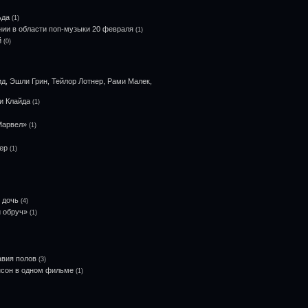
ьда
(1)
ии в области поп-музыки 20 февраля
(1)
й
(0)
д, Эшли Грин, Тейлор Лотнер, Рами Малек,
и Клайда
(1)
Марвел»
(1)
ер
(1)
 дочь
(4)
й обруч»
(1)
авия полов
(3)
нсон в одном фильме
(1)