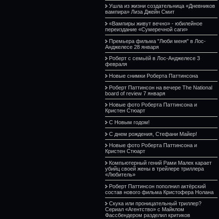
Ушла из жизни создательница «Дневников
вампира» Лиза Джейн Смит
«Вампиры живут вечно» - юбилейное
переиздание «Сумеречной саги»
Премьера фильма "Люби меня" в Лос-
Анджелесе 28 января
Роберт с семьёй в Лос-Анджелесе 3
февраля
Новые снимки Роберта Паттинсона
Роберт Паттинсон на вечере The National
board of review 7 января
Новые фото Роберта Паттинсона и
Кристен Стюарт
С Новым годом!
С днем рождения, Стефани Майер!
Новые фото Роберта Паттинсона и
Кристен Стюарт
Компьютерный гений Рами Малек карает
убийц своей жены в трейлере триллера
«Любитель»
Роберт Паттинсон пополнил актёрский
состав нового фильма Кристофера Нолана
Скука или проницательный триллер?
Сериал «Агентство» с Майклом
Фассбендером разделил критиков