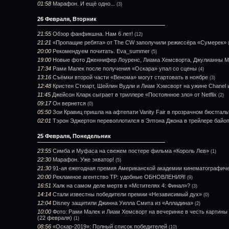
01:58
Марафон. И ещё одно...
(3)
26 Февраля, Вторник
21:55
Обзор фанфикшна. Нам 6 лет!
(12)
21:21
«Пропащие ребята» от The CW заполучили режиссёра «Сумерек»
20:00
Рекомендуем почитать. Eva_summer
(5)
19:00
Новые фото Дженнифер Лоуренс, Лиама Хемсворта, Джулианны Му
17:34
Рами Малек после получения «Оскара» упал со сцены
(4)
13:16
Съёмки второй части «Венома» могут стартовать в ноябре
(3)
12:48
Кристен Стюарт, Шейлин Вудли и Лиам Хэмсворт на ужине Chanel и
11:45
Джейсон Кларк сыграет в триллере «Постоянное зло» от Netflix
(2)
09:17
Он вернется
(0)
05:50
Зои Кравиц пришла на афтепати Vanity Fair в прозрачном бюстгаль
02:01
Тэрон Эджертон перевоплотился в Элтона Джона в трейлере байо
25 Февраля, Понедельник
23:55
Симба и Муфаса на свежем постере фильма «Король Лев»
(1)
22:30
Марафон. Уже экватор!
(5)
21:30
91-ая ежегодная премия Американской академии кинематографиче
20:00
Рекламное агентство ТР: удобные ОБНОВЛЕНИЯ!
(9)
16:51
Халк на самом деле мертв в «Мстителях 4: Финал»?
(3)
14:14
Стали известны победители премии «Независимый дух»
(0)
12:04
Disney защитили Джинна Уилла Смита из «Алладина»
(2)
10:00
Фото: Рами Малек и Лиам Хемсворт на вечеринке в честь картины «
(22 февраля)
(1)
08:56
«Оскар-2019»: Полный список победителей
(10)