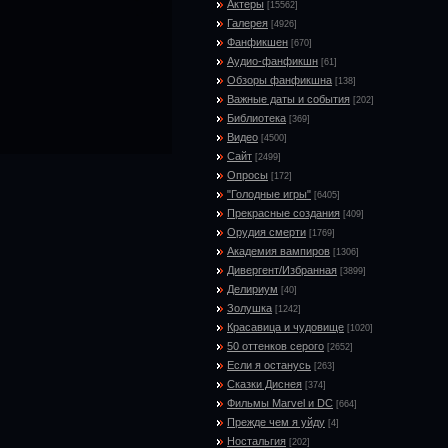
Актеры
[15562]
Галерея
[4926]
Фанфикшен
[670]
Аудио-фанфикшн
[61]
Обзоры фанфикшна
[138]
Важные даты и события
[202]
Библиотека
[369]
Видео
[4500]
Сайт
[2499]
Опросы
[172]
"Голодные игры"
[6405]
Прекрасные создания
[409]
Орудия смерти
[1769]
Академия вампиров
[1306]
Дивергент/Избранная
[3899]
Делириум
[40]
Золушка
[1242]
Красавица и чудовище
[1020]
50 оттенков серого
[2652]
Если я останусь
[263]
Сказки Диснея
[374]
Фильмы Marvel и DC
[664]
Прежде чем я уйду
[4]
Ностальгия
[202]