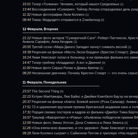
15:01
Тизер «Толкина»: Человек, который нашел Средиземье
(1)
13:44
Воссоединение «Сумерек»: Тейлор Лотнер отпраздновал день рож
11:32
Новые фотографии Лили Коллинз
(1)
08:44
Томас Миддлдитч отправится в Zомбилэнд
(0)
12 Февраля, Вторник
21:12
Новые фото актеров "Сумеречной Саги": Роберт Паттинсон, Кристе
Анжела Сарафян, Анна Кендрик
(2)
20:55
Третий сезон «Мира Дикого Запада» начнут снимать весной
(1)
18:39
Рецензия на фильм «Месть Лиззи Борден» (Кристен Стюарт): Дика
16:14
Лиам Хемсворт попал в больницу, и на премьере фильма его зам
14:47
Тизер-трейлер «Аладдина»: А вот и Джинни!
(0)
11:00
Новые фото Сирши Ронан и Дианы Крюгер
(1)
08:20
Несмешная девчонка: Почему Кристен Стюарт — это очень серье
11 Февраля, Понедельник
23:57
The Second Thing
(0)
22:15
Кэтрин МакНамара, Люк Байнс и Джейми Кэмпбелл Бауэр на вече
20:37
Рецензия на фильм «Алита: Боевой ангел» (Роза Салазар): Аниме 
17:51
72-я церемония вручения премии Британской академии кино и те
17:31
Порция свежих постеров и кадров из фильма «Дамбо» Тима Бёрто
16:57
Триумф «Фаворитки» и «Ромы»: объявлены победители премии B
12:00
Новые фото Эммы Уотсон, Дэна Стивенса и Люка Эванса
(0)
11:26
«Она взяла мою фамилию, и это здорово»: Лиам Хемсворт о жизн
09:18
Лили Коллинз сыграет с Саймоном Пеггом в триллере «Наследие»