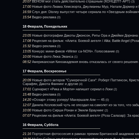
20:07
ВЕНОМ мог стать действительно страшным (КОНЦЕПТ-АРТ)
(3)
17:00
Новые фото Лиама Хемсворта, Джулианны Мур, Натали Дормер и 
16:59
Слух дня: Disney выпустит четыре сериала по «Звездным войнам
15:54
Видео-реклама
(0)
18 Февраля, Понедельник
23:05
Новые фотографии Дакоты Джонсон, Риты Ора и Джейми Дорнана
17:08
Рецензия на фильм: «Алита: Боевой ангел» / Alita: Battle Angel (Роз
15:32
Видео-реклама
(0)
13:05
Конкурс мини-фиков «Winter ca-NON». Голосование
(0)
10:00
Новые фото Люка Эванса
(1)
08:52
Американская Киноакадемия вновь отказалась от своего решения
17 Февраля, Воскресенье
20:09
Новые фото актеров "Сумеречной Саги": Роберт Паттинсон, Кристе
Сарафян, Дакота Фаннинг и другие
(4)
17:01
Сценарист «Рика и Морти» напишет сериал о Локи
(2)
15:48
Видео-реклама
(0)
14:20
«Оскар» этому рэперу! Махершале Али — 45
(0)
12:07
Данила Козловский чуть не опоздал на самолет из-за того, что заб
10:00
Новые фото Сирши Ронан и Эмили Браунинг
(2)
07:07
Рецензии на фильм «Алита: Боевой ангел» (Роза Салазар): За кра
16 Февраля, Суббота
21:16
Портретная фотоссесия в рамках премии Британской академии ки