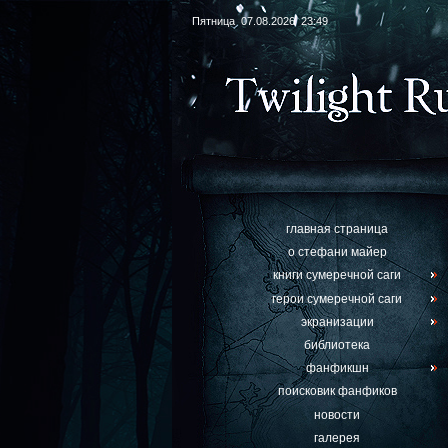
Пятница 07.08.2026 23:49
главная страница
о стефани майер
книги сумеречной саги
герои сумеречной саги
экранизации
библиотека
фанфикшн
поисковик фанфиков
новости
галерея