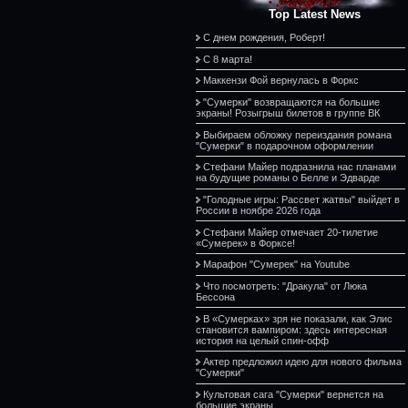
Top Latest News
С днем рождения, Роберт!
С 8 марта!
Маккензи Фой вернулась в Форкс
"Сумерки" возвращаются на большие
экраны! Розыгрыш билетов в группе ВК
Выбираем обложку переиздания романа
"Сумерки" в подарочном оформлении
Стефани Майер подразнила нас планами
на будущие романы о Белле и Эдварде
"Голодные игры: Рассвет жатвы" выйдет в
России в ноябре 2026 года
Стефани Майер отмечает 20-тилетие
«Сумерек» в Форксе!
Марафон "Сумерек" на Youtube
Что посмотреть: "Дракула" от Люка
Бессона
В «Сумерках» зря не показали, как Элис
становится вампиром: здесь интересная
история на целый спин-офф
Актер предложил идею для нового фильма
"Сумерки"
Культовая сага "Сумерки" вернется на
большие экраны