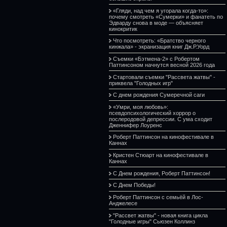
«Гляди, над чем я угорала когда-то»:
почему смотреть «Сумерки» и фанатеть по
Эдварду снова в моде — объясняет
кинокритик
Что посмотреть: «Братство черного
кинжала» - экранизация книг Дж.Р.Уорд
Съемки «Бэтмена-2» с Робертом
Паттинсоном начнутся весной 2026 года
Стартовали съемки "Рассвета жатвы" -
приквела "Голодных игр"
С днем рождения Сумеречной саги
«Умри, моя любовь»:
псевдопсихологический хоррор о
послеродовой депрессии. С ума сходит
Дженнифер Лоуренс
Роберт Паттинсон на кинофестивале в
Каннах
Кристен Стюарт на кинофестивале в
Каннах
С Днем рождения, Роберт Паттинсон!
С Днем Победы!
Роберт Паттинсон с семьёй в Лос-
Анджелесе
"Рассвет жатвы" - новая книга цикла
"Голодные игры" Сьюзен Коллинз