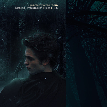
Приветствую Вас
Гость
Главная
|
Регистрация
|
Вход
|
RSS