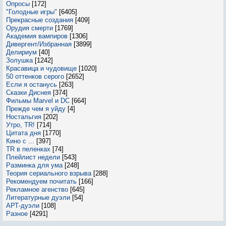
Опросы
[172]
"Голодные игры"
[6405]
Прекрасные создания
[409]
Орудия смерти
[1769]
Академия вампиров
[1306]
Дивергент/Избранная
[3899]
Делириум
[40]
Золушка
[1242]
Красавица и чудовище
[1020]
50 оттенков серого
[2652]
Если я останусь
[263]
Сказки Диснея
[374]
Фильмы Marvel и DC
[664]
Прежде чем я уйду
[4]
Ностальгия
[202]
Утро, TR!
[714]
Цитата дня
[1770]
Кино с ...
[397]
TR в пеленках
[74]
Плейлист недели
[543]
Разминка для ума
[248]
Теория сериального взрыва
[288]
Рекомендуем почитать
[166]
Рекламное агенство
[645]
Литературные дуэли
[54]
АРТ-дуэли
[108]
Разное
[4291]