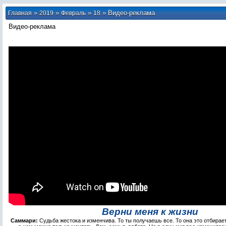
»
»
»
» Видео-реклама
Главная
2019
Февраль
18
Видео-реклама
Верни меня к жизни
Саммари:
Судьба жестока и изменчива. То ты получаешь все. То она это отбирает.