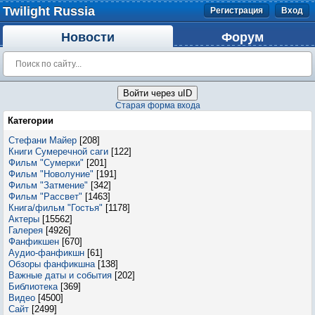
Twilight Russia
Регистрация
Вход
Новости
Форум
Войти через uID
Старая форма входа
Категории
Стефани Майер
[208]
Книги Сумеречной саги
[122]
Фильм "Сумерки"
[201]
Фильм "Новолуние"
[191]
Фильм "Затмение"
[342]
Фильм "Рассвет"
[1463]
Книга/фильм "Гостья"
[1178]
Актеры
[15562]
Галерея
[4926]
Фанфикшен
[670]
Аудио-фанфикшн
[61]
Обзоры фанфикшна
[138]
Важные даты и события
[202]
Библиотека
[369]
Видео
[4500]
Сайт
[2499]