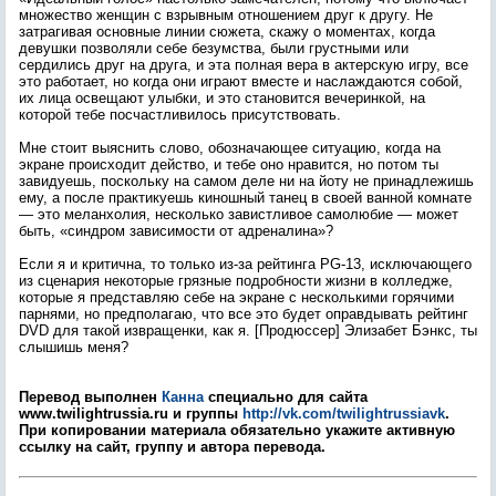
множество женщин с взрывным отношением друг к другу. Не
затрагивая основные линии сюжета, скажу о моментах, когда
девушки позволяли себе безумства, были грустными или
сердились друг на друга, и эта полная вера в актерскую игру, все
это работает, но когда они играют вместе и наслаждаются собой,
их лица освещают улыбки, и это становится вечеринкой, на
которой тебе посчастливилось присутствовать.
Мне стоит выяснить слово, обозначающее ситуацию, когда на
экране происходит действо, и тебе оно нравится, но потом ты
завидуешь, поскольку на самом деле ни на йоту не принадлежишь
ему, а после практикуешь киношный танец в своей ванной комнате
— это меланхолия, несколько завистливое самолюбие — может
быть, «синдром зависимости от адреналина»?
Если я и критична, то только из-за рейтинга PG-13, исключающего
из сценария некоторые грязные подробности жизни в колледже,
которые я представляю себе на экране с несколькими горячими
парнями, но предполагаю, что все это будет оправдывать рейтинг
DVD для такой извращенки, как я. [Продюссер] Элизабет Бэнкс, ты
слышишь меня?
Перевод выполнен
Канна
специально для сайта
www.twilightrussia.ru и группы
http://vk.com/twilightrussiavk
.
При копировании материала обязательно укажите активную
ссылку на сайт, группу и автора перевода.