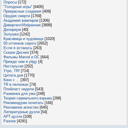
Опросы
[172]
"Голодные игры"
[6405]
Прекрасные создания
[409]
Орудия смерти
[1769]
Академия вампиров
[1306]
Дивергент/Избранная
[3899]
Делириум
[40]
Золушка
[1242]
Красавица и чудовище
[1020]
50 оттенков серого
[2652]
Если я останусь
[263]
Сказки Диснея
[374]
Фильмы Marvel и DC
[664]
Прежде чем я уйду
[4]
Ностальгия
[202]
Утро, TR!
[714]
Цитата дня
[1770]
Кино с ...
[397]
TR в пеленках
[74]
Плейлист недели
[543]
Разминка для ума
[248]
Теория сериального взрыва
[288]
Рекомендуем почитать
[166]
Рекламное агенство
[645]
Литературные дуэли
[54]
АРТ-дуэли
[108]
Разное
[4291]