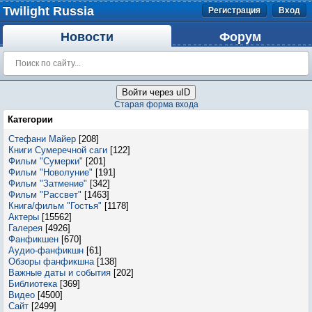
Twilight Russia
Регистрация
Вход
Новости
Форум
Войти через uID
Старая форма входа
Категории
Стефани Майер
[208]
Книги Сумеречной саги
[122]
Фильм "Сумерки"
[201]
Фильм "Новолуние"
[191]
Фильм "Затмение"
[342]
Фильм "Рассвет"
[1463]
Книга/фильм "Гостья"
[1178]
Актеры
[15562]
Галерея
[4926]
Фанфикшен
[670]
Аудио-фанфикшн
[61]
Обзоры фанфикшна
[138]
Важные даты и события
[202]
Библиотека
[369]
Видео
[4500]
Сайт
[2499]