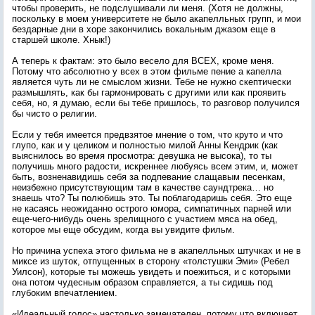
чтобы проверить, не подслушивали ли меня. (Хотя не должны,
поскольку в моем университете не было акапелльных групп, и мои
бездарные дни в хоре закончились вокальным джазом еще в
старшей школе. Хнык!)
А теперь к фактам: это было весело для ВСЕХ, кроме меня.
Потому что абсолютно у всех в этом фильме пение а капелла
является чуть ли не смыслом жизни. Тебе не нужно скептически
размышлять, как бы гармонировать с другими или как проявить
себя, но, я думаю, если бы тебе пришлось, то разговор получился
бы чисто о религии.
Если у тебя имеется предвзятое мнение о том, что круто и что
глупо, как и у целиком и полностью милой Анны Кендрик (как
выяснилось во время просмотра: девушка не высока), то ты
получишь много радости, искреннее любуясь всем этим, и, может
быть, возненавидишь себя за подпевание слащавым песенкам,
неизбежно присутствующим там в качестве саундтрека… но
знаешь что? Ты полюбишь это. Ты поблагодаришь себя. Это еще
не касаясь неожиданно острого юмора, симпатичных парней или
еще-чего-нибудь очень зрелищного с участием мяса на обед,
которое мы еще обсудим, когда вы увидите фильм.
Но причина успеха этого фильма не в акапелльных штучках и не в
миксе из шуток, отпущенных в сторону «толстушки Эми» (Ребел
Уилсон), которые ты можешь увидеть и поежиться, и с которыми
она потом чудесным образом справляется, а ты сидишь под
глубоким впечатлением.
«Идеальный голос» настолько замечателен, потому что включает