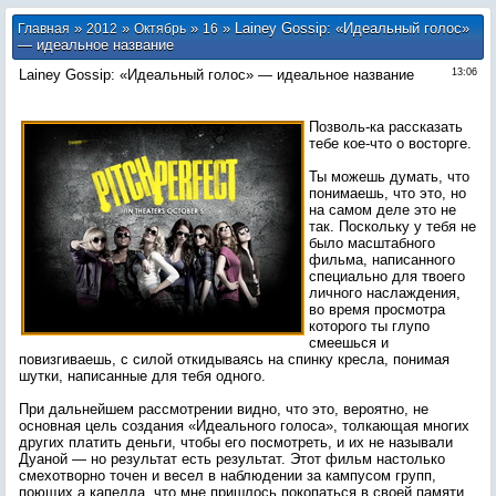
»
»
»
» Lainey Gossip: «Идеальный голос»
Главная
2012
Октябрь
16
— идеальное название
Lainey Gossip: «Идеальный голос» — идеальное название
13:06
Позволь-ка рассказать
тебе кое-что о восторге.
Ты можешь думать, что
понимаешь, что это, но
на самом деле это не
так. Поскольку у тебя не
было масштабного
фильма, написанного
специально для твоего
личного наслаждения,
во время просмотра
которого ты глупо
смеешься и
повизгиваешь, с силой откидываясь на спинку кресла, понимая
шутки, написанные для тебя одного.
При дальнейшем рассмотрении видно, что это, вероятно, не
основная цель создания «Идеального голоса», толкающая многих
других платить деньги, чтобы его посмотреть, и их не называли
Дуаной — но результат есть результат. Этот фильм настолько
смехотворно точен и весел в наблюдении за кампусом групп,
поющих а капелла, что мне пришлось покопаться в своей памяти,