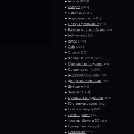
Актеры
[15562]
Галерея
[4926]
Фанфикшен
[670]
Аудио-фанфикшн
[61]
Обзоры фанфикшна
[138]
Важные даты и события
[202]
Библиотека
[369]
Видео
[4500]
Сайт
[2499]
Опросы
[172]
"Голодные игры"
[6405]
Прекрасные создания
[409]
Орудия смерти
[1769]
Академия вампиров
[1306]
Дивергент/Избранная
[3899]
Делириум
[40]
Золушка
[1242]
Красавица и чудовище
[1020]
50 оттенков серого
[2652]
Если я останусь
[263]
Сказки Диснея
[374]
Фильмы Marvel и DC
[664]
Прежде чем я уйду
[4]
Ностальгия
[202]