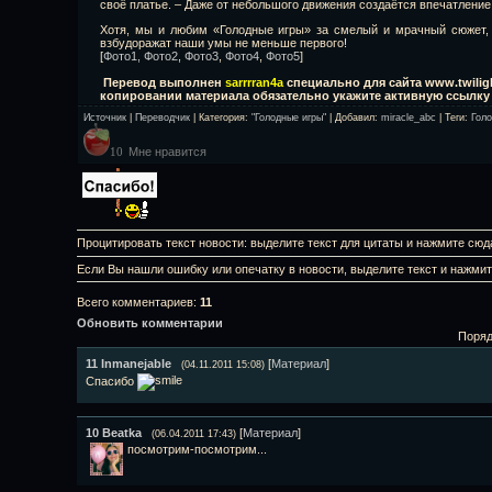
своё платье. – Даже от небольшого движения создаётся впечатление
Хотя, мы и любим «Голодные игры» за смелый и мрачный сюжет,
взбудоражат наши умы не меньше первого!
[
Фото1,
Фото2
,
Фото3
,
Фото4
,
Фото5
]
Перевод выполнен
sarrrran4a
специально для сайта www.twiligh
копировании материала обязательно укажите активную ссылку н
Источник
|
Переводчик
|
Категория
:
"Голодные игры"
|
Добавил
:
miracle_abc
|
Теги
:
Гол
Мне нравится
10
Процитировать текст новости: выделите текст для цитаты и нажмите сюд
Если Вы нашли ошибку или опечатку в новости, выделите текст и нажми
Всего комментариев
:
11
Обновить комментарии
Поряд
11
Inmanejable
[
Материал
]
(04.11.2011 15:08)
Спасибо
10
Beatka
[
Материал
]
(06.04.2011 17:43)
посмотрим-посмотрим...