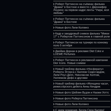
Роберт Паттинсон на съёмках фильма
"Драма" в Бостоне и вместе с Дженнифер
Лоуренс на первом кадре ленты "Умри, моя
любовь"
Роберт Паттинсон на съёмках фильма
"Драма" в Бостоне
Новые фото Лили Коллинз
Кадр и закадровый снимок фильма "Микки
17" с Робертом Паттинсоном в главной роли
Роберт Паттинсон на турнире по конному
поло 5 октября
Джейми Дорнан в рекламе Diet Coke и
LOEWE Perfumes
Роберт Паттинсон в рекламной кампании
Dior Icons. Новые снимки
Новый трейлер фильма «Носферату»
Роберта Эггерса с Биллом Скарсгардом,
Лили-Роуз Депп, Николасом Холтом,
Уиллемом Дефо и другими
Новый трейлер фильма «Женщина часа»,
режиссёрского дебюта Анны Кендрик
Новые фото Шейлин Вудли и Наоми Уоттс
Новые фото Роберта Паттинсона
Новые фото Лили Коллинз
С днем рождения, Белла Свон-Каллен!