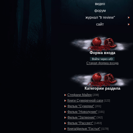
видео
форум
журнал "tr review"
сайт
Форма входа
Войти через uID
Старая форма входа
Категории раздела
Стефани Майер
[208]
Книги Сумеречной саги
[122]
Фильм "Сумерки"
[201]
Фильм "Новолуние"
[191]
Фильм "Затмение"
[342]
Фильм "Рассвет"
[1463]
Книга/фильм "Гостья"
[1178]