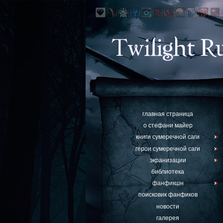
главная страница
о стефани майер
книги сумеречной саги
герои сумеречной саги
экранизации
библиотека
фанфикшн
поисковик фанфиков
новости
галерея