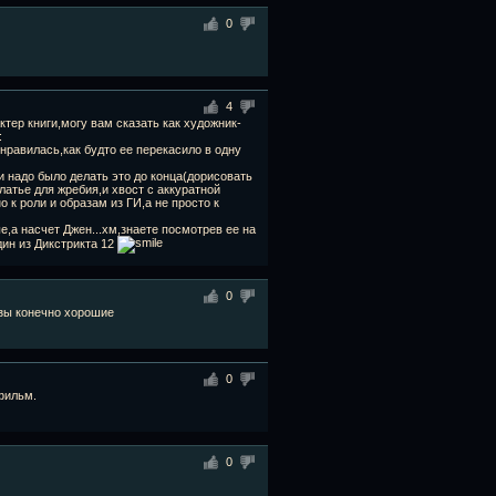
0
4
ктер книги,могу вам сказать как художник-
:
равилась,как будто ее перекасило в одну
и надо было делать это до конца(дорисовать
латье для жребия,и хвост с аккуратной
 к роли и образам из ГИ,а не просто к
,а насчет Джен...хм,знаете посмотрев ее на
ин из Дикстрикта 12
0
изы конечно хорошие
0
фильм.
0