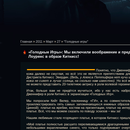
Главная
»
2011
»
Март
»
27
»
"Голодные игры"
«Голодные Игры»: Мы включили воображение и пре
Лоуренс в образе Китнисс!
Понятно, что Дженниф
кожа далеко не смуглая, но всё это не является препятствием дл
Дистрикта Китнисс Эвердин.
(Ведь, у Алекса Петтифера нет кучи 
кожа не сияет в лучах солнца, на сколько нам известно).
Но всё ж
не можете представить 20-тилетнюю актрису в роли волевой героини
Итак, больше вам не придётся мучиться, ибо у нас есть набро
Дженнифер в роли Китнисс в экранизации «Голодных Игр».
Мы попросили Кейт Вилер, поклонницу «ГИ», а по совместительс
проиллюстрировать пять самых запоминающихся книжных образов 
Цинной): платье на жребии, костюм на презентации, платье на инте
платье. Всё, что мы можем сказать по поводу эскизов – мы за!
Нашим любимым стало «горящее» платье, в котором Китнисс пришла
«Моё платье полностью расшито переливающимися драгоценными 
небольшими вкраплениями синего, что только подчёркивает очерт