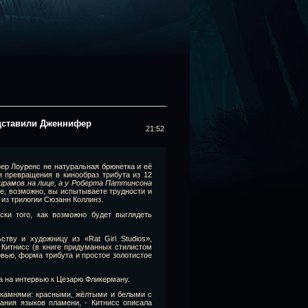
дставили Дженнифер
21:52
ер Лоуренс не натуральная брюнетка и её
я превращения в кинообраз трибута из 12
шрамов на лице, а у Роберта Паттинсона
е, возможно, вы испытываете трудности и
 из трилогии Сюзанн Коллинз.
ски того, как возможно будет выглядеть
тву и художницу из «Rat Girl Studios»,
Китнисс (в книге придуманных стилистом
рвью, форма трибута и простое золотистое
 на интервью к Цезарю Фликерману.
камнями: красными, жёлтыми и белыми с
ания языков пламени, - Китнисс описала