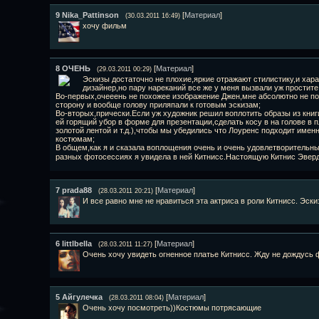
9
Nika_Pattinson
[
Материал
]
(30.03.2011 16:49)
хочу фильм
8
ОЧЕНЬ
[
Материал
]
(29.03.2011 00:29)
Эскизы достаточно не плохие,яркие отражают стилистику,и хара
дизайнер,но пару нареканий все же у меня вызвали уж простите
Во-первых,очееень не похожее изображение Джен,мне абсолютно не пон
сторону и вообще голову приляпали к готовым эскизам;
Во-вторых,прически.Если уж художник решил воплотить образы из книг
ей горящий убор в форме для презентации,сделать косу в на голове в п
золотой лентой и т.д.),чтобы мы убедились что Лоуренс подходит именно
костюмам;
В общем,как я и сказала воплощения очень и очень удовлетворительные
разных фотосессиях я увидела в ней Китнисс.Настоящую Китнис Эверд
7
prada88
[
Материал
]
(28.03.2011 20:21)
И все равно мне не нравиться эта актриса в роли Китнисс. Эск
6
littlbella
[
Материал
]
(28.03.2011 11:27)
Очень хочу увидеть огненное платье Китнисс. Жду не дождусь 
5
Айгулечка
[
Материал
]
(28.03.2011 08:04)
Очень хочу посмотреть))Костюмы потрясающие