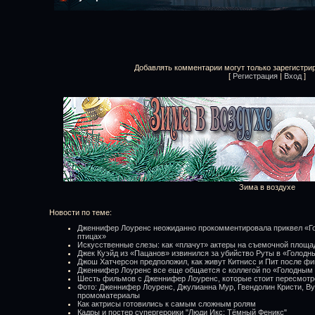
Добавлять комментарии могут только зарегистри
[
Регистрация
|
Вход
]
Зима в воздухе
Новости по теме:
Дженнифер Лоуренс неожиданно прокомментировала приквел «Го
птицах»
Искусственные слезы: как «плачут» актеры на съемочной площа
Джек Куэйд из «Пацанов» извинился за убийство Руты в «Голодны
Джош Хатчерсон предположил, как живут Китнисс и Пит после фи
Дженнифер Лоуренс все еще общается с коллегой по «Голодны
Шесть фильмов с Дженнифер Лоуренс, которые стоит пересмотр
Фото: Дженнифер Лоуренс, Джулианна Мур, Гвендолин Кристи, Ву
промоматериалы
Как актрисы готовились к самым сложным ролям
Кадры и постер супергероики "Люди Икс: Тёмный Феникс"