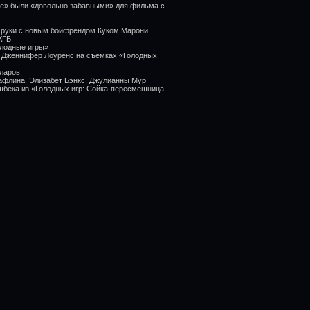
ье» были «довольно забавными» для фильма с
а руки с новым бойфрендом Куком Марони
КГБ
олодные игры»
 Дженнифер Лоуренс на съемках «Голодных
ларов
афлина, Элизабет Бэнкс, Джулианны Мур
шбека из «Голодных игр: Сойка-пересмешница.