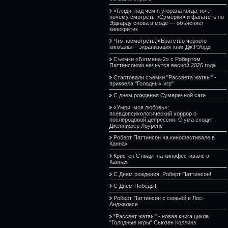
«Гляди, над чем я угорала когда-то»:
почему смотреть «Сумерки» и фанатеть по
Эдварду снова в моде — объясняет
кинокритик
Что посмотреть: «Братство черного
кинжала» - экранизация книг Дж.Р.Уорд
Съемки «Бэтмена-2» с Робертом
Паттинсоном начнутся весной 2026 года
Стартовали съемки "Рассвета жатвы" -
приквела "Голодных игр"
С днем рождения Сумеречной саги
«Умри, моя любовь»:
псевдопсихологический хоррор о
послеродовой депрессии. С ума сходит
Дженнифер Лоуренс
Роберт Паттинсон на кинофестивале в
Каннах
Кристен Стюарт на кинофестивале в
Каннах
С Днем рождения, Роберт Паттинсон!
С Днем Победы!
Роберт Паттинсон с семьёй в Лос-
Анджелесе
"Рассвет жатвы" - новая книга цикла
"Голодные игры" Сьюзен Коллинз