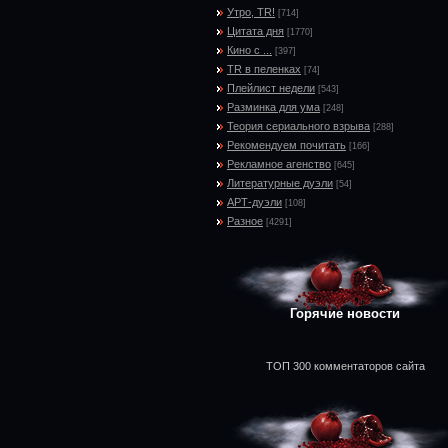
Утро, TR!
[714]
Цитата дня
[1770]
Кино с ...
[397]
TR в пеленках
[74]
Плейлист недели
[543]
Разминка для ума
[248]
Теория сериального взрыва
[288]
Рекомендуем почитать
[166]
Рекламное агенство
[645]
Литературные дуэли
[54]
АРТ-дуэли
[108]
Разное
[4291]
Горячие новости
ТОП 300 комментаторов сайта