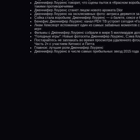
Дженнифер Лоуренс говорит, что сцены пыток в «Красном вороб
такими противоречиями
Дженнифер Лоуренс станет лицом нового аромата Dior
Дженнифер Лоуренс на эксклюзивных фото: актриса держится з
Сойка стала воробьем: Дженнифер Лоуренс — о балете, сексе и 
Бенефис Дженнифер Лоуренс: канал РЕН ТВ устроит сегодня «Г
Лиам Хемсворт вспоминает один из самых забавных моментов с
игр»
Фильмы с Дженнифер Лоуренс собрали в мире 5 миллиардов дол
"Голодные игры": Новые фотосеты Дженнифер Лоуренс, Сэма Кл
Постарайтесь не заплакать во время просмотра удаленного флэ
Часть 2» с участием Китнисс и Питта
Главное: лучшие роли Дженнифер Лоуренс
Дженнифер Лоуренс в числе самых прибыльных звезд 2015 года