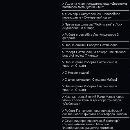
Ушла из жизни создательница «Дневников
вампира» Лиза Джейн Смит
«Вампиры живут вечно» - юбилейное
переиздание «Сумеречной саги»
Премьера фильма "Люби меня" в Лос-
Анджелесе 28 января
Роберт с семьёй в Лос-Анджелесе 3
февраля
Новые снимки Роберта Паттинсона
Роберт Паттинсон на вечере The National
board of review 7 января
Новые фото Роберта Паттинсона и
Кристен Стюарт
С Новым годом!
С днем рождения, Стефани Майер!
Новые фото Роберта Паттинсона и
Кристен Стюарт
Компьютерный гений Рами Малек карает
убийц своей жены в трейлере триллера
«Любитель»
Роберт Паттинсон пополнил актёрский
состав нового фильма Кристофера Нолана
Скука или проницательный триллер?
Сериал «Агентство» с Майклом
Фассбендером разделил критиков