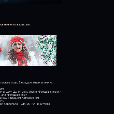
рованные пользователи.
лодные игры: Баллада о змеях и певчих
дке
х играх». Да, он снимался в «Голодных играх»
нала «Голодных игр»
м играм» Джошем Хатчерсоном
еть
ди Харрельсон, Стэнли Туччи, а также