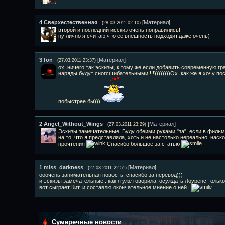
4
Сверхестественная
[
Материал
]
(28.03.2011 02:10)
второй и последний исскиз очень понравились!
ну лично я считаю,что её внешность подходит,даже очень)
3
fon
[
Материал
]
(27.03.2011 23:37)
ох, ничего так эскизы, к тому же если добавить современную г
наряды будут сногсшибательными!!!!))))))))Ох ,как же я хочу по
побыстрее бы)))
2
Angel_Without_Wings
[
Материал
]
(27.03.2011 23:29)
Эскизы замечательные! Буду обеими руками "за", если в фильм
на то, что я представляла, хоть и не настолько нереально, нас
прочтения
Спасибо большое за статью
1
miss_darkness
[
Материал
]
(27.03.2011 22:51)
ооочень занимательная новость, спасибо за перевод)))
и эскизы замечательные.. как я уже говорила, осуждать Лоуренс только 
вот сыграет Кит, и составлю окончательное мнение о ней..
Сумеречные новости