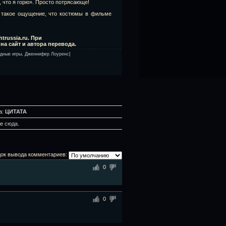
, что я горю». Просто потрясающе!
 такое ощущение, что костюмы в фильме
trussia.ru. При
а сайт и автора перевода.
одные игры
,
Дженнифер Лоуренс
|
а:
ЦИТАТА
те
сюда
.
ок вывода комментариев:
0
0