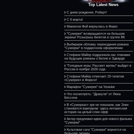
Top Latest News
С днем рождения, Роберт!
С 8 марта!
Маккензи Фой вернулась в Форкс
"Сумерки" возвращаются на большие
экраны! Розыгрыш билетов в группе ВК
Выбираем обложку переиздания романа
"Сумерки" в подарочном оформлении
Стефани Майер подразнила нас планами
на будущие романы о Белле и Эдварде
"Голодные игры: Рассвет жатвы" выйдет в
России в ноябре 2026 года
Стефани Майер отмечает 20-тилетие
«Сумерек» в Форксе!
Марафон "Сумерек" на Youtube
Что посмотреть: "Дракула" от Люка
Бессона
В «Сумерках» зря не показали, как Элис
становится вампиром: здесь интересная
история на целый спин-офф
Актер предложил идею для нового фильма
"Сумерки"
Культовая сага "Сумерки" вернется на
большие экраны